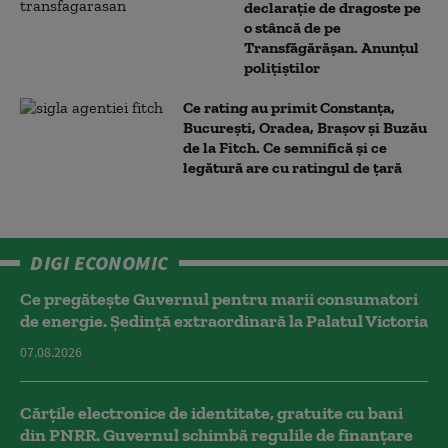
declarație de dragoste pe
o stâncă de pe
Transfăgărășan. Anunțul
polițiștilor
Ce rating au primit Constanța,
București, Oradea, Brașov și Buzău
de la Fitch. Ce semnifică și ce
legătură are cu ratingul de țară
DIGI ECONOMIC
Ce pregătește Guvernul pentru marii consumatori
de energie. Ședință extraordinară la Palatul Victoria
07.08.2026
Cărțile electronice de identitate, gratuite cu bani
din PNRR. Guvernul schimbă regulile de finanțare