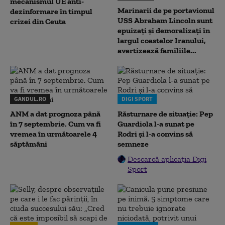
mecanismul UE anti-
Marinarii de pe portavionul
dezinformare în timpul
USS Abraham Lincoln sunt
crizei din Ceuta
epuizați și demoralizați în
largul coastelor Iranului,
avertizează familiile...
GANDUL.RO
DIGI SPORT
ANM a dat prognoza până
Răsturnare de situație: Pep
în 7 septembrie. Cum va fi
Guardiola l-a sunat pe
vremea în următoarele 4
Rodri și l-a convins să
săptămâni
semneze
Descarcă aplicația Digi
Sport