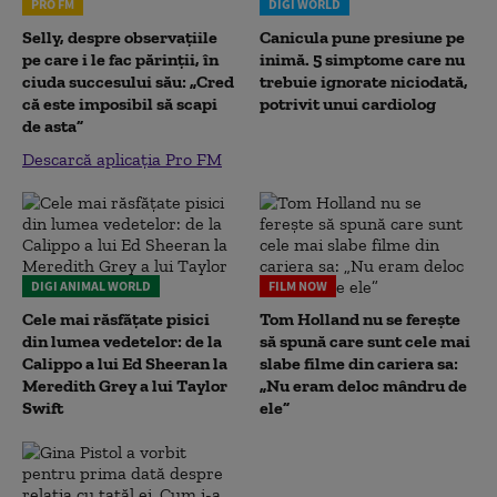
PRO FM
DIGI WORLD
Selly, despre observațiile
Canicula pune presiune pe
pe care i le fac părinții, în
inimă. 5 simptome care nu
ciuda succesului său: „Cred
trebuie ignorate niciodată,
că este imposibil să scapi
potrivit unui cardiolog
de asta”
Descarcă aplicația Pro FM
DIGI ANIMAL WORLD
FILM NOW
Cele mai răsfățate pisici
Tom Holland nu se ferește
din lumea vedetelor: de la
să spună care sunt cele mai
Calippo a lui Ed Sheeran la
slabe filme din cariera sa:
Meredith Grey a lui Taylor
„Nu eram deloc mândru de
Swift
ele”