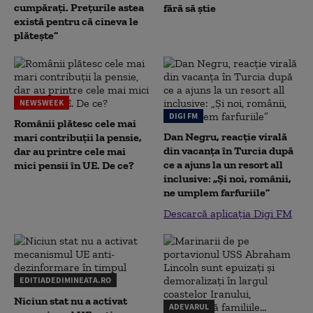
cumpărați. Prețurile astea
fără să știe
există pentru că cineva le
plătește”
NEWSWEEK
DIGI FM
Românii plătesc cele mai
Dan Negru, reacție virală
mari contribuții la pensie,
din vacanța în Turcia după
dar au printre cele mai
ce a ajuns la un resort all
mici pensii în UE. De ce?
inclusive: „Și noi, românii,
ne umplem farfuriile”
Descarcă aplicația Digi FM
EDITIADEDIMINEATA.RO
Niciun stat nu a activat
ADEVARUL