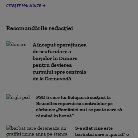
CITEȘTE MAI MULTE
Recomandările redacţiei
A început operațiunea
de scufundare a
barjelor în Dunăre
pentru devierea
cursului spre centrala
de la Cernavodă
PSD îi cere lui Bolojan să susțină la
Bruxelles repornirea centralelor pe
cărbune: „României nu i se poate cere să
rămână în beznă”
S-a aflat cine este
bărbatul care a „pictat” o