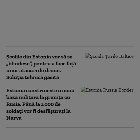
Regatul Unit trimite
încă 400 de militari în
Estonia pentru
consolidarea flancului
estic al NATO
Școlile din Estonia vor să se
„blindeze”, pentru a face față
unor atacuri de drone.
Soluția tehnică găsită
Estonia construiește o nouă
bază militară la granița cu
Rusia. Până la 1.000 de
soldați vor fi desfășurați la
Narva
Acorduri de cooperare în