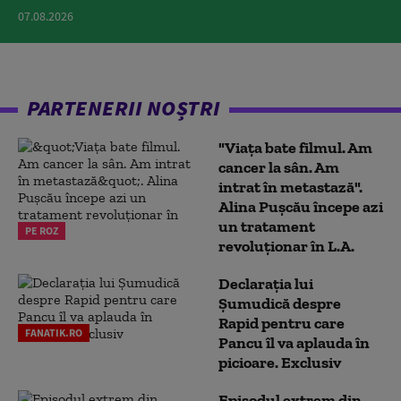
07.08.2026
PARTENERII NOȘTRI
"Viața bate filmul. Am
cancer la sân. Am
intrat în metastază".
Alina Pușcău începe azi
un tratament
PE ROZ
revoluționar în L.A.
Declarația lui
Șumudică despre
Rapid pentru care
FANATIK.RO
Pancu îl va aplauda în
picioare. Exclusiv
Episodul extrem din