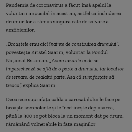
Pandemia de coronavirus a făcut însă apelul la
voluntari imposibil în acest an, astfel că închiderea
drumurilor a rămas singura cale de salvare a
amfibienilor.
„Broaştele erau aici înainte de construirea drumului”
,
povesteşte Kristel Saarm, voluntar la Fondul
Naţional Estonian.
„Acum iazurile unde se
împerechează se află de o parte a drumului, iar locul lor
de iernare, de cealaltă parte. Aşa că sunt forţate să
treacă”,
explică Saarm.
Deoarece suprafaţa caldă a carosabilului le face pe
broaşte somnolente şi le încetineşte deplasarea,
până la 300 se pot bloca la un moment dat pe drum,
rămânând vulnerabile în faţa maşinilor.