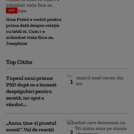
UTV
Gina Pistol a vorbit pentru
prima dată despre relația
cu tatăl ei. Cum i-a
schimbat viața fiica sa,
Josephine
Top Citite
Tupeul unui primar
1
PSD după ce a încasat
despăgubiri pentru
secetă, iar apoi a
vândut...
„Anna, ţine-ţi prostul
acasă!”. Val de reacții
2