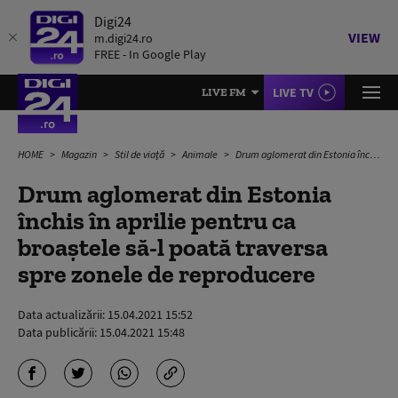
Digi24
VIEW
m.digi24.ro
FREE - In Google Play
LIVE TV
LIVE FM
HOME
Magazin
Stil de viață
Animale
Drum aglomerat din Estonia închis în aprilie pentru ca broaștele să-l poată traversa spre zonele de reproducere
Drum aglomerat din Estonia
închis în aprilie pentru ca
broaștele să-l poată traversa
spre zonele de reproducere
Data actualizării:
15.04.2021 15:52
Data publicării:
15.04.2021 15:48