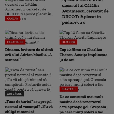
dosarul lui Cătălin
Avramescu, cercetat de
DIICOT: 'A plecat în
CANCAN
pădure cu o
FANATIK.RO
FILM NOW
Dinamo, lovitura de ultimă
Top 10 filme cu Charlize
oră a lui Adrian Mazilu. „A
Theron. Actrița împlinește
semnat!”
51 de ani
PLAYTECH
ADEVĂRUL
De ce consumă mai mult
„Taxa de turist” sau prețul
mașina dacă rezervorul
normal al vacanței? „Nu vă
este aproape gol. Greșeala
obligă nimeni să
pe care mulți șoferi o fac