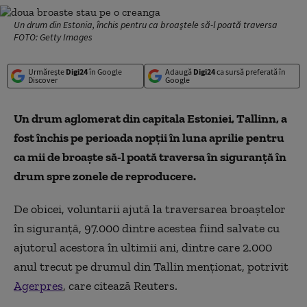
Un drum din Estonia, închis pentru ca broaştele să-l poată traversa
FOTO: Getty Images
Urmărește
Digi24
în Google
Adaugă
Digi24
ca sursă preferată în
Discover
Google
Un drum aglomerat din capitala Estoniei, Tallinn, a
fost închis pe perioada nopţii în luna aprilie pentru
ca mii de broaşte să-l poată traversa în siguranţă în
drum spre zonele de reproducere.
De obicei, voluntarii ajută la traversarea broaştelor
în siguranţă, 97.000 dintre acestea fiind salvate cu
ajutorul acestora în ultimii ani, dintre care 2.000
anul trecut pe drumul din Tallin menţionat, potrivit
Agerpres
, care citează Reuters.