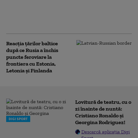
domeniul dronelor
militare, semnate de
Ucraina cu mai multe țări
europene
Reacția ţărilor baltice
după ce Rusia a închis
puncte feroviare la
frontiera cu Estonia,
Letonia și Finlanda
Lovitură de teatru, cu o
zi înainte de nuntă:
Cristiano Ronaldo și
DIGI SPORT
Georgina Rodriguez!
Descarcă aplicația Digi
Sport