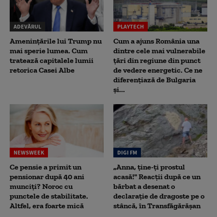
ADEVĂRUL
PLAYTECH
Amenințările lui Trump nu
Cum a ajuns România una
mai sperie lumea. Cum
dintre cele mai vulnerabile
tratează capitalele lumii
țări din regiune din punct
retorica Casei Albe
de vedere energetic. Ce ne
diferențiază de Bulgaria
și...
NEWSWEEK
DIGI FM
Ce pensie a primit un
„Anna, ţine-ţi prostul
pensionar după 40 ani
acasă!" Reacţii după ce un
munciți? Noroc cu
bărbat a desenat o
punctele de stabilitate.
declaraţie de dragoste pe o
Altfel, era foarte mică
stâncă, în Transfăgărăşan