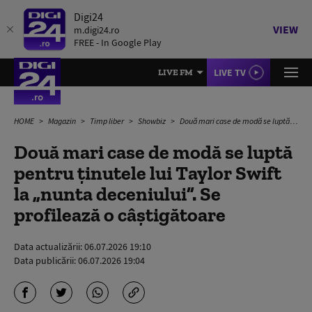
Digi24
VIEW
m.digi24.ro
FREE - In Google Play
LIVE TV
LIVE FM
HOME
Magazin
Timp liber
Showbiz
Două mari case de modă se luptă pentru ținutele lui Taylor Swift la „nunta deceniului”. Se profilează o câștigătoare
Două mari case de modă se luptă
pentru ținutele lui Taylor Swift
la „nunta deceniului”. Se
profilează o câștigătoare
Data actualizării:
06.07.2026 19:10
Data publicării:
06.07.2026 19:04