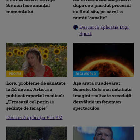
Simion face anunțul
după ce a pierdut procesul
momentului
cu finul său, pe care l-a
numit "canalie"
Descarcă aplicația Digi
Sport
PRO FM
DIGI WORLD
Lora, probleme de sănătate
Așa arată cu adevărat
la 44 de ani. Artista a
Soarele. Cele mai detaliate
publicat raportul medical:
imagini realizate vreodată
„Urmează cel puțin 10
dezvăluie un fenomen
ședințe de terapie”
spectaculos
Descarcă aplicația Pro FM