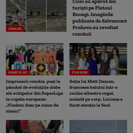
Cum au apărut doi
turiști pe Platoul
Bucegi. Imaginile
publicate de Salvamont
Prahova au revoltat
CANCAN
românii
FANATIK.RO
FILM NOW
Impresarii români, puși la
Soția lui Matt Damon,
pământ de evoluțiile slabe
frumoasa balului într-o
ale echipelor din SuperLiga
rochie albastru regal,
în cupele europene:
mulată pe corp. Luciana a
„Vindem doar pe sume de
furat atenția la Seul
nimic!”