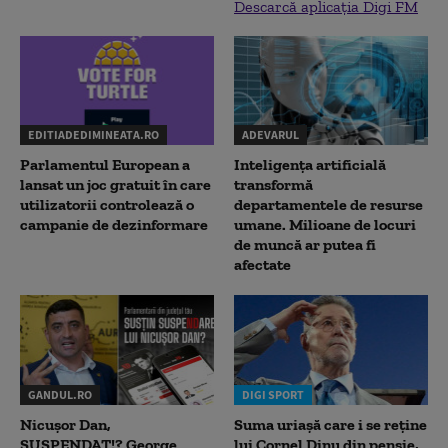
Descarcă aplicația Digi FM
EDITIADEDIMINEATA.RO
ADEVARUL
Parlamentul European a
Inteligența artificială
lansat un joc gratuit în care
transformă
utilizatorii controlează o
departamentele de resurse
campanie de dezinformare
umane. Milioane de locuri
de muncă ar putea fi
afectate
GANDUL.RO
DIGI SPORT
Nicușor Dan,
Suma uriașă care i se reține
SUSPENDAT!? George
lui Cornel Dinu din pensie,