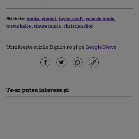
Etichete:
nunta
chanel
taylor swift
case de moda
travis kelce
tinute nunta
christian dior
Urmărește știrile Digi24.ro și pe
Google News
Te-ar putea interesa și:
Taylor Swift şi Travis
Kelce s-au căsătorit.
Nunta, oficiată de
Adam Sandler