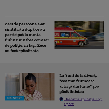
condamnat la 15 ani de
închisoare
Zeci de persoane s-au
simţit rău după ce au
participat la nunta
fiului unui fost comisar
de poliție, în Iaşi. Zece
au fost spitalizate
La 3 ani de la divorț,
"cea mai frumoasă
actriță din lume" și-a
găsit liniștea
DIGI SPORT
Descarcă aplicația Digi
Sport