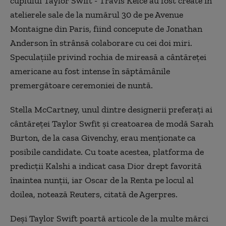
cuplului Taylor Swift - Travis Kelce au fost create în
atelierele sale de la numărul 30 de pe Avenue
Montaigne din Paris, fiind concepute de Jonathan
Anderson în strânsă colaborare cu cei doi miri.
Speculaţiile privind rochia de mireasă a cântăreţei
americane au fost intense în săptămânile
premergătoare ceremoniei de nuntă.
Stella McCartney, unul dintre designerii preferaţi ai
cântăreţei Taylor Swfit şi creatoarea de modă Sarah
Burton, de la casa Givenchy, erau menţionate ca
posibile candidate. Cu toate acestea, platforma de
predicţii Kalshi a indicat casa Dior drept favorită
înaintea nunţii, iar Oscar de la Renta pe locul al
doilea, notează Reuters, citată de Agerpres.
Deşi Taylor Swift poartă articole de la multe mărci