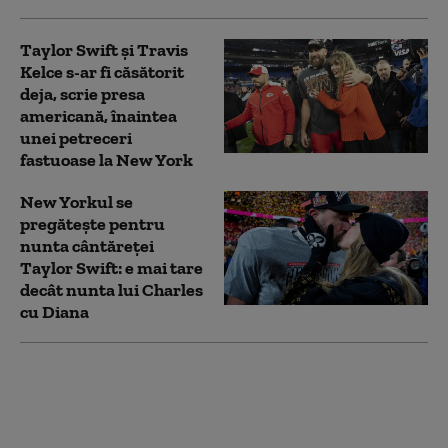
Taylor Swift şi Travis
Kelce s-ar fi căsătorit
deja, scrie presa
americană, înaintea
unei petreceri
fastuoase la New York
New Yorkul se
pregătește pentru
nunta cântăreței
Taylor Swift: e mai tare
decât nunta lui Charles
cu Diana
Tânărul care plănuia
un atac terorist la
concertul lui Taylor
Swift din Viena a fost