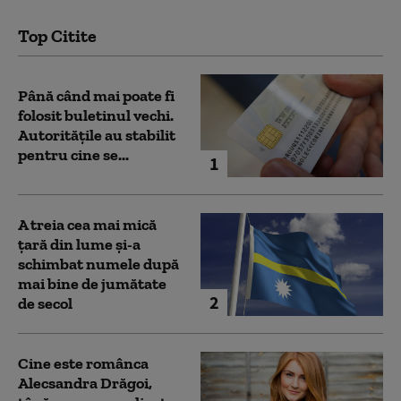
Top Citite
Până când mai poate fi
folosit buletinul vechi.
Autoritățile au stabilit
pentru cine se...
1
A treia cea mai mică
țară din lume și-a
schimbat numele după
mai bine de jumătate
2
de secol
Cine este românca
Alecsandra Drăgoi,