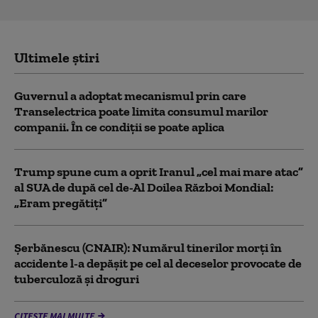
Ultimele știri
Guvernul a adoptat mecanismul prin care
Transelectrica poate limita consumul marilor
companii. În ce condiții se poate aplica
Trump spune cum a oprit Iranul „cel mai mare atac”
al SUA de după cel de-Al Doilea Război Mondial:
„Eram pregătiți”
Şerbănescu (CNAIR): Numărul tinerilor morţi în
accidente l-a depăşit pe cel al deceselor provocate de
tuberculoză şi droguri
CITEȘTE MAI MULTE