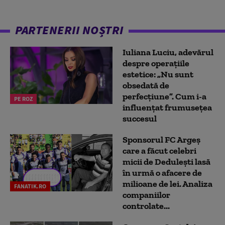
PARTENERII NOȘTRI
Iuliana Luciu, adevărul
despre operațiile
estetice: „Nu sunt
obsedată de
perfecțiune”. Cum i-a
PE ROZ
influențat frumusețea
succesul
Sponsorul FC Argeș
care a făcut celebri
micii de Dedulești lasă
în urmă o afacere de
milioane de lei. Analiza
FANATIK.RO
companiilor
controlate...