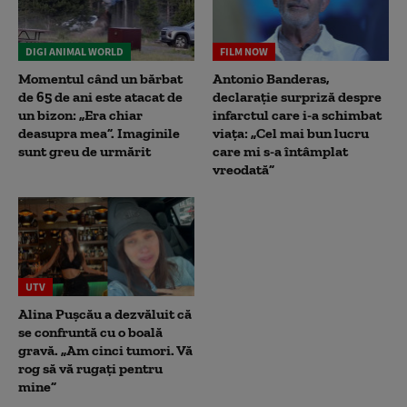
DIGI ANIMAL WORLD
FILM NOW
Momentul când un bărbat
Antonio Banderas,
de 65 de ani este atacat de
declarație surpriză despre
un bizon: „Era chiar
infarctul care i-a schimbat
deasupra mea”. Imaginile
viața: „Cel mai bun lucru
sunt greu de urmărit
care mi s-a întâmplat
vreodată”
UTV
Alina Pușcău a dezvăluit că
se confruntă cu o boală
gravă. „Am cinci tumori. Vă
rog să vă rugați pentru
mine”