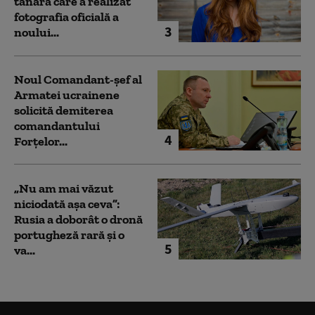
tânăra care a realizat
fotografia oficială a
3
noului...
Noul Comandant-șef al
Armatei ucrainene
solicită demiterea
comandantului
4
Forțelor...
„Nu am mai văzut
niciodată așa ceva”:
Rusia a doborât o dronă
portugheză rară și o
5
va...