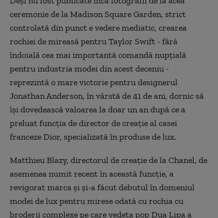
Deşi nu fost publicate încă fotografii de la acea
ceremonie de la Madison Square Garden, strict
controlată din punct e vedere mediatic, crearea
rochiei de mireasă pentru Taylor Swift - fără
îndoială cea mai importantă comandă nupţială
pentru industria modei din acest deceniu -
reprezintă o mare victorie pentru designerul
Jonathan Anderson, în vârstă de 41 de ani, dornic să
îşi dovedească valoarea la doar un an după ce a
preluat funcţia de director de creaţie al casei
franceze Dior, specializată în produse de lux.
Matthieu Blazy, directorul de creaţie de la Chanel, de
asemenea numit recent în această funcţie, a
revigorat marca şi şi-a făcut debutul în domeniul
modei de lux pentru mirese odată cu rochia cu
broderii complexe pe care vedeta pop Dua Lipa a