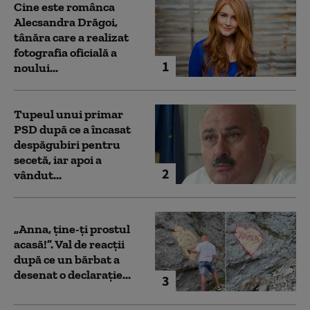
Cine este românca
Alecsandra Drăgoi,
tânăra care a realizat
fotografia oficială a
1
noului...
Tupeul unui primar
PSD după ce a încasat
despăgubiri pentru
secetă, iar apoi a
2
vândut...
„Anna, ţine-ţi prostul
acasă!”. Val de reacții
după ce un bărbat a
desenat o declarație...
3