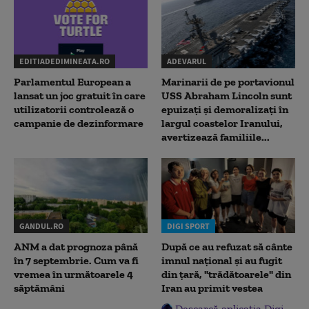
EDITIADEDIMINEATA.RO
ADEVARUL
Parlamentul European a
Marinarii de pe portavionul
lansat un joc gratuit în care
USS Abraham Lincoln sunt
utilizatorii controlează o
epuizați și demoralizați în
campanie de dezinformare
largul coastelor Iranului,
avertizează familiile...
GANDUL.RO
DIGI SPORT
ANM a dat prognoza până
După ce au refuzat să cânte
în 7 septembrie. Cum va fi
imnul naţional şi au fugit
vremea în următoarele 4
din ţară, "trădătoarele" din
săptămâni
Iran au primit vestea
Descarcă aplicația Digi