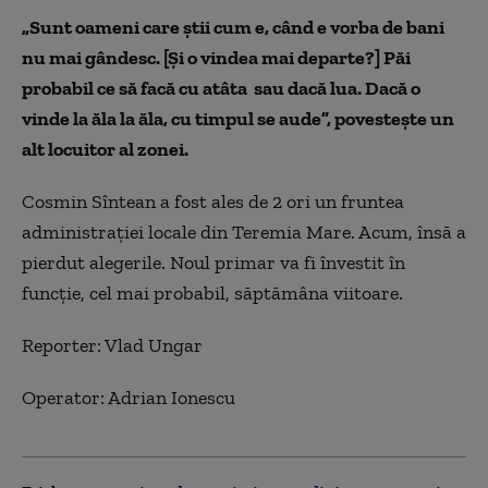
„Sunt oameni care știi cum e, când e vorba de bani
nu mai gândesc. [Și o vindea mai departe?] Păi
probabil ce să facă cu atâta sau dacă lua. Dacă o
vinde la ăla la ăla, cu timpul se aude”, povestește un
alt locuitor al zonei.
Cosmin Sîntean a fost ales de 2 ori un fruntea
administrației locale din Teremia Mare. Acum, însă a
pierdut alegerile. Noul primar va fi învestit în
funcție, cel mai probabil, săptămâna viitoare.
Reporter: Vlad Ungar
Operator: Adrian Ionescu