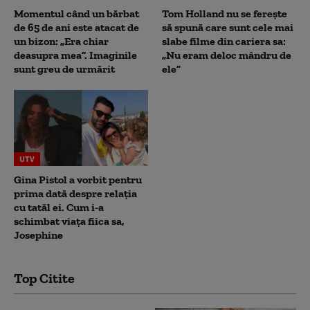
Momentul când un bărbat
Tom Holland nu se ferește
de 65 de ani este atacat de
să spună care sunt cele mai
un bizon: „Era chiar
slabe filme din cariera sa:
deasupra mea”. Imaginile
„Nu eram deloc mândru de
sunt greu de urmărit
ele”
UTV
Gina Pistol a vorbit pentru
prima dată despre relația
cu tatăl ei. Cum i-a
schimbat viața fiica sa,
Josephine
Top Citite