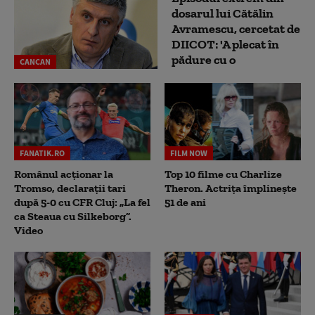
dosarul lui Cătălin
Avramescu, cercetat de
DIICOT: 'A plecat în
pădure cu o
CANCAN
FANATIK.RO
FILM NOW
Românul acționar la
Top 10 filme cu Charlize
Tromso, declarații tari
Theron. Actrița împlinește
după 5-0 cu CFR Cluj: „La fel
51 de ani
ca Steaua cu Silkeborg”.
Video