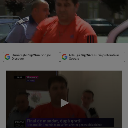
Urmărește
Digi24
în Google
Adaugă
Digi24
ca sursă preferată în
Discover
Google