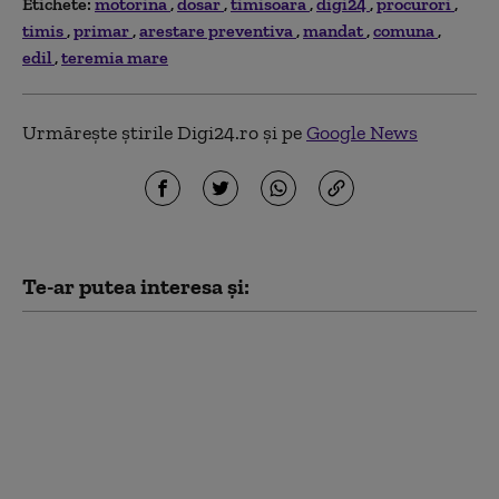
Etichete:
motorina
dosar
timisoara
digi24
procurori
timis
primar
arestare preventiva
mandat
comuna
edil
teremia mare
Urmărește știrile Digi24.ro și pe
Google News
Te-ar putea interesa și:
Scădere ușoară a
prețului carburanților
după ce a fost plafonat
adaosul comercial.
Când e așteptată o
nouă ieftinire