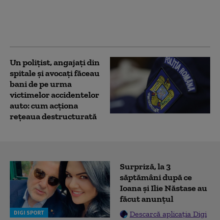
oferă o reducere, ni se
returnează o parte din
scumpire
Un polițist, angajați din
spitale și avocați făceau
bani de pe urma
victimelor accidentelor
auto: cum acționa
rețeaua destructurată
Surpriză, la 3
săptămâni după ce
Ioana și Ilie Năstase au
făcut anunțul
DIGI SPORT
Descarcă aplicația Digi