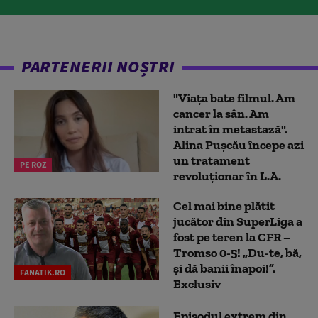
PARTENERII NOȘTRI
"Viața bate filmul. Am
cancer la sân. Am
intrat în metastază".
Alina Pușcău începe azi
un tratament
PE ROZ
revoluționar în L.A.
Cel mai bine plătit
jucător din SuperLiga a
fost pe teren la CFR –
Tromso 0-5! „Du-te, bă,
și dă banii înapoi!”.
FANATIK.RO
Exclusiv
Episodul extrem din