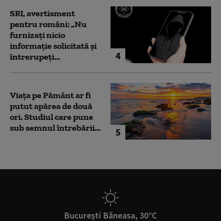
SRI, avertisment
pentru români: „Nu
furnizați nicio
informație solicitată și
4
întrerupeți...
Viața pe Pământ ar fi
putut apărea de două
ori. Studiul care pune
sub semnul întrebării...
5
București Băneasa, 30°C