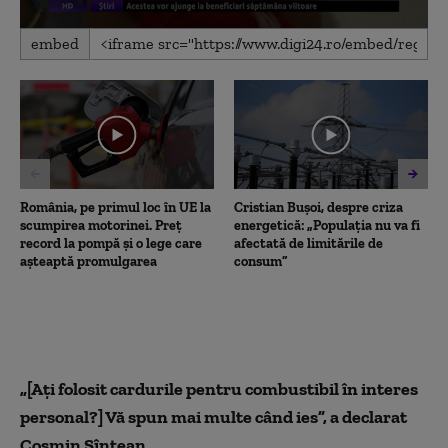
0
embed
seconds
of
2
minutes,
4
seconds
România, pe primul loc în UE la
Cristian Bușoi, despre criza
scumpirea motorinei. Preț
energetică: „Populația nu va fi
record la pompă și o lege care
afectată de limitările de
așteaptă promulgarea
consum”
„[Ați folosit cardurile pentru combustibil în interes
personal?] Vă spun mai multe când ies”, a declarat
Cosmin Sîntean.