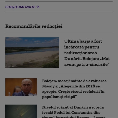
CITEȘTE MAI MULTE
Recomandările redacţiei
Ultima barjă a fost
încărcată pentru
redirecționarea
Dunării. Bolojan: „Mai
avem patru-cinci zile”
Bolojan, mesaj înainte de evaluarea
Moody's: „Alegerile din 2028 se
apropie. Crește riscul recăderii în
populism și risipă”
Nivelul scăzut al Dunării a scos la
iveală Podul lui Constantin, din
timpul Imperiului Roman: „Aceste