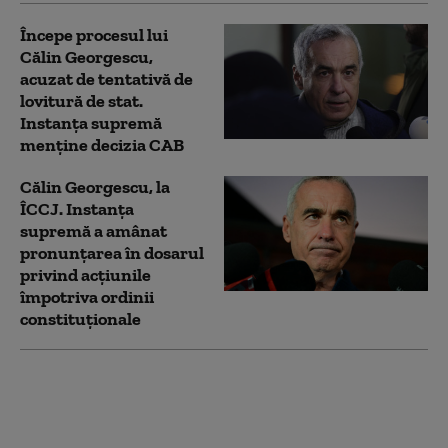
Începe procesul lui
Călin Georgescu,
acuzat de tentativă de
lovitură de stat.
Instanța supremă
menține decizia CAB
Călin Georgescu, la
ÎCCJ. Instanța
supremă a amânat
pronunțarea în dosarul
privind acțiunile
împotriva ordinii
constituționale
Dumitru Chisăliță:
România asistă la un
Black Friday al
motorinei. Nu ni se