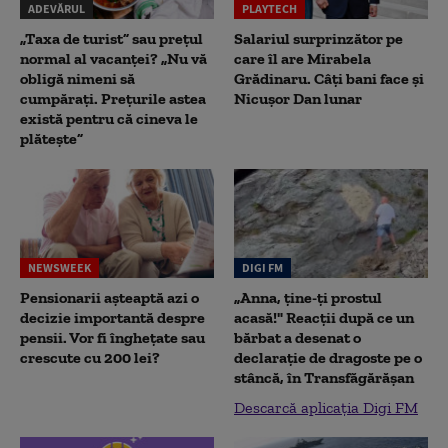
ADEVĂRUL
PLAYTECH
„Taxa de turist” sau prețul
Salariul surprinzător pe
normal al vacanței? „Nu vă
care îl are Mirabela
obligă nimeni să
Grădinaru. Câţi bani face şi
cumpărați. Prețurile astea
Nicuşor Dan lunar
există pentru că cineva le
plătește”
NEWSWEEK
DIGI FM
Pensionarii așteaptă azi o
„Anna, ţine-ţi prostul
decizie importantă despre
acasă!" Reacţii după ce un
pensii. Vor fi înghețate sau
bărbat a desenat o
crescute cu 200 lei?
declaraţie de dragoste pe o
stâncă, în Transfăgărăşan
Descarcă aplicația Digi FM