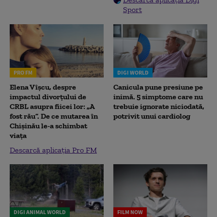
Sport
PRO FM
DIGI WORLD
Elena Vîșcu, despre
Canicula pune presiune pe
impactul divorțului de
inimă. 5 simptome care nu
CRBL asupra fiicei lor: „A
trebuie ignorate niciodată,
fost rău”. De ce mutarea în
potrivit unui cardiolog
Chișinău le-a schimbat
viața
Descarcă aplicația Pro FM
DIGI ANIMAL WORLD
FILM NOW