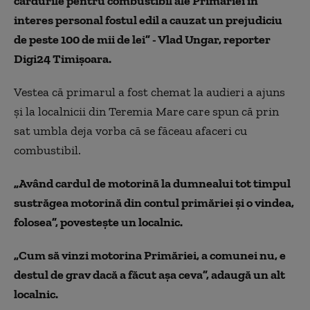
cardurile pentru combustibil ale Primăriei în
interes personal fostul edil a cauzat un prejudiciu
de peste 100 de mii de lei” - Vlad Ungar, reporter
Digi24 Timișoara.
Vestea că primarul a fost chemat la audieri a ajuns
și la localnicii din Teremia Mare care spun că prin
sat umbla deja vorba că se făceau afaceri cu
combustibil.
„Având cardul de motorină la dumnealui tot timpul
sustrăgea motorină din contul primăriei și o vindea,
folosea”, povestește un localnic.
„Cum să vinzi motorina Primăriei, a comunei nu, e
destul de grav dacă a făcut așa ceva”, adaugă un alt
localnic.