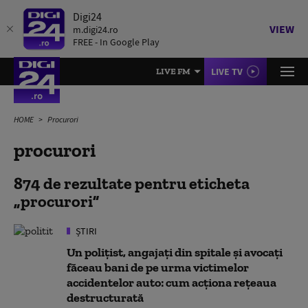
Digi24
VIEW
m.digi24.ro
FREE - In Google Play
LIVE TV
LIVE FM
HOME
Procurori
procurori
874 de rezultate pentru eticheta
procurori
ȘTIRI
Un polițist, angajați din spitale și avocați
făceau bani de pe urma victimelor
accidentelor auto: cum acționa rețeaua
destructurată