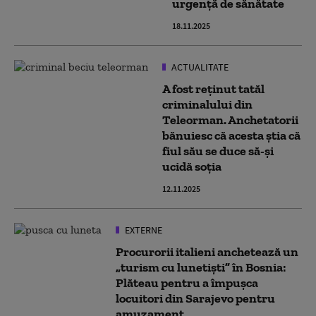
urgență de sănătate
18.11.2025
ACTUALITATE
A fost reținut tatăl
criminalului din
Teleorman. Anchetatorii
bănuiesc că acesta știa că
fiul său se duce să-și
ucidă soția
12.11.2025
EXTERNE
Procurorii italieni anchetează un
„turism cu lunetişti” în Bosnia:
Plăteau pentru a împuşca
locuitori din Sarajevo pentru
amuzament