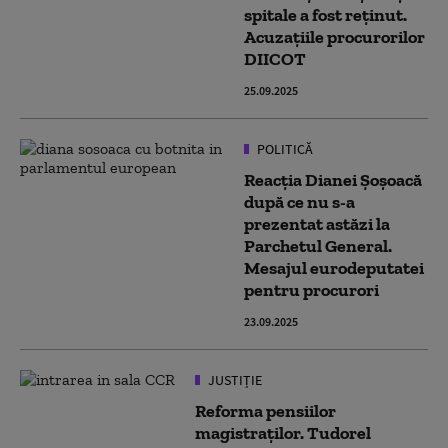
spitale a fost reținut.
Acuzațiile procurorilor
DIICOT
25.09.2025
POLITICĂ
Reacția Dianei Șoșoacă
după ce nu s-a
prezentat astăzi la
Parchetul General.
Mesajul eurodeputatei
pentru procurori
23.09.2025
JUSTIȚIE
Reforma pensiilor
magistraților. Tudorel