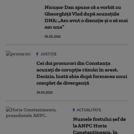
Nicușor Dan spune că a vorbit cu
Gheorghiță Vlad după acuzațiile
DNA: „Am avut o discuție și o să mai
am una”
05.06.2026
JUSTIȚIE
Cei doi procurori din Constanţa
acuzaţi de corupţie rămân în arest.
Decizia, luată abia după formarea unui
complet de divergență
29.05.2026
ACTUALITATE
Numele fostului şef de
la ANPC Horia
Constantinescu, în