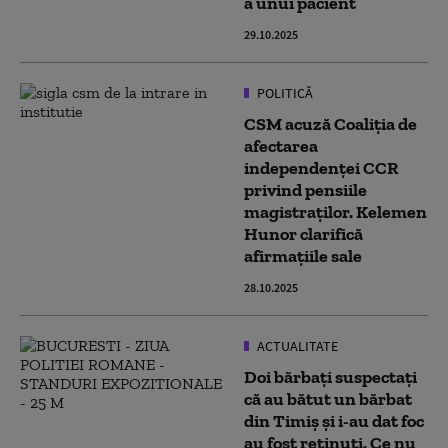
a unui pacient
29.10.2025
POLITICĂ
CSM acuză Coaliția de
afectarea
independenței CCR
privind pensiile
magistraților. Kelemen
Hunor clarifică
afirmațiile sale
28.10.2025
ACTUALITATE
Doi bărbaţi suspectaţi
că au bătut un bărbat
din Timiș și i-au dat foc
au fost reţinuţi. Ce nu