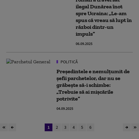
ilegal Dunărea înot
spre Ucraina: „Le-am
spus că vreau să lupt în
război dintr-un
impuls”
06.09.2025
POLITICĂ
Președintele e nemulțumit de
șefii parchetelor, dar nu se
grăbește să-i schimbe:
„Trebuie să ai mişcările
potrivite”
04.09.2025
1
2
3
4
5
6