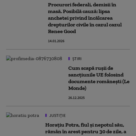
Procurori federali, demisii în
masă. Posibilă cauză: lipsa
anchetei privind încălcarea
drepturilor civile în cazul cazul
Renee Good
14.01.2026
ȘTIRI
Cum scapă rușii de
sancțiunile UE folosind
documente românești (Le
Monde)
26.12.2025
JUSTIȚIE
Horațiu Potra, fiul și nepotul său,
rămân în arest pentru 30 de zile, a