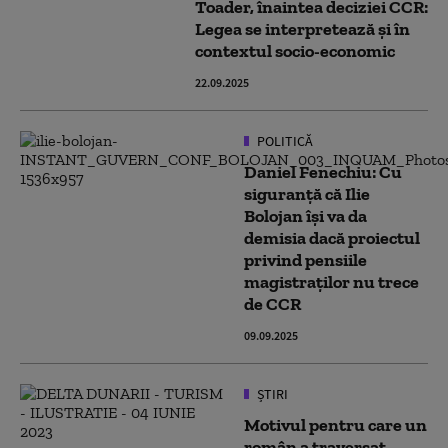
Toader, înaintea deciziei CCR:
Legea se interpretează și în
contextul socio-economic
22.09.2025
POLITICĂ
Daniel Fenechiu: Cu
siguranță că Ilie
Bolojan își va da
demisia dacă proiectul
privind pensiile
magistraților nu trece
de CCR
09.09.2025
ȘTIRI
Motivul pentru care un
român a traversat