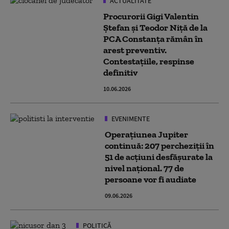
ACTUALITATE
Procurorii Gigi Valentin
Ştefan şi Teodor Niţă de la
PCA Constanţa rămân în
arest preventiv.
Contestațiile, respinse
definitiv
10.06.2026
EVENIMENTE
Operaţiunea Jupiter
continuă: 207 percheziţii în
51 de acţiuni desfăşurate la
nivel naţional. 77 de
persoane vor fi audiate
09.06.2026
POLITICĂ