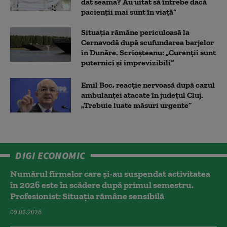
dat seama? Au uitat să întrebe dacă
pacienții mai sunt în viață”
Situația rămâne periculoasă la
Cernavodă după scufundarea barjelor
în Dunăre. Scrioșteanu: „Curenții sunt
puternici și imprevizibili”
Emil Boc, reacție nervoasă după cazul
ambulanței atacate în județul Cluj.
„Trebuie luate măsuri urgente”
DIGI ECONOMIC
Numărul firmelor care și-au suspendat activitatea
în 2026 este în scădere după primul semestru.
Profesionist: Situația rămâne sensibilă
09.08.2026