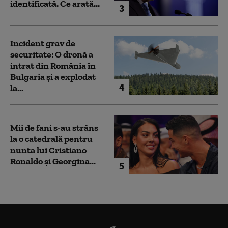
identificată. Ce arată...
3
Incident grav de
securitate: O dronă a
intrat din România în
Bulgaria şi a explodat
4
la...
Mii de fani s-au strâns
la o catedrală pentru
nunta lui Cristiano
Ronaldo şi Georgina...
5