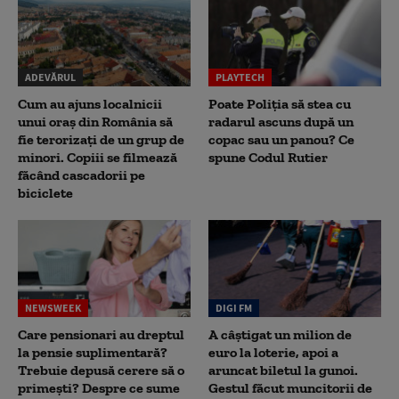
ADEVĂRUL
PLAYTECH
Cum au ajuns localnicii
Poate Poliția să stea cu
unui oraș din România să
radarul ascuns după un
fie terorizați de un grup de
copac sau un panou? Ce
minori. Copiii se filmează
spune Codul Rutier
făcând cascadorii pe
biciclete
NEWSWEEK
DIGI FM
Care pensionari au dreptul
A câștigat un milion de
la pensie suplimentară?
euro la loterie, apoi a
Trebuie depusă cerere să o
aruncat biletul la gunoi.
primești? Despre ce sume
Gestul făcut muncitorii de