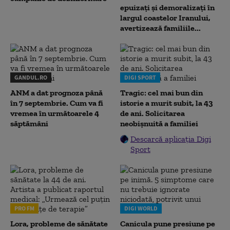
epuizați și demoralizați în
largul coastelor Iranului,
avertizează familiile...
GANDUL.RO
DIGI SPORT
ANM a dat prognoza până
Tragic: cel mai bun din
în 7 septembrie. Cum va fi
istorie a murit subit, la 43
vremea în următoarele 4
de ani. Solicitarea
săptămâni
neobișnuită a familiei
Descarcă aplicația Digi
Sport
PRO FM
DIGI WORLD
Lora, probleme de sănătate
Canicula pune presiune pe