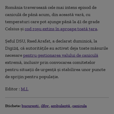
România traversează cele mai intens episod de
caniculă de până acum, din această vară, cu
temperaturi care pot ajunge până la 41 de grade
Celsius și
cod roșu extins în aproape toată țara
.
Șeful DSU, Raed Arafat, a declarat duminică, la
Digi24, că autoritățile au activat deja toate măsurile
necesare
pentru gestionarea valului de caniculă
extremă, inclusiv prin convocarea comitetelor
pentru situații de urgență și stabilirea unor puncte
de sprijin pentru populație.
Editor :
M.I.
Etichete:
bucuresti
ilfov
ambulanţă
canicula