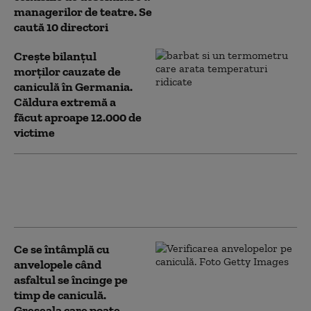
managerilor de teatre. Se
caută 10 directori
Crește bilanțul
morților cauzate de
caniculă în Germania.
Căldura extremă a
făcut aproape 12.000 de
victime
Cele mai mari orașe din Italia
intră sub cea mai înaltă alertă de
caniculă. Anunțul autorităților
Ce se întâmplă cu
anvelopele când
asfaltul se încinge pe
timp de caniculă.
Greșeala care poate