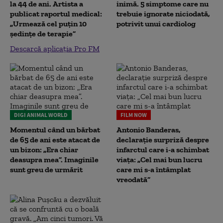
la 44 de ani. Artista a
inimă. 5 simptome care nu
publicat raportul medical:
trebuie ignorate niciodată,
„Urmează cel puțin 10
potrivit unui cardiolog
ședințe de terapie”
Descarcă aplicația Pro FM
DIGI ANIMAL WORLD
FILM NOW
Momentul când un bărbat
Antonio Banderas,
de 65 de ani este atacat de
declarație surpriză despre
un bizon: „Era chiar
infarctul care i-a schimbat
deasupra mea”. Imaginile
viața: „Cel mai bun lucru
sunt greu de urmărit
care mi s-a întâmplat
vreodată”