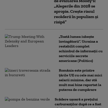
de evaluarea Moody's:
„Alegerile din 2028 se
apropie. Crește riscul
recăderii în populism și
risipă”
„Toată lumea iubește
învingătorii”. Ucraina a
restabilit complet
schimbul de informații cu
serviciile secrete
americane (Politico)
România este printre
țările UE cu cele mai mici
salarii minime, dar stă
mult mai bine raportat la
puterea de cumpărare
Scădere ușoară a prețului
carburanților după ce a fost