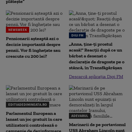
plătește”
NEWSWEEK
DIGI FM
Pensionarii așteaptă azi o
„Anna, ţine-ţi prostul
decizie importantă despre
acasă!" Reacţii după ce un
pensii. Vor fi înghețate sau
bărbat a desenat o
crescute cu 200 lei?
declaraţie de dragoste pe o
stâncă, în Transfăgărăşan
Descarcă aplicația Digi FM
EDITIADEDIMINEATA.RO
Parlamentul European a
ADEVARUL
lansat un joc gratuit în care
Marinarii de pe portavionul
utilizatorii controlează o
USS Abraham Lincoln sunt
campanie de dezinformare