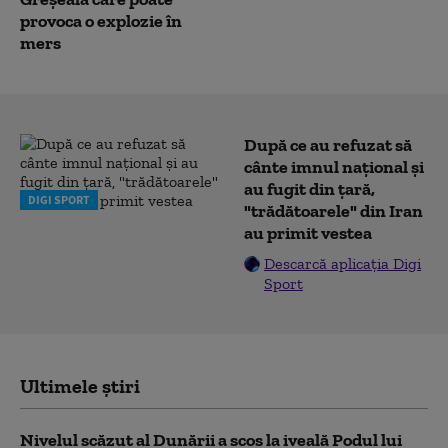
provoca o explozie în
mers
După ce au refuzat să
cânte imnul naţional şi
au fugit din ţară,
DIGI SPORT
"trădătoarele" din Iran
au primit vestea
Descarcă aplicația Digi
Sport
Ultimele știri
Nivelul scăzut al Dunării a scos la iveală Podul lui