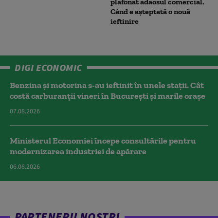
plafonat adaosul comercial.
Când e așteptată o nouă
ieftinire
DIGI ECONOMIC
Benzina și motorina s-au ieftinit în unele stații. Cât
costă carburanții vineri în București și marile orașe
07.08.2026
Ministerul Economiei începe consultările pentru
modernizarea industriei de apărare
06.08.2026
PARTENERII NOȘTRI