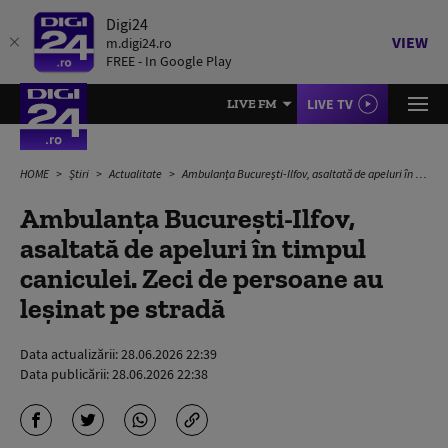
Digi24
VIEW
m.digi24.ro
FREE - In Google Play
LIVE TV
LIVE FM
HOME
Știri
Actualitate
Ambulanța București-Ilfov, asaltată de apeluri în timpul caniculei. Zeci de persoane au leșinat pe stradă
Ambulanța București-Ilfov,
asaltată de apeluri în timpul
caniculei. Zeci de persoane au
leșinat pe stradă
Data actualizării:
28.06.2026 22:39
Data publicării:
28.06.2026 22:38