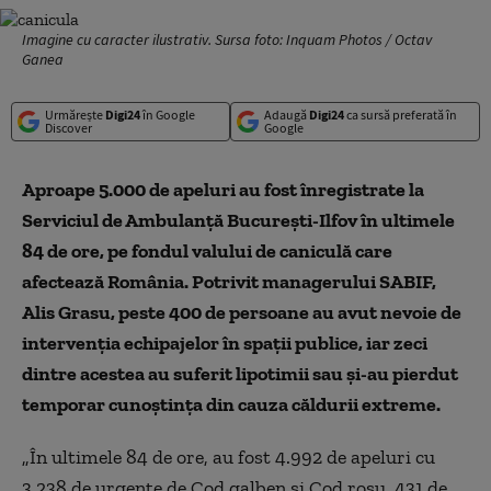
Imagine cu caracter ilustrativ. Sursa foto: Inquam Photos / Octav
Ganea
Urmărește
Digi24
în Google
Adaugă
Digi24
ca sursă preferată în
Discover
Google
Aproape 5.000 de apeluri au fost înregistrate la
Serviciul de Ambulanță București-Ilfov în ultimele
84 de ore, pe fondul valului de caniculă care
afectează România. Potrivit managerului SABIF,
Alis Grasu, peste 400 de persoane au avut nevoie de
intervenția echipajelor în spații publice, iar zeci
dintre acestea au suferit lipotimii sau și-au pierdut
temporar cunoștința din cauza căldurii extreme.
„În ultimele 84 de ore, au fost 4.992 de apeluri cu
3.238 de urgenţe de Cod galben şi Cod roşu. 431 de