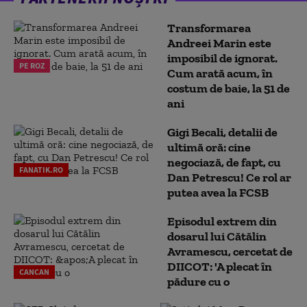
Transformarea
Andreei Marin este
imposibil de ignorat.
PE ROZ
Cum arată acum, în
costum de baie, la 51 de
ani
Gigi Becali, detalii de
ultimă oră: cine
negociază, de fapt, cu
FANATIK.RO
Dan Petrescu! Ce rol ar
putea avea la FCSB
Episodul extrem din
dosarul lui Cătălin
Avramescu, cercetat de
DIICOT: 'A plecat în
CANCAN
pădure cu o