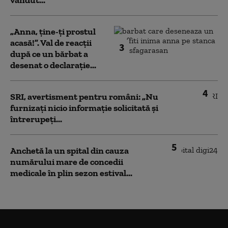
vândut...
„Anna, ţine-ţi prostul
acasă!”. Val de reacții
3
după ce un bărbat a
desenat o declarație...
4
SRI, avertisment pentru români: „Nu
furnizați nicio informație solicitată și
întrerupeți...
5
Anchetă la un spital din cauza
numărului mare de concedii
medicale în plin sezon estival...