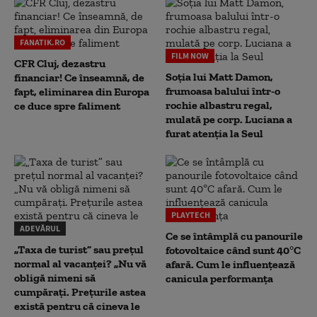
FANATIK.RO
FILM NOW
CFR Cluj, dezastru
Soția lui Matt Damon,
financiar! Ce înseamnă, de
frumoasa balului într-o
fapt, eliminarea din Europa
rochie albastru regal,
ce duce spre faliment
mulată pe corp. Luciana a
furat atenția la Seul
PLAYTECH
ADEVĂRUL
Ce se întâmplă cu panourile
„Taxa de turist” sau prețul
fotovoltaice când sunt 40°C
normal al vacanței? „Nu vă
afară. Cum le influențează
obligă nimeni să
canicula performanța
cumpărați. Prețurile astea
există pentru că cineva le