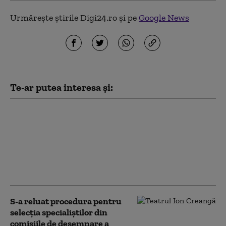
Urmărește știrile Digi24.ro și pe
Google News
Te-ar putea interesa și:
Meteorologii au
actualizat estimările
pentru următoarele 4
săptămâni. Cum va fi
vremea până în 7
septembrie
S-a reluat procedura pentru
selecţia specialiştilor din
comisiile de desemnare a