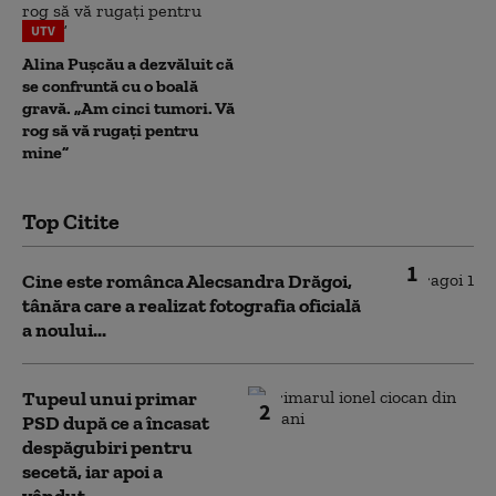
UTV
Alina Pușcău a dezvăluit că
se confruntă cu o boală
gravă. „Am cinci tumori. Vă
rog să vă rugați pentru
mine”
Top Citite
1
Cine este românca Alecsandra Drăgoi,
tânăra care a realizat fotografia oficială
a noului...
Tupeul unui primar
2
PSD după ce a încasat
despăgubiri pentru
secetă, iar apoi a