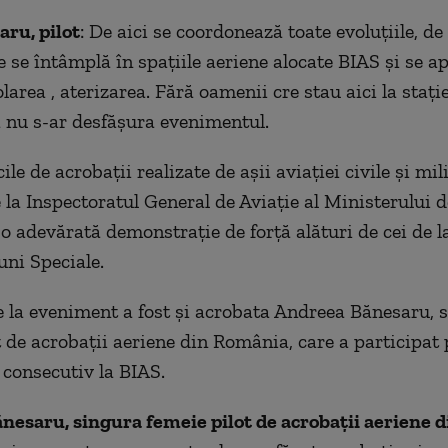
ru, pilot
: De aici se coordonează toate evoluțiile, de
e se întâmplă în spațiile aeriene alocate BIAS și se a
olarea , aterizarea. Fără oamenii cre stau aici la stați
 nu s-ar desfășura evenimentul.
ile de acrobații realizate de așii aviației civile și mil
e la Inspectoratul General de Aviație al Ministerului 
 o adevărată demonstrație de forță alături de cei de l
uni Speciale.
e la eveniment a fost și acrobata Andreea Bănesaru, 
t de acrobații aeriene din România, care a participat 
 consecutiv la BIAS.
esaru, singura femeie pilot de acrobații aeriene d