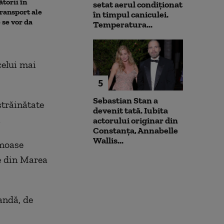
torii în
pune la pământ un pacient
migranții ajunș
setat aerul condiționat
transport ale
violent. Ce nu a știut
în timpul caniculei.
 se vor da
bărbatul agresiv atunci când
Temperatura...
l-a atacat
celui mai
5
Sebastian Stan a
străinătate
devenit tată. Iubita
.
actorului originar din
Constanța, Annabelle
Wallis...
imoase
le din Marea
andă, de