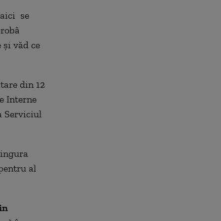
 aici se
probă
e și văd ce
itare din 12
de Interne
a Serviciul
singura
pentru al
in