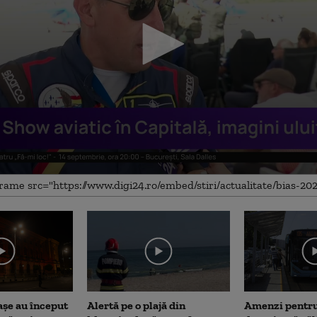
me
așe au început
Alertă pe o plajă din
Amenzi pentru