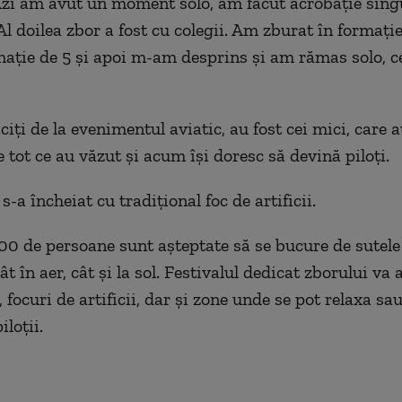
zi am avut un moment solo, am făcut acrobație sing
Al doilea zbor a fost cu colegii. Am zburat în formați
mație de 5 și apoi m-am desprins și am rămas solo, ce
ciți de la evenimentul aviatic, au fost cei mici, care
 tot ce au văzut și acum își doresc să devină piloți.
s-a încheiat cu tradițional foc de artificii.
00 de persoane sunt așteptate să se bucure de sutele
ât în aer, cât și la sol. Festivalul dedicat zborului va 
, focuri de artificii, dar și zone unde se pot relaxa sa
iloții.