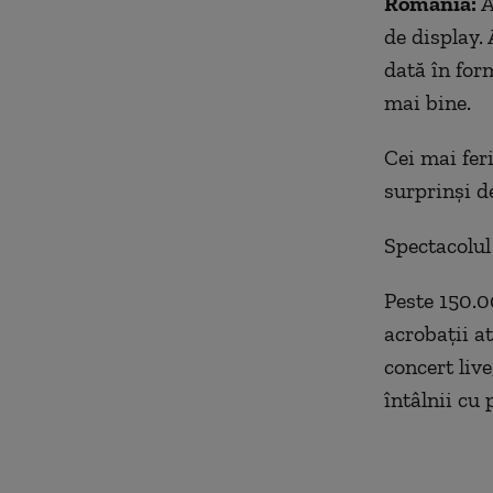
România:
A
de display. 
dată în for
mai bine.
Cei mai feri
surprinși de
Spectacolul 
Peste 150.0
acrobații at
concert live
întâlnii cu p