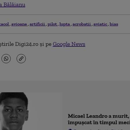
ia Bălăianu
tacol
avioane
artificii
pilot
lupta
acrobatii
aviatic
bias
tirile Digi24.ro și pe
Google News
Micael Leandro a murit, 
împușcat în timpul mec