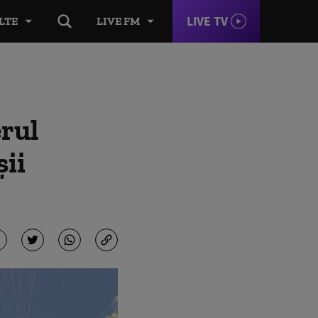
LIVE TV
LTE
LIVE FM
erul
șii