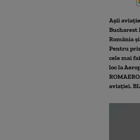
Așii aviați
Bucharest I
România și 
Pentru prim
cele mai fa
loc la Aero
ROMAERO, t
aviației. B