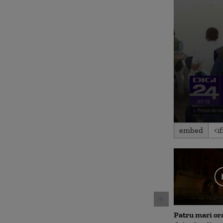
0
embed
seconds
of
3
minutes,
34
seconds
Volu
90%
Patru mari or