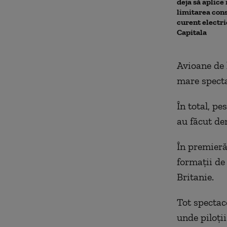
deja să aplice
limitarea con
curent electri
Capitala
Avioane de 
mare specta
În total, pe
au făcut de
În premieră
formații de
Britanie.
Tot spectac
unde piloții