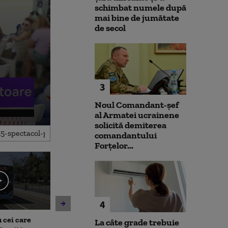
schimbat numele după
mai bine de jumătate
de secol
3
Noul Comandant-șef
al Armatei ucrainene
solicită demiterea
comandantului
Forțelor...
4
 cei care
Un asistent medical din SUA
Jihadiști infilt
La câte grade trebuie