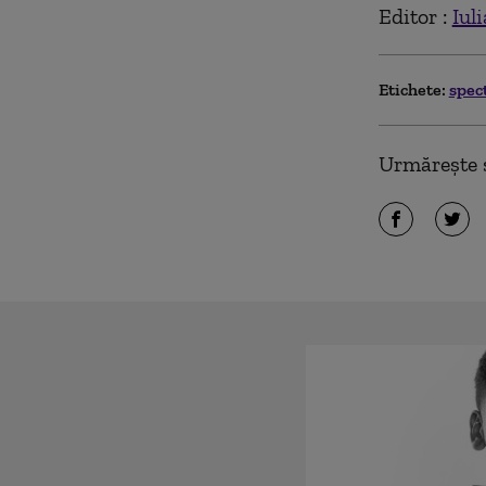
Editor :
Iul
Etichete:
spec
Urmărește ș