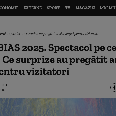
CONOMIE
EXTERNE
SPORT
TV
MAGAZIN
MAI MU
rul Capitalei. Ce surprize au pregătit așii aviației pentru vizitatori
IAS 2025. Spectacol pe c
. Ce surprize au pregătit a
pentru vizitatori
 10:56
0:07