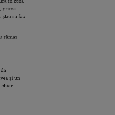
ură în zona
e, prima
 știu să fac
 au rămas
 de
avea și un
u chiar