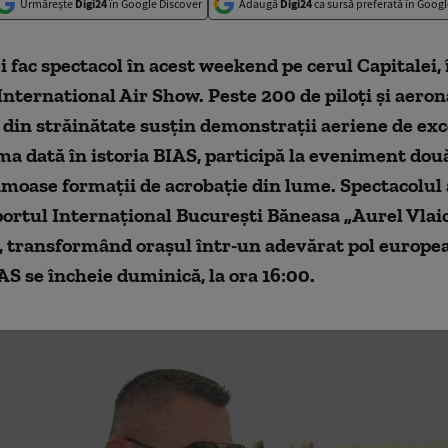
Urmărește
Digi24
în Google Discover
Adaugă
Digi24
ca sursă preferată în Googl
ei fac spectacol în acest weekend pe cerul Capitalei, 
nternational Air Show. Peste 200 de piloți și aeron
din străinătate susțin demonstrații aeriene de exc
a dată în istoria BIAS, participă la eveniment dou
imoase formații de acrobație din lume. Spectacolul 
portul Internațional București Băneasa „Aurel Vlaic
ransformând orașul într-un adevărat pol europea
IAS se încheie duminică, la ora 16:00.