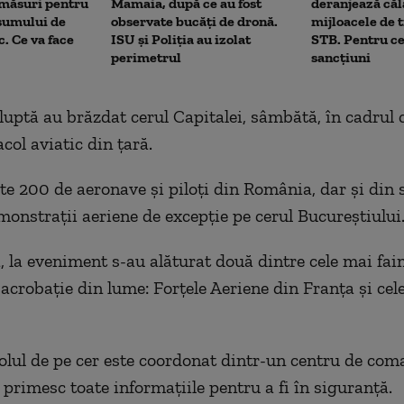
 măsuri pentru
Mamaia, după ce au fost
deranjează călă
sumului de
observate bucăți de dronă.
mijloacele de 
c. Ce va face
ISU și Poliția au izolat
STB. Pentru ce
perimetrul
sancțiuni
luptă au brăzdat cerul Capitalei, sâmbătă, în cadrul 
col aviatic din țară.
ste 200 de aeronave și piloți din România, dar și din 
monstrații aeriene de excepție pe cerul Bucureștiului
, la eveniment s-au alăturat două dintre cele mai fa
 acrobație din lume: Forțele Aeriene din Franța și ce
olul de pe cer este coordonat dintr-un centru de com
 primesc toate informațiile pentru a fi în siguranță.