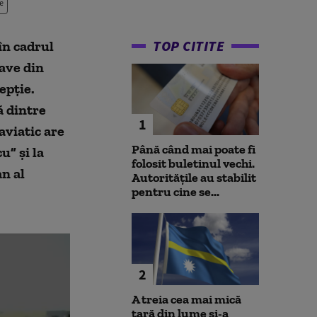
e
TOP CITITE
în cadrul
ave din
epție.
ă dintre
1
aviatic are
Până când mai poate fi
u” și la
folosit buletinul vechi.
n al
Autoritățile au stabilit
pentru cine se...
2
A treia cea mai mică
țară din lume și-a