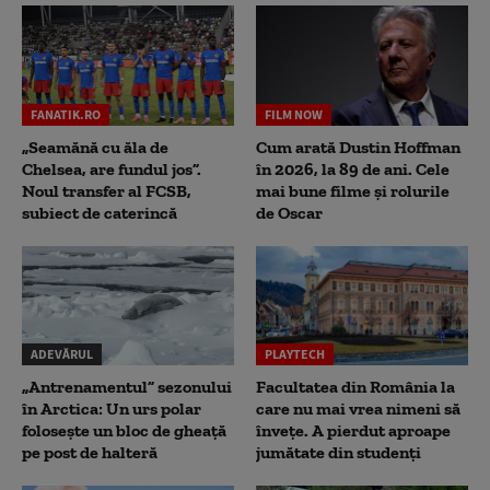
FANATIK.RO
FILM NOW
„Seamănă cu ăla de
Cum arată Dustin Hoffman
Chelsea, are fundul jos”.
în 2026, la 89 de ani. Cele
Noul transfer al FCSB,
mai bune filme și rolurile
subiect de caterincă
de Oscar
ADEVĂRUL
PLAYTECH
„Antrenamentul” sezonului
Facultatea din România la
în Arctica: Un urs polar
care nu mai vrea nimeni să
folosește un bloc de gheață
înveţe. A pierdut aproape
pe post de halteră
jumătate din studenţi