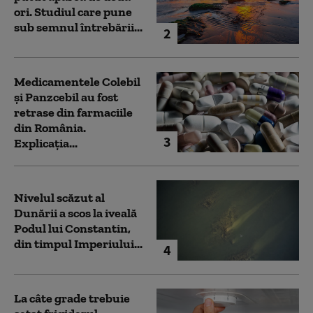
ori. Studiul care pune
sub semnul întrebării...
2
Medicamentele Colebil
și Panzcebil au fost
retrase din farmaciile
din România.
3
Explicația...
Nivelul scăzut al
Dunării a scos la iveală
Podul lui Constantin,
din timpul Imperiului...
4
La câte grade trebuie