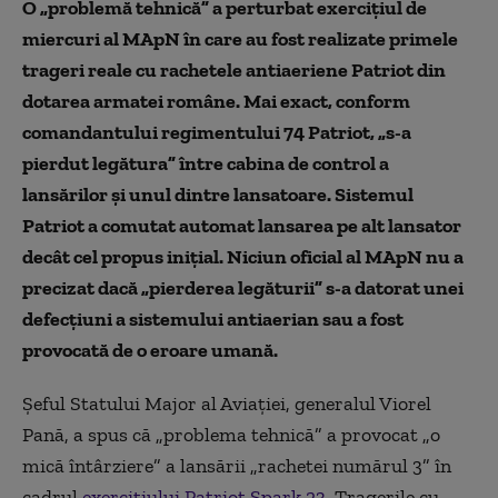
O „problemă tehnică” a perturbat exercițiul de
miercuri al MApN în care au fost realizate primele
trageri reale cu rachetele antiaeriene Patriot din
dotarea armatei române. Mai exact, conform
comandantului regimentului 74 Patriot, „s-a
pierdut legătura” între cabina de control a
lansărilor și unul dintre lansatoare. Sistemul
Patriot a comutat automat lansarea pe alt lansator
decât cel propus inițial. Niciun oficial al MApN nu a
precizat dacă „pierderea legăturii” s-a datorat unei
defecțiuni a sistemului antiaerian sau a fost
provocată de o eroare umană.
Șeful Statului Major al Aviației, generalul Viorel
Pană, a spus că „problema tehnică” a provocat „o
mică întârziere” a lansării „rachetei numărul 3” în
cadrul
exercițiului Patriot Spark 23
. Tragerile cu