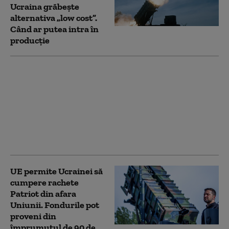
Ucraina grăbește
alternativa „low cost”.
Când ar putea intra în
producție
„Îmi pare rău să văd
cum mor tineri”.
Trump compătimește,
dar interzice exportul
de rachete
interceptoare către
Ucraina
UE permite Ucrainei să
cumpere rachete
Patriot din afara
Uniunii. Fondurile pot
proveni din
împrumutul de 90 de