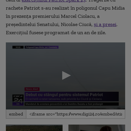
rachete Patriot s-au realizat în poligonul Capu Midia
în prezența premierului Marcel Ciolacu, a
președintelui Senatului, Nicolae Ciucă,
și a presei
.
Exercițiul fusese programat de un an de zile.
0
embed
seconds
of
2
minutes,