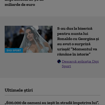
miliarde de euro
S-au dus la biserică
pentru nunta lui
Ronaldo cu Georgina și
au avut o surpriză
uriașă! ”Momentul va
DIGI SPORT
rămâne în istorie”
Descarcă aplicația Digi
Sport
Ultimele știri
„600.000 de oameni au ieșit în stradă împotriva lui”.