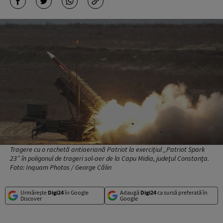
Tragere cu o rachetă antiaeriană Patriot la exercițiul „Patriot Spark
23” în poligonul de trageri sol-aer de la Capu Midia, judeţul Constanţa.
Foto: Inquam Photos / George Călin
Urmărește
Digi24
în Google
Adaugă
Digi24
ca sursă preferată în
Discover
Google