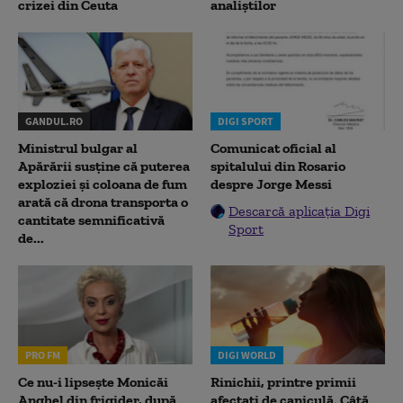
crizei din Ceuta
analiștilor
GANDUL.RO
DIGI SPORT
Ministrul bulgar al
Comunicat oficial al
Apărării susține că puterea
spitalului din Rosario
exploziei și coloana de fum
despre Jorge Messi
arată că drona transporta o
Descarcă aplicația Digi
cantitate semnificativă
Sport
de...
PRO FM
DIGI WORLD
Ce nu-i lipsește Monicăi
Rinichii, printre primii
Anghel din frigider, după
afectați de caniculă. Câtă