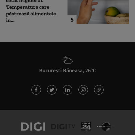
setat frigiderul.
Temperatura care
păstrează alimentele
5
în...
București Băneasa, 26°C