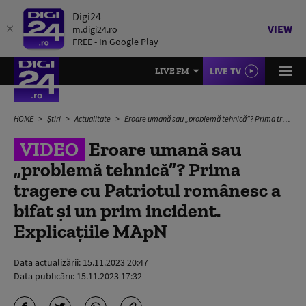
Digi24
VIEW
m.digi24.ro
FREE - In Google Play
LIVE TV
LIVE FM
HOME
Știri
Actualitate
Eroare umană sau „problemă tehnică”? Prima tragere cu Patriotul românesc a bifat și un prim incident. Explicațiile MApN
VIDEO
Eroare umană sau
„problemă tehnică”? Prima
tragere cu Patriotul românesc a
bifat și un prim incident.
Explicațiile MApN
Data actualizării:
15.11.2023 20:47
Data publicării:
15.11.2023 17:32