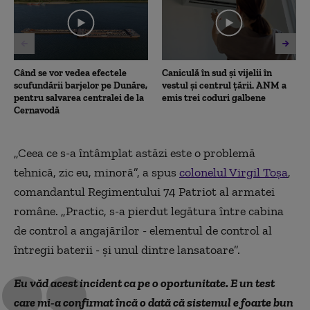
30
seconds
Când se vor vedea efectele
Caniculă în sud și vijelii în
scufundării barjelor pe Dunăre,
vestul și centrul țării. ANM a
pentru salvarea centralei de la
emis trei coduri galbene
Cernavodă
„Ceea ce s-a întâmplat astăzi este o problemă
tehnică, zic eu, minoră”, a spus
colonelul Virgil Toșa
,
comandantul Regimentului 74 Patriot al armatei
române. „Practic, s-a pierdut legătura între cabina
de control a angajărilor - elementul de control al
întregii baterii - și unul dintre lansatoare”.
Eu văd acest incident ca pe o oportunitate. E un test
care mi-a confirmat încă o dată că sistemul e foarte bun