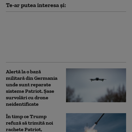
Te-ar putea interesa și:
Radu Miruță: „Am găsit
cea mai eficientă
metodă pentru
doborârea dronelor
rusești. Funcționează
cu succes”
Alertă la o bază
militară din Germania
unde sunt reparate
sisteme Patriot. Șase
survolări cu drone
neidentificate
În timp ce Trump
refuză să trimită noi
rachete Patriot,