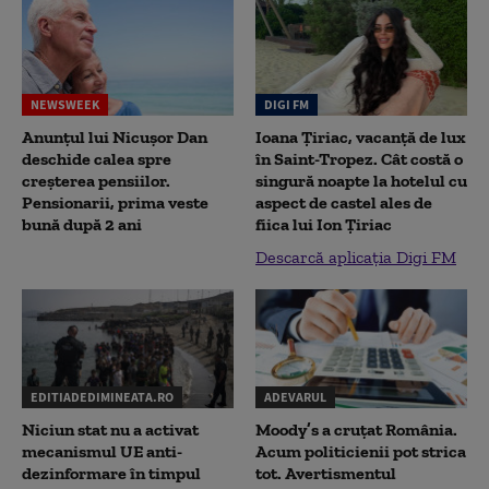
NEWSWEEK
DIGI FM
Anunțul lui Nicușor Dan
Ioana Țiriac, vacanță de lux
deschide calea spre
în Saint-Tropez. Cât costă o
creșterea pensiilor.
singură noapte la hotelul cu
Pensionarii, prima veste
aspect de castel ales de
bună după 2 ani
fiica lui Ion Țiriac
Descarcă aplicația Digi FM
EDITIADEDIMINEATA.RO
ADEVARUL
Niciun stat nu a activat
Moody’s a cruțat România.
mecanismul UE anti-
Acum politicienii pot strica
dezinformare în timpul
tot. Avertismentul