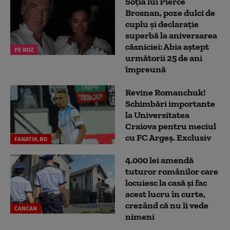
Soția lui Pierce
Brosnan, poze dulci de
cuplu și declarație
superbă la aniversarea
căsniciei: Abia aștept
PE ROZ
următorii 25 de ani
împreună
Revine Romanchuk!
Schimbări importante
la Universitatea
Craiova pentru meciul
cu FC Argeş. Exclusiv
FANATIK.RO
4.000 lei amendă
tuturor românilor care
locuiesc la casă și fac
acest lucru în curte,
crezând că nu îi vede
CANCAN
nimeni