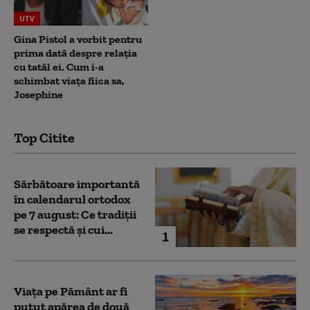
UTV
Gina Pistol a vorbit pentru
prima dată despre relația
cu tatăl ei. Cum i-a
schimbat viața fiica sa,
Josephine
Top Citite
Sărbătoare importantă
în calendarul ortodox
pe 7 august: Ce tradiții
se respectă și cui...
1
Viața pe Pământ ar fi
putut apărea de două