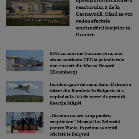
operațiunii de salvare a
reactorului 2 de la
Cernavodă. Când se vor
vedea efectele
scufundării barjelor în
Dunăre
SUA au convins Ucraina să nu mai
atace conducta CPC şi petrolierele
non-ruseşti din Marea Neagră
(Bloomberg)
Incident grav de securitate: O dronă a
intrat din România în Bulgaria şi a
explodat la 100 de metri de graniţă.
Reacția MApN
„Ucraina nu are timp pentru
scepticism”. Mesajul lui Zelenski
pentru Vucic, în prima sa vizită
oficială la Belgrad