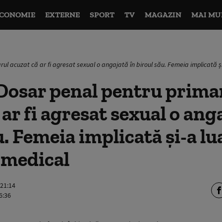
CONOMIE
EXTERNE
SPORT
TV
MAGAZIN
MAI MU
ul acuzat că ar fi agresat sexual o angajată în biroul său. Femeia implicată ș
Dosar penal pentru prima
 ar fi agresat sexual o ang
u. Femeia implicată și-a lu
 medical
 21:14
6:36