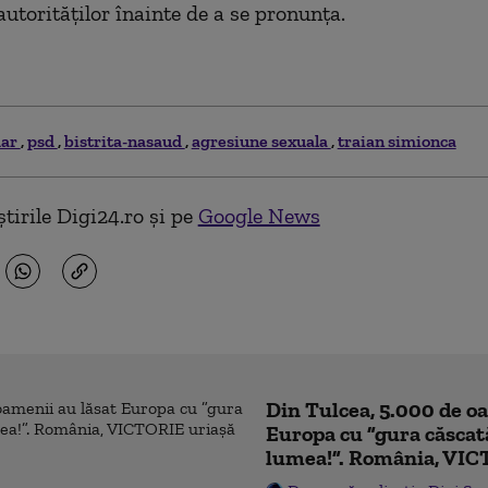
autorităților înainte de a se pronunța.
mar
psd
bistrita-nasaud
agresiune sexuala
traian simionca
tirile Digi24.ro și pe
Google News
Din Tulcea, 5.000 de o
Europa cu ”gura căscat
lumea!”. România, VIC