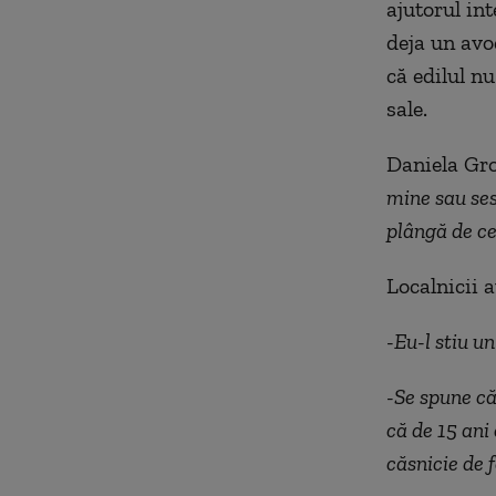
ajutorul int
deja un avo
că edilul n
sale.
Daniela Groz
mine sau ses
plângă de ce
Localnicii 
-Eu-l stiu u
-Se spune că 
că de 15 ani 
căsnicie de 