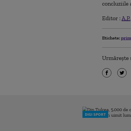
concluziile 
Editor :
A.P.
Etichete:
pri
Urmărește ș
DIGI SPORT