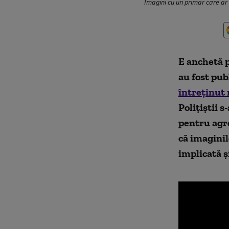
Imagini cu un primar care ar 
E anchetă p
au fost pub
întreținut 
Polițiștii s
pentru agre
că imaginil
implicată ș