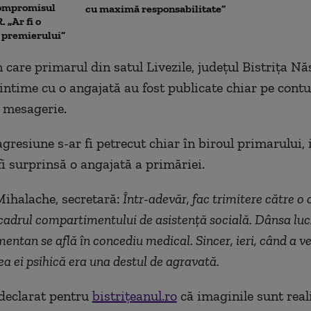
Compromisul
cu maximă responsabilitate”
 „Ar fi o
a premierului”
n care primarul din satul Livezile, județul Bistrița N
intime cu o angajată au fost publicate chiar pe contul
e mesagerie.
gresiune s-ar fi petrecut chiar în biroul primarului, 
fi surprinsă o angajată a primăriei.
ihalache, secretară:
Într-adevăr, fac trimitere către o
cadrul compartimentului de asistență socială. Dânsa luc
mentan se află în concediu medical. Sincer, ieri, când a v
ea ei psihică era una destul de agravată.
declarat pentru
bistrițeanul.ro
că imaginile sunt real