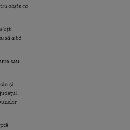
ntru obște ca
elații
au să aibă
iune sau
ciu și
județul
bunelor
aptă