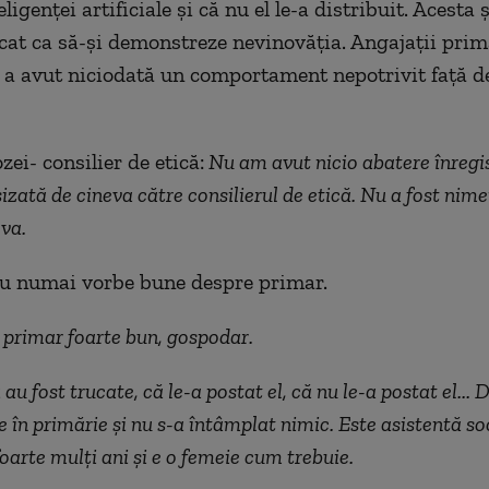
eligenței artificiale și că nu el le-a distribuit. Acesta 
cat ca să-și demonstreze nevinovăția. Angajații prim
u a avut niciodată un comportament nepotrivit față de
ei- consilier de etică:
Nu am avut nicio abatere înregi
izată de cineva către consilierul de etică. Nu a fost nime
va.
au numai vorbe bune despre primar.
n primar foarte bun, gospodar.
au fost trucate, că le-a postat el, că nu le-a postat el..
e în primărie și nu s-a întâmplat nimic. Este asistentă so
foarte mulți ani și e o femeie cum trebuie.