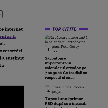
e
TOP CITITE
pe internet
ul ar fi
ei.
1
ac cercetări
l a susținut
Sărbătoare
importantă în
ta
calendarul ortodox pe
7 august: Ce tradiții se
respectă și cui...
2
Tupeul unui primar
PSD după ce a încasat