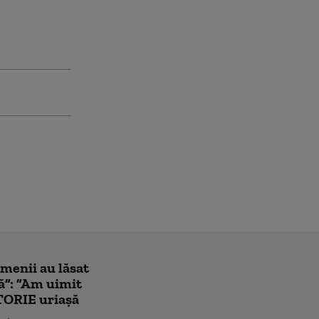
amenii au lăsat
ă”: ”Am uimit
TORIE uriașă