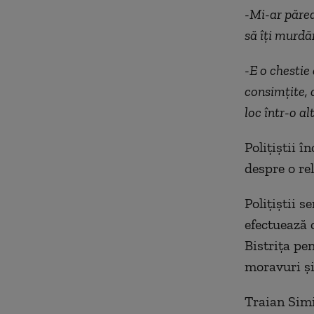
-Mi-ar părea
să îți murdă
-E o chestie 
consimțite, 
loc într-o al
Polițiștii 
despre o re
Polițiștii s
efectuează 
Bistrița pe
moravuri și 
Traian Simi