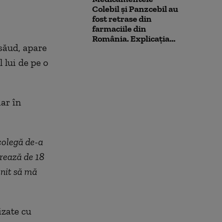
Colebil și Panzcebil au
fost retrase din
farmaciile din
România. Explicația...
ăsăud, apare
 lui de pe o
iar în
 colegă de-a
rează de 18
enit să mă
izate cu