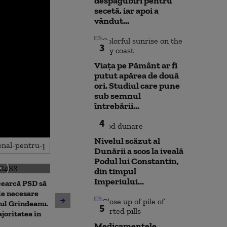
despăgubiri pentru
secetă, iar apoi a
vândut...
3
Viața pe Pământ ar fi
putut apărea de două
ori. Studiul care pune
sub semnul
întrebării...
4
Nivelul scăzut al
Dunării a scos la iveală
Podul lui Constantin,
din timpul
Imperiului...
cearcă PSD să
Dominic Fritz acuză PSD,
Prima reacție 
le necesare
după respingerea legii
Fritz, după pr
ul Grindeanu.
5
integrității, de „un joc
care l-ar lăsa 
joritatea în
extrem de cinic”
de primar
Medicamentele