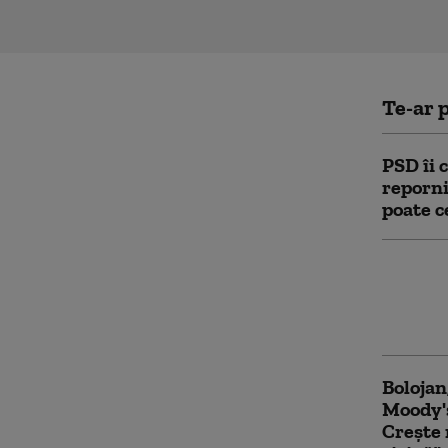
Te-ar p
PSD îi 
reporni
poate c
Prima r
Bolojan
țintă p
Bolojan
Moody's
Crește 