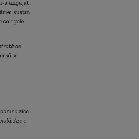
și-a angajat
ăriei susțin
 colegele
strată de
ni să se
. Doamna zice
cială. Are o