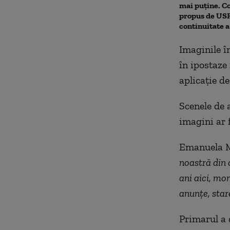
mai puține. 
propus de USR.
continuitate 
Imaginile î
în ipostaze 
aplicație d
Scenele de a
imagini ar 
Emanuela M
noastră din 
ani aici, mo
anunțe, star
Primarul a 