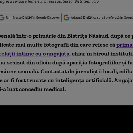
agresa sexual o femeie în biroul său. Sursa: Bistriteanul.ro
Urmărește
Digi24
în Google Discover
Adaugă
Digi24
ca sursă preferată în Googl
enală într-o primărie din Bistrița Năsăud, după ce 
licate mai multe fotografii din care reiese că
primar
relații intime cu o angajată
, chiar în biroul instituți
-au sesizat din oficiu după apariția fotografiilor și f
siune sexuală. Contactat de jurnaliștii locali, edilu
e ar fi fost trucate cu inteligența artificială. Angaja
i-a luat concediu medical.