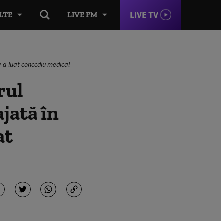
LIVE TV
LTE
LIVE FM
i-a luat concediu medical
rul
ajată în
at