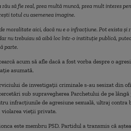
 rău să fie real, prea multă muncă, prea mult interes pe
rești totul cu asemenea imagine.
de moralitate aici, dacă nu e o infracțiune. Pot exista și r
dar nu trebuiau să aibă loc într-o instituție publică, pute
tă parte.
încearcă acum să afle dacă a fost vorba despre o agres
lație asumată.
erviciului de investigații criminale s-au sesizat din ofi
cercetări sub supravegherea Parchetului de pe lângă 
ntru infracțiunile de agresiune sexuală, ultraj contra 
violarea vieții private.
onca este membru PSD. Partidul a transmis că aște