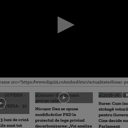
me
Surse: Cum în
Nicușor Dan se opune
strângă voturi
modificărilor PSD la
pentru Guvern
3 luni de criză
proiectul de lege privind
Cine decide ma
iile sunt tot
decarbonizarea: „Voi analiza
Parlament