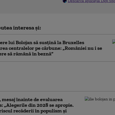
Descarcă aplicația Digi Sp
utea interesa și:
cere lui Bolojan să susțină la Bruxelles
rea centralelor pe cărbune: „României nu i se
ere să rămână în beznă”
eacție a PSD după ce
 a acuzat modificări cu
olitică la Legea ANI
, mesaj înainte de evaluarea
: „Alegerile din 2028 se apropie.
riscul recăderii în populism și