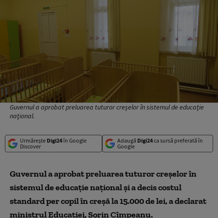
Guvernul a aprobat preluarea tuturor creşelor în sistemul de educaţie
naţional.
Urmărește
Digi24
în Google
Adaugă
Digi24
ca sursă preferată în
Discover
Google
Guvernul a aprobat preluarea tuturor creşelor în
sistemul de educaţie naţional şi a decis costul
standard per copil în creşă la 15.000 de lei, a declarat
ministrul Educaţiei, Sorin Cîmpeanu.