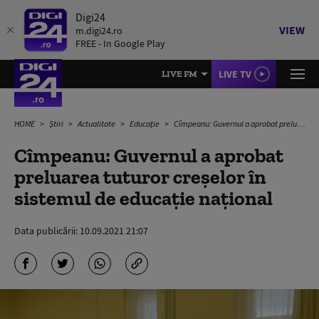
Digi24
VIEW
m.digi24.ro
FREE - In Google Play
LIVE TV
LIVE FM
HOME
Știri
Actualitate
Educație
Cîmpeanu: Guvernul a aprobat preluarea tuturor creşelor în sistemul de educaţie naţional
Cîmpeanu: Guvernul a aprobat
preluarea tuturor creşelor în
sistemul de educaţie naţional
Data publicării:
10.09.2021 21:07