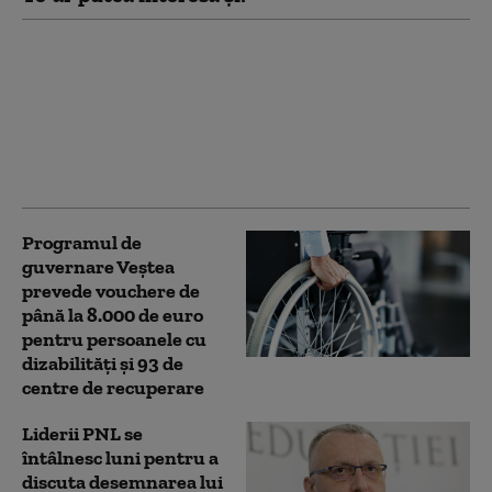
Patru mari orașe au
început deja să aplice
măsuri pentru
limitarea consumului
de curent electric. Ce
va face Capitala
Programul de
guvernare Veștea
prevede vouchere de
până la 8.000 de euro
pentru persoanele cu
dizabilități și 93 de
centre de recuperare
Liderii PNL se
întâlnesc luni pentru a
discuta desemnarea lui