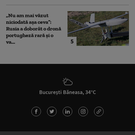
„Nu am mai văzut
niciodată așa ceva”:
Rusia a doborât o dronă
portugheză rară și o
5
va...
București Băneasa, 34°C