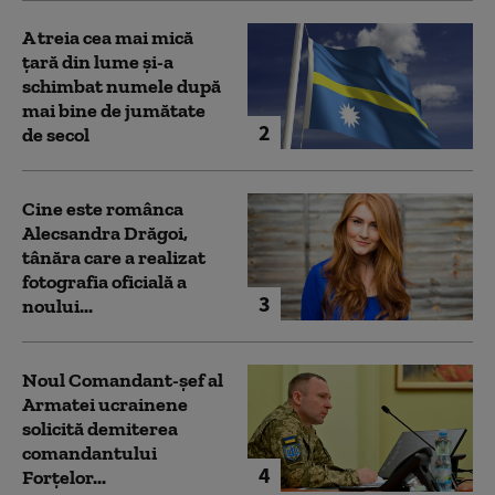
A treia cea mai mică
țară din lume și-a
schimbat numele după
mai bine de jumătate
2
de secol
Cine este românca
Alecsandra Drăgoi,
tânăra care a realizat
fotografia oficială a
3
noului...
Noul Comandant-șef al
Armatei ucrainene
solicită demiterea
comandantului
4
Forțelor...