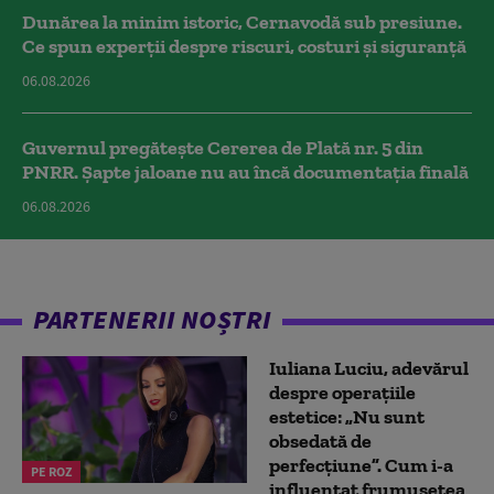
Dunărea la minim istoric, Cernavodă sub presiune.
Ce spun experții despre riscuri, costuri și siguranță
06.08.2026
Guvernul pregătește Cererea de Plată nr. 5 din
PNRR. Șapte jaloane nu au încă documentația finală
06.08.2026
PARTENERII NOȘTRI
Iuliana Luciu, adevărul
despre operațiile
estetice: „Nu sunt
obsedată de
perfecțiune”. Cum i-a
PE ROZ
influențat frumusețea