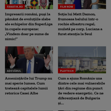
FANATIK.RO
FILM NOW
Impresarii români, puși la
Soția lui Matt Damon,
pământ de evoluțiile slabe
frumoasa balului într-o
ale echipelor din SuperLiga
rochie albastru regal,
în cupele europene:
mulată pe corp. Luciana a
„Vindem doar pe sume de
furat atenția la Seul
nimic!”
ADEVĂRUL
PLAYTECH
Amenințările lui Trump nu
Cum a ajuns România una
mai sperie lumea. Cum
dintre cele mai vulnerabile
tratează capitalele lumii
țări din regiune din punct
retorica Casei Albe
de vedere energetic. Ce ne
diferențiază de Bulgaria
și...