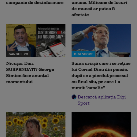
campanie de dezinformare
umane. Milioane de locuri
de muncă ar putea fi
afectate
GANDUL.RO
DIGI SPORT
Nicușor Dan,
Suma uriașă care i se reține
SUSPENDAT!? George
lui Cornel Dinu din pensie,
Simion face anunțul
după ce a pierdut procesul
momentului
cu finul său, pe care l-a
numit "canalie"
Descarcă aplicația Digi
Sport