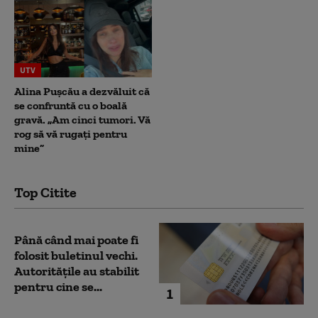
UTV
Alina Pușcău a dezvăluit că
se confruntă cu o boală
gravă. „Am cinci tumori. Vă
rog să vă rugați pentru
mine”
Top Citite
Până când mai poate fi
folosit buletinul vechi.
Autoritățile au stabilit
pentru cine se...
1