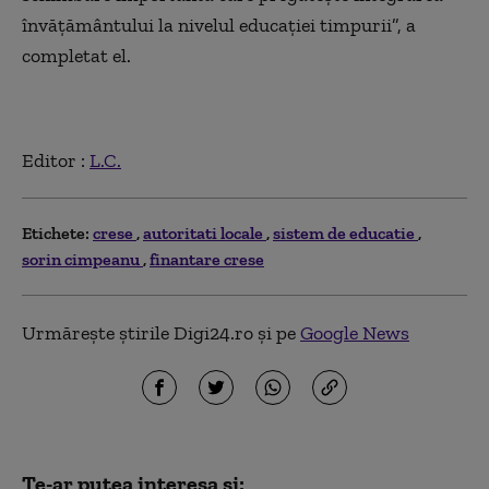
învăţământului la nivelul educaţiei timpurii”, a
completat el.
Editor :
L.C.
Etichete:
crese
autoritati locale
sistem de educatie
sorin cimpeanu
finantare crese
Urmărește știrile Digi24.ro și pe
Google News
Te-ar putea interesa și: