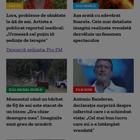
PRO FM
DIGI WORLD
Lora, probleme de sănătate
Așa arată cu adevărat
la 44 de ani. Artista a
Soarele. Cele mai detaliate
publicat raportul medical:
imagini realizate vreodată
„Urmează cel puțin 10
dezvăluie un fenomen
ședințe de terapie”
spectaculos
Descarcă aplicația Pro FM
DIGI ANIMAL WORLD
FILM NOW
Momentul când un bărbat
Antonio Banderas,
de 65 de ani este atacat de
declarație surpriză despre
un bizon: „Era chiar
infarctul care i-a schimbat
deasupra mea”. Imaginile
viața: „Cel mai bun lucru
sunt greu de urmărit
care mi s-a întâmplat
vreodată”