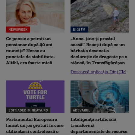
NEWSWEEK
DIGI FM
Ce pensie a primit un
„Anna, ţine-ţi prostul
pensionar după 40 ani
acasă!" Reacţii după ce un
munciți? Noroc cu
bărbat a desenat o
punctele de stabilitate.
declaraţie de dragoste pe o
Altfel, era foarte mică
stâncă, în Transfăgărăşan
Descarcă aplicația Digi FM
EDITIADEDIMINEATA.RO
ADEVARUL
Parlamentul European a
Inteligența artificială
lansat un joc gratuit în care
transformă
utilizatorii controlează o
departamentele de resurse