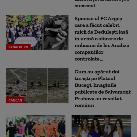
succesul
Sponsorul FC Argeș
care a făcut celebri
micii de Dedulești lasă
în urmă o afacere de
milioane de lei. Analiza
FANATIK.RO
companiilor
controlate...
Cum au apărut doi
turiști pe Platoul
Bucegi. Imaginile
publicate de Salvamont
Prahova au revoltat
CANCAN
românii