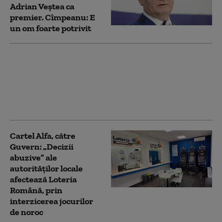
Adrian Veștea ca
premier. Cîmpeanu: E
un om foarte potrivit
Cseke Attila: Într-o
săptămână vom atinge
jalonul PNRR de 4.500
de locuri noi în creşe
Cartel Alfa, către
Guvern: „Decizii
abuzive” ale
autorităţilor locale
afectează Loteria
Română, prin
interzicerea jocurilor
de noroc