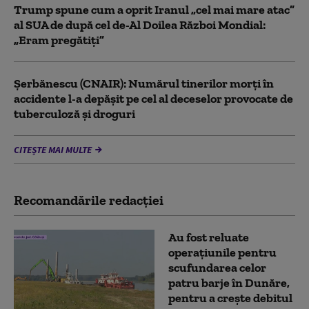
Trump spune cum a oprit Iranul „cel mai mare atac”
al SUA de după cel de-Al Doilea Război Mondial:
„Eram pregătiți”
Şerbănescu (CNAIR): Numărul tinerilor morţi în
accidente l-a depăşit pe cel al deceselor provocate de
tuberculoză şi droguri
CITEȘTE MAI MULTE
Recomandările redacţiei
Au fost reluate
operațiunile pentru
scufundarea celor
patru barje în Dunăre,
pentru a crește debitul