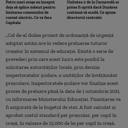
Patru mari orașe au început
Unitatea 2 de la Cernavodă ar
deja să aplice măsuri pentru
putea fi oprită dacă Dunărea
limitarea consumului de
continuă să scadă. Ce spune
curent electric. Ce va face
directorul centralei
Capitala
„
Cel de-al doilea proiect de ordonanţă de urgenţă
adoptat astăzi are în vedere preluarea tuturor
creşelor în sistemul de educaţie. Există o serie de
prevederi prin care acest lucru este posibil la
solicitarea autorităţilor locale, prin decizia
inspectoratelor şcolare, a unităţilor de învăţământ
preşcolare. Inspectoratele şcolare vor finaliza acest
proces de preluare până la data de 1 octombrie 2021,
cu informarea Ministerului Educaţiei. Finanţarea va
fi asigurată de la bugetul de stat. A fost calculat şi
aprobat costul standard per preşcolar, per copil în
creşă, în valoare de 15.000 de lei per copil în creşă.