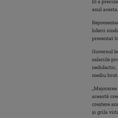
El a preciza
anul acesta
Reprezentan
liderii sin
prezentat î
Guvernul le
salariile pr
nedidactic,
mediu brut
„
Majorarea 
această creș
creștere an
și grila vii