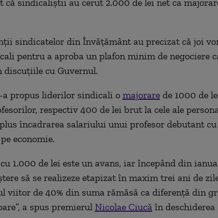
t că sindicaliștii au cerut 2.000 de lei net ca majorar
.
ții sindicatelor din Învățământ au precizat că joi v
dicali pentru a aproba un plafon minim de negociere ca
n discuțiile cu Guvernul.
-a propus liderilor sindicali o
majorare
de 1000 de lei
ofesorilor, respectiv 400 de lei brut la cele ale person
 plus încadrarea salariului unui profesor debutant cu 
 pe economie.
cu 1.000 de lei este un avans, iar începând din ianu
tere să se realizeze etapizat în maxim trei ani de zile
ul viitor de 40% din suma rămăsă ca diferență din gr
toare”, a spus premierul
Nicolae Ciucă
în deschiderea 