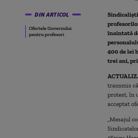
DIN ARTICOL
Sindicalișt
profesorilo
Ofertele Guvernului
înaintată d
pentru profesori
personalulu
400 de lei 
trei ani, pr
ACTUALIZA
transmis că
protest, în 
acceptat of
„Mesajul co
Sindicatelo
«Spiru Haret