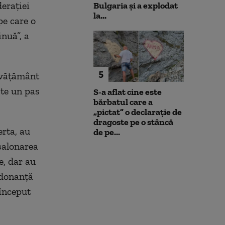
eraţiei
Bulgaria şi a explodat
la...
pe care o
nuă”, a
5
Învăţământ
ste un pas
S-a aflat cine este
bărbatul care a
„pictat” o declarație de
dragoste pe o stâncă
erta, au
de pe...
şalonarea
e, dar au
rdonanţă
început