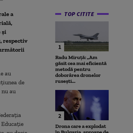
TOP CITITE
rale a
ială,
 și
, respectiv
1
 următorii
Radu Miruță: „Am
găsit cea mai eficientă
metodă pentru
ie au
doborârea dronelor
rusești...
cțiunea de
e nu au
Federația
2
n Educație
Drona care a explodat
în Bulgaria, aproape de
te, au decis