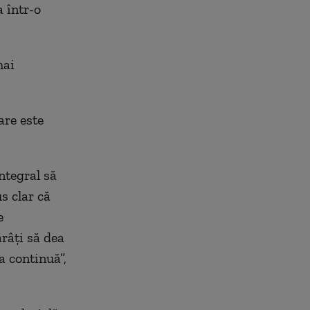
a într-o
mai
zare este
ntegral să
s clar că
e
râţi să dea
a continuă”,