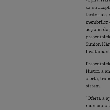
să nu acept
teritoriale,
membrilor d
acțiunii de
președintel
Simion Hănc
Învățământ
Preşedintel
Nistor, a a
ofertă, tran
sistem.
”Oferta a aj
municipiulu