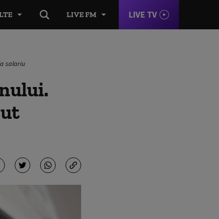
LIVE TV
LTE
LIVE FM
la salariu
nului.
rut