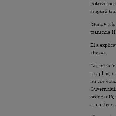
Potrivit ace
singură tra
”Sunt 5 zil
transmis H
El a explica
altceva.
”Va intra î
se aplice, 
nu vor vouch
Guvernului,
ordonanţă, 
a mai trans