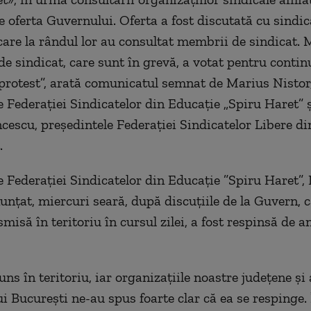
e oferta Guvernului. Oferta a fost discutată cu sindic
 care la rândul lor au consultat membrii de sindicat. 
e sindicat, care sunt în grevă, a votat pentru contin
 protest”, arată comunicatul semnat de Marius Nistor
e Federației Sindicatelor din Educație „Spiru Haret” ș
escu, președintele Federației Sindicatelor Libere di
.
e Federaţiei Sindicatelor din Educaţie ”Spiru Haret”,
nunţat, miercuri seară, după discuţiile de la Guvern, 
smisă în teritoriu în cursul zilei, a fost respinsă de a
uns în teritoriu, iar organizaţiile noastre judeţene şi 
i Bucureşti ne-au spus foarte clar că ea se respinge. 