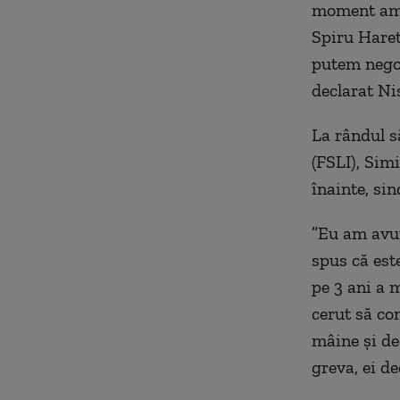
moment am c
Spiru Haret
putem negoc
declarat Nis
La rândul s
(FSLI), Sim
înainte, sin
”Eu am avut 
spus că est
pe 3 ani a m
cerut să co
mâine şi de
greva, ei d