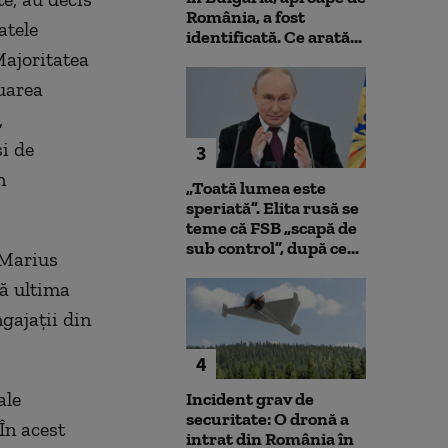
România, a fost
atele
identificată. Ce arată...
Majoritatea
uarea
,
i de
3
n
„Toată lumea este
speriată”. Elita rusă se
teme că FSB „scapă de
sub control”, după ce...
 Marius
că ultima
ngajaţii din
4
ale
Incident grav de
securitate: O dronă a
În acest
intrat din România în