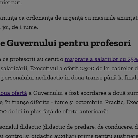
iercuri.
anunța că ordonanța de urgență cu măsurile anunța
 joi, de 1 iunie.
le Guvernului
pentru profesori
ă ce profesorii au cerut o
majorare a salariilor cu 25%
salarizării, Executivul a oferit 2.500 de lei cadrelor d
 personalului nedidactic în două tranșe până la finalu
doua ofertă
a Guvernului a fost acordarea a două sum
re, în tranșe diferite - iunie și octombrie. Practic, Exe
0 de lei în plus față de oferta anterioară:
sonalul didactic (didactic de predare, de conducere, 
i control și didactic auxiliar) prime pentru susținere