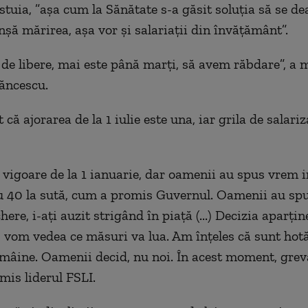
stuia, ”aşa cum la Sănătate s-a găsit soluţia să se de
nşă mărirea, aşa vor şi salariaţii din învăţământ”.
e de libere, mai este până marţi, să avem răbdare”, a 
ăncescu.
t că ajorarea de la 1 iulie este una, iar grila de salari
n vigoare de la 1 ianuarie, dar oamenii au spus vrem i
nu 40 la sută, cum a promis Guvernul. Oamenii au spu
ere, i-aţi auzit strigând în piaţă (...) Decizia aparţin
 vom vedea ce măsuri va lua. Am înţeles că sunt hotă
mâine. Oamenii decid, nu noi. În acest moment, grev
mis liderul FSLI.