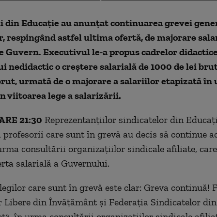
ii din Educație au anunțat continuarea grevei gene
r, respingând astfel ultima ofertă, de majorare salar
e Guvern. Executivul le-a propus cadrelor didactice
i nedidactic o creștere salarială de 1000 de lei brut
brut, urmată de o majorare a salariilor etapizată în
in viitoarea lege a salarizării.
RE 21:30
Reprezentanțiilor sindicatelor din Educaț
 profesorii care sunt în grevă au decis să continue a
urma consultării organizațiilor sindicale afiliate, car
erta salarială a Guvernului.
legilor care sunt în grevă este clar: Greva continuă! 
r Libere din Învățământ și Federația Sindicatelor di
», în urma consultării organizațiilor sindicale afilia