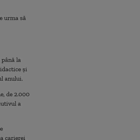
te urma să
până la
idactice și
l anului.
e, de 2.000
cutivul a
de
a carierei