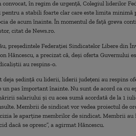
onvocat, în regim de urgenţă, Colegiul liderilor Fed
 pentru a stabili foarte clar care este limita minimă 
ia de acum înainte. În momentul de faţă greva conti
tor, citat de News.ro.
ău, preşedintele Federaţiei Sindicatelor Libere din 
ion Hăncescu, a precizat că, deşi oferta Guvernului e
dicaliştii au respins-o.
deja şedinţă cu liderii, liderii judeţeni au respins of
e un pas împortant înainte. Nu sunt de acord ca cu e
ăririi salariului şi cu acea sumă acordată de la 1 iuli
nsulte. Membrii de sindicat vor vedea proiectul de o
cizia le aparţine membrilor de sindicat. Membrii au 
ecid dacă se opresc”, a agirmat Hăncescu.