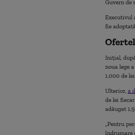
Guvern de m
Executivul 
fie adoptată
Oferte
Inițial, dup
noua lege a 
1.000 de lei
Ulterior,
a 
de lei fieca
adăugat 1.50
„Pentru per
îndrumare ș