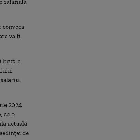
e salarială
or convoca
re va fi
 brut la
alului
salariul
arie 2024
, cu o
ila actuală
ședinței de