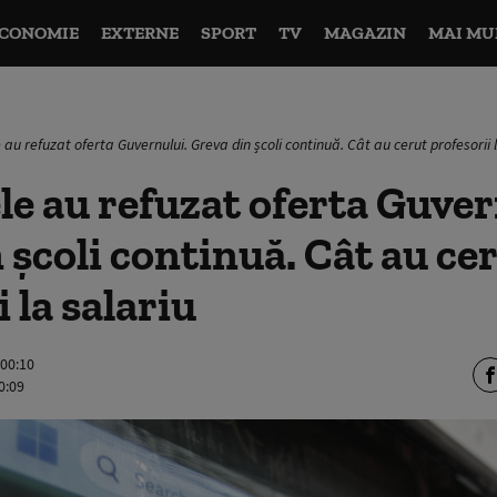
CONOMIE
EXTERNE
SPORT
TV
MAGAZIN
MAI MU
 au refuzat oferta Guvernului. Greva din școli continuă. Cât au cerut profesorii 
le au refuzat oferta Guver
 școli continuă. Cât au ce
 la salariu
 00:10
0:09