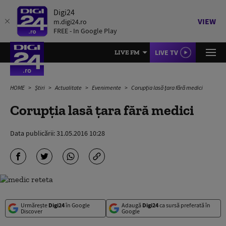
Digi24
VIEW
m.digi24.ro
FREE - In Google Play
LIVE TV
LIVE FM
HOME
Știri
Actualitate
Evenimente
Corupția lasă țara fără medici
Corupția lasă țara fără medici
Data publicării:
31.05.2016 10:28
Urmărește
Digi24
în Google
Adaugă
Digi24
ca sursă preferată în
Discover
Google