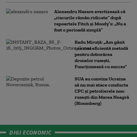
Alexandru Nazare avertizează că
„riscurile rămân ridicate” după
rapoartele Fitch și Moody’s: „Nu a
fost o perioadă simplă”
Radu Miruță: „Am găsit
cea mai eficientă metodă
pentru doborârea
dronelor rusești.
Funcționează cu succes”
SUA au convins Ucraina
să nu mai atace conducta
CPC şi petrolierele non-
ruseşti din Marea Neagră
(Bloomberg)
DIGI ECONOMIC