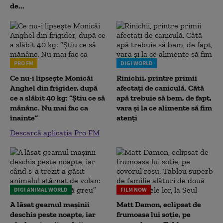
de...
PRO FM
DIGI WORLD
Ce nu-i lipsește Monicăi
Rinichii, printre primii
Anghel din frigider, după
afectați de caniculă. Câtă
ce a slăbit 40 kg: “Știu ce să
apă trebuie să bem, de fapt,
mănânc. Nu mai fac ca
vara și la ce alimente să fim
înainte”
atenți
Descarcă aplicația Pro FM
DIGI ANIMAL WORLD
FILM NOW
A lăsat geamul mașinii
Matt Damon, eclipsat de
deschis peste noapte, iar
frumoasa lui soție, pe