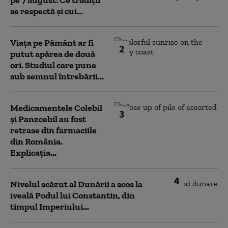
se respectă și cui...
Viața pe Pământ ar fi
2
putut apărea de două
ori. Studiul care pune
sub semnul întrebării...
Medicamentele Colebil
3
și Panzcebil au fost
retrase din farmaciile
din România.
Explicația...
4
Nivelul scăzut al Dunării a scos la
iveală Podul lui Constantin, din
timpul Imperiului...