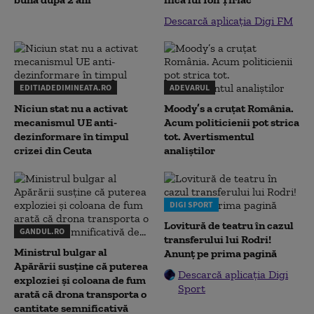
Descarcă aplicația Digi FM
EDITIADEDIMINEATA.RO
ADEVARUL
Niciun stat nu a activat
Moody’s a cruțat România.
mecanismul UE anti-
Acum politicienii pot strica
dezinformare în timpul
tot. Avertismentul
crizei din Ceuta
analiștilor
DIGI SPORT
Lovitură de teatru în cazul
GANDUL.RO
transferului lui Rodri!
Ministrul bulgar al
Anunț pe prima pagină
Apărării susține că puterea
Descarcă aplicația Digi
exploziei și coloana de fum
Sport
arată că drona transporta o
cantitate semnificativă