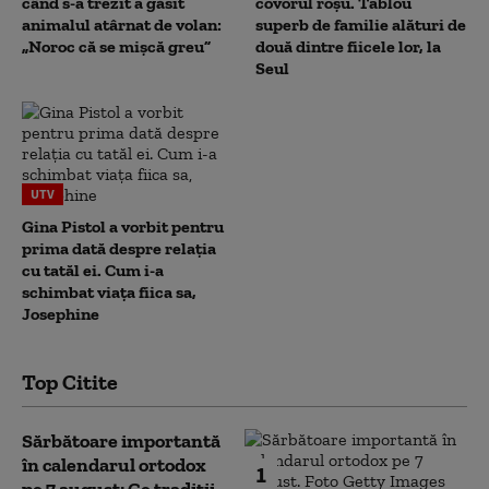
când s-a trezit a găsit
covorul roșu. Tablou
animalul atârnat de volan:
superb de familie alături de
„Noroc că se mișcă greu”
două dintre fiicele lor, la
Seul
UTV
Gina Pistol a vorbit pentru
prima dată despre relația
cu tatăl ei. Cum i-a
schimbat viața fiica sa,
Josephine
Top Citite
Sărbătoare importantă
în calendarul ortodox
1
pe 7 august: Ce tradiții