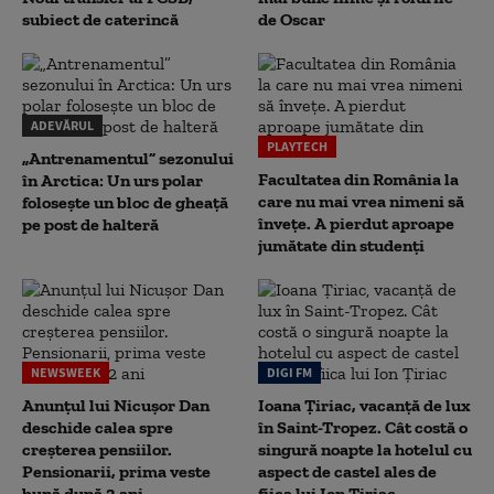
subiect de caterincă
de Oscar
ADEVĂRUL
PLAYTECH
„Antrenamentul” sezonului
Facultatea din România la
în Arctica: Un urs polar
care nu mai vrea nimeni să
folosește un bloc de gheață
înveţe. A pierdut aproape
pe post de halteră
jumătate din studenţi
NEWSWEEK
DIGI FM
Anunțul lui Nicușor Dan
Ioana Țiriac, vacanță de lux
deschide calea spre
în Saint-Tropez. Cât costă o
creșterea pensiilor.
singură noapte la hotelul cu
Pensionarii, prima veste
aspect de castel ales de
bună după 2 ani
fiica lui Ion Țiriac