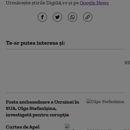
Urmărește știrile Digi24.ro și pe
Google News
Te-ar putea interesa și:
Sindicatele din
sănătate au trimis
Guvernului un nou
model de salarizare. Ce
prevede documentul
Fosta ambasadoare a Ucrainei în
SUA, Olga Stefanîşina,
investigată pentru corupţie
Curtea de Apel