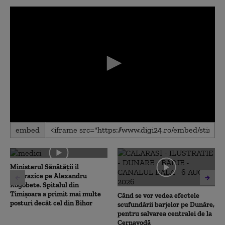
0
embed
seconds
of
0
seconds
Ministerul Sănătății îl
contrazice pe Alexandru
Rogobete. Spitalul din
Timișoara a primit mai multe
Când se vor vedea efectele
posturi decât cel din Bihor
scufundării barjelor pe Dunăre,
pentru salvarea centralei de la
Cernavodă