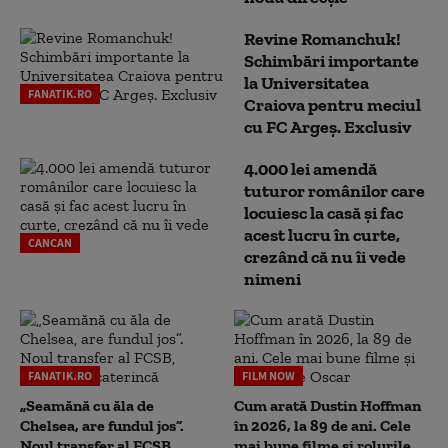
Revine Romanchuk!
Schimbări importante
la Universitatea
FANATIK.RO
Craiova pentru meciul
cu FC Argeş. Exclusiv
4.000 lei amendă
tuturor românilor care
locuiesc la casă și fac
acest lucru în curte,
CANCAN
crezând că nu îi vede
nimeni
FANATIK.RO
FILM NOW
„Seamănă cu ăla de
Cum arată Dustin Hoffman
Chelsea, are fundul jos”.
în 2026, la 89 de ani. Cele
Noul transfer al FCSB,
mai bune filme și rolurile