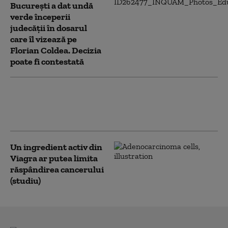
București a dat undă
verde începerii
judecății în dosarul
care îl vizează pe
Florian Coldea. Decizia
poate fi contestată
Foștii bolnavi de cancer, discriminați la
credite, asigurări și adopții. Politicienii
germani cer schimbarea legisției
Un ingredient activ din
Viagra ar putea limita
răspândirea cancerului
(studiu)