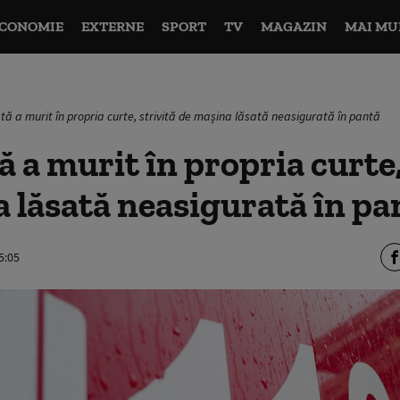
CONOMIE
EXTERNE
SPORT
TV
MAGAZIN
MAI MU
stă a murit în propria curte, strivită de mașina lăsată neasigurată în pantă
ă a murit în propria curte,
 lăsată neasigurată în pa
5:05