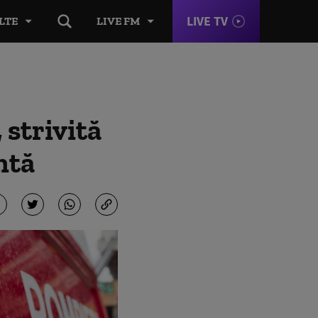
LIVE TV
LTE
LIVE FM
 strivită
ntă