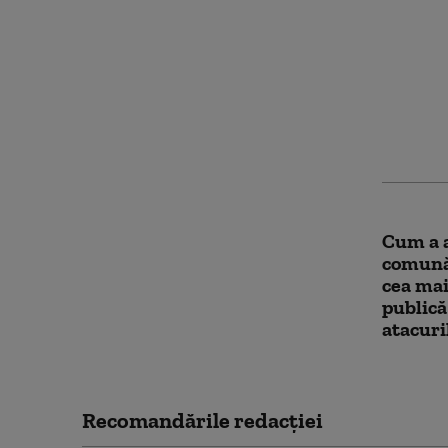
Primar
Alba a 
Cum a a
comună 
cea mai
publică
atacuri
Recomandările redacţiei