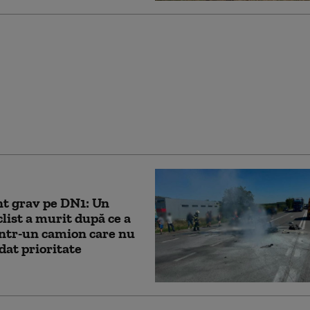
eri, între care un minor,
t 14 tablete dintr-o
din Cluj, după ce au
tat sistemul de
eghere
t grav pe DN1: Un
list a murit după ce a
într-un camion care nu
rdat prioritate