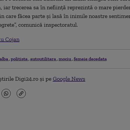
, iar trecerea sa în neființă reprezintă o mare pierde
din care făcea parte și lasă în inimile noastre sentim
regrete”, comunică inspectoratul.
iu Cojan
alba
politista
autoutilitara
mociu
femeie decedata
tirile Digi24.ro și pe
Google News