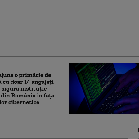
ul unei comune din
fost găsit spânzurat
juns o primărie de
cu doar 14 angajați
 sigură instituție
 din România în fața
lor cibernetice