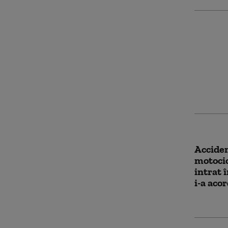
Doi tin
au fura
şcoală 
deconec
suprav
Acciden
motocic
intrat 
i-a aco