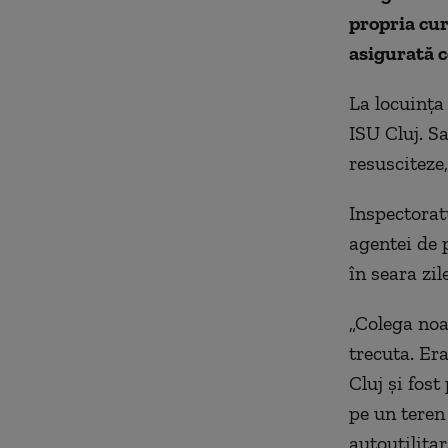
propria cur
asigurată c
La locuința
ISU Cluj. S
resusciteze
Inspectorat
agentei de 
în seara zil
„Colega noa
trecuta. Era
Cluj și fost
pe un teren
autoutilita