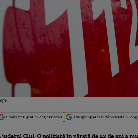
nție.
Urmărește
Digi24
în Google Discover
Adaugă
Digi24
ca sursă preferată în Googl
 județul Cluj. O polițistă în vârstă de 42 de ani a mu