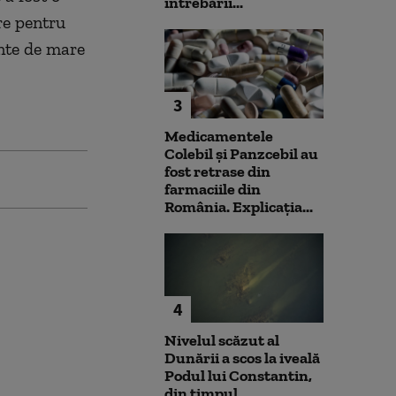
întrebării...
re pentru
ente de mare
3
Medicamentele
Colebil și Panzcebil au
fost retrase din
farmaciile din
România. Explicația...
4
Nivelul scăzut al
Dunării a scos la iveală
Podul lui Constantin,
din timpul