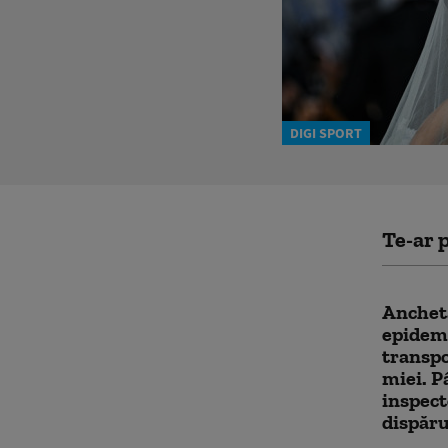
DIGI SPORT
Te-ar p
Anchet
epidemi
transpo
miei. P
inspecto
dispăr