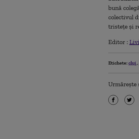
bună colegă
colectivul 
tristețe și 
Editor :
Liv
Etichete:
cluj
Urmărește ș