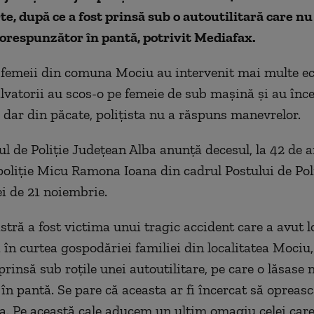
te, după ce a fost prinsă sub o autoutilitară care nu 
orespunzător în pantă, potrivit Mediafax.
 femeii din comuna Mociu au intervenit mai multe ec
alvatorii au scos-o pe femeie de sub mașină și au înce
, dar din păcate, polițista nu a răspuns manevrelor.
ul de Poliție Județean Alba anunță decesul, la 42 de a
poliție Micu Ramona Ioana din cadrul Postului de Pol
ei de 21 noiembrie.
stră a fost victima unui tragic accident care a avut l
 în curtea gospodăriei familiei din localitatea Mociu,
 prinsă sub roțile unei autoutilitare, pe care o lăsase
 în pantă. Se pare că aceasta ar fi încercat să opreas
ra. Pe această cale aducem un ultim omagiu celei care