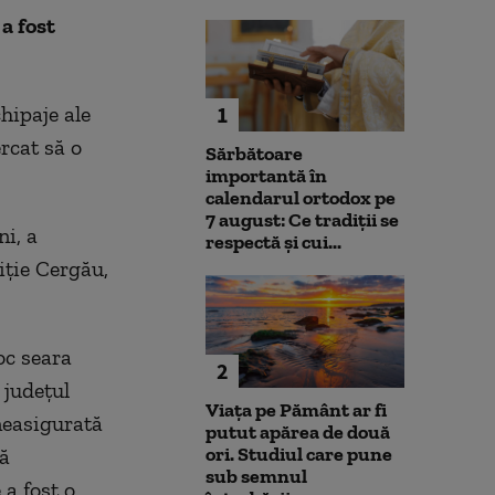
a fost
hipaje ale
1
rcat să o
Sărbătoare
importantă în
calendarul ortodox pe
7 august: Ce tradiții se
ni, a
respectă și cui...
iție Cergău,
oc seara
2
 județul
Viața pe Pământ ar fi
 neasigurată
putut apărea de două
ori. Studiul care pune
că
sub semnul
 a fost o