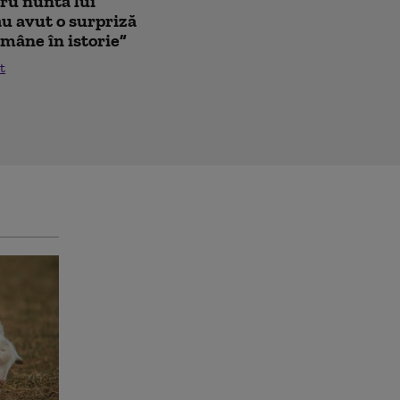
tru nunta lui
au avut o surpriză
mâne în istorie”
t