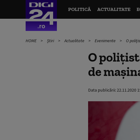
POLITICĂ
ACTUALITATE
E
HOME
Știri
Actualitate
Evenimente
O poliți
O polițist
de mașina
Data publicării:
22.11.2020 1