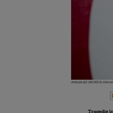
Ambulanță SMURD la interve
Tragedie în