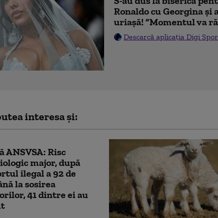
S-au dus la biserică pen
Ronaldo cu Georgina și 
uriașă! ”Momentul va ră
Descarcă aplicația Digi Spor
utea interesa și:
ă ANSVSA: Risc
ologic major, după
rtul ilegal a 92 de
ână la sosirea
rilor, 41 dintre ei au
ut