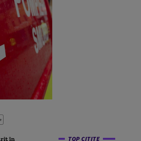
e
TOP CITITE
rit în