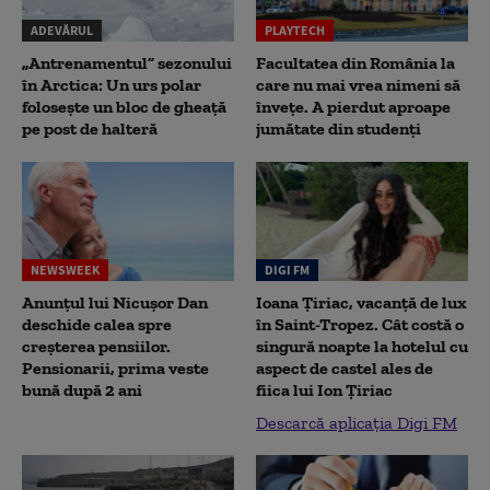
ADEVĂRUL
PLAYTECH
„Antrenamentul” sezonului
Facultatea din România la
în Arctica: Un urs polar
care nu mai vrea nimeni să
folosește un bloc de gheață
înveţe. A pierdut aproape
pe post de halteră
jumătate din studenţi
NEWSWEEK
DIGI FM
Anunțul lui Nicușor Dan
Ioana Țiriac, vacanță de lux
deschide calea spre
în Saint-Tropez. Cât costă o
creșterea pensiilor.
singură noapte la hotelul cu
Pensionarii, prima veste
aspect de castel ales de
bună după 2 ani
fiica lui Ion Țiriac
Descarcă aplicația Digi FM