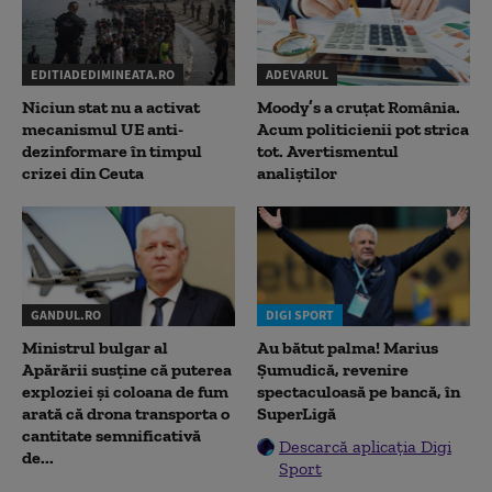
EDITIADEDIMINEATA.RO
ADEVARUL
Niciun stat nu a activat
Moody’s a cruțat România.
mecanismul UE anti-
Acum politicienii pot strica
dezinformare în timpul
tot. Avertismentul
crizei din Ceuta
analiștilor
GANDUL.RO
DIGI SPORT
Ministrul bulgar al
Au bătut palma! Marius
Apărării susține că puterea
Șumudică, revenire
exploziei și coloana de fum
spectaculoasă pe bancă, în
arată că drona transporta o
SuperLigă
cantitate semnificativă
Descarcă aplicația Digi
de...
Sport