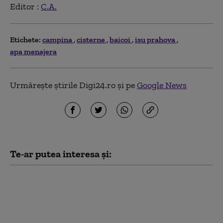
Editor :
C.A.
Etichete:
campina
cisterne
baicoi
isu prahova
apa menajera
Urmărește știrile Digi24.ro și pe
Google News
Te-ar putea interesa și:
Bulgaria dă asigurări
că SUA au acoperit
toate costurile cu
combustibilul pentru