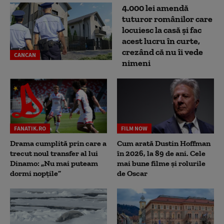
4.000 lei amendă
tuturor românilor care
locuiesc la casă și fac
acest lucru în curte,
crezând că nu îi vede
CANCAN
nimeni
FANATIK.RO
FILM NOW
Drama cumplită prin care a
Cum arată Dustin Hoffman
trecut noul transfer al lui
în 2026, la 89 de ani. Cele
Dinamo: „Nu mai puteam
mai bune filme și rolurile
dormi nopțile”
de Oscar