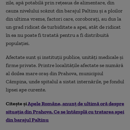
zile, apă potabilă prin reţeaua de alimentare, din
cauza nivelului scăzut din barajul Paltinu şi a ploilor
din ultima vreme, factori care, coroboraţi, au dus la
un grad ridicat de turbiditate a apei, atât de ridicat
în ea nu poate fi tratată pentru a fi distribuită
populaţiei.
Afectate sunt şi instituţii publice, unităţi medicale şi
firme private. Printre localităţile afectate se numără
al doilea mare oraş din Prahova, municipiul
Câmpina, unde spitalul a sistat internările, pe fondul
lipsei ape curente.
Citește și
Apele Române, anunț de ultimă oră despre
situația din Prahova. Ce se întâmplă cu tratarea apei
din barajul Paltinu