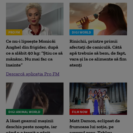
PRO FM
DIGI WORLD
Ce nu-i lipsește Monicăi
Rinichii, printre primii
Anghel din frigider, după
afectați de caniculă. Câtă
ce a slăbit 40 kg: “Știu ce să
apă trebuie să bem, de fapt,
mănânc. Nu mai fac ca
vara și la ce alimente să fim
înainte”
atenți
Descarcă aplicația Pro FM
DIGI ANIMAL WORLD
FILM NOW
A lăsat geamul mașinii
Matt Damon, eclipsat de
deschis peste noapte, iar
frumoasa lui soție, pe
când s-a trezit a găsit
covorul roșu. Tablou