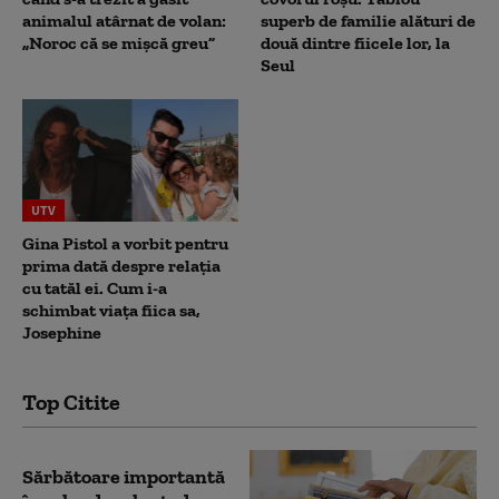
animalul atârnat de volan:
superb de familie alături de
„Noroc că se mișcă greu”
două dintre fiicele lor, la
Seul
UTV
Gina Pistol a vorbit pentru
prima dată despre relația
cu tatăl ei. Cum i-a
schimbat viața fiica sa,
Josephine
Top Citite
Sărbătoare importantă