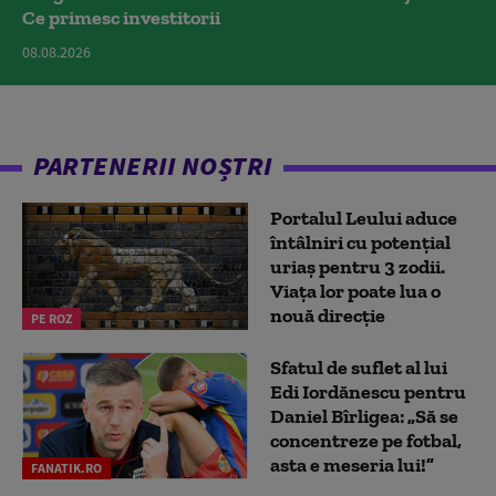
Ce primesc investitorii
08.08.2026
PARTENERII NOȘTRI
Portalul Leului aduce
întâlniri cu potențial
uriaș pentru 3 zodii.
Viața lor poate lua o
nouă direcție
PE ROZ
Sfatul de suflet al lui
Edi Iordănescu pentru
Daniel Bîrligea: „Să se
concentreze pe fotbal,
asta e meseria lui!”
FANATIK.RO