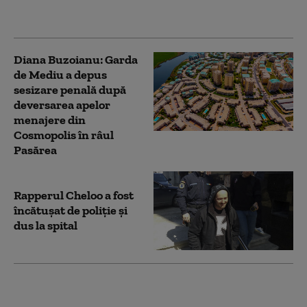
aeronavele americane
staționate la Sofia
Diana Buzoianu: Garda
de Mediu a depus
sesizare penală după
deversarea apelor
menajere din
Cosmopolis în râul
Pasărea
Rapperul Cheloo a fost
încătușat de poliție și
dus la spital
Rusia deghizează
camioanele cu