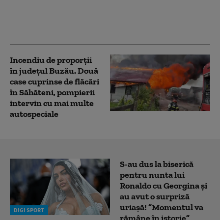
combustibil în cisterne
de lapte pentru a putea
aproviziona în Crimeea
Incendiu de proporții
în județul Buzău. Două
case cuprinse de flăcări
în Săhăteni, pompierii
intervin cu mai multe
autospeciale
S-au dus la biserică
pentru nunta lui
Ronaldo cu Georgina și
au avut o surpriză
uriașă! ”Momentul va
DIGI SPORT
rămâne în istorie”