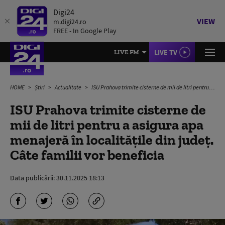
Digi24
VIEW
m.digi24.ro
FREE - In Google Play
LIVE TV
LIVE FM
HOME
Știri
Actualitate
ISU Prahova trimite cisterne de mii de litri pentru a asigura apa menajeră în localitățile din județ. Câte familii vor beneficia
ISU Prahova trimite cisterne de
mii de litri pentru a asigura apa
menajeră în localitățile din județ.
Câte familii vor beneficia
Data publicării:
30.11.2025 18:13