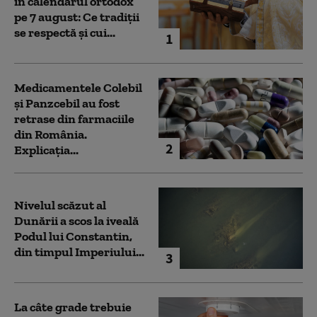
în calendarul ortodox
pe 7 august: Ce tradiții
se respectă și cui...
1
Medicamentele Colebil
și Panzcebil au fost
retrase din farmaciile
din România.
2
Explicația...
Nivelul scăzut al
Dunării a scos la iveală
Podul lui Constantin,
din timpul Imperiului...
3
La câte grade trebuie