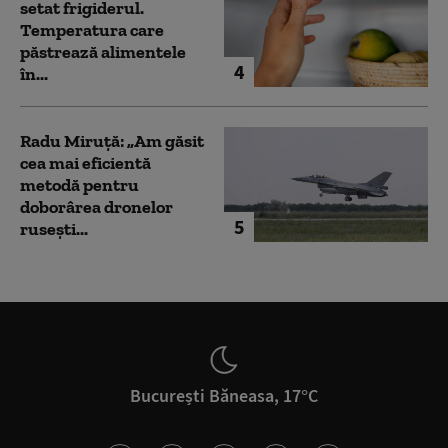
setat frigiderul.
Temperatura care
păstrează alimentele
4
în...
Radu Miruță: „Am găsit
cea mai eficientă
metodă pentru
doborârea dronelor
5
rusești...
București Băneasa, 17°C