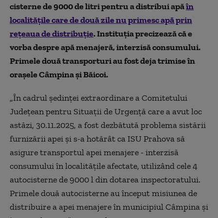
cisterne de 9000 de litri pentru a distribui apă
în
localităţile care de două zile nu primesc apă prin
reţeaua de distribuţie
. Instituţia precizează că e
vorba despre apă menajeră, interzisă consumului.
Primele două transporturi au fost deja trimise în
oraşele Câmpina şi Băicoi.
„În cadrul şedinţei extraordinare a Comitetului
Judeţean pentru Situaţii de Urgenţă care a avut loc
astăzi, 30.11.2025, a fost dezbătută problema sistării
furnizării apei şi s-a hotărât ca ISU Prahova să
asigure transportul apei menajere - interzisă
consumului în localităţile afectate, utilizând cele 4
autocisterne de 9000 l din dotarea inspectoratului.
Primele două autocisterne au început misiunea de
distribuire a apei menajere în municipiul Câmpina şi