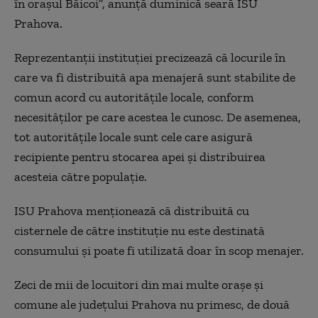
în oraşul Băicoi”, anunţă duminică seară ISU
Prahova.
Reprezentanţii instituţiei precizează că locurile în
care va fi distribuită apa menajeră sunt stabilite de
comun acord cu autorităţile locale, conform
necesităţilor pe care acestea le cunosc. De asemenea,
tot autorităţile locale sunt cele care asigură
recipiente pentru stocarea apei şi distribuirea
acesteia către populaţie.
ISU Prahova menţionează că distribuită cu
cisternele de către instituţie nu este destinată
consumului şi poate fi utilizată doar în scop menajer.
Zeci de mii de locuitori din mai multe oraşe şi
comune ale judeţului Prahova nu primesc, de două