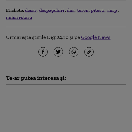
Etichete:
dosar
despagubiri
dna
teren
pitesti
anrp
mihai rotaru
Urmărește știrile Digi24.ro și pe
Google News
Te-ar putea interesa și:
Începe procesul lui
Călin Georgescu,
acuzat de tentativă de
lovitură de stat.
Instanța supremă
menține decizia CAB