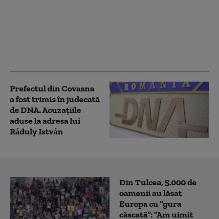
Brașovului, a fost
achitată definitiv în
dosarul
„Catacombelor”.
Argumentul invocat de
instanță
Prefectul din Covasna
a fost trimis în judecată
de DNA. Acuzațiile
aduse la adresa lui
Ráduly István
Din Tulcea, 5.000 de
oamenii au lăsat
Europa cu ”gura
căscată”: ”Am uimit