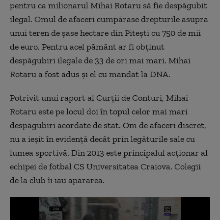
pentru ca milionarul Mihai Rotaru să fie despăgubit
ilegal. Omul de afaceri cumpărase drepturile asupra
unui teren de şase hectare din Piteşti cu 750 de mii
de euro. Pentru acel pământ ar fi obţinut
despăgubiri ilegale de 33 de ori mai mari. Mihai
Rotaru a fost adus şi el cu mandat la DNA.
Potrivit unui raport al Curţii de Conturi, Mihai
Rotaru este pe locul doi în topul celor mai mari
despăgubiri acordate de stat. Om de afaceri discret,
nu a ieşit în evidenţă decât prin legăturile sale cu
lumea sportivă. Din 2013 este principalul acţionar al
echipei de fotbal CS Universitatea Craiova. Colegii
de la club îi iau apărarea.