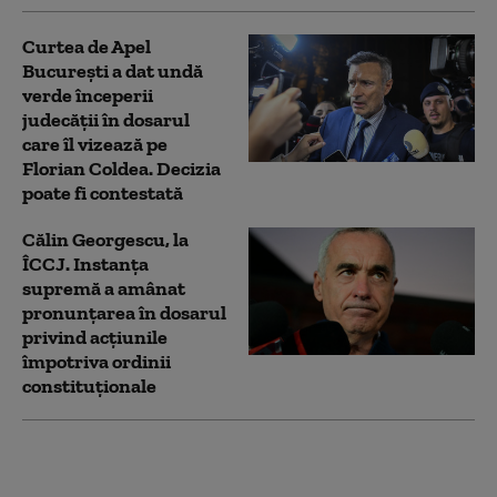
Curtea de Apel
București a dat undă
verde începerii
judecății în dosarul
care îl vizează pe
Florian Coldea. Decizia
poate fi contestată
Călin Georgescu, la
ÎCCJ. Instanța
supremă a amânat
pronunțarea în dosarul
privind acțiunile
împotriva ordinii
constituționale
Flavia Boghiu, fostul
viceprimar USR al