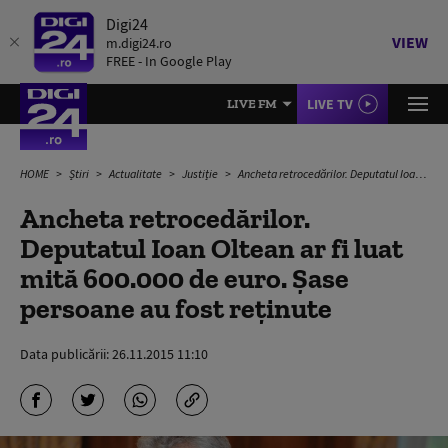
Digi24
VIEW
m.digi24.ro
FREE - In Google Play
LIVE TV
LIVE FM
HOME
Știri
Actualitate
Justiție
Ancheta retrocedărilor. Deputatul Ioan Oltean ar fi luat mită 600.000 de euro. Șase persoane au fost reținute
Ancheta retrocedărilor.
Deputatul Ioan Oltean ar fi luat
mită 600.000 de euro. Șase
persoane au fost reținute
Data publicării:
26.11.2015 11:10