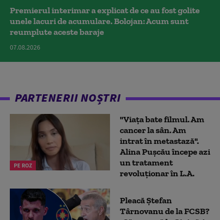
Premierul interimar a explicat de ce au fost golite
unele lacuri de acumulare. Bolojan: Acum sunt
reumplute aceste baraje
07.08.2026
PARTENERII NOȘTRI
"Viața bate filmul. Am
cancer la sân. Am
intrat în metastază".
Alina Pușcău începe azi
un tratament
PE ROZ
revoluționar în L.A.
Pleacă Ștefan
Târnovanu de la FCSB?