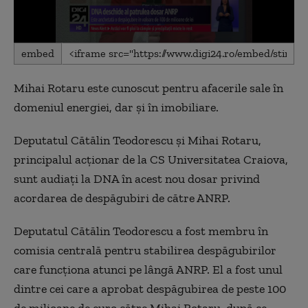
0
embed
seconds
of
1
Mihai Rotaru este cunoscut pentru afacerile sale în
minute,
18
domeniul energiei, dar şi în imobiliare.
seconds
Deputatul Cătălin Teodorescu și Mihai Rotaru,
principalul acționar de la CS Universitatea Craiova,
sunt audiaţi la DNA în acest nou dosar privind
acordarea de despăgubiri de către ANRP.
Deputatul Cătălin Teodorescu a fost membru în
comisia centrală pentru stabilirea despăgubirilor
care funcţiona atunci pe lângă ANRP. El a fost unul
dintre cei care a aprobat despăgubirea de peste 100