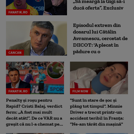
„Să meargă la Gigi să-i
ducă oferta”. Exclusiv
FANATIK.RO
Episodul extrem din
dosarul lui Cătălin
Avramescu, cercetat de
DIICOT: 'A plecat în
pădure cu o
CANCAN
FANATIK.RO
FILM NOW
Penalty și roșu pentru
"Sunt în stare de șoc și
Rapid? Cristi Balaj, verdict
plâng tot timpul". Minnie
ferm: „A fost mai mult
Driver a trecut printr-un
decât atât!”. De ce VAR nu a
accident teribil în Franța:
greșit că nu l-a chemat pe...
"Ne-am târât din mașină"