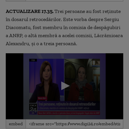
of
2
ACTUALIZARE 17.35.
Trei persoane au fost reținute
minutes,
35
în dosarul retrocedărilor. Este vorba despre Sergiu
seconds
Diacomatu, fost membru în comisia de despăgubiri
a ANRP, o altă membră a acelei comisii, Lăcrămioara
Alexandru, și o a treia persoană.
0
embed
seconds