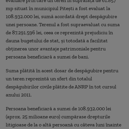
evaluare prin care un teren în suprafață de 61.857
mp situat în municipiul Pitești a fost evaluat la
108.932.000 lei, sumă acordată drept despăgubire
unei persoane. Terenul a fost supraevaluat cu suma
de 87.291.596 lei, ceea ce reprezintă prejudiciu în
dauna bugetului de stat, și totodată a facilitat
obținerea unor avantaje patrimoniale pentru
persoana beneficiară a sumei de bani.
Suma plătită în acest dosar de despăgubire pentru
un teren reprezintă un sfert din totalul
despăgubirilor civile plătite de ANRP în tot cursul
anului 2011.
Persoana beneficiară a sumei de 108.932.000 lei
(aprox. 25 milioane euro) cumpărase drepturile
litigioase de la o altă persoană cu câteva luni înainte