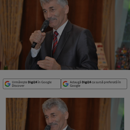
Urmărește
Digi24
în Google
Adaugă
Digi24
ca sursă preferată în
Discover
Google