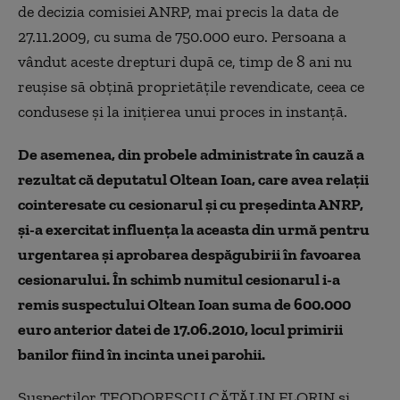
de decizia comisiei ANRP, mai precis la data de
27.11.2009, cu suma de 750.000 euro. Persoana a
vândut aceste drepturi după ce, timp de 8 ani nu
reușise să obțină proprietățile revendicate, ceea ce
condusese și la inițierea unui proces in instanță.
De asemenea, din probele administrate în cauză a
rezultat că deputatul Oltean Ioan, care avea relații
cointeresate cu cesionarul și cu președinta ANRP,
și-a exercitat influența la aceasta din urmă pentru
urgentarea și aprobarea despăgubirii în favoarea
cesionarului. În schimb numitul cesionarul i-a
remis suspectului Oltean Ioan suma de 600.000
euro anterior datei de 17.06.2010, locul primirii
banilor fiind în incinta unei parohii.
Suspecților TEODORESCU CĂTĂLIN FLORIN și