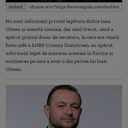
0
embed
seconds
of
2
Nu sunt informaţii privind legătura dintre Ioan
minutes,
12
Oltean şi această comisie, dar anul trecut, când a
seconds
apărut primul dosar de cercetare, în care era vizată
fosta şefă a ANRP Crinuţa Dumitrean, au apărut
informaţii legat de numirea acesteia în funcţie şi
susţinerea pe care a avut-o din partea lui Ioan
Oltean.