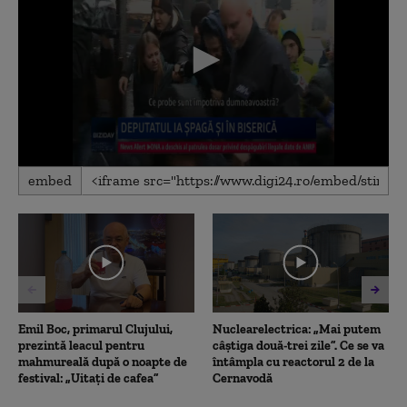
0
embed
seconds
of
2
minutes,
25
seconds
Emil Boc, primarul Clujului,
Nuclearelectrica: „Mai putem
prezintă leacul pentru
câștiga două-trei zile”. Ce se va
mahmureală după o noapte de
întâmpla cu reactorul 2 de la
festival: „Uitați de cafea”
Cernavodă