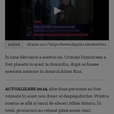
0
embed
seconds
of
3
În luna februarie a acestui an, Crinuța Dumitrean a
minutes,
8
fost plasată în arest la domiciliu, după ce fusese
seconds
arestată anterior în dosarul Alinei Bica.
ACTUALIZARE 20.14.
Alte două persoane au fost
reținute în acest nou dosar al despăgubirilor. Printre
aceștia se află și omul de afaceri Mihai Rotaru. În
total, procurorii au reținut până acum cinci