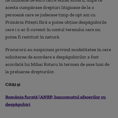
de milioane de euro către Mihai Rotaru, după ce
acesta cumpărase drepturi litigioase de la o
persoană care se judecase timp de opt ani cu
Primăria Piteşti fără a putea obţine despăgubirile
care i s-ar fi cuvenit în contul terenului care nu
putea fi restituit în natură.
Procurorii au suspiciuni privind modalitatea în care
solicitarea de acordare a despăgubirilor a fost
acordată lui Mihai Rotaru în termen de şase luni de
la preluarea drepturilor.
Citiţi şi
România furată | ANRP, bancomatul afacerilor cu
despăgubiri