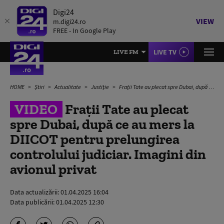
Digi24
VIEW
m.digi24.ro
FREE - In Google Play
LIVE TV
LIVE FM
HOME
Știri
Actualitate
Justiție
Fraţii Tate au plecat spre Dubai, după ce au mers la DIICOT pentru prelungirea controlului judiciar. Imagini din avionul privat
VIDEO
Fraţii Tate au plecat
spre Dubai, după ce au mers la
DIICOT pentru prelungirea
controlului judiciar. Imagini din
avionul privat
Data actualizării:
01.04.2025 16:04
Data publicării:
01.04.2025 12:30