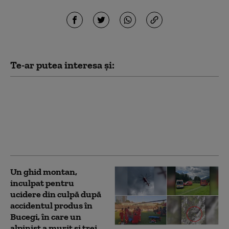
Te-ar putea interesa și:
Frații Tate, închiși în
SUA, cer eliberarea pe
cauțiune: ce
argumente aduc
avocații influencerilor
Un ghid montan,
inculpat pentru
ucidere din culpă după
accidentul produs în
Bucegi, în care un
alpinist a murit şi trei