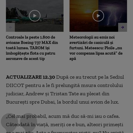
2
minutes,
19
seconds
Controale la peste 1.800 de
Meteorologii au emis noi
avioane Boeing 737 MAX din
avertizări de caniculă și
toată lumea. TAROM își
furtuni. Mateescu: Ploile „nu
îmbogățește flota cu patru
vor compensa lipsa acută” de
aeronave de acest tip
apă
ACTUALIZARE 12.30
După ce au trecut pe la Sediul
DIICOT pentru a le fi prelungită msura controlului
judiciar, Andrew și Tristan Tate au plecat din
București spre Dubai, la bordul unui avion de lux.
„Cel mai probabil, acum mă duc să-mi iau o cafea.
Câteodată în viață, meriți ce e bun, alteori primești
ce e mai rău. Asta e frumusețea vieții, nu? Nu există