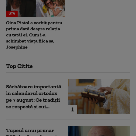
UTV
Gina Pistol a vorbit pentru
prima dată despre relația
cu tatăl ei. Cum i-a
schimbat viața fiica sa,
Josephine
Top Citite
Sărbătoare importantă
în calendarul ortodox
pe 7 august: Ce tradiții
se respectă și cui...
1
Tupeul unui primar