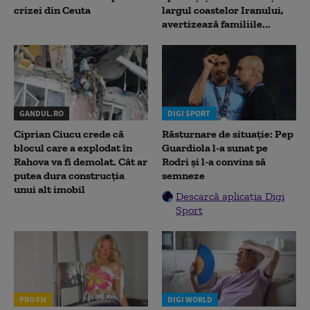
crizei din Ceuta
largul coastelor Iranului,
avertizează familiile...
GANDUL.RO
DIGI SPORT
Ciprian Ciucu crede că
Răsturnare de situație: Pep
blocul care a explodat în
Guardiola l-a sunat pe
Rahova va fi demolat. Cât ar
Rodri și l-a convins să
putea dura construcția
semneze
unui alt imobil
Descarcă aplicația Digi
Sport
PRO FM
DIGI WORLD