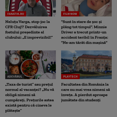
FANATIK.RO
FILM NOW
Neluțu Varga, stop-joc la
"Sunt în stare de șoc și
CFR Cluj!? Dezvăluirea
plâng tot timpul". Minnie
fostului președinte al
Driver a trecut printr-un
clubului: „E imprevizibil!”
accident teribil în Franța:
"Ne-am târât din mașină"
ADEVĂRUL
PLAYTECH
„Taxa de turist” sau prețul
Facultatea din România la
normal al vacanței? „Nu vă
care nu mai vrea nimeni să
obligă nimeni să
înveţe. A pierdut aproape
cumpărați. Prețurile astea
jumătate din studenţi
există pentru că cineva le
plătește”