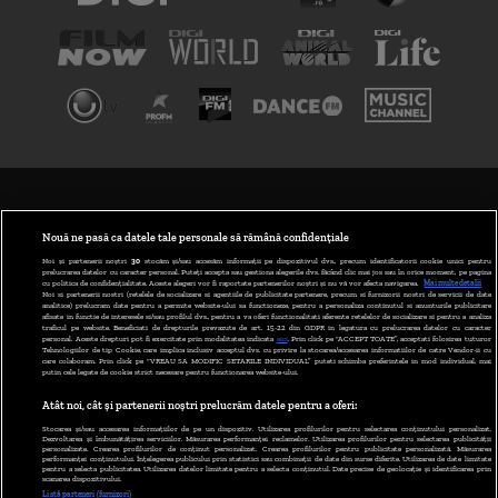
TERMENI ȘI CONDIȚII
POLITICA DE CONFIDENȚIALITATE
Nouă ne pasă ca datele tale personale să rămână confidențiale
Noi și partenerii noștri
30
stocăm și/sau accesăm informații pe dispozitivul dvs., precum identificatorii cookie unici pentru
prelucrarea datelor cu caracter personal. Puteți accepta sau gestiona alegerile dvs. făcând clic mai jos sau în orice moment, pe pagina
ABONARE DIGI TV
cu politica de confidențialitate. Aceste alegeri vor fi raportate partenerilor noștri și nu vă vor afecta navigarea.
Mai multe detalii
Noi si partenerii nostri (retelele de socializare si agentiile de publicitate partenere, precum si furnizorii nostri de servicii de date
analitice) prelucram date pentru a permite website-ului sa functioneze, pentru a personaliza continutul si anunturile publicitare
GESTIONAȚI PREFERINȚELE
afisate in functie de interesele si/sau profilul dvs., pentru a va oferi functionalitati aferente retelelor de socializare si pentru a analiza
traficul pe website. Beneficiati de drepturile prevazute de art. 15-22 din GDPR in legatura cu prelucrarea datelor cu caracter
personal. Aceste drepturi pot fi exercitate prin modalitatea indicata
aici
. Prin click pe “ACCEPT TOATE”, acceptati folosirea tuturor
CODUL DIGI24
Tehnologiilor de tip Cookie, care implica inclusiv acceptul dvs. cu privire la stocarea/accesarea informatiilor de catre Vendor-ii cu
care colaboram. Prin click pe “VREAU SA MODIFIC SETARILE INDIVIDUAL” puteti schimba preferintele in mod individual, mai
putin cele legate de cookie strict necesare pentru functionarea website-ului.
CAMERE WEB
Atât noi, cât și partenerii noștri prelucrăm datele pentru a oferi:
CONTACT/INFO
Stocarea și/sau accesarea informațiilor de pe un dispozitiv. Utilizarea profilurilor pentru selectarea conținutului personalizat.
Dezvoltarea și îmbunătățirea serviciilor. Măsurarea performanței reclamelor. Utilizarea profilurilor pentru selectarea publicității
personalizate. Crearea profilurilor de conținut personalizat. Crearea profilurilor pentru publicitate personalizată. Măsurarea
performanței conținutului. Înțelegerea publicului prin statistici sau combinații de date din surse diferite. Utilizarea de date limitate
pentru a selecta publicitatea. Utilizarea datelor limitate pentru a selecta conținutul. Date precise de geolocație și identificarea prin
VERSIUNE DESKTOP
scanarea dispozitivului.
Listă parteneri (furnizori)