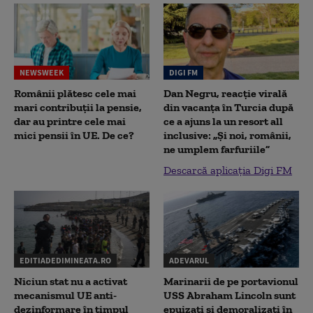
NEWSWEEK
DIGI FM
Românii plătesc cele mai
Dan Negru, reacție virală
mari contribuții la pensie,
din vacanța în Turcia după
dar au printre cele mai
ce a ajuns la un resort all
mici pensii în UE. De ce?
inclusive: „Și noi, românii,
ne umplem farfuriile”
Descarcă aplicația Digi FM
EDITIADEDIMINEATA.RO
ADEVARUL
Niciun stat nu a activat
Marinarii de pe portavionul
mecanismul UE anti-
USS Abraham Lincoln sunt
dezinformare în timpul
epuizați și demoralizați în