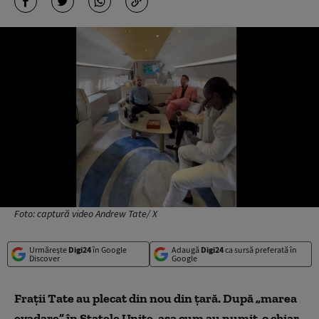
Foto: captură video Andrew Tate/ X
Urmărește
Digi24
în Google
Adaugă
Digi24
ca sursă preferată în
Discover
Google
Frații Tate au plecat din nou din țară. După „marea
evadare” în Statele Unite, așa cum au numit-o chiar