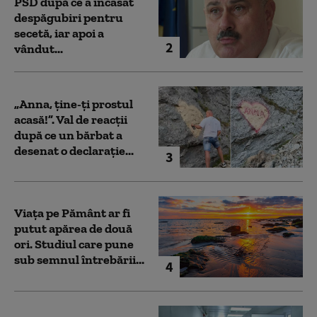
PSD după ce a încasat
despăgubiri pentru
secetă, iar apoi a
2
vândut...
„Anna, ţine-ţi prostul
acasă!”. Val de reacții
după ce un bărbat a
desenat o declarație...
3
Viața pe Pământ ar fi
putut apărea de două
ori. Studiul care pune
sub semnul întrebării...
4