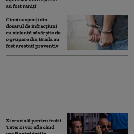
au fost răniți
Cinci suspecți din
dosarul de infracțiuni
cu violență săvârșite de
o grupare din Brăila au
fost arestați preventiv
Fraţii Tate: Audierea
pentru eliberarea pe
cauţiune, peste două
săptămâni. Cine va
avea ultimul cuvânt în
privința extrădării
Zi crucială pentru frații
Tate: Ei vor afla când
vor fi extrădați în