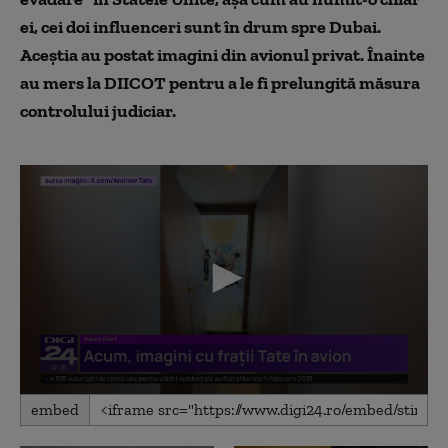
ei, cei doi influenceri sunt în drum spre Dubai.
Aceștia au postat imagini din avionul privat. Înainte
au mers la DIICOT pentru a le fi prelungită măsura
controlului judiciar.
0
embed
seconds
of