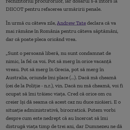
rechizitoriul procurorilor, iar dosarul s-a întors la
DIICOT pentru refacerea urmăririi penale.
În urmă cu câteva zile,
Andrew Tate
declara că va
mai rămâne în România pentru câteva săptămâni,
dar că poate pleca oricând vrea.
„Sunt o persoană liberă, nu sunt condamnat de
nimic, la fel ca voi. Pot să merg în orice vacanţă
vreau. Pot să merg în Grecia, pot să merg în
Australia, oriunde îmi place (...). Dacă mă cheamă
(cei de la Poliţie - n.r.), vin. Dacă nu mă cheamă, voi fi
ocupat să îmi trăiesc viaţa. Cred că orice om cu
creier îşi dă seama că acest caz nu duce nicăieri. E o
situaţie administrativă, birocratică. Putem vorbi
despre cum este nedrept că au încercat să îmi
distrugă viaţa timp de trei ani, dar Dumnezeu ne dă