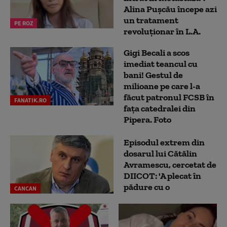
Alina Pușcău începe azi
un tratament
PE ROZ
revoluționar în L.A.
Gigi Becali a scos
imediat teancul cu
bani! Gestul de
milioane pe care l-a
făcut patronul FCSB în
FANATIK.RO
fața catedralei din
Pipera. Foto
Episodul extrem din
dosarul lui Cătălin
Avramescu, cercetat de
DIICOT: 'A plecat în
pădure cu o
CANCAN