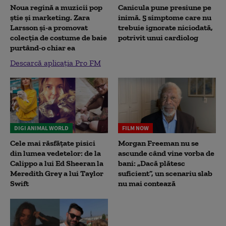
Noua regină a muzicii pop
Canicula pune presiune pe
știe și marketing. Zara
inimă. 5 simptome care nu
Larsson și-a promovat
trebuie ignorate niciodată,
colecția de costume de baie
potrivit unui cardiolog
purtând-o chiar ea
Descarcă aplicația Pro FM
DIGI ANIMAL WORLD
FILM NOW
Cele mai răsfățate pisici
Morgan Freeman nu se
din lumea vedetelor: de la
ascunde când vine vorba de
Calippo a lui Ed Sheeran la
bani: „Dacă plătesc
Meredith Grey a lui Taylor
suficient”, un scenariu slab
Swift
nu mai contează