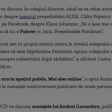
va discuta în colegiul director, când se va relua acti
 și despre
mesajul
președintelui ALDE, Călin Popescu 
s, pe Facebook, despre Klaus Iohannis: „Să o lase mai 
e că nu e
Fuhrer
ci, încă, Președintele României”.
at ieri în grupul nostru intern la nivelul colegiului 
dere că este Săptămâna Patimilor, opinia colegiului a
asupra subiectului după sărbători”, a afirmat Csaba
24.ro.
 ura în spațiul public. Mai ales online
”, a spus Aszta
e la mesajele controversate publicate de unele persona
NCD va discuta
mesajele lui Andrei Caramitru
, publ