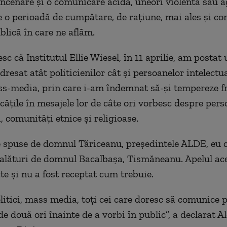
ncenare și o comunicare acidă, uneori violentă sau a
te o perioadă de cumpătare, de rațiune, mai ales și co
blică în care ne aflăm.
c că Institutul Ellie Wiesel, în 11 aprilie, am postat 
resat atât politicienilor cât și persoanelor intelectua
ss-media, prin care i-am îndemnat să-și tempereze fr
cățile în mesajele lor de câte ori vorbesc despre pers
i, comunități etnice și religioase.
e spuse de domnul Tăriceanu, președintele ALDE, eu c
alături de domnul Bacalbașa, Tismăneanu. Apelul ace
te și nu a fost receptat cum trebuie.
itici, mass media, toți cei care doresc să comunice p
e două ori înainte de a vorbi în public”, a declarat 