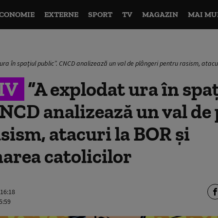
CONOMIE
EXTERNE
SPORT
TV
MAGAZIN
MAI MU
ura în spațiul public”. CNCD analizează un val de plângeri pentru rasism, atacur
IV
“A explodat ura în spaț
CNCD analizează un val de
sism, atacuri la BOR și
area catolicilor
 16:18
5:59