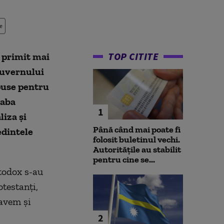
e
TOP CITITE
 primit mai
Guvernului
mpuse pentru
saba
1
liza și
Până când mai poate fi
edintele
folosit buletinul vechi.
Autoritățile au stabilit
pentru cine se...
todox s-au
otestanți,
 avem și
2