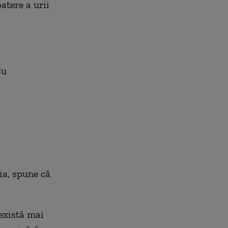
atere a urii
Cu
ia, spune că
există mai