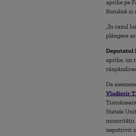
aprilie pe 
Română și r
„În cazul l
plângere ac
Deputatul 
aprilie, un 
răspândirea
De asemenea
Vladimir 
Tismăneanu,
Statele Uni
minorității
nepotrivit ş