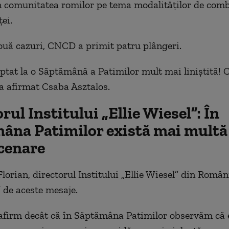
n comunitatea romilor pe tema modalităţilor de comb
ţei.
ouă cazuri, CNCD a primit patru plângeri.
tat la o Săptămână a Patimilor mult mai liniștită! 
 a afirmat Csaba Asztalos.
rul Institului „Ellie Wiesel”: În
âna Patimilor există mai multă
cenare
lorian, directorul Institului „Ellie Wiesel” din Român
” de aceste mesaje.
afirm decât că în Săptămâna Patimilor observăm că 