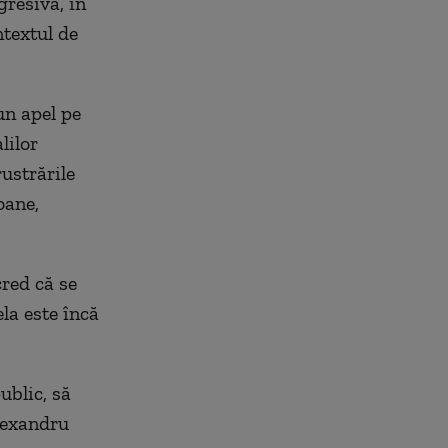
gresivă, în
ntextul de
un apel pe
lilor
ustrările
oane,
red că se
la este încă
ublic, să
Alexandru