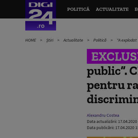
POLITICĂ
ACTUALITATE
E
HOME
Știri
Actualitate
Politică
“A explodat 
EXCLUS
public”. 
pentru ra
discrimin
Alexandru Costea
Data actualizării:
17.04.2020
Data publicării:
17.04.2020 1