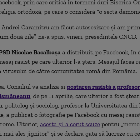
Facebook, prin care critică în termeni duri Biserica O
eligia ortodoxă, pe care o consideră “o sectă demonic
ui Andrei Caramitru am făcut autosesizare și am primi
um două zile”, ne-a spus, vineri, președintele CNCD.
PSD Nicolae Bacalbașa
a distribuit, pe Facebook, în 
mesaj rasist pe care ulterior l-a șters. Mesajul făcea re
 virusului de către comunitatea romă din România.
, Consiliul va analiza și
postarea rasistă a profeso
Tismăneanu
, de pe 11 aprilie, care ulterior a fost ștear
 politolog și sociolog, profesor la Universitatea din
te, a publicat o fotografie pe Facebook cu mesaj rasis
 rome. Ulterior,
acesta şi-a cerut scuze
pentru „meme-u
i mai ales jignitor” şi se declara gata să lucreze cu ce