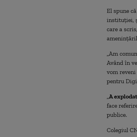
El spune că 
instituției,
care a scri
amenințăril
„Am comunic
Având în ve
vom reveni 
pentru Digi
„
A explodat
face referir
publice.
Colegiul C