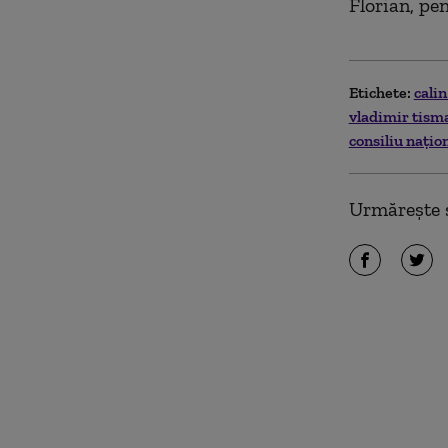
Florian, pe
Etichete:
cali
vladimir tis
consiliu nați
Urmărește ș