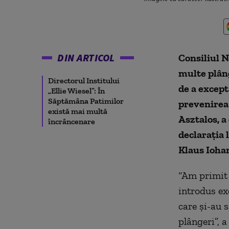
DIN ARTICOL
Consiliul 
multe plâng
Directorul Institului
de a except
„Ellie Wiesel”: În
Săptămâna Patimilor
prevenirea
există mai multă
Asztalos, a
încrâncenare
declarația 
Klaus Iohan
“Am primit 
introdus ex
care și-au s
plângeri”, 