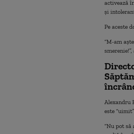
activează î
şi intoleran
Pe aceste d
“M-am aștep
smerenie!”,
Directo
Săptăm
încrân
Alexandru F
este “uimit
“Nu pot să 