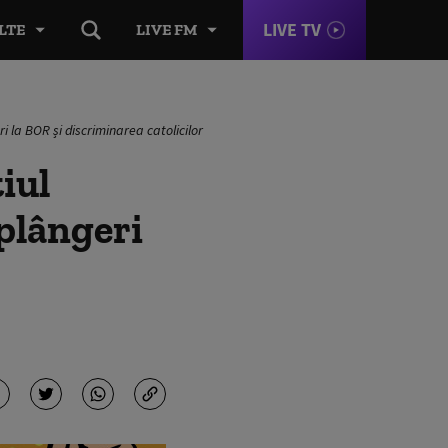
LIVE TV
LTE
LIVE FM
i la BOR și discriminarea catolicilor
iul
 plângeri