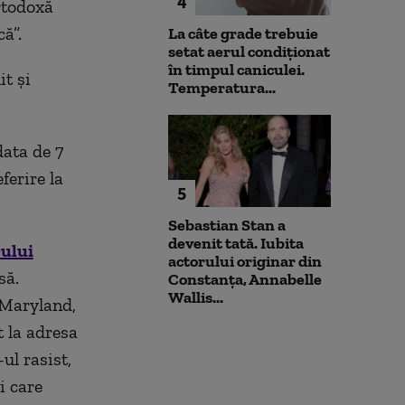
4
rtodoxă
ă”.
La câte grade trebuie
setat aerul condiționat
în timpul caniculei.
t și
Temperatura...
data de 7
ferire la
5
Sebastian Stan a
devenit tată. Iubita
rului
actorului originar din
să.
Constanța, Annabelle
Wallis...
 Maryland,
t la adresa
l rasist,
i care