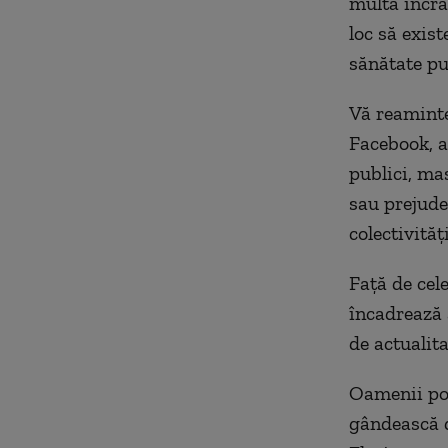
multă încrâ
loc să exis
sănătate pu
Vă reamintes
Facebook, ad
publici, ma
sau prejude
colectivităț
Față de cel
încadrează 
de actualita
Oamenii pol
gândească d