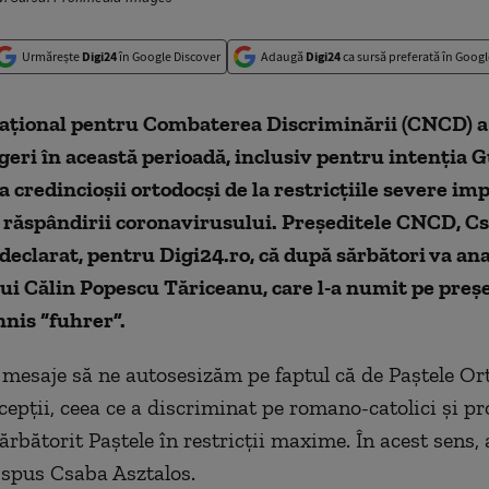
Urmărește
Digi24
în Google Discover
Adaugă
Digi24
ca sursă preferată în Googl
Național pentru Combaterea Discriminării (CNCD) a
eri în această perioadă, inclusiv pentru intenția 
a credincioșii ortodocși de la restricțiile severe i
 răspândirii coronavirusului. Președitele CNCD, C
 declarat, pentru Digi24.ro, că după sărbători va ana
lui Călin Popescu Tăriceanu, care l-a numit pe preș
nis “fuhrer”.
mesaje să ne autosesizăm pe faptul că de Paștele Or
cepții, ceea ce a discriminat pe romano-catolici și pr
ărbătorit Paștele în restricții maxime. În acest sens,
a spus Csaba Asztalos.