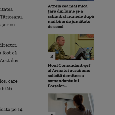
A treia cea mai mică
vitatea
țară din lume și-a
schimbat numele după
Tăriceanu,
mai bine de jumătate
ușor cu
de secol
director.
 fost că
3
 Asztalos
Noul Comandant-șef
al Armatei ucrainene
solicită demiterea
los, care
comandantului
Forțelor...
lități
icate pe 14