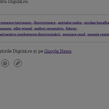
ntru Digi24.ro.
n popescu tariceanu
discriminare
asztalos csaba
nicolae bacalb
maneanu
ellie wiesel
andrei caramitru
fuhrer
onal pentru combaterea discriminării
sesizare cncd
mesaje rasi
tirile Digi24.ro și pe
Google News