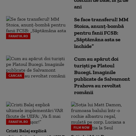
ani
Se face transferul! MM
Stoica, anunț-bombă
pentru fanii FCSB:
FANATIK.RO
„Săptămâna asta se
închide”
Cum au apărut doi
turiști pe Platoul
Bucegi. Imaginile
CANCAN
publicate de Salvamont
Prahova au revoltat
românii
FANATIK.RO
FILM NOW
Cristi Balaj explică