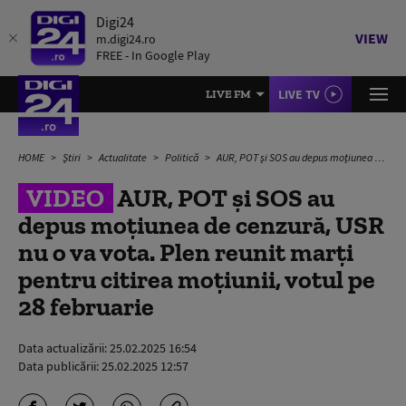
Digi24
VIEW
m.digi24.ro
FREE - In Google Play
LIVE TV
LIVE FM
HOME
Știri
Actualitate
Politică
AUR, POT și SOS au depus moțiunea de cenzură, USR nu o va vota. Plen reunit marți pentru citirea moțiunii, votul pe 28 februarie
VIDEO
AUR, POT și SOS au
depus moțiunea de cenzură, USR
nu o va vota. Plen reunit marți
pentru citirea moțiunii, votul pe
28 februarie
Data actualizării:
25.02.2025 16:54
Data publicării:
25.02.2025 12:57