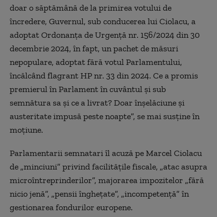
doar o săptămână de la primirea votului de
încredere, Guvernul, sub conducerea lui Ciolacu, a
adoptat Ordonanţa de Urgenţă nr. 156/2024 din 30
decembrie 2024, în fapt, un pachet de măsuri
nepopulare, adoptat fără votul Parlamentului,
încălcând flagrant HP nr. 33 din 2024. Ce a promis
premierul în Parlament în cuvântul şi sub
semnătura sa şi ce a livrat? Doar înşelăciune şi
austeritate impusă peste noapte”, se mai susţine în
moţiune.
Parlamentarii semnatari îl acuză pe Marcel Ciolacu
de „minciuni” privind facilităţile fiscale, „atac asupra
microîntreprinderilor”, majorarea impozitelor „fără
nicio jenă”, „pensii îngheţate”, „incompetenţă” în
gestionarea fondurilor europene.