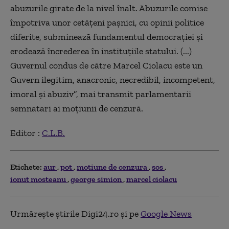
abuzurile girate de la nivel înalt. Abuzurile comise
împotriva unor cetăţeni paşnici, cu opinii politice
diferite, subminează fundamentul democraţiei şi
erodează încrederea în instituţiile statului. (...)
Guvernul condus de către Marcel Ciolacu este un
Guvern ilegitim, anacronic, necredibil, incompetent,
imoral şi abuziv”, mai transmit parlamentarii
semnatari ai moţiunii de cenzură.
Editor :
C.L.B.
Etichete:
aur
pot
motiune de cenzura
sos
ionut mosteanu
george simion
marcel ciolacu
Urmărește știrile Digi24.ro și pe
Google News