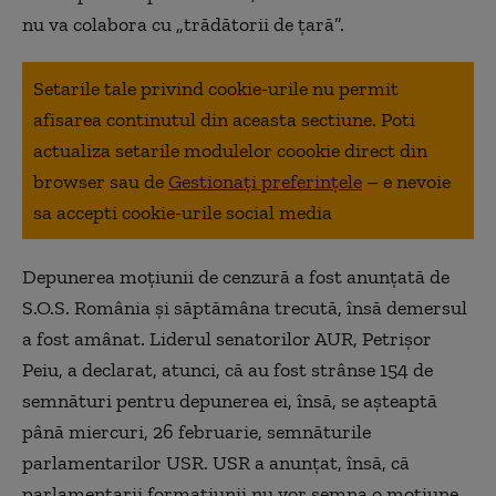
nu va colabora cu „trădătorii de țară”.
Setarile tale privind cookie-urile nu permit
afisarea continutul din aceasta sectiune. Poti
actualiza setarile modulelor coookie direct din
browser sau de
Gestionați preferințele
– e nevoie
sa accepti cookie-urile social media
Depunerea moţiunii de cenzură a fost anunţată de
S.O.S. România şi săptămâna trecută, însă demersul
a fost amânat. Liderul senatorilor AUR, Petrişor
Peiu, a declarat, atunci, că au fost strânse 154 de
semnături pentru depunerea ei, însă, se aşteaptă
până miercuri, 26 februarie, semnăturile
parlamentarilor USR. USR a anunţat, însă, că
parlamentarii formaţiunii nu vor semna o moţiune