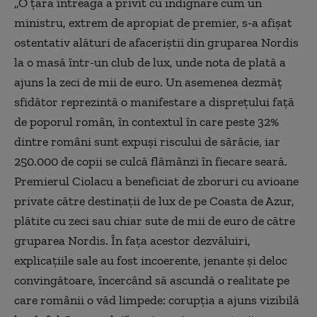
„O ţară întreagă a privit cu indignare cum un
ministru, extrem de apropiat de premier, s-a afişat
ostentativ alături de afaceriştii din gruparea Nordis
la o masă într-un club de lux, unde nota de plată a
ajuns la zeci de mii de euro. Un asemenea dezmăţ
sfidător reprezintă o manifestare a dispreţului faţă
de poporul român, în contextul în care peste 32%
dintre români sunt expuşi riscului de sărăcie, iar
250.000 de copii se culcă flămânzi în fiecare seară.
Premierul Ciolacu a beneficiat de zboruri cu avioane
private către destinaţii de lux de pe Coasta de Azur,
plătite cu zeci sau chiar sute de mii de euro de către
gruparea Nordis. În faţa acestor dezvăluiri,
explicaţiile sale au fost incoerente, jenante şi deloc
convingătoare, încercând să ascundă o realitate pe
care românii o văd limpede: corupţia a ajuns vizibilă