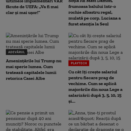
Soția lui Matt Damon,
ultimele implementări VAR
frumoasa balului într-o
făcute de UEFA: „Va fi mai
rochie albastru regal,
clar și mai ușor!”
mulată pe corp. Luciana a
furat atenția la Seul
ADEVĂRUL
Amenințările lui Trump nu
PLAYTECH
mai sperie lumea. Cum
Cu cât îți crește salariul
tratează capitalele lumii
pentru fiecare prag de
retorica Casei Albe
vechime. Cum se aplică
majorările din noua Lege a
salarizării după 3, 5, 10, 15
și...