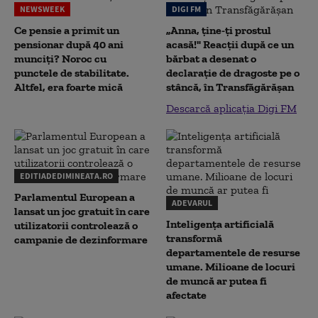
NEWSWEEK
DIGI FM
Ce pensie a primit un
„Anna, ţine-ţi prostul
pensionar după 40 ani
acasă!" Reacţii după ce un
munciți? Noroc cu
bărbat a desenat o
punctele de stabilitate.
declaraţie de dragoste pe o
Altfel, era foarte mică
stâncă, în Transfăgărăşan
Descarcă aplicația Digi FM
EDITIADEDIMINEATA.RO
Parlamentul European a
ADEVARUL
lansat un joc gratuit în care
Inteligența artificială
utilizatorii controlează o
transformă
campanie de dezinformare
departamentele de resurse
umane. Milioane de locuri
de muncă ar putea fi
afectate