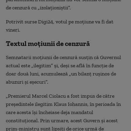
de cenzură cu „izolaţioniştii”.
Potrivit surse Digi24, votul pe moțiune va fi dat
vineri.
Textul moțiunii de cenzură
Semnatarii moţiunii de cenzură susţin că Guvernul
actual este „ilegitim” şi, deşi se află în funcţie de
doar două luni, acumulează „un bilanţ ruşinos de
abuzuri şi eşecuri”.
„Premierul Marcel Ciolacu a fost impus de către
preşedintele ilegitim Klaus Iohannis, în perioada în
care acesta îşi încheiase deja mandatul
constituţional. Prin urmare, acest Guvern şi acest
prim-ministru sunt lipsiţi de orice urmă de