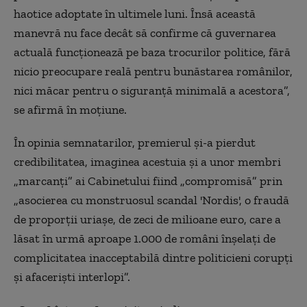
haotice adoptate în ultimele luni. Însă această
manevră nu face decât să confirme că guvernarea
actuală funcţionează pe baza trocurilor politice, fără
nicio preocupare reală pentru bunăstarea românilor,
nici măcar pentru o siguranţă minimală a acestora”,
se afirmă în moţiune.
În opinia semnatarilor, premierul şi-a pierdut
credibilitatea, imaginea acestuia şi a unor membri
„marcanţi” ai Cabinetului fiind „compromisă” prin
„asocierea cu monstruosul scandal 'Nordis', o fraudă
de proporţii uriaşe, de zeci de milioane euro, care a
lăsat în urmă aproape 1.000 de români înşelaţi de
complicitatea inacceptabilă dintre politicieni corupţi
şi afacerişti interlopi”.