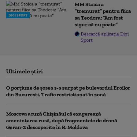
MM Stoica a
”tremurat” pentru fiica
DIGI SPORT
sa Teodora: ”Am fost
sigur că nu poate”
Descarcă aplicația Digi
Sport
Ultimele știri
O porțiune de șosea s-a surpat pe bulevardul Eroilor
din București. Trafic restricționat în zonă
Moscova acuză Chișinăul că exagerează
amenințarea rusă, după fragmentele de dronă
Geran-2 descoperite în R. Moldova