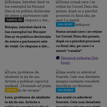
GANDUL.RO
DIGI SPORT
Bolojan, întrebat dacă va
Suma uriașă care i se reține
lua exemplul lui Nicușor
lui Cornel Dinu din pensie,
Dan și va publica declarația
după ce a pierdut procesul
de avere a partenerei sale
cu finul său, pe care l-a
de viață. Ce răspuns a dat...
numit "canalie"
Descarcă aplicația Digi
Sport
PRO FM
DIGI WORLD
Lora, probleme de sănătate
Așa arată cu adevărat
la 44 de ani. Artista a
Soarele. Cele mai detaliate
publicat raportul medical:
imagini realizate vreodată