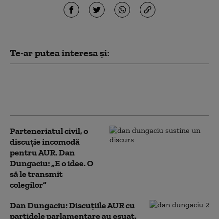
Te-ar putea interesa și:
Dan Dungaciu: „În AUR există simpatizanți
ai lui Călin Georgescu”. Ce spune despre
finanțarea manifestațiilor fostului candidat
Parteneriatul civil, o
discuție incomodă
pentru AUR. Dan
Dungaciu: „E o idee. O
să le transmit
colegilor”
Dan Dungaciu: Discuțiile AUR cu
partidele parlamentare au eșuat.