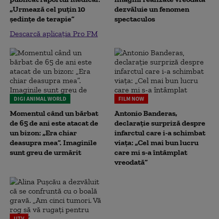
„Urmează cel puțin 10
dezvăluie un fenomen
ședințe de terapie”
spectaculos
Descarcă aplicația Pro FM
DIGI ANIMAL WORLD
FILM NOW
Momentul când un bărbat
Antonio Banderas,
de 65 de ani este atacat de
declarație surpriză despre
un bizon: „Era chiar
infarctul care i-a schimbat
deasupra mea”. Imaginile
viața: „Cel mai bun lucru
sunt greu de urmărit
care mi s-a întâmplat
vreodată”
UTV