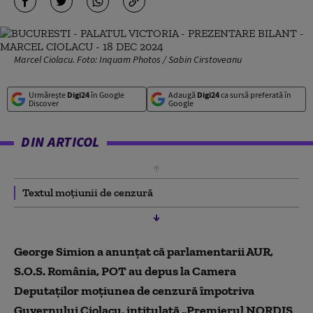
Marcel Ciolacu. Foto: Inquam Photos / Sabin Cirstoveanu
Urmărește
Digi24
în Google
Adaugă
Digi24
ca sursă preferată în
Discover
Google
DIN ARTICOL
Textul moțiunii de cenzură
George Simion a anunțat că parlamentarii AUR,
S.O.S. România, POT au depus la Camera
Deputaţilor moţiunea de cenzură împotriva
Guvernului Ciolacu, intitulată „Premierul NORDIS