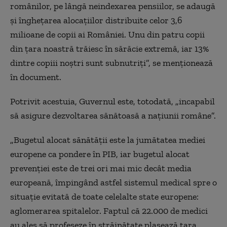
românilor, pe lângă neindexarea pensiilor, se adaugă
şi îngheţarea alocaţiilor distribuite celor 3,6
milioane de copii ai României. Unu din patru copii
din ţara noastră trăiesc în sărăcie extremă, iar 13%
dintre copiii noştri sunt subnutriţi”, se menţionează
în document.
Potrivit acestuia, Guvernul este, totodată, „incapabil
să asigure dezvoltarea sănătoasă a naţiunii române”.
„Bugetul alocat sănătăţii este la jumătatea mediei
europene ca pondere în PIB, iar bugetul alocat
prevenţiei este de trei ori mai mic decât media
europeană, împingând astfel sistemul medical spre o
situaţie evitată de toate celelalte state europene:
aglomerarea spitalelor. Faptul că 22.000 de medici
au ales să profeseze în străinătate plasează ţara