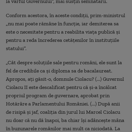
la vârful Guvernului”, mai susţin semnatarii.
Conform acestora, în aceste condiţii, prim-ministrul
„nu mai poate rămâne în funcţie, iar demiterea sa
este o necesitate pentru a reabilita viaţa publică şi
pentru a reda încrederea cetăţenilor în instituţiile
statului”.
„Cât despre soluţiile sale pentru români, ele sunt la
fel de credibile ca şi diploma sa de bacalaureat.
Apropos, aţi găsit-o, domnule Ciolacu? (...) Guvernul
Ciolacu II este descalificat pentru că şi-a încălcat
propriul program de guvernare, aprobat prin
Hotărâre a Parlamentului României. (...) După anii
de risipă şi jaf, coaliţia din jurul lui Marcel Ciolacu
nu doar că nu dă înapoi, ba chiar îşi adânceşte mâna
în buzunarele românilor mai mult ca niciodată. La