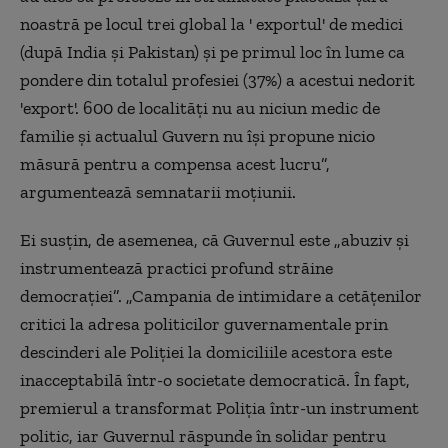
noastră pe locul trei global la ' exportul' de medici
(după India şi Pakistan) şi pe primul loc în lume ca
pondere din totalul profesiei (37%) a acestui nedorit
'export'. 600 de localităţi nu au niciun medic de
familie şi actualul Guvern nu îşi propune nicio
măsură pentru a compensa acest lucru”,
argumentează semnatarii moţiunii.
Ei susţin, de asemenea, că Guvernul este „abuziv şi
instrumentează practici profund străine
democraţiei”. „Campania de intimidare a cetăţenilor
critici la adresa politicilor guvernamentale prin
descinderi ale Poliţiei la domiciliile acestora este
inacceptabilă într-o societate democratică. În fapt,
premierul a transformat Poliţia într-un instrument
politic, iar Guvernul răspunde în solidar pentru