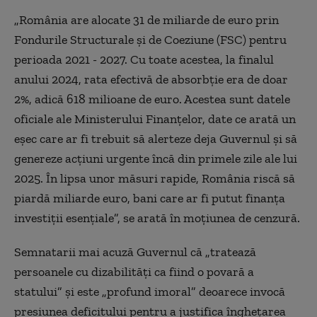
„România are alocate 31 de miliarde de euro prin
Fondurile Structurale şi de Coeziune (FSC) pentru
perioada 2021 - 2027. Cu toate acestea, la finalul
anului 2024, rata efectivă de absorbţie era de doar
2%, adică 618 milioane de euro. Acestea sunt datele
oficiale ale Ministerului Finanţelor, date ce arată un
eşec care ar fi trebuit să alerteze deja Guvernul şi să
genereze acţiuni urgente încă din primele zile ale lui
2025. În lipsa unor măsuri rapide, România riscă să
piardă miliarde euro, bani care ar fi putut finanţa
investiţii esenţiale”, se arată în moţiunea de cenzură.
Semnatarii mai acuză Guvernul că „tratează
persoanele cu dizabilităţi ca fiind o povară a
statului” şi este „profund imoral” deoarece invocă
presiunea deficitului pentru a justifica îngheţarea