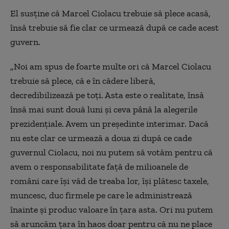
El susține că Marcel Ciolacu trebuie să plece acasă,
însă trebuie să fie clar ce urmează după ce cade acest
guvern.
„Noi am spus de foarte multe ori că Marcel Ciolacu
trebuie să plece, că e în cădere liberă,
decredibilizează pe toți. Asta este o realitate, însă
însă mai sunt două luni și ceva până la alegerile
prezidențiale. Avem un președinte interimar. Dacă
nu este clar ce urmează a doua zi după ce cade
guvernul Ciolacu, noi nu putem să votăm pentru că
avem o responsabilitate față de milioanele de
români care își văd de treaba lor, își plătesc taxele,
muncesc, duc firmele pe care le administrează
înainte și produc valoare în țara asta. Ori nu putem
să aruncăm țara în haos doar pentru că nu ne place