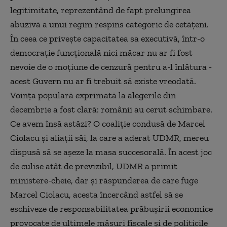
legitimitate, reprezentând de fapt prelungirea
abuzivă a unui regim respins categoric de cetăţeni.
În ceea ce priveşte capacitatea sa executivă, într-o
democraţie funcţională nici măcar nu ar fi fost
nevoie de o moţiune de cenzură pentru a-l înlătura -
acest Guvern nu ar fi trebuit să existe vreodată.
Voinţa populară exprimată la alegerile din
decembrie a fost clară: românii au cerut schimbare.
Ce avem însă astăzi? O coaliţie condusă de Marcel
Ciolacu şi aliaţii săi, la care a aderat UDMR, mereu
dispusă să se aşeze la masa succesorală. În acest joc
de culise atât de previzibil, UDMR a primit
ministere-cheie, dar şi răspunderea de care fuge
Marcel Ciolacu, acesta încercând astfel să se
eschiveze de responsabilitatea prăbuşirii economice
provocate de ultimele măsuri fiscale şi de politicile