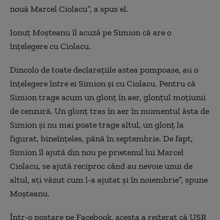
nouă Marcel Ciolacu”, a spus el.
Ionuț Moșteanu îl acuză pe Simion că are o
înțelegere cu Ciolacu.
Dincolo de toate declarațiile astea pompoase, au o
înțelegere între ei Simion și cu Ciolacu. Pentru că
Simion trage acum un glonț în aer, glonțul moțiunii
de cenzură. Un glonț tras în aer în momentul ăsta de
Simion și nu mai poate trage altul, un glonț la
figurat, bineînțeles, până în septembrie. De fapt,
Simion îl ajută din nou pe prietenul lui Marcel
Ciolacu, se ajută reciproc când au nevoie unui de
altul, ați văzut cum l-a ajutat și în noiembrie”, spune
Moșteanu.
Într-o postare pe Facebook, acesta a reiterat că USR