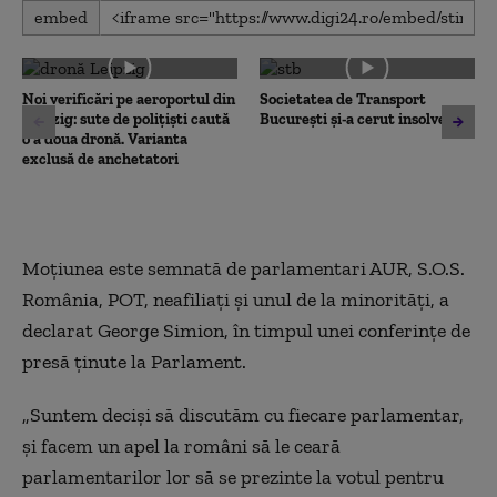
0
embed
seconds
of
0
seconds
Noi verificări pe aeroportul din
Societatea de Transport
Leipzig: sute de polițiști caută
București și-a cerut insolvența
o a doua dronă. Varianta
exclusă de anchetatori
Moţiunea este semnată de parlamentari AUR, S.O.S.
România, POT, neafiliaţi şi unul de la minorităţi, a
declarat George Simion, în timpul unei conferințe de
presă ținute la Parlament.
„Suntem deciși să discutăm cu fiecare parlamentar,
și facem un apel la români să le ceară
parlamentarilor lor să se prezinte la votul pentru