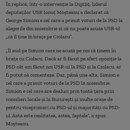
În replică, într-o intervenție la Digi24, liderul
deputaţilor USR Ionuţ Moşteanu a declarat că
George Simion e cel care a primit voturi de la PSD la
alegerile din noiembrie și că nu poate acuza USR-ul
„că îl ține în brațe pe Ciolacu”.
„Îl aud pe Simion care ne acuză pe noi că ținem în
brațe cu Ciolacu. Dacă ar fi făcut pe sfert opoziție la
PSD cât am făcut noi USR-ul la PSD și la Ciolacu, ar
fi putut să comenteze. Dar, până una alta, Simion e
cel care a primit voturi de la PSD în noiembrie.
Simion e cel care are dealuri prin toată țara prin
consilieri locale și la București și multe orașe de
pentru viceprimari cu PSD-ul și majorități cu PSD-
ul. Asta este realitatea, astea, faptele”, a spus
Moșteanu.