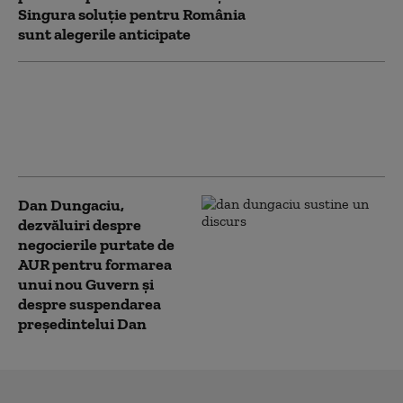
Singura soluție pentru România
sunt alegerile anticipate
AUR face bilanțul parlamentarilor
care susțin suspendarea lui Nicușor
Dan. Dungaciu: „Vrem să vedem
cine semnează și cine nu”
Dan Dungaciu,
dezvăluiri despre
negocierile purtate de
AUR pentru formarea
unui nou Guvern și
despre suspendarea
președintelui Dan