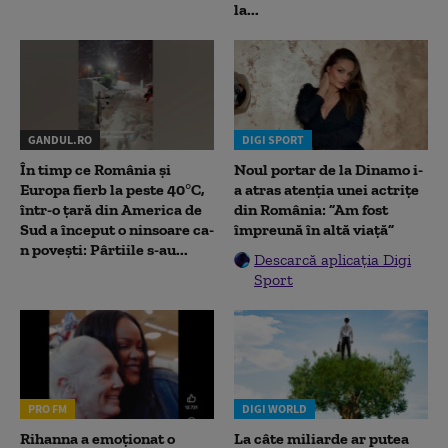
la...
GANDUL.RO
DIGI SPORT
În timp ce România și
Noul portar de la Dinamo i-
Europa fierb la peste 40°C,
a atras atenția unei actrițe
într-o țară din America de
din România: ”Am fost
Sud a început o ninsoare ca-
împreună în altă viață”
n povești: Pârtiile s-au...
Descarcă aplicația Digi
Sport
PRO FM
DIGI WORLD
Rihanna a emoționat o
La câte miliarde ar putea