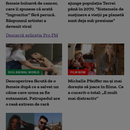
femeie bolnavă de cancer,
ajunge populația Terrei
care îi spusese că arată
până în 2070. "Sistemele de
"îngrozitor" fără perucă.
susținere a vieții pe planetă
Răspunsul artistei a
sunt deja sub presiune"
devenit viral
Descarcă aplicația Pro FM
DIGI ANIMAL WORLD
FILM NOW
Descoperirea făcută de o
Michelle Pfeiffer nu-și mai
femeie după ce a salvat un
dorește să joace în filme. Ce
câine care urma sa fie
a cucerit-o total: „E mult
eutanasiat. Patrupedul are
mai distractiv”
o rasă extrem de rară