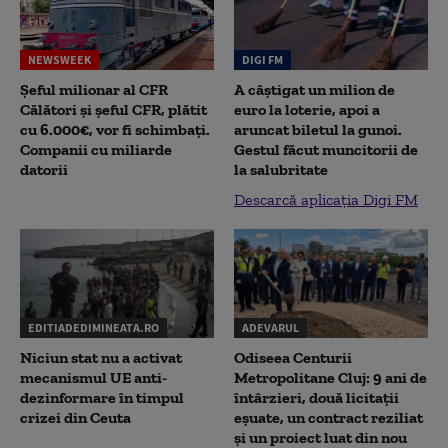
NEWSWEEK
DIGI FM
Șeful milionar al CFR
A câștigat un milion de
Călători și șeful CFR, plătit
euro la loterie, apoi a
cu 6.000€, vor fi schimbați.
aruncat biletul la gunoi.
Companii cu miliarde
Gestul făcut muncitorii de
datorii
la salubritate
Descarcă aplicația Digi FM
EDITIADEDIMINEATA.RO
ADEVARUL
Niciun stat nu a activat
Odiseea Centurii
mecanismul UE anti-
Metropolitane Cluj: 9 ani de
dezinformare în timpul
întârzieri, două licitații
crizei din Ceuta
eșuate, un contract reziliat
și un proiect luat din nou