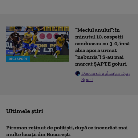
”Meciul anului”: în
minutul 10, oaspeții
conduceau cu 3-0, însă
abia apoi a urmat
”nebunia”! S-au mai
DIGI SPORT
marcat ȘAPTE goluri
Descarcă aplicația Digi
Sport
Ultimele știri
Piroman reţinut de poliţişti, după ce incendiat mai
multe locaţii din București