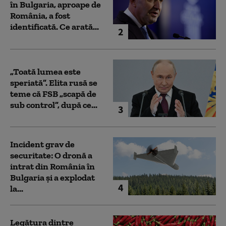
în Bulgaria, aproape de
România, a fost
identificată. Ce arată...
2
„Toată lumea este
speriată”. Elita rusă se
teme că FSB „scapă de
sub control”, după ce...
3
Incident grav de
securitate: O dronă a
intrat din România în
Bulgaria şi a explodat
4
la...
Legătura dintre