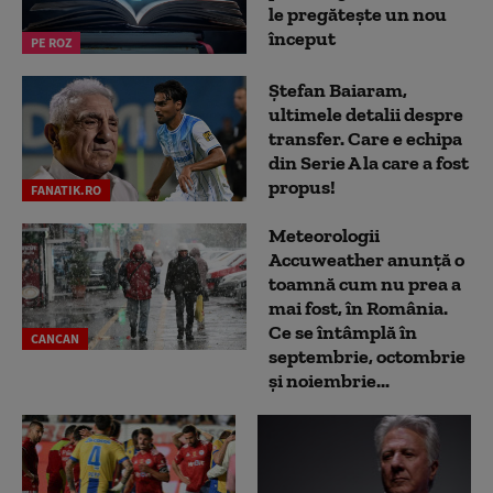
le pregătește un nou
început
PE ROZ
Ștefan Baiaram,
ultimele detalii despre
transfer. Care e echipa
din Serie A la care a fost
propus!
FANATIK.RO
Meteorologii
Accuweather anunță o
toamnă cum nu prea a
mai fost, în România.
Ce se întâmplă în
CANCAN
septembrie, octombrie
și noiembrie...