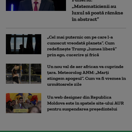
„Matematicienii au
luxul să poată rămâne
în abstract”
„Cel mai puternic om pe care l-a
cunoscut vreodată planeta”. Cum
redefinește Trump „lumea liberă”
prin ego, cucerire și frică
Un nou val de aer african va cuprinde
țara. Meteorolog ANM: „Marți
atingem apogeul”. Cum va fi vremea în
următoarele zile
Un web designer din Republica
Moldova este în spatele site-ului AUR
pentru suspendarea președintelui