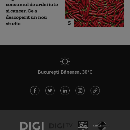
consumul de ardei iute
și cancer. Ce a
descoperit un nou
5
studiu
București Băneasa, 30°C