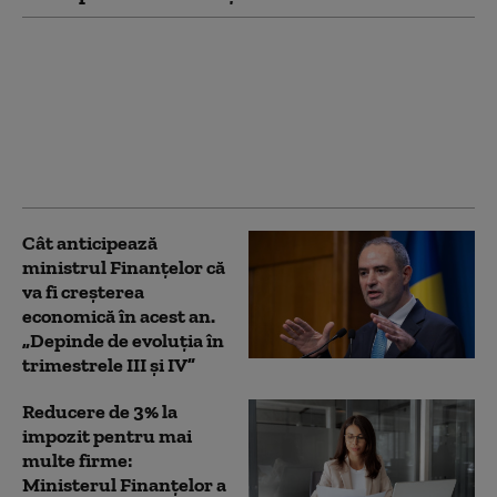
O nouă ediție Fidelis
începe pe 7 august. Ce
dobânzi anunță
Ministerul Finanțelor
pentru titlurile de stat
în lei și euro
Cât anticipează
ministrul Finanțelor că
va fi creşterea
economică în acest an.
„Depinde de evoluţia în
trimestrele III şi IV”
Reducere de 3% la
impozit pentru mai
multe firme:
Ministerul Finanțelor a