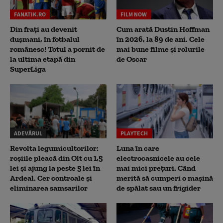
FANATIK.RO
FILM NOW
Din frați au devenit
Cum arată Dustin Hoffman
dușmani, în fotbalul
în 2026, la 89 de ani. Cele
românesc! Totul a pornit de
mai bune filme și rolurile
la ultima etapă din
de Oscar
SuperLiga
ADEVĂRUL
PLAYTECH
Revolta legumicultorilor:
Luna în care
roșiile pleacă din Olt cu 1,5
electrocasnicele au cele
lei și ajung la peste 5 lei în
mai mici prețuri. Când
Ardeal. Cer controale și
merită să cumperi o mașină
eliminarea samsarilor
de spălat sau un frigider