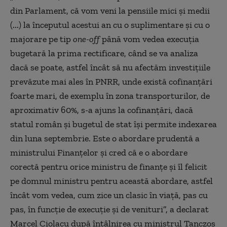
din Parlament, că vom veni la pensiile mici şi medii
(...) la începutul acestui an cu o suplimentare şi cu o
majorare pe tip
one-off
până vom vedea execuţia
bugetară la prima rectificare, când se va analiza
dacă se poate, astfel încât să nu afectăm investiţiile
prevăzute mai ales în PNRR, unde există cofinanţări
foarte mari, de exemplu în zona transporturilor, de
aproximativ 60%, s-a ajuns la cofinanţări, dacă
statul român şi bugetul de stat îşi permite indexarea
din luna septembrie. Este o abordare prudentă a
ministrului Finanţelor şi cred că e o abordare
corectă pentru orice ministru de finanţe şi îl felicit
pe domnul ministru pentru această abordare, astfel
încât vom vedea, cum zice un clasic în viaţă, pas cu
pas, în funcţie de execuţie şi de venituri”, a declarat
Marcel Ciolacu după întâlnirea cu ministrul Tanczos