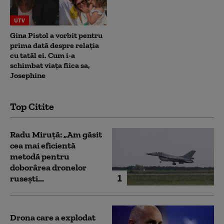
UTV
Gina Pistol a vorbit pentru
prima dată despre relația
cu tatăl ei. Cum i-a
schimbat viața fiica sa,
Josephine
Top Citite
Radu Miruță: „Am găsit
cea mai eficientă
metodă pentru
doborârea dronelor
1
rusești...
Drona care a explodat