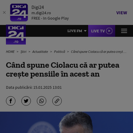
Digi24
VIEW
m.digi24.ro
FREE - In Google Play
LIVE TV
LIVE FM
HOME
Știri
Actualitate
Politică
Când spune Ciolacu că ar putea crește pensiile în acest an
Când spune Ciolacu că ar putea
crește pensiile în acest an
Data publicării:
15.01.2025 13:01