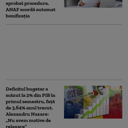
aprobat procedura.
ANAF acordă automat
bonificația
„Moody's, următorul
test de rating al
României”. Alexandru
Nazare: Obiectivul este
revenirea perspectivei
de la „negativă” la
„stabilă”
Deficitul bugetar a
scăzut la 2% din PIB în
primul semestru, față
de 3,64% anul trecut.
Alexandru Nazare:
„Nu avem motive de
relaxare”