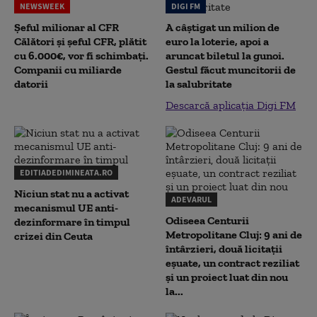
NEWSWEEK
DIGI FM
Șeful milionar al CFR
A câștigat un milion de
Călători și șeful CFR, plătit
euro la loterie, apoi a
cu 6.000€, vor fi schimbați.
aruncat biletul la gunoi.
Companii cu miliarde
Gestul făcut muncitorii de
datorii
la salubritate
Descarcă aplicația Digi FM
EDITIADEDIMINEATA.RO
Niciun stat nu a activat
ADEVARUL
mecanismul UE anti-
Odiseea Centurii
dezinformare în timpul
Metropolitane Cluj: 9 ani de
crizei din Ceuta
întârzieri, două licitații
eșuate, un contract reziliat
și un proiect luat din nou
la...