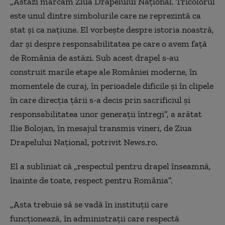
„Astăzi marcăm Ziua Drapelului Naţional. Tricolorul
este unul dintre simbolurile care ne reprezintă ca
stat şi ca naţiune. El vorbeşte despre istoria noastră,
dar şi despre responsabilitatea pe care o avem faţă
de România de astăzi. Sub acest drapel s-au
construit marile etape ale României moderne, în
momentele de curaj, în perioadele dificile şi în clipele
în care direcţia ţării s-a decis prin sacrificiul şi
responsabilitatea unor generaţii întregi”, a arătat
Ilie Bolojan, în mesajul transmis vineri, de Ziua
Drapelului Naţional, potrivit News.ro.
El a subliniat că „respectul pentru drapel înseamnă,
înainte de toate, respect pentru România”.
„Asta trebuie să se vadă în instituţii care
funcţionează, în administraţii care respectă