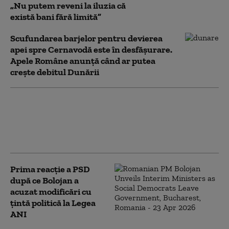
„Nu putem reveni la iluzia că
există bani fără limită”
Scufundarea barjelor pentru devierea
apei spre Cernavodă este în desfășurare.
Apele Române anunță când ar putea
crește debitul Dunării
PSD îi cere lui Bolojan să susțină la
Bruxelles repornirea centralelor pe
cărbune: „României nu i se poate cere
să rămână în beznă”
Prima reacție a PSD
după ce Bolojan a
acuzat modificări cu
țintă politică la Legea
ANI