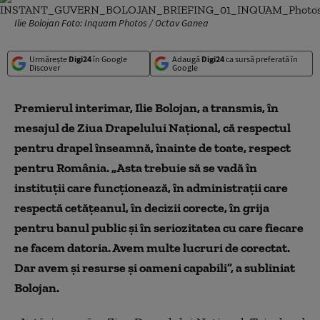
Ilie Bolojan Foto: Inquam Photos / Octav Ganea
Urmărește
Digi24
în Google
Adaugă
Digi24
ca sursă preferată în
Discover
Google
Premierul interimar, Ilie Bolojan, a transmis, în
mesajul de Ziua Drapelului Naţional, că respectul
pentru drapel înseamnă, înainte de toate, respect
pentru România. „Asta trebuie să se vadă în
instituţii care funcţionează, în administraţii care
respectă cetăţeanul, în decizii corecte, în grija
pentru banul public şi în seriozitatea cu care fiecare
ne facem datoria. Avem multe lucruri de corectat.
Dar avem şi resurse şi oameni capabili”, a subliniat
Bolojan.