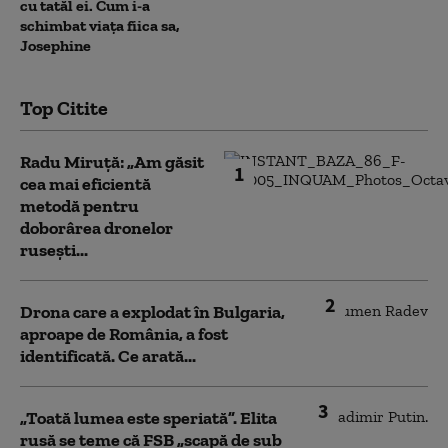
cu tatăl ei. Cum i-a
schimbat viața fiica sa,
Josephine
Top Citite
Radu Miruță: „Am găsit
1
cea mai eficientă
metodă pentru
doborârea dronelor
rusești...
2
Drona care a explodat în Bulgaria,
aproape de România, a fost
identificată. Ce arată...
3
„Toată lumea este speriată”. Elita
rusă se teme că FSB „scapă de sub