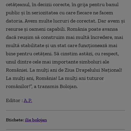
cetăţeanul, în decizii corecte, în grija pentru banul
public şi în seriozitatea cu care fiecare ne facem
datoria. Avem multe lucruri de corectat. Dar avem şi
resurse şi oameni capabili. România poate avansa
dacă reuşim să construim mai multă încredere, mai
multă stabilitate şi un stat care funcţionează mai
bine pentru cetăţeni. Să cinstim astăzi, cu respect,
unul dintre cele mai importante simboluri ale
României. La mulţi ani de Ziua Drapelului Naţional!
La mulţi ani, România! La mulţi ani tuturor
românilor!”, a transmis Bolojan.
Editor :
A.P.
Etichete:
ilie bolojan