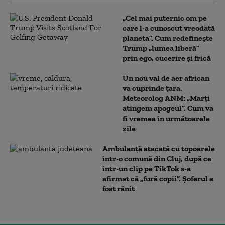
„Cel mai puternic om pe
care l-a cunoscut vreodată
planeta”. Cum redefinește
Trump „lumea liberă”
prin ego, cucerire și frică
Un nou val de aer african
va cuprinde țara.
Meteorolog ANM: „Marți
atingem apogeul”. Cum va
fi vremea în următoarele
zile
Ambulanţă atacată cu topoarele
într-o comună din Cluj, după ce
într-un clip pe TikTok s-a
afirmat că „fură copii”. Șoferul a
fost rănit