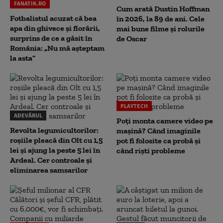
FANATIK.RO
Cum arată Dustin Hoffman
Fotbalistul acuzat că bea
în 2026, la 89 de ani. Cele
apa din ghivece și florării,
mai bune filme și rolurile
surprins de ce a găsit în
de Oscar
România: „Nu mă așteptam
la asta”
PLAYTECH
ADEVĂRUL
Poți monta camere video pe
Revolta legumicultorilor:
mașină? Când imaginile
roșiile pleacă din Olt cu 1,5
pot fi folosite ca probă și
lei și ajung la peste 5 lei în
când riști probleme
Ardeal. Cer controale și
eliminarea samsarilor