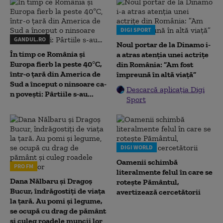
DIGI SPORT
GANDUL.RO
Noul portar de la Dinamo i-
În timp ce România și
a atras atenția unei actrițe
Europa fierb la peste 40°C,
din România: ”Am fost
într-o țară din America de
împreună în altă viață”
Sud a început o ninsoare ca-
Descarcă aplicația Digi
n povești: Pârtiile s-au...
Sport
DIGI WORLD
Oamenii schimbă
PRO FM
literalmente felul în care se
Dana Nălbaru și Dragoș
rotește Pământul,
Bucur, îndrăgostiți de viața
avertizează cercetătorii
la țară. Au pomi și legume,
se ocupă cu drag de pământ
și culeg roadele muncii lor