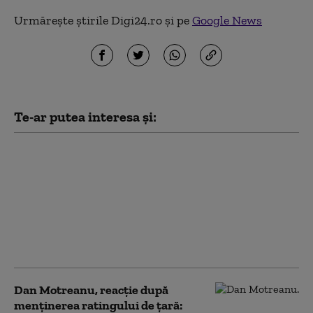
Urmărește știrile Digi24.ro și pe
Google News
Te-ar putea interesa și:
Crin Antonescu:
„Bolojan nu se
cramponează de
funcție. Va pleca atunci
când va fi învestit un
guvern”. Pe cine vede
drept premier
Dan Motreanu, reacție după
menținerea ratingului de țară: