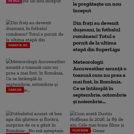
PE ROZ
le pregătește un nou
început
Din frați au devenit
dușmani, în fotbalul
românesc! Totul a
pornit de la ultima
FANATIK.RO
etapă din SuperLiga
Meteorologii
Accuweather anunță o
toamnă cum nu prea a
mai fost, în România.
Ce se întâmplă în
CANCAN
septembrie, octombrie
și noiembrie...
FILM NOW