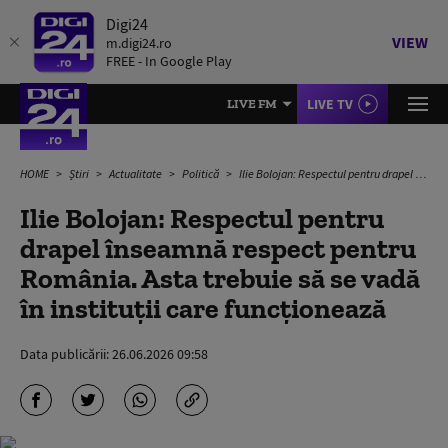
Digi24
VIEW
m.digi24.ro
FREE - In Google Play
LIVE TV
LIVE FM
HOME
Știri
Actualitate
Politică
Ilie Bolojan: Respectul pentru drapel înseamnă respect pentru România. Asta trebuie să se vadă în instituţii care funcţionează
Ilie Bolojan: Respectul pentru
drapel înseamnă respect pentru
România. Asta trebuie să se vadă
în instituţii care funcţionează
Data publicării:
26.06.2026 09:58