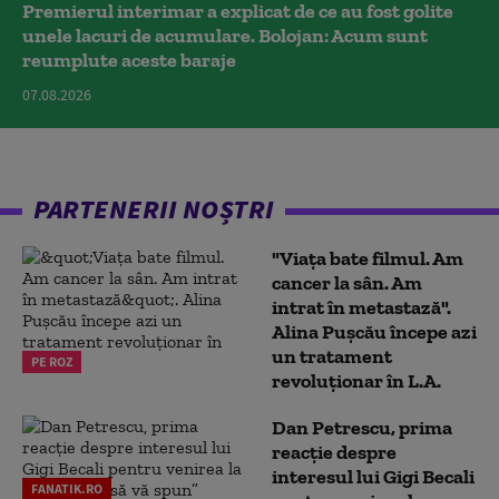
Premierul interimar a explicat de ce au fost golite
unele lacuri de acumulare. Bolojan: Acum sunt
reumplute aceste baraje
07.08.2026
PARTENERII NOȘTRI
"Viața bate filmul. Am
cancer la sân. Am
intrat în metastază".
Alina Pușcău începe azi
un tratament
PE ROZ
revoluționar în L.A.
Dan Petrescu, prima
reacție despre
interesul lui Gigi Becali
FANATIK.RO