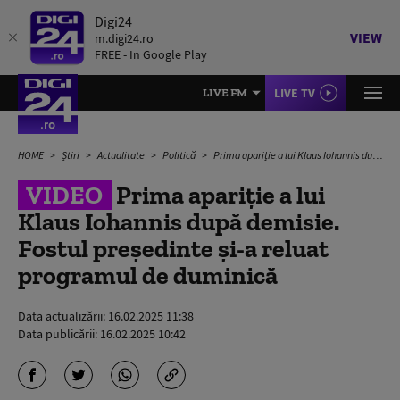
Digi24
VIEW
m.digi24.ro
FREE - In Google Play
LIVE TV
LIVE FM
HOME
Știri
Actualitate
Politică
Prima apariție a lui Klaus Iohannis după demisie. Fostul președinte și-a reluat programul de duminică
VIDEO
Prima apariție a lui
Klaus Iohannis după demisie.
Fostul președinte și-a reluat
programul de duminică
Data actualizării:
16.02.2025 11:38
Data publicării:
16.02.2025 10:42