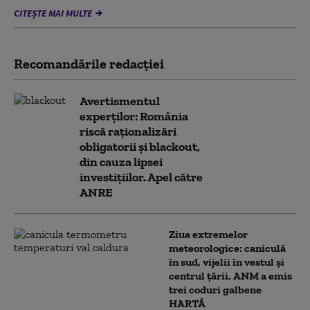
CITEȘTE MAI MULTE
Recomandările redacţiei
Avertismentul
experților: România
riscă raționalizări
obligatorii și blackout,
din cauza lipsei
investițiilor. Apel către
ANRE
Ziua extremelor
meteorologice: caniculă
în sud, vijelii în vestul și
centrul țării. ANM a emis
trei coduri galbene
HARTĂ