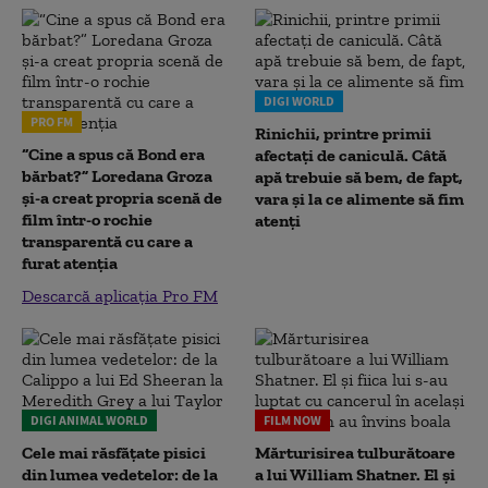
DIGI WORLD
PRO FM
Rinichii, printre primii
“Cine a spus că Bond era
afectați de caniculă. Câtă
bărbat?” Loredana Groza
apă trebuie să bem, de fapt,
și-a creat propria scenă de
vara și la ce alimente să fim
film într-o rochie
atenți
transparentă cu care a
furat atenția
Descarcă aplicația Pro FM
DIGI ANIMAL WORLD
FILM NOW
Cele mai răsfățate pisici
Mărturisirea tulburătoare
din lumea vedetelor: de la
a lui William Shatner. El și