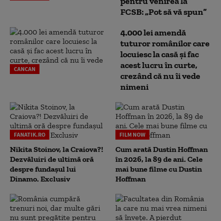
pentru venirea la
FCSB: „Pot să vă spun”
4.000 lei amendă
tuturor românilor care
locuiesc la casă și fac
acest lucru în curte,
CANCAN
crezând că nu îi vede
nimeni
FANATIK.RO
FILM NOW
Nikita Stoinov, la Craiova?!
Cum arată Dustin Hoffman
Dezvăluiri de ultimă oră
în 2026, la 89 de ani. Cele
despre fundașul lui
mai bune filme cu Dustin
Dinamo. Exclusiv
Hoffman