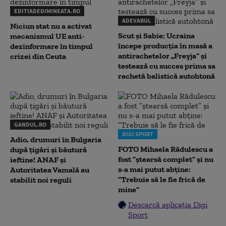
EDITIADEDIMINEATA.RO
ADEVARUL
Niciun stat nu a activat
Scut și Sabie: Ucraina
mecanismul UE anti-
începe producția în masă a
dezinformare în timpul
antirachetelor „Freyja” și
crizei din Ceuta
testează cu succes prima sa
rachetă balistică autohtonă
GANDUL.RO
DIGI SPORT
Adio, drumuri în Bulgaria
FOTO Mihaela Rădulescu a
după țigări și băutură
fost ”ștearsă complet” și nu
ieftine! ANAF și
s-a mai putut abține:
Autoritatea Vamală au
”Trebuie să le fie frică de
stabilit noi reguli
mine”
Descarcă aplicația Digi
Sport