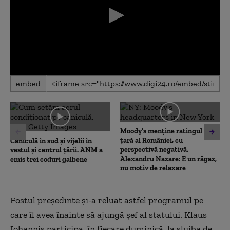
0
embed
seconds
of
0
seconds
Moody's menține ratingul de
țară al României, cu
Caniculă în sud și vijelii în
perspectivă negativă.
vestul și centrul țării. ANM a
Alexandru Nazare: E un răgaz,
emis trei coduri galbene
nu motiv de relaxare
Fostul președinte și-a reluat astfel programul pe
care îl avea înainte să ajungă șef al statului. Klaus
Iohannis participa, în fiecare duminică, la slujba de