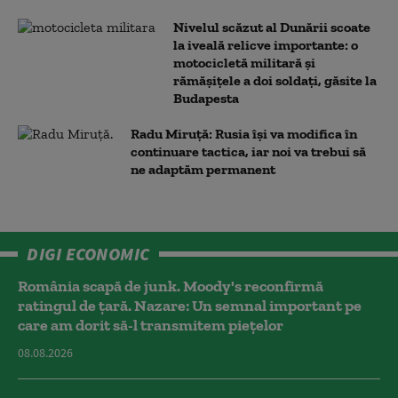
Nivelul scăzut al Dunării scoate
la iveală relicve importante: o
motocicletă militară și
rămășițele a doi soldați, găsite la
Budapesta
Radu Miruță: Rusia își va modifica în
continuare tactica, iar noi va trebui să
ne adaptăm permanent
DIGI ECONOMIC
România scapă de junk. Moody's reconfirmă
ratingul de țară. Nazare: Un semnal important pe
care am dorit să-l transmitem piețelor
08.08.2026