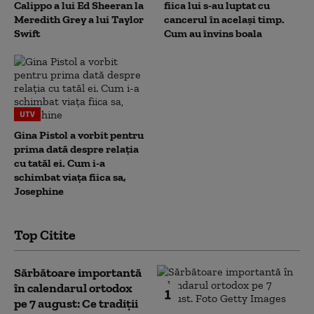
Calippo a lui Ed Sheeran la
fiica lui s-au luptat cu
Meredith Grey a lui Taylor
cancerul în același timp.
Swift
Cum au învins boala
UTV
Gina Pistol a vorbit pentru
prima dată despre relația
cu tatăl ei. Cum i-a
schimbat viața fiica sa,
Josephine
Top Citite
Sărbătoare importantă
în calendarul ortodox
1
pe 7 august: Ce tradiții