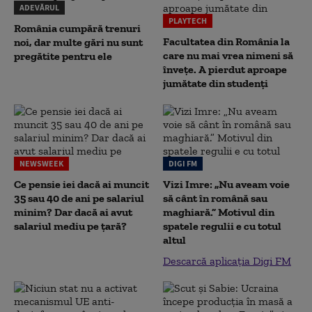
ADEVĂRUL
PLAYTECH
România cumpără trenuri
Facultatea din România la
noi, dar multe gări nu sunt
care nu mai vrea nimeni să
pregătite pentru ele
înveţe. A pierdut aproape
jumătate din studenţi
NEWSWEEK
DIGI FM
Ce pensie iei dacă ai muncit
Vizi Imre: „Nu aveam voie
35 sau 40 de ani pe salariul
să cânt în română sau
minim? Dar dacă ai avut
maghiară.” Motivul din
salariul mediu pe țară?
spatele regulii e cu totul
altul
Descarcă aplicația Digi FM