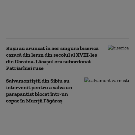
torențiale în mai multe
regiuni din țară: străzi
inundate, acoperișuri
smulse și zeci de
mașini avariate
Rușii au aruncat în aer singura biserică
cazacă din lemn din secolul al XVIII-lea
din Ucraina. Lăcașul era subordonat
Patriarhiei ruse
Salvamontiştii din Sibiu au
intervenit pentru a salva un
parapantist blocat într-un
copac în Munţii Făgăraş
Pană majoră de curent
în Sibiu: Mai multe
localități nu au