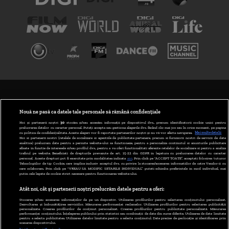
TERMENI ȘI CONDIȚII
POLITICA DE CONFIDENȚIALITATE
Nouă ne pasă ca datele tale personale să rămână confidențiale
Noi și partenerii noștri
30
stocăm și/sau accesăm informații pe dispozitivul dvs., precum identificatorii cookie unici pentru
prelucrarea datelor cu caracter personal. Puteți accepta sau gestiona alegerile dvs. făcând clic mai jos sau în orice moment, pe pagina
ABONARE DIGI TV
cu politica de confidențialitate. Aceste alegeri vor fi raportate partenerilor noștri și nu vă vor afecta navigarea.
Mai multe detalii
Noi si partenerii nostri (retelele de socializare si agentiile de publicitate partenere, precum si furnizorii nostri de servicii de date
analitice) prelucram date pentru a permite website-ului sa functioneze, pentru a personaliza continutul si anunturile publicitare
GESTIONAȚI PREFERINȚELE
afisate in functie de interesele si/sau profilul dvs., pentru a va oferi functionalitati aferente retelelor de socializare si pentru a analiza
traficul pe website. Beneficiati de drepturile prevazute de art. 15-22 din GDPR in legatura cu prelucrarea datelor cu caracter
personal. Aceste drepturi pot fi exercitate prin modalitatea indicata
aici
. Prin click pe “ACCEPT TOATE”, acceptati folosirea tuturor
CODUL DIGI24
Tehnologiilor de tip Cookie, care implica inclusiv acceptul dvs. cu privire la stocarea/accesarea informatiilor de catre Vendor-ii cu
care colaboram. Prin click pe “VREAU SA MODIFIC SETARILE INDIVIDUAL” puteti schimba preferintele in mod individual, mai
putin cele legate de cookie strict necesare pentru functionarea website-ului.
CAMERE WEB
Atât noi, cât și partenerii noștri prelucrăm datele pentru a oferi:
CONTACT/INFO
Stocarea și/sau accesarea informațiilor de pe un dispozitiv. Utilizarea profilurilor pentru selectarea conținutului personalizat.
Dezvoltarea și îmbunătățirea serviciilor. Măsurarea performanței reclamelor. Utilizarea profilurilor pentru selectarea publicității
personalizate. Crearea profilurilor de conținut personalizat. Crearea profilurilor pentru publicitate personalizată. Măsurarea
performanței conținutului. Înțelegerea publicului prin statistici sau combinații de date din surse diferite. Utilizarea de date limitate
pentru a selecta publicitatea. Utilizarea datelor limitate pentru a selecta conținutul. Date precise de geolocație și identificarea prin
VERSIUNE DESKTOP
scanarea dispozitivului.