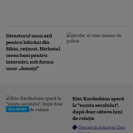
electricitate,
activitatea Spitalului
Judeţean este afectată
Directorul unui azil
pentru bătrâni din
Sibiu, reținut. Bărbatul
cerea bani pentru
internări, sub forma
unor „donații”
Kim Kardashian speră
la "nunta secolului",
DIGI SPORT
după doar câteva luni
de relație
Descarcă aplicația Digi