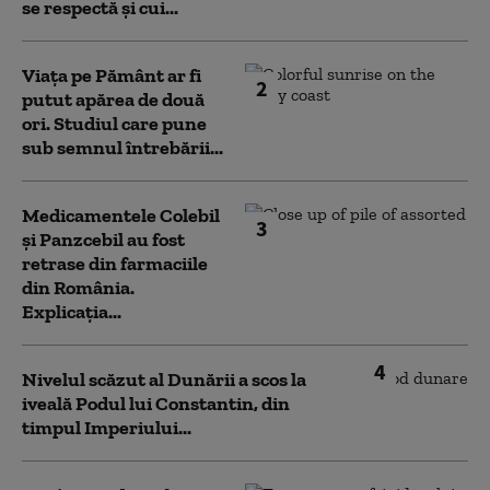
se respectă și cui...
Viața pe Pământ ar fi
2
putut apărea de două
ori. Studiul care pune
sub semnul întrebării...
Medicamentele Colebil
3
și Panzcebil au fost
retrase din farmaciile
din România.
Explicația...
4
Nivelul scăzut al Dunării a scos la
iveală Podul lui Constantin, din
timpul Imperiului...