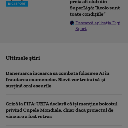
preia alt club din
DIGI SPORT
SuperLigă: ”Acolo sunt
toate condițiile”
Descarcă aplicația Digi
Sport
Ultimele știri
Danemarca încearcă să combată folosirea AI în
fraudarea examenelor. Elevii vor trebui să-şi
susţină oral eseurile
Criză la FIFA: UEFA declară că îşi menţine boicotul
privind Cupele Mondiale, chiar dacă proiectul de
vânzare a fost retras