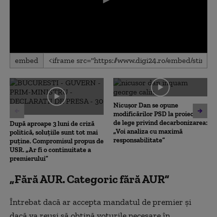
0
embed
seconds
of
0
seconds
Nicușor Dan se opune
modificărilor PSD la proiectul
de lege privind decarbonizarea:
După aproape 3 luni de criză
„Voi analiza cu maximă
politică, soluțiile sunt tot mai
responsabilitate”
puține. Compromisul propus de
USR. „Ar fi o continuitate a
premierului”
„Fără AUR. Categoric fără AUR”
Întrebat dacă ar accepta mandatul de premier și
dacă va reuși să obțină voturile necesare în