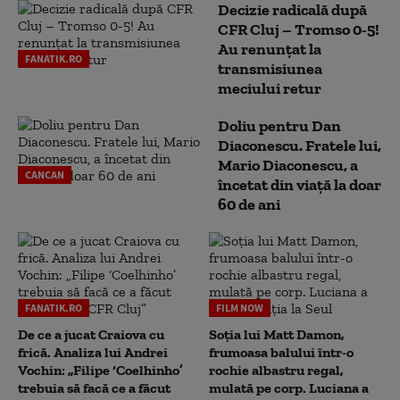
Decizie radicală după
CFR Cluj – Tromso 0-5!
Au renunțat la
FANATIK.RO
transmisiunea
meciului retur
Doliu pentru Dan
Diaconescu. Fratele lui,
Mario Diaconescu, a
CANCAN
încetat din viață la doar
60 de ani
FANATIK.RO
FILM NOW
De ce a jucat Craiova cu
Soția lui Matt Damon,
frică. Analiza lui Andrei
frumoasa balului într-o
Vochin: „Filipe ‘Coelhinho’
rochie albastru regal,
trebuia să facă ce a făcut
mulată pe corp. Luciana a