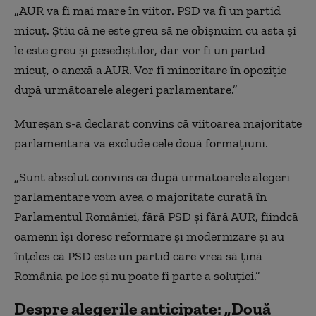
„AUR va fi mai mare în viitor. PSD va fi un partid
micuț. Știu că ne este greu să ne obișnuim cu asta și
le este greu și pesediștilor, dar vor fi un partid
micuț, o anexă a AUR. Vor fi minoritare în opoziție
după următoarele alegeri parlamentare.”
Mureșan s-a declarat convins că viitoarea majoritate
parlamentară va exclude cele două formațiuni.
„Sunt absolut convins că după următoarele alegeri
parlamentare vom avea o majoritate curată în
Parlamentul României, fără PSD și fără AUR, fiindcă
oamenii își doresc reformare și modernizare și au
înțeles că PSD este un partid care vrea să țină
România pe loc și nu poate fi parte a soluției.”
Despre alegerile anticipate: „Două