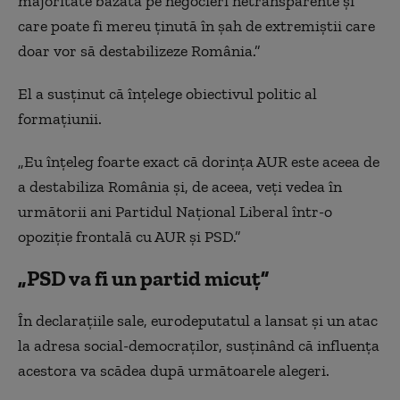
majoritate bazată pe negocieri netransparente și
care poate fi mereu ținută în șah de extremiștii care
doar vor să destabilizeze România.”
El a susținut că înțelege obiectivul politic al
formațiunii.
„Eu înțeleg foarte exact că dorința AUR este aceea de
a destabiliza România și, de aceea, veți vedea în
următorii ani Partidul Național Liberal într-o
opoziție frontală cu AUR și PSD.”
„PSD va fi un partid micuț”
În declarațiile sale, eurodeputatul a lansat și un atac
la adresa social-democraților, susținând că influența
acestora va scădea după următoarele alegeri.