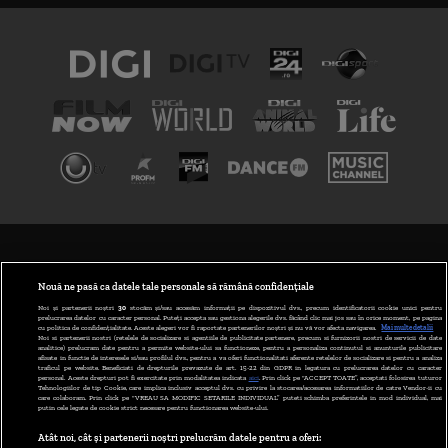
TERMENI ȘI CONDIȚII
POLITICA DE CONFIDENȚIALITATE
Nouă ne pasă ca datele tale personale să rămână confidențiale
Noi și partenerii noștri
30
stocăm și/sau accesăm informații pe dispozitivul dvs., precum identificatorii cookie unici pentru
prelucrarea datelor cu caracter personal. Puteți accepta sau gestiona alegerile dvs. făcând clic mai jos sau în orice moment, pe pagina
ABONARE DIGI TV
cu politica de confidențialitate. Aceste alegeri vor fi raportate partenerilor noștri și nu vă vor afecta navigarea.
Mai multe detalii
Noi si partenerii nostri (retelele de socializare si agentiile de publicitate partenere, precum si furnizorii nostri de servicii de date
analitice) prelucram date pentru a permite website-ului sa functioneze, pentru a personaliza continutul si anunturile publicitare
GESTIONAȚI PREFERINȚELE
afisate in functie de interesele si/sau profilul dvs., pentru a va oferi functionalitati aferente retelelor de socializare si pentru a analiza
traficul pe website. Beneficiati de drepturile prevazute de art. 15-22 din GDPR in legatura cu prelucrarea datelor cu caracter
personal. Aceste drepturi pot fi exercitate prin modalitatea indicata
aici
. Prin click pe “ACCEPT TOATE”, acceptati folosirea tuturor
CODUL DIGI24
Tehnologiilor de tip Cookie, care implica inclusiv acceptul dvs. cu privire la stocarea/accesarea informatiilor de catre Vendor-ii cu
care colaboram. Prin click pe “VREAU SA MODIFIC SETARILE INDIVIDUAL” puteti schimba preferintele in mod individual, mai
putin cele legate de cookie strict necesare pentru functionarea website-ului.
CAMERE WEB
Atât noi, cât și partenerii noștri prelucrăm datele pentru a oferi:
CONTACT/INFO