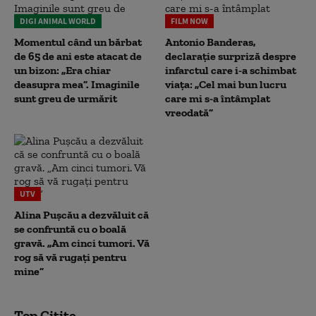
DIGI ANIMAL WORLD
FILM NOW
Momentul când un bărbat
Antonio Banderas,
de 65 de ani este atacat de
declarație surpriză despre
un bizon: „Era chiar
infarctul care i-a schimbat
deasupra mea”. Imaginile
viața: „Cel mai bun lucru
sunt greu de urmărit
care mi s-a întâmplat
vreodată”
UTV
Alina Pușcău a dezvăluit că
se confruntă cu o boală
gravă. „Am cinci tumori. Vă
rog să vă rugați pentru
mine”
Top Citite