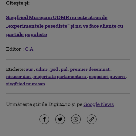
Citește și:
Siegfried Mureșan: UDMR nu este atras de
„experimentele pesediste” și nu va face alianțe cu
partide populiste
Editor :
C.A.
Etichete:
aur
udmr
psd
pnl
premier desemnat
nicusor dan
majoritate parlamentara
negocieri guvern
siegfried muresan
Urmărește știrile Digi24.ro și pe
Google News