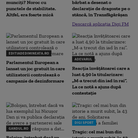
munciți? Noroc cu
bărbat a desenat o
punctele de stabilitate.
declaraţie de dragoste pe o
Altfel, era foarte mică
stâncă, în Transfăgărăşan
Descarcă aplicația Digi FM
EDITIADEDIMINEATA.RO
ADEVARUL
Parlamentul European a
Reacția învățătoarei care a
lansat un joc gratuit în care
luat 4,90 la titularizare:
utilizatorii controlează o
„M-a trecut din iad în rai”.
campanie de dezinformare
La ce notă a ajuns după
contestație
DIGI SPORT
GANDUL.RO
Tragic: cel mai bun din
Bolojan, întrebat dacă va
istorie a murit subit, la 43