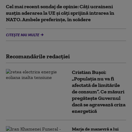
Cel mai recent sondaj de opinie: Câți ucraineni
susțin aderarea la UE și câți sprijină intrarea în
NATO. Ambele preferințe, în scădere
CITEȘTE MAI MULTE
Recomandările redacţiei
Cristian Bușoi:
„Populația nu va fi
afectată de limitările
de consum”. Ce măsuri
pregătește Guvernul
dacă se agravează criza
energetică
Marja de manevră a lui