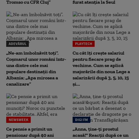
Tromso cu CFR Cluj”
furat atenția la Seul
ADEVĂRUL
PLAYTECH
„Ne-am îmbolnăvit toți”.
Cu cât îți crește salariul
Coșmarul unor români într-
pentru fiecare prag de
una dintre cele mai
vechime. Cum se aplică
populare destinații din
majorările din noua Lege a
Albania: „Apa mirosea a
salarizării după 3, 5, 10, 15
canalizare”
și...
NEWSWEEK
DIGI FM
Ce pensie a primit un
„Anna, ţine-ţi prostul
pensionar după 40 ani
acasă!" Reacţii după ce un