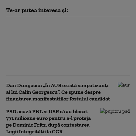
Te-ar putea interesa și:
România nu își mai
permite să sprijine
financiar Ucraina,
spune Dungaciu.
Liderul AUR se
distanțează de
discursul lui Simion
Dan Dungaciu: „În AUR există simpatizanți
ai lui Călin Georgescu”. Ce spune despre
finanțarea manifestațiilor fostului candidat
PSD acuză PNL şi USR că au blocat
771 milioane euro pentru a-l proteja
pe Dominic Fritz, după contestarea
Legii Integrității la CCR