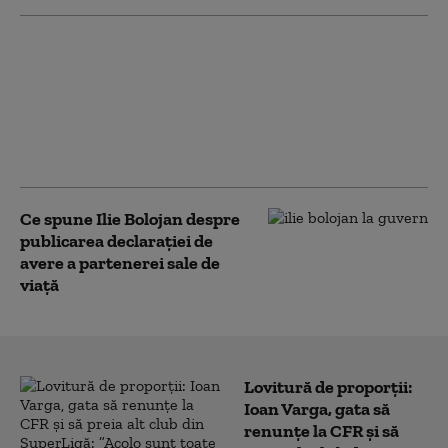
Parteneriatul civil, o
discuție incomodă
pentru AUR. Dan
Dungaciu: „E o idee. O
să le transmit
colegilor”
Ce spune Ilie Bolojan despre
publicarea declarației de
avere a partenerei sale de
viață
Lovitură de proporții:
Ioan Varga, gata să
renunțe la CFR și să