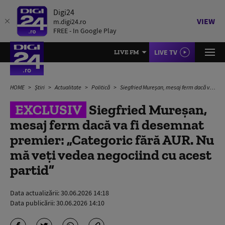
Digi24
VIEW
m.digi24.ro
FREE - In Google Play
LIVE TV
LIVE FM
HOME
Știri
Actualitate
Politică
Siegfried Mureșan, mesaj ferm dacă va fi desemnat premier: „Categoric fără AUR. Nu mă veți vedea negociind cu acest partid”
EXCLUSIV
Siegfried Mureșan,
mesaj ferm dacă va fi desemnat
premier: „Categoric fără AUR. Nu
mă veți vedea negociind cu acest
partid”
Data actualizării:
30.06.2026 14:18
Data publicării:
30.06.2026 14:10