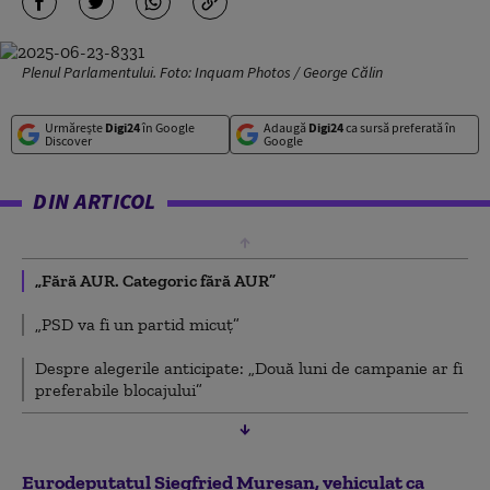
Plenul Parlamentului. Foto: Inquam Photos / George Călin
Urmărește
Digi24
în Google
Adaugă
Digi24
ca sursă preferată în
Discover
Google
DIN ARTICOL
„Fără AUR. Categoric fără AUR”
„PSD va fi un partid micuț”
Despre alegerile anticipate: „Două luni de campanie ar fi
preferabile blocajului”
Eurodeputatul Siegfried Mureșan, vehiculat ca