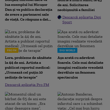
lua exemplul lui Nicușor
de ani. Solicitarea
Dan și va publica declarația
neobișnuită a familiei
de avere a partenerei sale
Descarcă aplicația Digi
de viață. Ce răspuns a dat...
Sport
PRO FM
DIGI WORLD
Lora, probleme de sănătate
Așa arată cu adevărat
la 44 de ani. Artista a
Soarele. Cele mai detaliate
publicat raportul medical:
imagini realizate vreodată
„Urmează cel puțin 10
dezvăluie un fenomen
ședințe de terapie”
spectaculos
Descarcă aplicația Pro FM