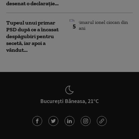
desenat o declarație...
Tupeul unui primar
5
PSD după ce a încasat
despăgubiri pentru
secetă, iar apoi a
vândut...
București Băneasa, 21°C