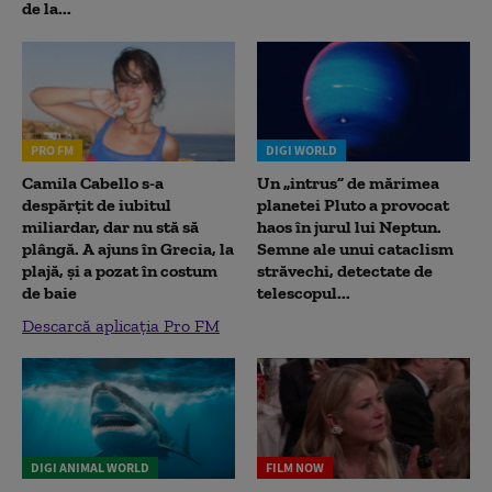
de la...
PRO FM
DIGI WORLD
Camila Cabello s-a
Un „intrus” de mărimea
despărțit de iubitul
planetei Pluto a provocat
miliardar, dar nu stă să
haos în jurul lui Neptun.
plângă. A ajuns în Grecia, la
Semne ale unui cataclism
plajă, și a pozat în costum
străvechi, detectate de
de baie
telescopul...
Descarcă aplicația Pro FM
DIGI ANIMAL WORLD
FILM NOW