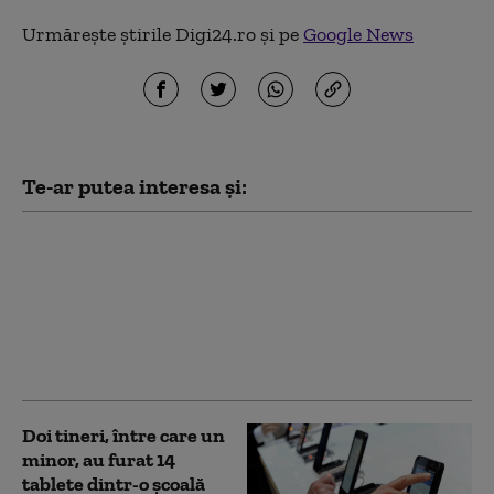
Urmărește știrile Digi24.ro și pe
Google News
Te-ar putea interesa și:
Anchetă ANSVSA: Risc
epidemiologic major,
după transportul ilegal
a 92 de miei. Până la
sosirea inspectorilor, 41
dintre ei au dispărut
Doi tineri, între care un
minor, au furat 14
tablete dintr-o şcoală