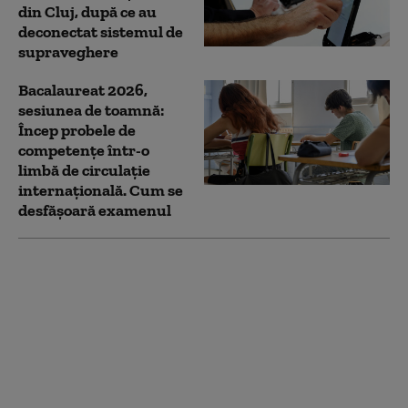
din Cluj, după ce au
deconectat sistemul de
supraveghere
Bacalaureat 2026,
sesiunea de toamnă:
Încep probele de
competențe într-o
limbă de circulație
internațională. Cum se
desfășoară examenul
Bacalaureat 2026,
sesiunea de toamnă:
Elevii susțin astăzi
evaluarea
competențelor la limba
maternă. Cum sunt
structurate subiectele