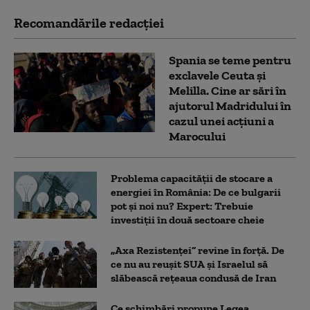
Recomandările redacţiei
Spania se teme pentru
exclavele Ceuta și
Melilla. Cine ar sări în
ajutorul Madridului în
cazul unei acțiuni a
Marocului
Problema capacității de stocare a
energiei în România: De ce bulgarii
pot și noi nu? Expert: Trebuie
investiții în două sectoare cheie
„Axa Rezistenței” revine în forță. De
ce nu au reușit SUA și Israelul să
slăbească rețeaua condusă de Iran
Ce schimbări propune Legea