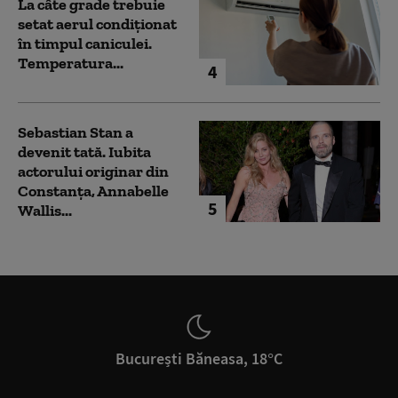
La câte grade trebuie
setat aerul condiționat
în timpul caniculei.
Temperatura...
4
Sebastian Stan a
devenit tată. Iubita
actorului originar din
Constanța, Annabelle
5
Wallis...
București Băneasa, 18°C