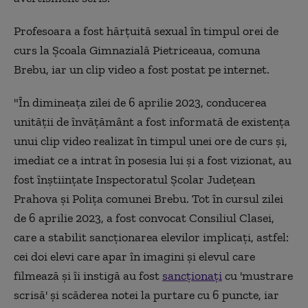
Profesoara a fost hărţuită sexual în timpul orei de
curs la Şcoala Gimnazială Pietriceaua, comuna
Brebu, iar un clip video a fost postat pe internet.
"În dimineaţa zilei de 6 aprilie 2023, conducerea
unităţii de învăţământ a fost informată de existenţa
unui clip video realizat în timpul unei ore de curs şi,
imediat ce a intrat în posesia lui şi a fost vizionat, au
fost înştiinţate Inspectoratul Şcolar Judeţean
Prahova şi Poliţa comunei Brebu. Tot în cursul zilei
de 6 aprilie 2023, a fost convocat Consiliul Clasei,
care a stabilit sancţionarea elevilor implicaţi, astfel:
cei doi elevi care apar în imagini şi elevul care
filmează şi îi instigă au fost
sancţionaţi
cu 'mustrare
scrisă' şi scăderea notei la purtare cu 6 puncte, iar