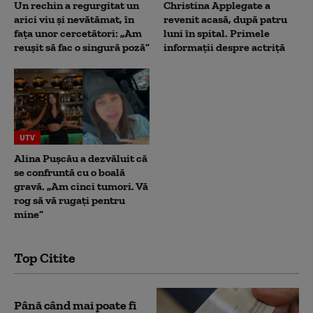
Un rechin a regurgitat un
Christina Applegate a
arici viu și nevătămat, în
revenit acasă, după patru
fața unor cercetători: „Am
luni în spital. Primele
reușit să fac o singură poză”
informații despre actriță
UTV
Alina Pușcău a dezvăluit că
se confruntă cu o boală
gravă. „Am cinci tumori. Vă
rog să vă rugați pentru
mine”
Top Citite
Până când mai poate fi