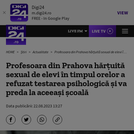
Digi24
VIEW
m.digi24.ro
FREE - In Google Play
LIVE TV
LIVE FM
HOME
Știri
Actualitate
Profesoara din Prahova hărțuită sexual de elevi în timpul orelor a refuzat testarea psihologică și va preda la aceeași școală
Profesoara din Prahova hărțuită
sexual de elevi în timpul orelor a
refuzat testarea psihologică și va
preda la aceeași școală
Data publicării:
22.08.2023 13:27