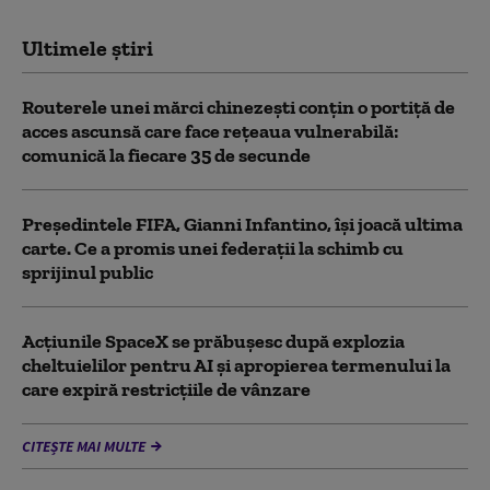
Ultimele știri
Routerele unei mărci chinezești conțin o portiță de
acces ascunsă care face rețeaua vulnerabilă:
comunică la fiecare 35 de secunde
Președintele FIFA, Gianni Infantino, îşi joacă ultima
carte. Ce a promis unei federații la schimb cu
sprijinul public
Acţiunile SpaceX se prăbuşesc după explozia
cheltuielilor pentru AI şi apropierea termenului la
care expiră restricţiile de vânzare
CITEȘTE MAI MULTE