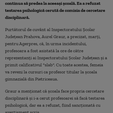
continua să predea la aceeaşi școală. Ea a refuzat
testarea psihologică cerută de comisia de cercetare
disciplinară.
Purtătorul de cuvânt al Inspectoratului Şcolar
Judeţean Prahova, Aurel Graur, a precizat, marţi,
pentru Agerpres, că, în urma incidentului,
profesoara a fost asistată la ore de către
reprezentanţi ai Inspectoratului Școlar Județean și a
primit calificativul "slab". Cu toate acestea, femeia
va reveni la cursuri ca profesor titular la şcoala
gimnazială din Pietriceaua.
Graur a menţionat că şcoala face propria cercetare
disciplinară şi i-a cerut profesoarei să facă testarea
psihologică, dar ea a refuzat, fiind sancţionată cu
avertisment scris.