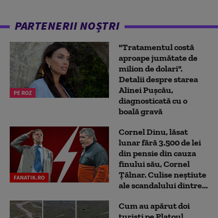
PARTENERII NOȘTRI
"Tratamentul costă
aproape jumătate de
milion de dolari".
Detalii despre starea
Alinei Pușcău,
PE ROZ
diagnosticată cu o
boală gravă
Cornel Dinu, lăsat
lunar fără 3.500 de lei
din pensie din cauza
finului său, Cornel
Țălnar. Culise neștiute
FANATIK.RO
ale scandalului dintre...
Cum au apărut doi
turiști pe Platoul