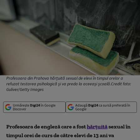
Profesoara din Prahova hărțuită sexual de elevi în timpul orelor a
refuzat testarea psihologică și va preda la aceeași școală.Credit foto:
Guliver/Getty Images
Urmărește
Digi24
în Google
Adaugă
Digi24
ca sursă preferată în
Discover
Google
Profesoara de engleză care a fost
hărţuită
sexual în
timpul orei de curs de către elevi de 13 ani va