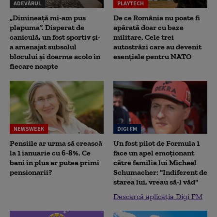
ADEVĂRUL
PLAYTECH
„Dimineață mi-am pus
De ce România nu poate fi
plapuma”. Disperat de
apărată doar cu baze
caniculă, un fost sportiv și-
militare. Cele trei
a amenajat subsolul
autostrăzi care au devenit
blocului și doarme acolo în
esențiale pentru NATO
fiecare noapte
NEWSWEEK
DIGI FM
Pensiile ar urma să crească
Un fost pilot de Formula 1
la 1 ianuarie cu 6-8%. Ce
face un apel emoționant
bani în plus ar putea primi
către familia lui Michael
pensionarii?
Schumacher: "Indiferent de
starea lui, vreau să-l văd"
Descarcă aplicația Digi FM