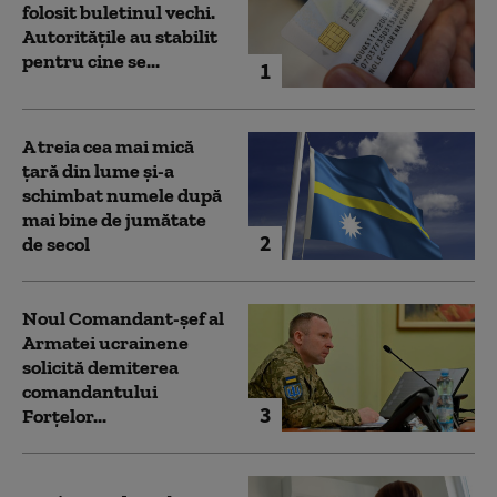
folosit buletinul vechi.
Autoritățile au stabilit
pentru cine se...
1
A treia cea mai mică
țară din lume și-a
schimbat numele după
mai bine de jumătate
2
de secol
Noul Comandant-șef al
Armatei ucrainene
solicită demiterea
comandantului
3
Forțelor...