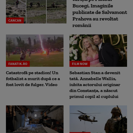
Bucegi. Imaginile
publicate de Salvamont
Prahova au revoltat
CANCAN
românii
FANATIK.RO
FILM NOW
Catastrofă pe stadion! Un
Sebastian Stan a devenit
fotbalist a murit după ce a
tată. Annabelle Wallis,
fost lovit de fulger. Video
iubita actorului originar
din Constanța, a născut
primul copil al cuplului