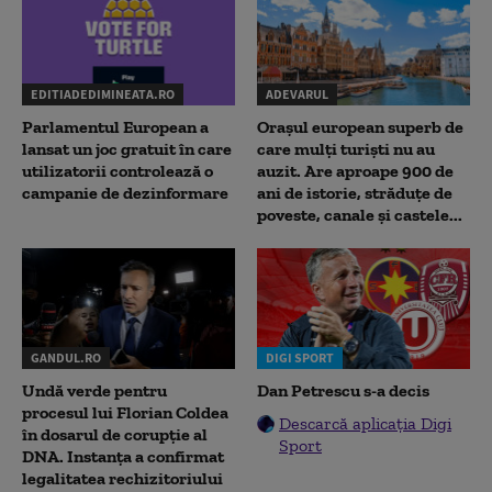
EDITIADEDIMINEATA.RO
ADEVARUL
Parlamentul European a
Orașul european superb de
lansat un joc gratuit în care
care mulți turiști nu au
utilizatorii controlează o
auzit. Are aproape 900 de
campanie de dezinformare
ani de istorie, străduțe de
poveste, canale și castele...
GANDUL.RO
DIGI SPORT
Undă verde pentru
Dan Petrescu s-a decis
procesul lui Florian Coldea
Descarcă aplicația Digi
în dosarul de corupție al
Sport
DNA. Instanța a confirmat
legalitatea rechizitoriului