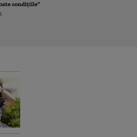
oate condițiile”
t