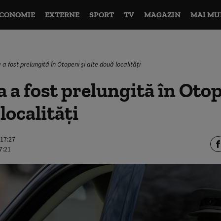
CONOMIE
EXTERNE
SPORT
TV
MAGAZIN
MAI MU
a fost prelungită în Otopeni și alte două localități
 a fost prelungită în Otop
localități
 17:27
7:21