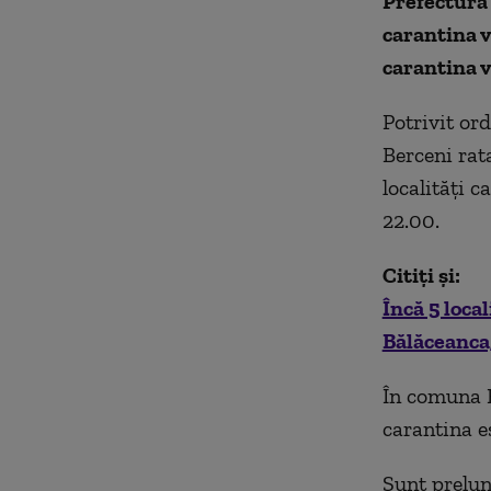
Prefectura 
carantina v
carantina v
Potrivit or
Berceni rata
localități c
22.00.
Citiți și:
Încă 5 local
Bălăceanca
În comuna Br
carantina es
Sunt prelung