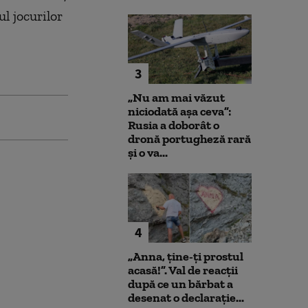
l jocurilor
3
„Nu am mai văzut
niciodată așa ceva”:
Rusia a doborât o
dronă portugheză rară
și o va...
4
„Anna, ţine-ţi prostul
acasă!”. Val de reacții
după ce un bărbat a
desenat o declarație...