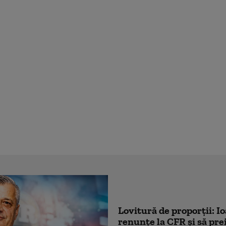
Lovitură de proporții: I
renunțe la CFR și să prei