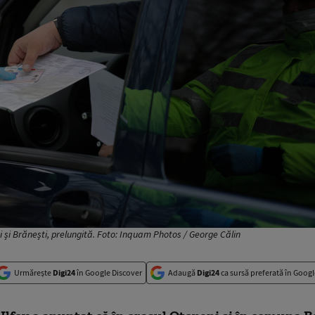
 și Brănești, prelungită. Foto: Inquam Photos / George Călin
Urmărește
Digi24
în Google Discover
Adaugă
Digi24
ca sursă preferată în Googl