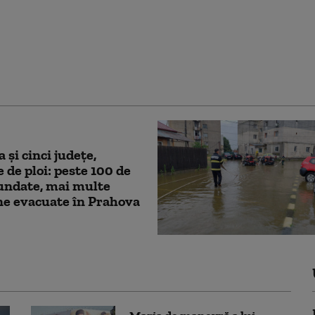
tocaliu în Ilfov: averse
ale, vânt de până la 70
 grindină. Ce localități
zate
 și cinci județe,
e de ploi: peste 100 de
undate, mai multe
ne evacuate în Prahova