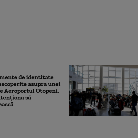
de 22 de ani dată
tă vineri din București
găsită moartă. Femeia a
ită de tren în Ilfov
mente de identitate
descoperite asupra unei
e Aeroportul Otopeni.
tenționa să
ească