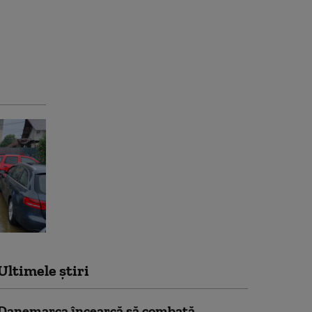
Ultimele știri
Danemarca încearcă să combată