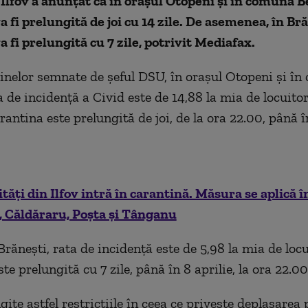
Ilfov a anunțat că în orașul Otopeni și în comuna B
a fi prelungită de joi cu 14 zile. De asemenea, în Br
a fi prelungită cu 7 zile,
potrivit Mediafax
.
dinelor semnate de șeful DSU, în orașul Otopeni și î
 de incidență a Civid este de 14,88 la mia de locuitor
arantina este prelungită de joi, de la ora 22.00, până în
ități din Ilfov intră în carantină. Măsura se aplică î
, Căldăraru, Poșta și Tânganu
ănești, rata de incidență este de 5,98 la mia de locui
te prelungită cu 7 zile, până în 8 aprilie, la ora 22.00
ite astfel restricțiile în ceea ce privește deplasarea 