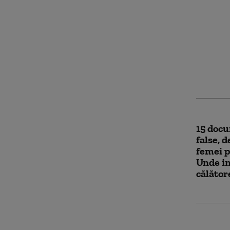
Tânăra 
dispăru
a fost 
fost lov
15 docu
false, 
femei p
Unde in
călător