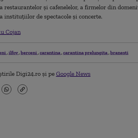
a restaurantelor și cafenelelor, a firmelor din domeniu
a instituțiilor de spectacole și concerte.
iu Cojan
eni
ilfov
berceni
carantina
carantina prelungita
branesti
tirile Digi24.ro și pe
Google News