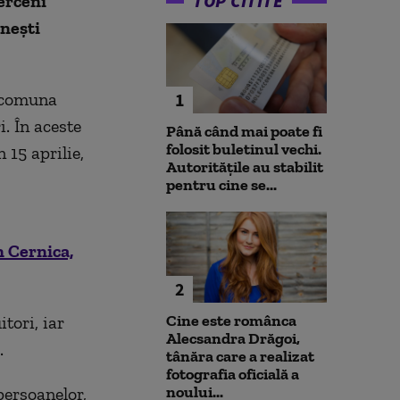
TOP CITITE
erceni
ănești
n comuna
1
i. În aceste
Până când mai poate fi
folosit buletinul vechi.
 15 aprilie,
Autoritățile au stabilit
pentru cine se...
n Cernica,
2
Cine este românca
tori, iar
Alecsandra Drăgoi,
.
tânăra care a realizat
fotografia oficială a
noului...
persoanelor,