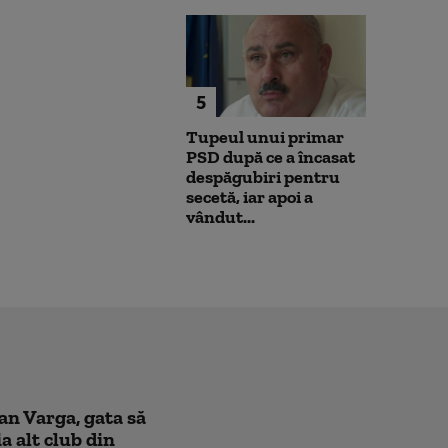
5
Tupeul unui primar
PSD după ce a încasat
despăgubiri pentru
secetă, iar apoi a
vândut...
oan Varga, gata să
a alt club din