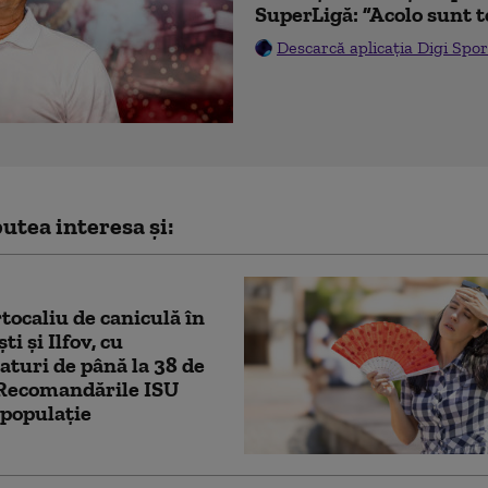
SuperLigă: ”Acolo sunt t
Descarcă aplicația Digi Spor
utea interesa și:
tocaliu de caniculă în
i și Ilfov, cu
turi de până la 38 de
 Recomandările ISU
populație