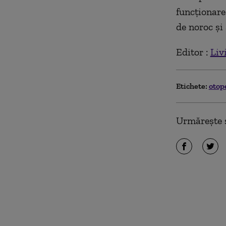
funcționare
de noroc și 
Editor :
Liv
Etichete:
otop
Urmărește ș