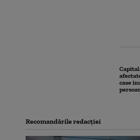
Cod por
torenți
km/h și
sunt vi
Capitala
afectat
case in
persoa
Recomandările redacţiei