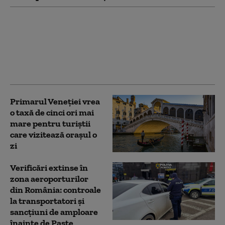
Bienala de la Veneția
rămâne fără finanțare
de la UE din cauza
participării Rusiei la
eveniment
Primarul Veneției vrea
o taxă de cinci ori mai
mare pentru turiştii
care vizitează oraşul o
zi
Verificări extinse în
zona aeroporturilor
din România: controale
la transportatori și
sancțiuni de amploare
înainte de Paște