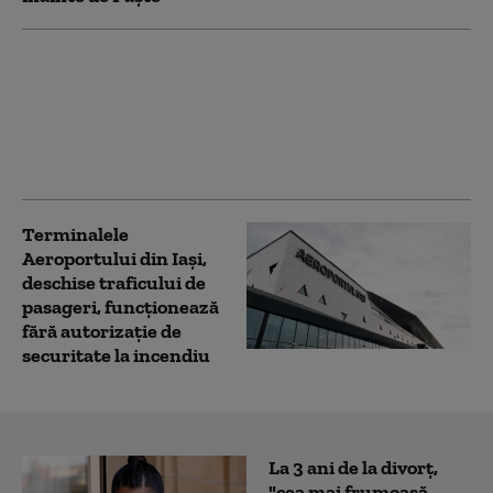
Veneţia reintroduce
taxa de 10 euro pentru
turiştii care vizitează
oraşul o zi
Terminalele
Aeroportului din Iași,
deschise traficului de
pasageri, funcționează
fără autorizație de
securitate la incendiu
La 3 ani de la divorț,
"cea mai frumoasă