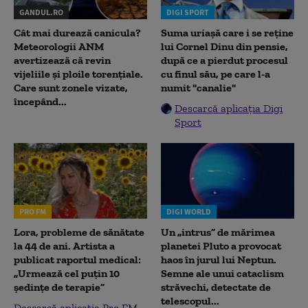
GANDUL.RO
DIGI SPORT
Cât mai durează canicula?
Suma uriașă care i se reține
Meteorologii ANM
lui Cornel Dinu din pensie,
avertizează că revin
după ce a pierdut procesul
vijeliile și ploile torențiale.
cu finul său, pe care l-a
Care sunt zonele vizate,
numit "canalie"
începând...
Descarcă aplicația Digi
Sport
PRO FM
DIGI WORLD
Lora, probleme de sănătate
Un „intrus” de mărimea
la 44 de ani. Artista a
planetei Pluto a provocat
publicat raportul medical:
haos în jurul lui Neptun.
„Urmează cel puțin 10
Semne ale unui cataclism
ședințe de terapie”
străvechi, detectate de
telescopul...
Descarcă aplicația Pro FM