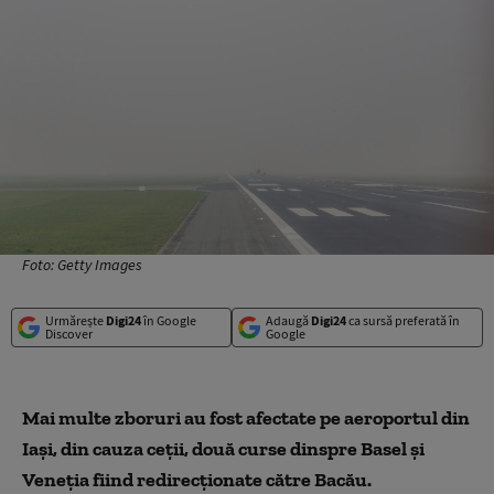
Foto: Getty Images
Urmărește
Digi24
în Google
Adaugă
Digi24
ca sursă preferată în
Discover
Google
Mai multe zboruri au fost afectate pe aeroportul din
Iaşi, din cauza ceţii, două curse dinspre Basel şi
Veneţia fiind redirecţionate către Bacău.