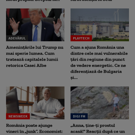
ADEVĂRUL
PLAYTECH
Amenințările lui Trump nu
Cum a ajuns România una
mai sperie lumea. Cum
dintre cele mai vulnerabile
tratează capitalele lumii
țări din regiune din punct
retorica Casei Albe
de vedere energetic. Ce ne
diferențiază de Bulgaria
și...
NEWSWEEK
DIGI FM
România poate ajunge
„Anna, ţine-ţi prostul
vineri în „junk”. Economist:
acasă!" Reacţii după ce un