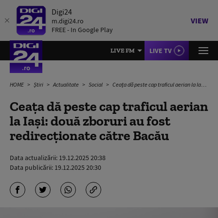
Digi24
VIEW
m.digi24.ro
FREE - In Google Play
LIVE TV
LIVE FM
HOME
Știri
Actualitate
Social
Ceața dă peste cap traficul aerian la Iași: două zboruri au fost redirecționate către Bacău
Ceața dă peste cap traficul aerian
la Iași: două zboruri au fost
redirecționate către Bacău
Data actualizării:
19.12.2025 20:38
Data publicării:
19.12.2025 20:30