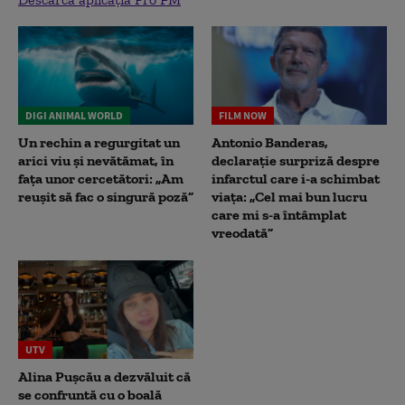
DIGI ANIMAL WORLD
FILM NOW
Un rechin a regurgitat un
Antonio Banderas,
arici viu și nevătămat, în
declarație surpriză despre
fața unor cercetători: „Am
infarctul care i-a schimbat
reușit să fac o singură poză”
viața: „Cel mai bun lucru
care mi s-a întâmplat
vreodată”
UTV
Alina Pușcău a dezvăluit că
se confruntă cu o boală