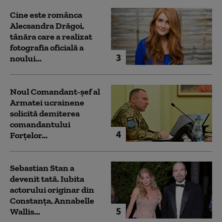
Cine este românca
Alecsandra Drăgoi,
tânăra care a realizat
fotografia oficială a
3
noului...
Noul Comandant-șef al
Armatei ucrainene
solicită demiterea
comandantului
4
Forțelor...
Sebastian Stan a
devenit tată. Iubita
actorului originar din
Constanța, Annabelle
5
Wallis...