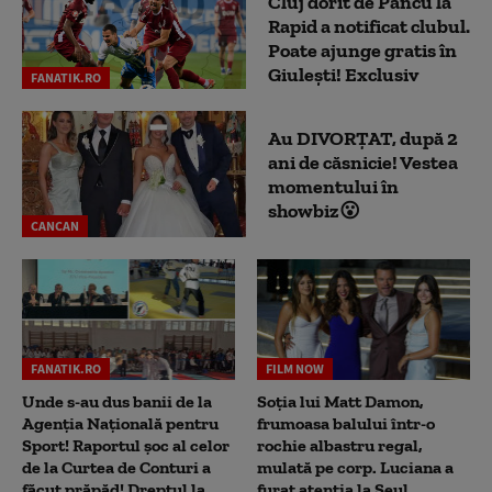
Cluj dorit de Pancu la
Rapid a notificat clubul.
Poate ajunge gratis în
Giulești! Exclusiv
FANATIK.RO
Au DIVORȚAT, după 2
ani de căsnicie! Vestea
momentului în
showbiz😮
CANCAN
FANATIK.RO
FILM NOW
Unde s-au dus banii de la
Soția lui Matt Damon,
Agenția Națională pentru
frumoasa balului într-o
Sport! Raportul șoc al celor
rochie albastru regal,
de la Curtea de Conturi a
mulată pe corp. Luciana a
făcut prăpăd! Dreptul la...
furat atenția la Seul