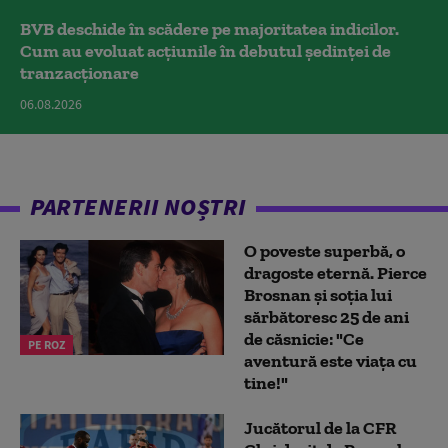
BVB deschide în scădere pe majoritatea indicilor.
Cum au evoluat acțiunile în debutul ședinței de
tranzacționare
06.08.2026
PARTENERII NOȘTRI
O poveste superbă, o
dragoste eternă. Pierce
Brosnan și soția lui
sărbătoresc 25 de ani
de căsnicie: "Ce
PE ROZ
aventură este viața cu
tine!"
Jucătorul de la CFR