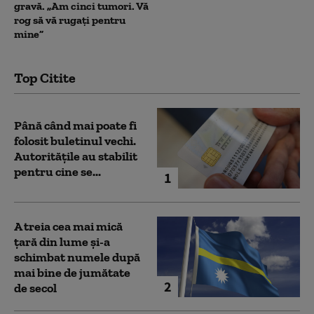
gravă. „Am cinci tumori. Vă
rog să vă rugați pentru
mine”
Top Citite
Până când mai poate fi
folosit buletinul vechi.
Autoritățile au stabilit
pentru cine se...
1
A treia cea mai mică
țară din lume și-a
schimbat numele după
mai bine de jumătate
2
de secol