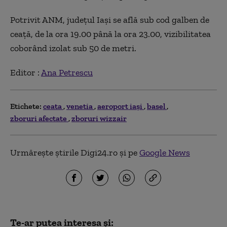
Potrivit ANM, judeţul Iaşi se află sub cod galben de
ceaţă, de la ora 19.00 p
ân
ă la ora 23.00, vizibilitatea
cobor
ând izolat sub 50 de metri.
Editor :
Ana Petrescu
Etichete:
ceata
venetia
aeroport iaşi
basel
zboruri afectate
zboruri wizzair
Urmărește știrile Digi24.ro și pe
Google News
Te-ar putea interesa și: