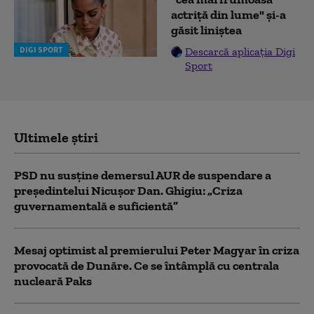
actriță din lume" și-a
găsit liniștea
DIGI SPORT
Descarcă aplicația Digi
Sport
Ultimele știri
PSD nu susține demersul AUR de suspendare a
președintelui Nicușor Dan. Ghigiu: „Criza
guvernamentală e suficientă”
Mesaj optimist al premierului Peter Magyar în criza
provocată de Dunăre. Ce se întâmplă cu centrala
nucleară Paks