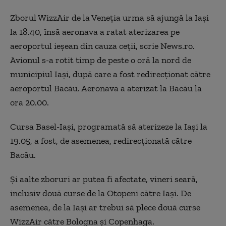
Zborul WizzAir de la Veneţia urma să ajungă la Iaşi
la 18.40,
îns
ă aeronava a ratat aterizarea pe
aeroportul ieşean din cauza ceţii, scrie News.ro.
Avionul s-a rotit timp de peste o oră la nord de
municipiul Iaşi, după care a fost redirecţionat către
aeroportul Bacău. Aeronava a aterizat la Bacău la
ora 20.00.
Cursa Basel-Iaşi, programată să aterizeze la Iaşi la
19.05, a fost, de asemenea, redirecţionată către
Bacău.
Şi aalte zboruri ar putea fi afectate, vineri seară,
inclusiv două curse de la Otopeni către Iaşi. De
asemenea, de la Iaşi ar trebui să plece două curse
WizzAir către Bologna şi Copenhaga.