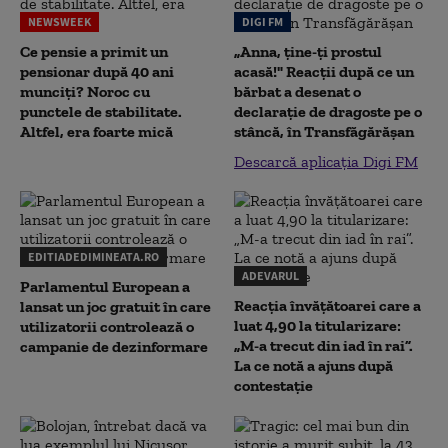
NEWSWEEK
DIGI FM
Ce pensie a primit un
„Anna, ţine-ţi prostul
pensionar după 40 ani
acasă!" Reacţii după ce un
munciți? Noroc cu
bărbat a desenat o
punctele de stabilitate.
declaraţie de dragoste pe o
Altfel, era foarte mică
stâncă, în Transfăgărăşan
Descarcă aplicația Digi FM
EDITIADEDIMINEATA.RO
ADEVARUL
Parlamentul European a
Reacția învățătoarei care a
lansat un joc gratuit în care
luat 4,90 la titularizare:
utilizatorii controlează o
„M-a trecut din iad în rai”.
campanie de dezinformare
La ce notă a ajuns după
contestație