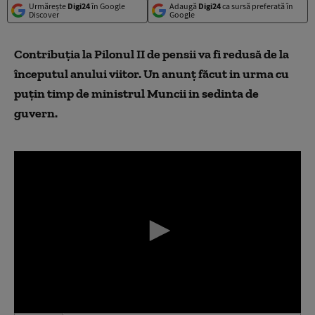
Urmărește
Digi24
în Google
Adaugă
Digi24
ca sursă preferată în
Discover
Google
Contribuţia la
P
ilonul
II
de pensii va fi redusă de la
începutul anului viitor. Un anunţ făcut in urma cu
puţin timp de ministrul Muncii in sedinta de
guvern.