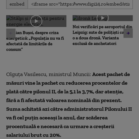
0
embed
seconds
of
0
seconds
Noi verificări pe aeroportul din
Leipzig: sute de polițiști caută
Cristian Bușoi, despre criza
o a doua dronă. Varianta
energetică: „Populația nu va fi
exclusă de anchetatori
afectată de limitările de
consum”
Olguța Vasilescu, ministrul Muncii:
Acest pachet de
măsuri vine la pachet cu reducerea procentelor de
plată către pilonul II, de la 5,1 la 3,7%, dar atenție,
fără a fi afectată valoarea nominală din prezent.
Suma achitată azi către administratorul Pilonului II
va fi cel puțin aceeași la anul, dar scăderea
procentuală e necesară ca urmare a creșterii
salariului brut cu 20%.