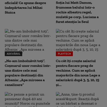
Soția lui Matt Damon,
oficială! Ce spune despre
frumoasa balului într-o
îndepărtarea lui Mihai
rochie albastru regal,
Stoica
mulată pe corp. Luciana a
furat atenția la Seul
ADEVĂRUL
PLAYTECH
„Ne-am îmbolnăvit toți”.
Cu cât îți crește salariul
Coșmarul unor români într-
pentru fiecare prag de
una dintre cele mai
vechime. Cum se aplică
populare destinații din
majorările din noua Lege a
Albania: „Apa mirosea a
salarizării după 3, 5, 10, 15
canalizare”
și...