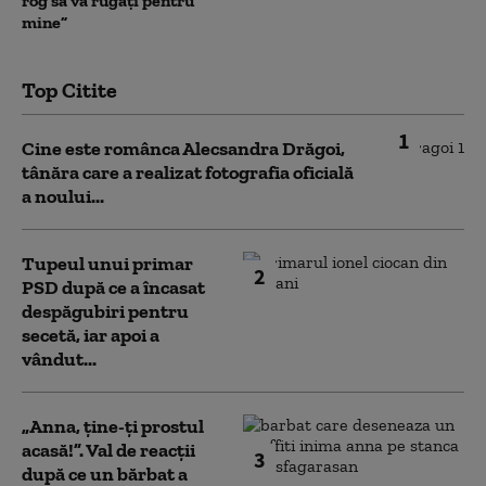
rog să vă rugați pentru
mine”
Top Citite
1
Cine este românca Alecsandra Drăgoi,
tânăra care a realizat fotografia oficială
a noului...
Tupeul unui primar
2
PSD după ce a încasat
despăgubiri pentru
secetă, iar apoi a
vândut...
„Anna, ţine-ţi prostul
acasă!”. Val de reacții
3
după ce un bărbat a