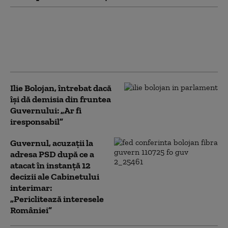
Grindeanu invocă două variante
de Guvern cu „șanse mari să
treacă” până la finalul verii:
„Voturile o să fie la limită”
Ilie Bolojan, întrebat dacă
își dă demisia din fruntea
Guvernului: „Ar fi
iresponsabil”
Guvernul, acuzații la
adresa PSD după ce a
atacat în instanță 12
decizii ale Cabinetului
interimar:
„Periclitează interesele
României”