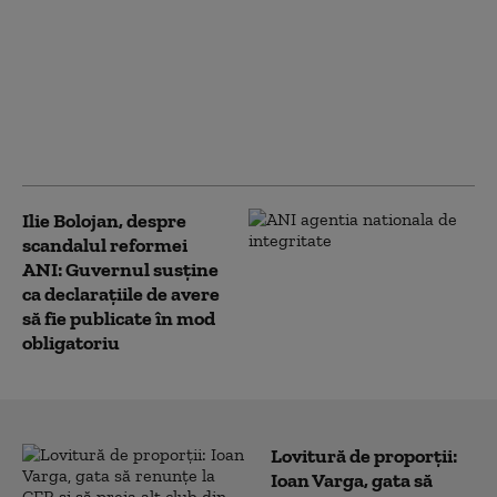
„Mai puține claxoane și
mai multă muncă”. Ilie
Bolojan a explicat ce s-
ar întâmpla dacă ar
părăsi „mâine” funcția
de prim-ministru
Ilie Bolojan, despre
scandalul reformei
ANI: Guvernul susține
ca declaraţiile de avere
să fie publicate în mod
obligatoriu
Lovitură de proporții:
Ioan Varga, gata să