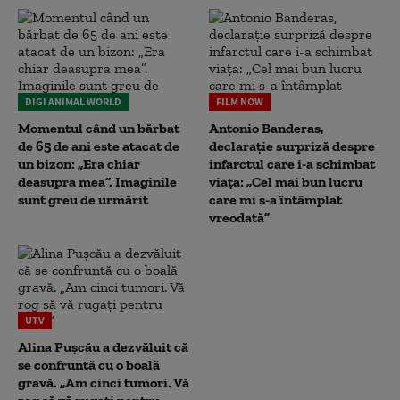
DIGI ANIMAL WORLD
FILM NOW
Momentul când un bărbat
Antonio Banderas,
de 65 de ani este atacat de
declarație surpriză despre
un bizon: „Era chiar
infarctul care i-a schimbat
deasupra mea”. Imaginile
viața: „Cel mai bun lucru
sunt greu de urmărit
care mi s-a întâmplat
vreodată”
UTV
Alina Pușcău a dezvăluit că
se confruntă cu o boală
gravă. „Am cinci tumori. Vă