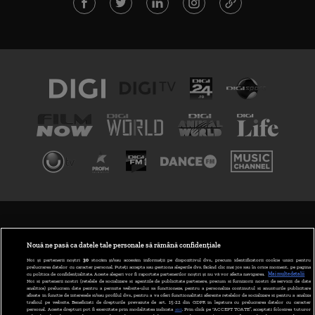
TERMENI ȘI CONDIȚII
POLITICA DE CONFIDENȚIALITATE
Nouă ne pasă ca datele tale personale să rămână confidențiale
Noi și partenerii noștri
30
stocăm și/sau accesăm informații pe dispozitivul dvs., precum identificatorii cookie unici pentru
prelucrarea datelor cu caracter personal. Puteți accepta sau gestiona alegerile dvs. făcând clic mai jos sau în orice moment, pe pagina
ABONARE DIGI TV
cu politica de confidențialitate. Aceste alegeri vor fi raportate partenerilor noștri și nu vă vor afecta navigarea.
Mai multe detalii
Noi si partenerii nostri (retelele de socializare si agentiile de publicitate partenere, precum si furnizorii nostri de servicii de date
analitice) prelucram date pentru a permite website-ului sa functioneze, pentru a personaliza continutul si anunturile publicitare
GESTIONAȚI PREFERINȚELE
afisate in functie de interesele si/sau profilul dvs., pentru a va oferi functionalitati aferente retelelor de socializare si pentru a analiza
traficul pe website. Beneficiati de drepturile prevazute de art. 15-22 din GDPR in legatura cu prelucrarea datelor cu caracter
personal. Aceste drepturi pot fi exercitate prin modalitatea indicata
aici
. Prin click pe “ACCEPT TOATE”, acceptati folosirea tuturor
CODUL DIGI24