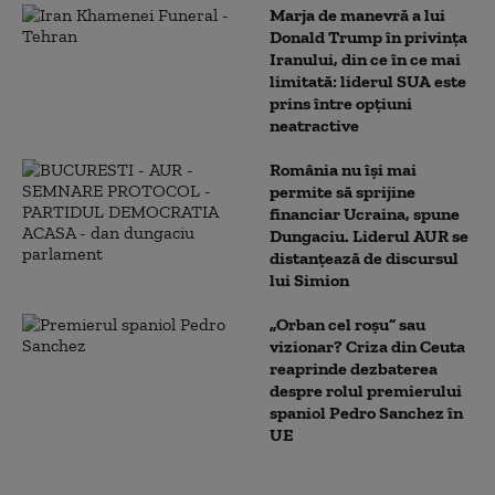
Marja de manevră a lui
Donald Trump în privința
Iranului, din ce în ce mai
limitată: liderul SUA este
prins între opțiuni
neatractive
România nu își mai
permite să sprijine
financiar Ucraina, spune
Dungaciu. Liderul AUR se
distanțează de discursul
lui Simion
„Orban cel roșu” sau
vizionar? Criza din Ceuta
reaprinde dezbaterea
despre rolul premierului
spaniol Pedro Sanchez în
UE