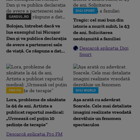
DIGI SPORT
GANDUL.RO
Tragic: cel mai bun din
Bolojan, întrebat dacă va
istorie a murit subit, la 43
lua exemplul lui Nicușor
de ani. Solicitarea
Dan și va publica declarația
neobișnuită a familiei
de avere a partenerei sale
Descarcă aplicația Digi
de viață. Ce răspuns a dat...
Sport
PRO FM
DIGI WORLD
Lora, probleme de sănătate
Așa arată cu adevărat
la 44 de ani. Artista a
Soarele. Cele mai detaliate
publicat raportul medical:
imagini realizate vreodată
„Urmează cel puțin 10
dezvăluie un fenomen
ședințe de terapie”
spectaculos
Descarcă aplicația Pro FM