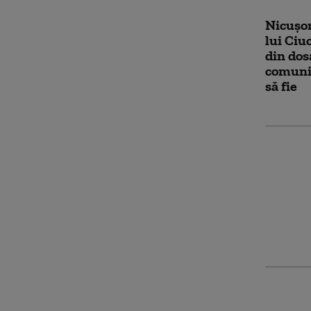
Nicuşor
lui Ciu
din dos
comuni
să fie
Nicușor
lui Ciu
avem s
ani de z
televiz