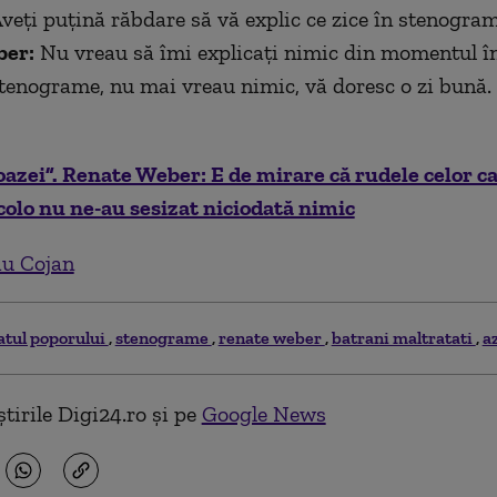
veți puțină răbdare să vă explic ce zice în stenograme
ber:
Nu vreau să îmi explicați nimic din momentul î
stenograme, nu mai vreau nimic, vă doresc o zi bună.
oazei”. Renate Weber: E de mirare că rudele celor c
colo nu ne-au sesizat niciodată nimic
iu Cojan
atul poporului
stenograme
renate weber
batrani maltratati
a
tirile Digi24.ro și pe
Google News