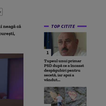
e
TOP CITITE
ui neagă că
curești,
1
Tupeul unui primar
PSD după ce a încasat
despăgubiri pentru
secetă, iar apoi a
vândut...