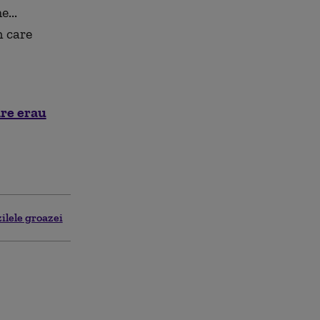
...
n care
are erau
zilele groazei