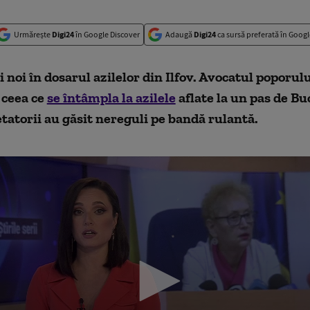
Urmărește
Digi24
în Google Discover
Adaugă
Digi24
ca sursă preferată în Googl
i noi în dosarul azilelor din Ilfov. Avocatul poporul
 ceea ce
se întâmpla la azilele
aflate la un pas de Bu
atorii au găsit nereguli pe bandă rulantă.