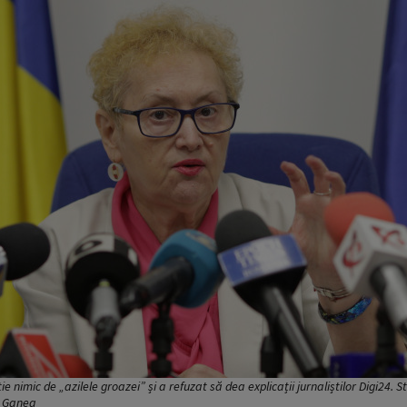
 nimic de „azilele groazei” și a refuzat să dea explicații jurnaliștilor Digi24. 
v Ganea