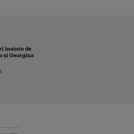
zi înainte de
o și Georgina
t