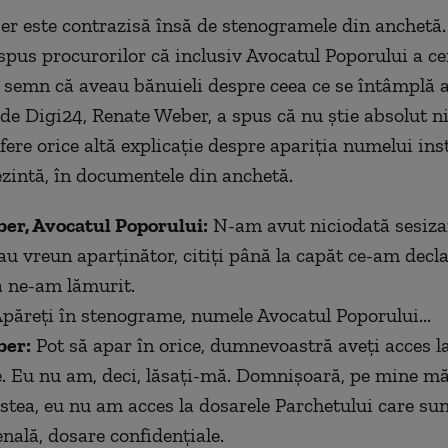
r este contrazisă însă de stenogramele din anchetă.
 spus procurorilor că inclusiv Avocatul Poporului a ce
semn că aveau bănuieli despre ceea ce se întâmplă a
de Digi24, Renate Weber, a spus că nu știe absolut ni
fere orice altă explicație despre apariția numelui inst
ezintă, în documentele din anchetă.
er, Avocatul Poporului:
N-am avut niciodată sesizar
au vreun aparținător, citiți până la capăt ce-am decla
ă ne-am lămurit.
păreți în stenograme, numele Avocatul Poporului...
ber:
Pot să apar în orice, dumnevoastră aveți acces l
 Eu nu am, deci, lăsați-mă. Domnișoară, pe mine mă 
astea, eu nu am acces la dosarele Parchetului care sun
nală, dosare confidențiale.