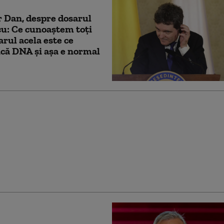
 Dan, despre dosarul
cu: Ce cunoaştem toţi
arul acela este ce
că DNA şi aşa e normal
 Dan, despre dosarul
cu: În sfârșit, nu mai
tenograme din dosare,
ile făceam justiție la
or