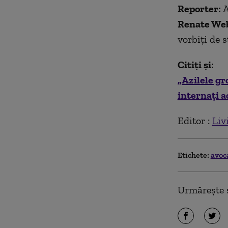
Reporter:
A
Renate We
vorbiți de 
Citiți și:
„Azilele gr
internaţi a
Editor :
Liv
Etichete:
avoc
Urmărește ș