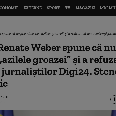
CONOMIE
EXTERNE
SPORT
TV
MAGAZIN
MAI MU
spune că nu știe nimic de „azilele groazei” și a refuzat să dea explicații jurnal
Renate Weber spune că nu 
azilele groazei” și a refuz
i jurnaliștilor Digi24. St
ic
 23:50
8:12