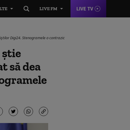
LIVE TV
LTE
LIVE FM
iștilor Digi24. Stenogramele o contrazic
știe
at să dea
enogramele