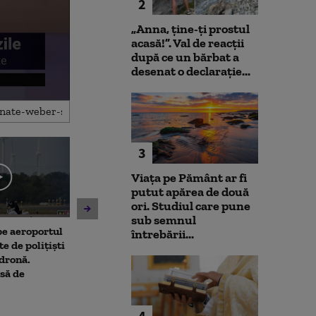
2
„Anna, ţine-ţi prostul
acasă!”. Val de reacții
după ce un bărbat a
desenat o declarație...
3
Viața pe Pământ ar fi
putut apărea de două
ori. Studiul care pune
sub semnul
 pe aeroportul
Societatea de Transport
Avertisment de
întrebării...
te de polițiști
București și-a cerut
după scandalul
 dronă.
insolvența
pe cărbune: „B
să de
angajamentelo
poate avea con
financiare”
4