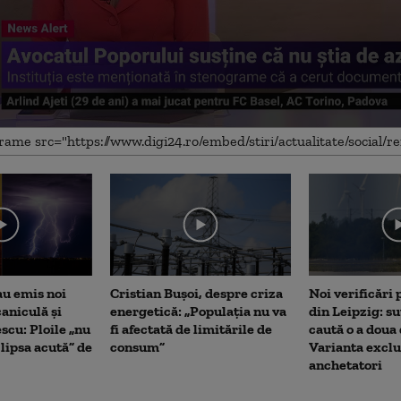
me
au emis noi
Cristian Bușoi, despre criza
Noi verificări
caniculă și
energetică: „Populația nu va
din Leipzig: su
scu: Ploile „nu
fi afectată de limitările de
caută o a doua
lipsa acută” de
consum”
Varianta exclu
anchetatori