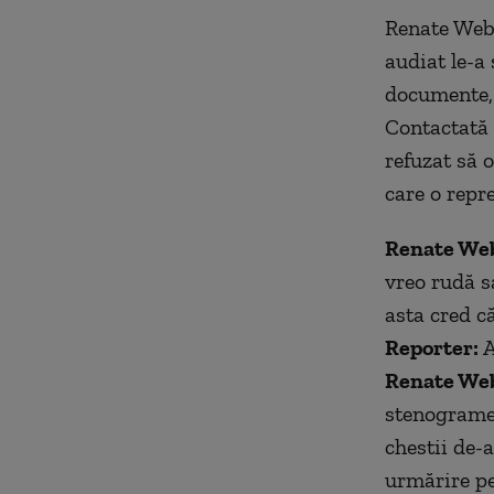
Renate Webe
audiat le-a
documente, 
Contactată 
refuzat să o
care o repr
Renate Web
vreo rudă s
asta cred c
Reporter:
A
Renate We
stenograme.
chestii de-
urmărire pe