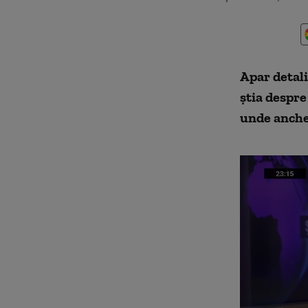
Apar
detali
știa despre
unde anchet