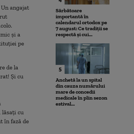
 Un angajat
Sărbătoare
rut
importantă în
calendarul ortodox pe
colo.
7 august: Ce tradiții se
mic și a
respectă și cui...
ituției pe
e de la
5
rat! Și cu
Anchetă la un spital
din cauza numărului
mare de concedii
medicale în plin sezon
a
estival...
lăsați cu
t în fază de