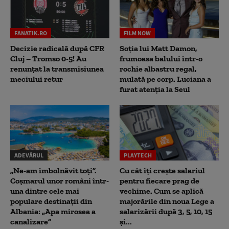
FANATIK.RO
FILM NOW
Decizie radicală după CFR
Soția lui Matt Damon,
Cluj – Tromso 0-5! Au
frumoasa balului într-o
renunțat la transmisiunea
rochie albastru regal,
meciului retur
mulată pe corp. Luciana a
furat atenția la Seul
ADEVĂRUL
PLAYTECH
„Ne-am îmbolnăvit toți”.
Cu cât îți crește salariul
Coșmarul unor români într-
pentru fiecare prag de
una dintre cele mai
vechime. Cum se aplică
populare destinații din
majorările din noua Lege a
Albania: „Apa mirosea a
salarizării după 3, 5, 10, 15
canalizare”
și...