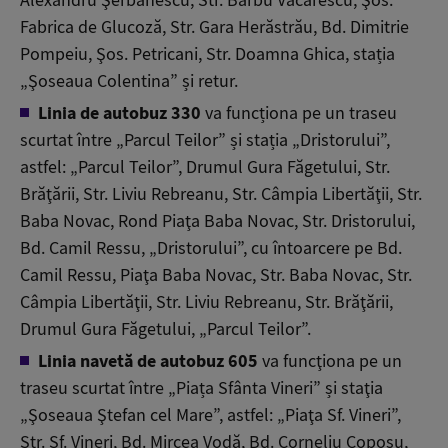
Fabrica de Glucoză, Str. Gara Herăstrău, Bd. Dimitrie
Pompeiu, Şos. Petricani, Str. Doamna Ghica, stația
„Şoseaua Colentina” și retur.
Linia de autobuz 330
va funcționa pe un traseu
scurtat între „Parcul Teilor” și stația „Dristorului”,
astfel: „Parcul Teilor”, Drumul Gura Făgetului, Str.
Brăţării, Str. Liviu Rebreanu, Str. Câmpia Libertăţii, Str.
Baba Novac, Rond Piaţa Baba Novac, Str. Dristorului,
Bd. Camil Ressu, „Dristorului”, cu întoarcere pe Bd.
Camil Ressu, Piaţa Baba Novac, Str. Baba Novac, Str.
Câmpia Libertăţii, Str. Liviu Rebreanu, Str. Brăţării,
Drumul Gura Făgetului, „Parcul Teilor”.
Linia navetă de autobuz 605
va funcţiona pe un
traseu scurtat între „Piața Sfânta Vineri” și staţia
„Şoseaua Ştefan cel Mare”, astfel: „Piaţa Sf. Vineri”,
Str. Sf. Vineri, Bd. Mircea Vodă, Bd. Corneliu Coposu,