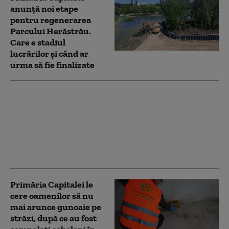
anunță noi etape
pentru regenerarea
Parcului Herăstrău.
Care e stadiul
lucrărilor și când ar
urma să fie finalizate
Ciprian Ciucu anunță
concursuri pentru șefii
companiilor
municipale:
„Profesionalizăm și
depolitizăm”
Primăria Capitalei le
cere oamenilor să nu
mai arunce gunoaie pe
străzi, după ce au fost