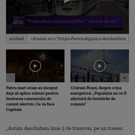
0
embed
seconds
of
1
minute,
29
seconds
Patru mari orașe au început
Cristian Bușoi, despre criza
deja să aplice măsuri pentru
energetică: „Populația nu va fi
limitarea consumului de
afectată de limitările de
curent electric. Ce va face
consum”
Capitala
„Astăzi deschidem linia 5 de tramvai, pe un traseu