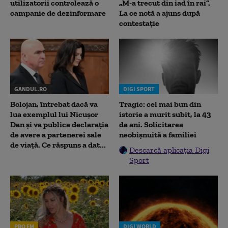
utilizatorii controlează o
„M-a trecut din iad în rai”.
campanie de dezinformare
La ce notă a ajuns după
contestație
GANDUL.RO
DIGI SPORT
Bolojan, întrebat dacă va
Tragic: cel mai bun din
lua exemplul lui Nicușor
istorie a murit subit, la 43
Dan și va publica declarația
de ani. Solicitarea
de avere a partenerei sale
neobișnuită a familiei
de viață. Ce răspuns a dat...
Descarcă aplicația Digi
Sport
PRO FM
DIGI WORLD