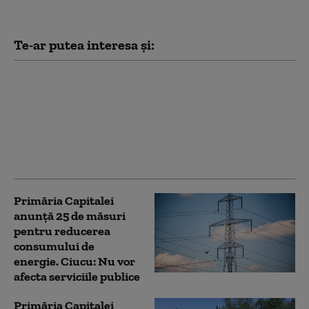
Te-ar putea interesa și:
Patru mari orașe au
început deja să aplice
măsuri pentru
limitarea consumului
de curent electric. Ce
va face Capitala
Primăria Capitalei
anunță 25 de măsuri
pentru reducerea
consumului de
energie. Ciucu: Nu vor
afecta serviciile publice
Primăria Capitalei