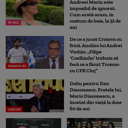
Andreei Marin este
imposibil de ignorat.
Cum arată acum, în
costum de baie, la 51 de
PE ROZ
ani
De ce a jucat Craiova cu
frică. Analiza lui Andrei
Vochin: „Filipe
‘Coelhinho’ trebuia să
facă ce a făcut Tromso
FANATIK.RO
cu CFR Cluj”
Doliu pentru Dan
Diaconescu. Fratele lui,
Mario Diaconescu, a
încetat din viață la doar
60 de ani
CANCAN