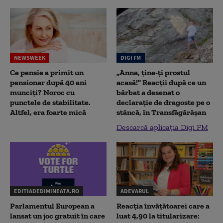
NEWSWEEK
DIGI FM
Ce pensie a primit un
„Anna, ţine-ţi prostul
pensionar după 40 ani
acasă!" Reacţii după ce un
munciți? Noroc cu
bărbat a desenat o
punctele de stabilitate.
declaraţie de dragoste pe o
Altfel, era foarte mică
stâncă, în Transfăgărăşan
Descarcă aplicația Digi FM
EDITIADEDIMINEATA.RO
ADEVARUL
Parlamentul European a
Reacția învățătoarei care a
lansat un joc gratuit în care
luat 4,90 la titularizare: