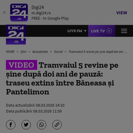
Digi24
VIEW
m.digi24.ro
FREE - In Google Play
LIVE TV
LIVE FM
HOME
Știri
Actualitate
Social
Tramvaiul 5 revine pe șine după doi ani de pauză: traseu extins între Băneasa și Pantelimon
VIDEO
Tramvaiul 5 revine pe
șine după doi ani de pauză:
traseu extins între Băneasa și
Pantelimon
Data actualizării:
08.03.2026 14:10
Data publicării:
08.03.2026 11:58