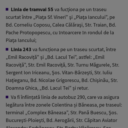
Linia de tramvai 55
va fucţiona pe un traseu
scurtat între „Piaţa Sf. Vineri” şi „Piaţa Iancului”, pe
Bd. Corneliu Coposu, Calea Călăraşi, Str. Traian, Bd.
Pache Protopopescu, cu ȋntoarcere ȋn rondul de la
Piaţa Iancului;
Linia 243
va funcționa pe un traseu scurtat, între
„Emil Racoviță” și „Bd. Lacul Tei”, astfel: „Emil
Racoviţă”, Str. Emil Racoviţă, Str. Turnu Măgurele, Str.
Sergent Ion Iriceanu, Şos. Vitan-Bârzeşti, Str. Iuliu
Haţieganu, Bd. Nicolae Grigorescu, Bd. Chişinău, Str.
Doamna Ghica, „Bd. Lacul Tei” și retur.
Va fi înființată linia de autobuz 290, care va asigura
legătura între zonele Colentina și Băneasa, pe traseul:
terminal „Complex Băneasa”, Str. Pană Buescu, Şos.
Bucureşti-Ploieşti, Bd. Aerogării, Str. Căpitan Aviator
Alexandru Şerbănescu, Str. Barbu Văcărescu, Şos.