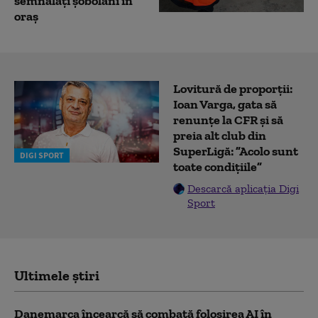
semnalați șobolani în
oraș
Lovitură de proporții:
Ioan Varga, gata să
renunțe la CFR și să
preia alt club din
SuperLigă: ”Acolo sunt
DIGI SPORT
toate condițiile”
Descarcă aplicația Digi
Sport
Ultimele știri
Danemarca încearcă să combată folosirea AI în