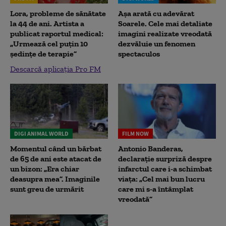
Lora, probleme de sănătate
Așa arată cu adevărat
la 44 de ani. Artista a
Soarele. Cele mai detaliate
publicat raportul medical:
imagini realizate vreodată
„Urmează cel puțin 10
dezvăluie un fenomen
ședințe de terapie”
spectaculos
Descarcă aplicația Pro FM
DIGI ANIMAL WORLD
FILM NOW
Momentul când un bărbat
Antonio Banderas,
de 65 de ani este atacat de
declarație surpriză despre
un bizon: „Era chiar
infarctul care i-a schimbat
deasupra mea”. Imaginile
viața: „Cel mai bun lucru
sunt greu de urmărit
care mi s-a întâmplat
vreodată”