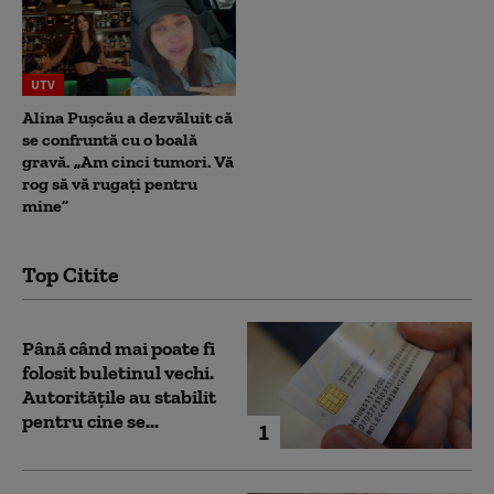
UTV
Alina Pușcău a dezvăluit că
se confruntă cu o boală
gravă. „Am cinci tumori. Vă
rog să vă rugați pentru
mine”
Top Citite
Până când mai poate fi
folosit buletinul vechi.
Autoritățile au stabilit
pentru cine se...
1