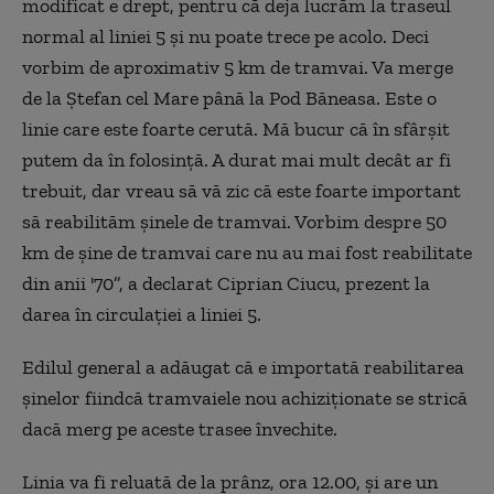
modificat e drept, pentru că deja lucrăm la traseul
normal al liniei 5 și nu poate trece pe acolo. Deci
vorbim de aproximativ 5 km de tramvai. Va merge
de la Ștefan cel Mare până la Pod Băneasa. Este o
linie care este foarte cerută. Mă bucur că în sfârșit
putem da în folosință. A durat mai mult decât ar fi
trebuit, dar vreau să vă zic că este foarte important
să reabilităm șinele de tramvai. Vorbim despre 50
km de șine de tramvai care nu au mai fost reabilitate
din anii '70”, a declarat Ciprian Ciucu, prezent la
darea în circulației a liniei 5.
Edilul general a adăugat că e importată reabilitarea
șinelor fiindcă tramvaiele nou achiziționate se strică
dacă merg pe aceste trasee învechite.
Linia va fi reluată de la prânz, ora 12.00, și are un