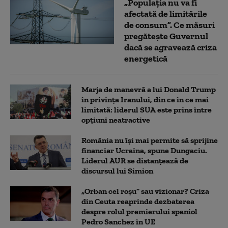
„Populația nu va fi
afectată de limitările
de consum”. Ce măsuri
pregătește Guvernul
dacă se agravează criza
energetică
Marja de manevră a lui Donald Trump
în privința Iranului, din ce în ce mai
limitată: liderul SUA este prins între
opțiuni neatractive
România nu își mai permite să sprijine
financiar Ucraina, spune Dungaciu.
Liderul AUR se distanțează de
discursul lui Simion
„Orban cel roșu” sau vizionar? Criza
din Ceuta reaprinde dezbaterea
despre rolul premierului spaniol
Pedro Sanchez în UE