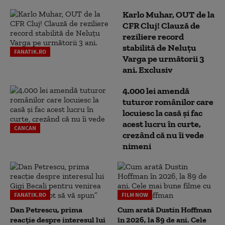
Karlo Muhar, OUT de la
CFR Cluj! Clauză de
reziliere record
stabilită de Neluțu
FANATIK.RO
Varga pe următorii 3
ani. Exclusiv
4.000 lei amendă
tuturor românilor care
locuiesc la casă și fac
acest lucru în curte,
CANCAN
crezând că nu îi vede
nimeni
FANATIK.RO
FILM NOW
Dan Petrescu, prima
Cum arată Dustin Hoffman
reacție despre interesul lui
în 2026, la 89 de ani. Cele