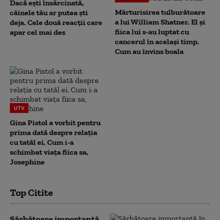
Dacă ești însărcinată,
Mărturisirea tulburătoare
câinele tău ar putea ști
a lui William Shatner. El și
deja. Cele două reacții care
fiica lui s-au luptat cu
apar cel mai des
cancerul în același timp.
Cum au învins boala
UTV
Gina Pistol a vorbit pentru
prima dată despre relația
cu tatăl ei. Cum i-a
schimbat viața fiica sa,
Josephine
Top Citite
Sărbătoare importantă