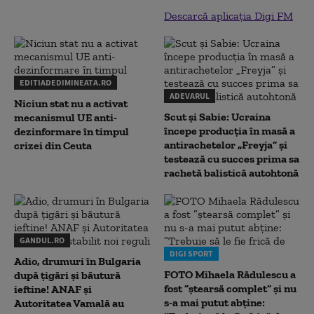
Descarcă aplicația Digi FM
EDITIADEDIMINEATA.RO
ADEVARUL
Niciun stat nu a activat
Scut și Sabie: Ucraina
mecanismul UE anti-
începe producția în masă a
dezinformare în timpul
antirachetelor „Freyja” și
crizei din Ceuta
testează cu succes prima sa
rachetă balistică autohtonă
GANDUL.RO
DIGI SPORT
Adio, drumuri în Bulgaria
FOTO Mihaela Rădulescu a
după țigări și băutură
fost ”ștearsă complet” și nu
ieftine! ANAF și
s-a mai putut abține:
Autoritatea Vamală au