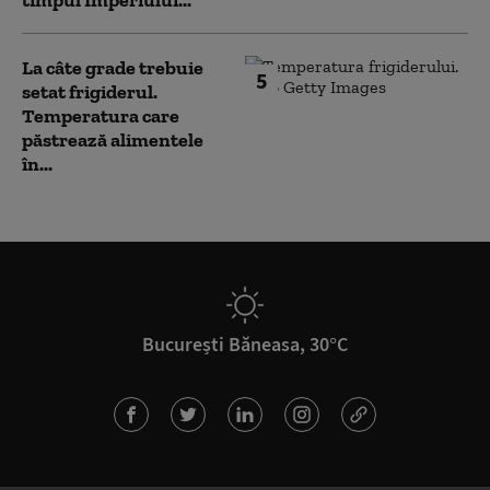
timpul Imperiului...
La câte grade trebuie
5
setat frigiderul.
Temperatura care
păstrează alimentele
în...
București Băneasa, 30°C