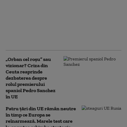
Cel mai recent sondaj
de opinie: Câți
ucraineni susțin
aderarea la UE și câți
sprijină intrarea în
NATO. Ambele
preferințe, în scădere
„Orban cel roșu” sau
vizionar? Criza din
Ceuta reaprinde
dezbaterea despre
rolul premierului
spaniol Pedro Sanchez
în UE
Patru țări din UE rămân neutre
în timp ce Europa se
reînarmează. Marele test care