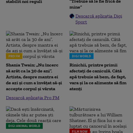
”Trebuie să le fie frică de
stabilit noi reguli
mine”
Descarcă aplicația Digi
Sport
PRO FM
DIGI WORLD
Shania Twain: „Nu încerc
Rinichii, printre primii
să arăt ca la 30 de ani”.
afectați de caniculă. Câtă
Artista, despre mantra ei
apă trebuie să bem, de fapt,
de azi și cum a învățat să-și
vara și la ce alimente să fim
accepte corpul și vârsta
atenți
Descarcă aplicația Pro FM
DIGI ANIMAL WORLD
FILM NOW