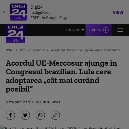
Digi24
VIEW
m.digi24.ro
FREE - In Google Play
LIVE TV
LIVE FM
HOME
Știri
Economie
Acordul UE-Mercosur ajunge în Congresul brazilian. Lula cere adoptarea „cât mai curând posibil”
Acordul UE-Mercosur ajunge în
Congresul brazilian. Lula cere
adoptarea „cât mai curând
posibil”
Data publicării:
03.02.2026 10:49