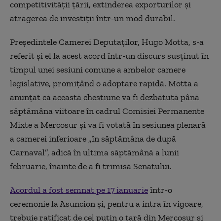
competitivităţii ţării, extinderea exporturilor şi
atragerea de investiţii într-un mod durabil.
Preşedintele Camerei Deputaţilor, Hugo Motta, s-a
referit şi el la acest acord într-un discurs susţinut în
timpul unei sesiuni comune a ambelor camere
legislative, promiţând o adoptare rapidă. Motta a
anunţat că această chestiune va fi dezbătută până
săptămâna viitoare în cadrul Comisiei Permanente
Mixte a Mercosur şi va fi votată în sesiunea plenară
a camerei inferioare „în săptămâna de după
Carnaval”, adică în ultima săptămână a lunii
februarie, înainte de a fi trimisă Senatului.
Acordul a fost semnat pe 17 ianuarie
într-o
ceremonie la Asuncion şi, pentru a intra în vigoare,
trebuie ratificat de cel puţin o ţară din Mercosur şi