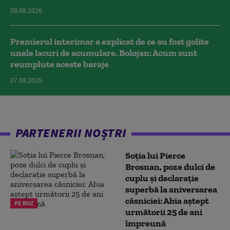
08.08.2026
Premierul interimar a explicat de ce au fost golite
unele lacuri de acumulare. Bolojan: Acum sunt
reumplute aceste baraje
07.08.2026
PARTENERII NOȘTRI
Soția lui Pierce
Brosnan, poze dulci de
cuplu și declarație
superbă la aniversarea
căsniciei: Abia aștept
PE ROZ
următorii 25 de ani
împreună