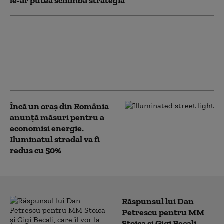
le-ar putea schimba strategia
Premierul Greciei cere noi
reguli în UE pentru migrația
„folosită ca armă” și propune
chiar suspendarea temporară a
cererilor de azil
Încă un oraș din România
anunță măsuri pentru a
economisi energie.
Iluminatul stradal va fi
redus cu 50%
Răspunsul lui Dan
Petrescu pentru MM
Stoica și Gigi Becali,