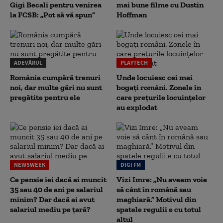
Gigi Becali pentru venirea
mai bune filme cu Dustin
la FCSB: „Pot să vă spun”
Hoffman
ADEVĂRUL
PLAYTECH
România cumpără trenuri
Unde locuiesc cei mai
noi, dar multe gări nu sunt
bogați români. Zonele în
pregătite pentru ele
care prețurile locuințelor
au explodat
NEWSWEEK
DIGI FM
Ce pensie iei dacă ai muncit
Vizi Imre: „Nu aveam voie
35 sau 40 de ani pe salariul
să cânt în română sau
minim? Dar dacă ai avut
maghiară.” Motivul din
salariul mediu pe țară?
spatele regulii e cu totul
altul