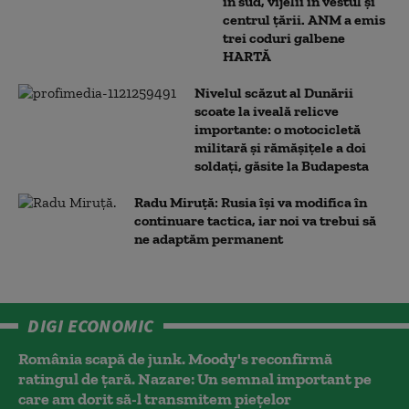
în sud, vijelii în vestul și
centrul țării. ANM a emis
trei coduri galbene
HARTĂ
Nivelul scăzut al Dunării
scoate la iveală relicve
importante: o motocicletă
militară și rămășițele a doi
soldați, găsite la Budapesta
Radu Miruță: Rusia își va modifica în
continuare tactica, iar noi va trebui să
ne adaptăm permanent
DIGI ECONOMIC
România scapă de junk. Moody's reconfirmă
ratingul de țară. Nazare: Un semnal important pe
care am dorit să-l transmitem piețelor