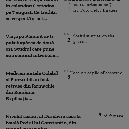
în calendarul ortodox
1
pe 7 august: Ce tradiții
se respectă și cui...
Viața pe Pământ ar fi
2
putut apărea de două
ori. Studiul care pune
sub semnul întrebării...
Medicamentele Colebil
3
și Panzcebil au fost
retrase din farmaciile
din România.
Explicația...
4
Nivelul scăzut al Dunării a scos la
iveală Podul lui Constantin, din