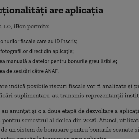
ționalități are aplicația
a 1.0, iBon permite:
nurilor fiscale care au ID înscris;
fotografiilor direct din aplicație;
ea manuală a datelor pentru bonurile greu lizibile;
ea de sesizări către ANAF.
are indică posibile riscuri fiscale vor fi analizate și p
ficări suplimentare, au transmis reprezentanții instit
 au anunțat și o a doua etapă de dezvoltare a aplicați
pentru semestrul al doilea din 2026. Atunci, utilizat
i de un sistem de bonusare pentru bonurile scanate și 
entru sesizările transmise prin aplicație.