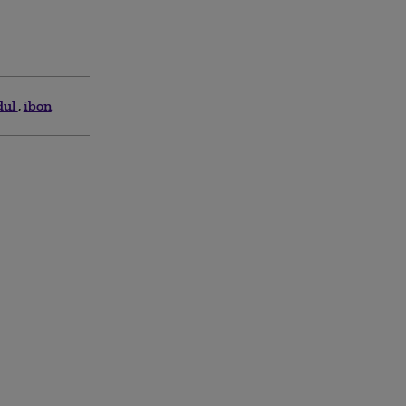
dul
ibon