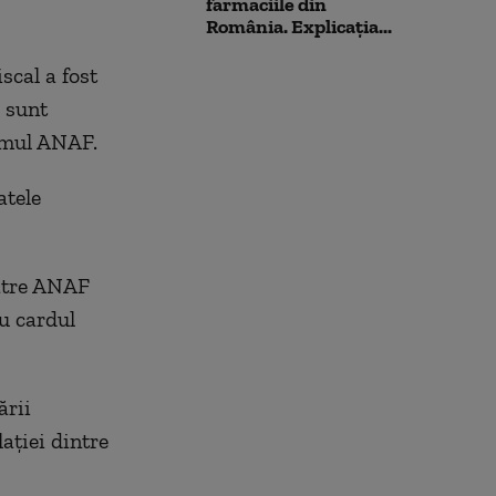
farmaciile din
România. Explicația...
scal a fost
e sunt
temul ANAF.
atele
către ANAF
cu cardul
ării
ației dintre