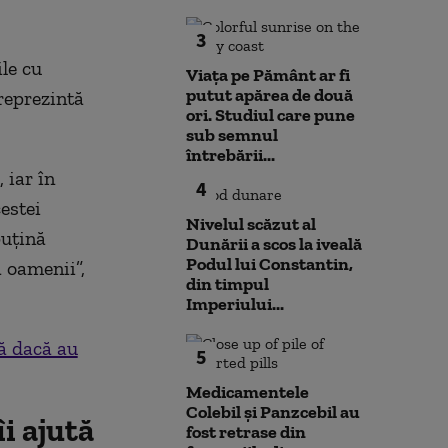
3
le cu
Viața pe Pământ ar fi
putut apărea de două
reprezintă
ori. Studiul care pune
sub semnul
întrebării...
 iar în
4
estei
Nivelul scăzut al
puțină
Dunării a scos la iveală
Podul lui Constantin,
ă oamenii”,
din timpul
Imperiului...
ă dacă au
5
Medicamentele
Colebil și Panzcebil au
i ajută
fost retrase din