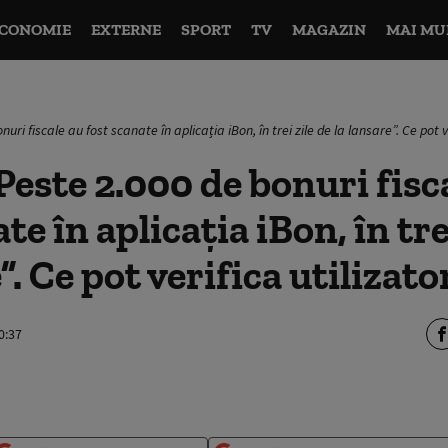
CONOMIE
EXTERNE
SPORT
TV
MAGAZIN
MAI MU
ri fiscale au fost scanate în aplicația iBon, în trei zile de la lansare”. Ce pot ve
Peste 2.000 de bonuri fisc
te în aplicația iBon, în tre
”. Ce pot verifica utilizato
0:37