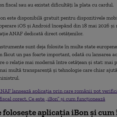
n fiscal sau au existat dificultăți la plata cu cardul.
Bon este disponibilă gratuit pentru dispozitivele mobi
operare iOS și Android începând din 18 mai 2026 și 
ație ANAF dedicată direct cetățenilor.
nstrumente sunt deja folosite în multe state europene,
făcut un pas foarte important, odată cu lansarea ac
pre o relație mai modernă între cetățean și stat: mai 
 mai multă transparență și tehnologie care chiar ajut
inistrul.
NAF lansează aplicația prin care românii pot verific
fiscal corect. Ce este „iBon” și cum funcționează
folosește aplicația iBon și cum î