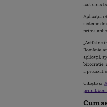
fost emis bo
Aplicația i
sisteme de 
prima aplic
„Astfel de i
România am 
aplicații, s
birocrație,
a precizat m
Citește și:
A
primit bon 
Cum se 