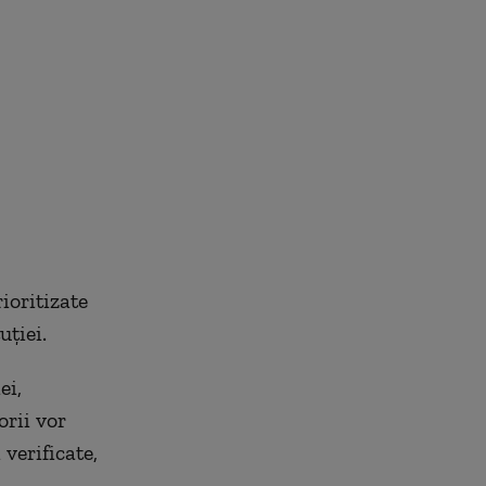
rioritizate
uției.
ei,
orii vor
verificate,