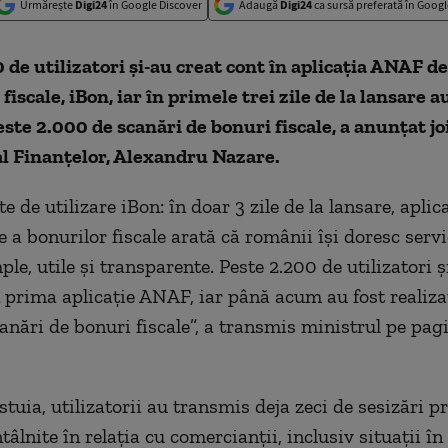
Urmărește
Digi24
în Google Discover
Adaugă
Digi24
ca sursă preferată în Googl
 de utilizatori și-au creat cont în aplicația ANAF de
fiscale, iBon, iar în primele trei zile de la lansare a
este 2.000 de scanări de bonuri fiscale, a anunțat jo
l Finanțelor, Alexandru Nazare.
e de utilizare iBon: în doar 3 zile de la lansare, apli
e a bonurilor fiscale arată că românii își doresc servi
ple, utile și transparente. Peste 2.200 de utilizatori ș
n prima aplicație ANAF, iar până acum au fost realiza
anări de bonuri fiscale”, a transmis ministrul pe pag
stuia, utilizatorii au transmis deja zeci de sesizări p
âlnite în relația cu comercianții, inclusiv situații în