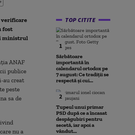
e
TOP CITITE
 verificare
u fost
i ministrul
1
Sărbătoare
cația ANAF
importantă în
calendarul ortodox pe
cii publice
7 august: Ce tradiții se
i-au creat
respectă și cui...
te peste
2
ina sa de
Tupeul unui primar
PSD după ce a încasat
despăgubiri pentru
rivind
secetă, iar apoi a
 care nu a
vândut...