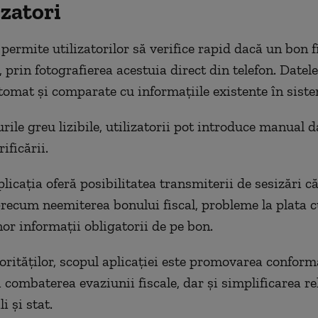
izatori
 permite utilizatorilor să verifice rapid dacă un bon fi
 prin fotografierea acestuia direct din telefon. Datel
tomat și comparate cu informațiile existente în sis
ile greu lizibile, utilizatorii pot introduce manual d
ificării.
plicația oferă posibilitatea transmiterii de sesizări 
 precum neemiterea bonului fiscal, probleme la plata 
nor informații obligatorii de pe bon.
torităților, scopul aplicației este promovarea conform
 combaterea evaziunii fiscale, dar și simplificarea rel
i și stat.