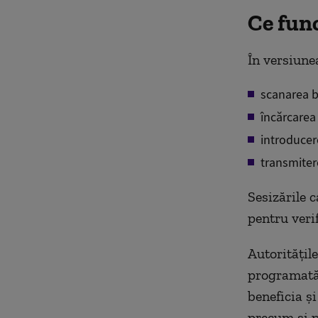
Ce func
În versiune
scanarea bo
încărcarea 
introducer
transmiter
Sesizările c
pentru veri
Autoritățile
programată 
beneficia ș
precum și p