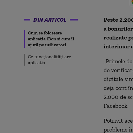
DIN ARTICOL
Peste 2.200
a bonurilor 
Cum se folosește
realizate p
aplicația iBon și cum îi
ajută pe utilizatori
interimar a
Ce funcționalități are
„Primele dat
aplicația
de verificar
digitale sim
deja cont î
2.000 de sc
Facebook.
Potrivit ace
probleme înt