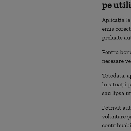
pe util
Aplicația le
emis corect,
preluate au
Pentru bonur
necesare ver
Totodată, a
în situații
sau lipsa u
Potrivit au
voluntare și
contribuabil