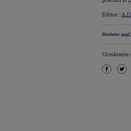
Editor :
A.D
Etichete:
anaf
Urmărește ș