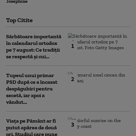
Josephine
Top Citite
Sărbătoare importantă
în calendarul ortodox
1
pe 7 august: Ce tradiții
se respectă și cui...
Tupeul unui primar
2
PSD după ce a încasat
despăgubiri pentru
secetă, iar apoi a
vândut...
Viața pe Pământ ar fi
3
putut apărea de două
ori. Studiul care pune