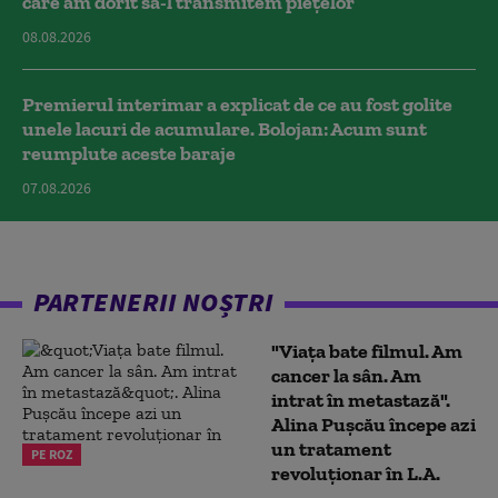
care am dorit să-l transmitem piețelor
08.08.2026
Premierul interimar a explicat de ce au fost golite
unele lacuri de acumulare. Bolojan: Acum sunt
reumplute aceste baraje
07.08.2026
PARTENERII NOȘTRI
"Viața bate filmul. Am
cancer la sân. Am
intrat în metastază".
Alina Pușcău începe azi
un tratament
PE ROZ
revoluționar în L.A.