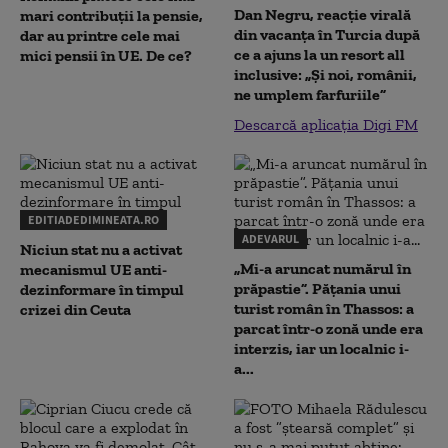
Dan Negru, reacție virală
mari contribuții la pensie,
din vacanța în Turcia după
dar au printre cele mai
ce a ajuns la un resort all
mici pensii în UE. De ce?
inclusive: „Și noi, românii,
ne umplem farfuriile”
Descarcă aplicația Digi FM
EDITIADEDIMINEATA.RO
ADEVARUL
Niciun stat nu a activat
„Mi-a aruncat numărul în
mecanismul UE anti-
prăpastie”. Pățania unui
dezinformare în timpul
turist român în Thassos: a
crizei din Ceuta
parcat într-o zonă unde era
interzis, iar un localnic i-
a...