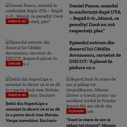
Daniel Pancu, scandal
la conferință după UTA
– Rapid 0-0: „Mamă, ce
FANATIK.RO
penalty! Dacă nu mă
respectați, plec”
Episodul extrem din
dosarul lui Cătălin
Avramescu, cercetat de
DIICOT: 'A plecat în
CANCAN
pădure cu o
FANATIK.RO
Șeful din SuperLiga a
anunțat în direct că el se dă
FILM NOW
la o parte dacă vine Neluțu
"Sunt în stare de șoc și
Varga investitor. Exclusiv
plâng tot timpul". Minnie