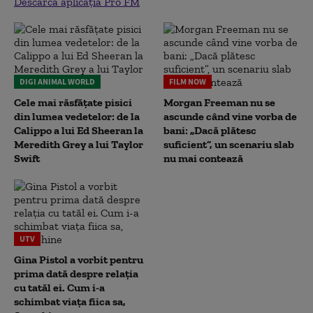
Descarcă aplicația Pro FM
DIGI ANIMAL WORLD
FILM NOW
Cele mai răsfățate pisici
Morgan Freeman nu se
din lumea vedetelor: de la
ascunde când vine vorba de
Calippo a lui Ed Sheeran la
bani: „Dacă plătesc
Meredith Grey a lui Taylor
suficient”, un scenariu slab
Swift
nu mai contează
UTV
Gina Pistol a vorbit pentru
prima dată despre relația
cu tatăl ei. Cum i-a
schimbat viața fiica sa,