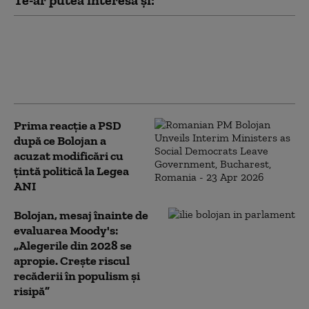
Te-ar putea interesa și:
PSD îi cere lui Bolojan să susțină la
Bruxelles repornirea centralelor pe
cărbune: „României nu i se poate cere
să rămână în beznă”
Prima reacție a PSD
după ce Bolojan a
acuzat modificări cu
țintă politică la Legea
ANI
Bolojan, mesaj înainte de
evaluarea Moody's:
„Alegerile din 2028 se
apropie. Crește riscul
recăderii în populism și
risipă”