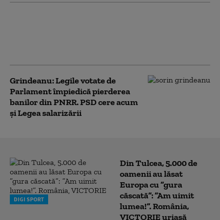
PSD acuză PNL şi USR că au blocat
771 milioane euro pentru a-l proteja
pe Dominic Fritz, după contestarea
Legii Integrității la CCR
Grindeanu: Legile votate de
Parlament împiedică pierderea
banilor din PNRR. PSD cere acum
și Legea salarizării
Din Tulcea, 5.000 de
oamenii au lăsat
Europa cu ”gura
căscată”: ”Am uimit
DIGI SPORT
lumea!”. România,
VICTORIE uriașă