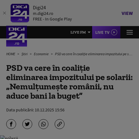
Digi24
VIEW
m.digi24.ro
FREE - In Google Play
LIVE TV
LIVE FM
HOME
Știri
Economie
PSD va cere în coaliție eliminarea impozitului pe solarii: „Nemulțumește românii, nu aduce bani la buget”
PSD va cere în coaliție
eliminarea impozitului pe solarii:
„Nemulțumește românii, nu
aduce bani la buget”
Data publicării:
10.12.2025 15:56