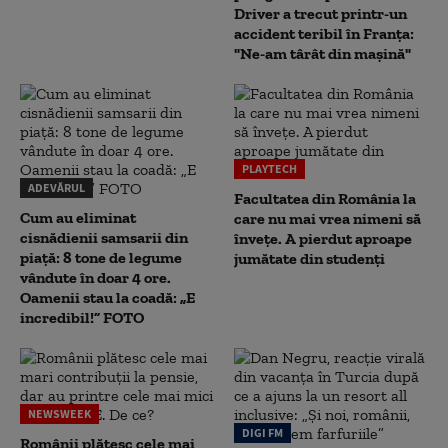
Driver a trecut printr-un
accident teribil în Franța:
"Ne-am târât din mașină"
PLAYTECH
ADEVĂRUL
Facultatea din România la
Cum au eliminat
care nu mai vrea nimeni să
cisnădienii samsarii din
înveţe. A pierdut aproape
piață: 8 tone de legume
jumătate din studenţi
vândute în doar 4 ore.
Oamenii stau la coadă: „E
incredibil!” FOTO
NEWSWEEK
DIGI FM
Românii plătesc cele mai