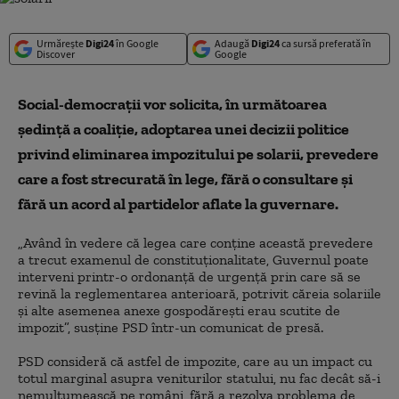
Urmărește
Digi24
în Google
Adaugă
Digi24
ca sursă preferată în
Discover
Google
Social-democrații vor solicita, în următoarea
ședință a coaliţie, adoptarea unei decizii politice
privind eliminarea impozitului pe solarii, prevedere
care a fost strecurată în lege, fără o consultare şi
fără un acord al partidelor aflate la guvernare.
„Având în vedere că legea care conține această prevedere
a trecut examenul de constituționalitate, Guvernul poate
interveni printr-o ordonanță de urgență prin care să se
revină la reglementarea anterioară, potrivit căreia solariile
și alte asemenea anexe gospodărești erau scutite de
impozit”, susține PSD într-un comunicat de presă.
PSD consideră că astfel de impozite, care au un impact cu
totul marginal asupra veniturilor statului, nu fac decât să-i
nemulțumească pe români, fără a rezolva problema de