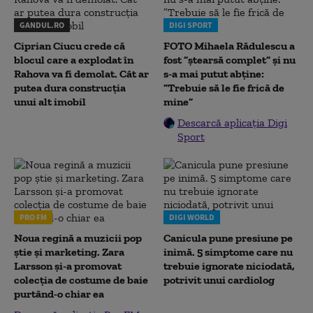
GANDUL.RO
DIGI SPORT
Ciprian Ciucu crede că
FOTO Mihaela Rădulescu a
blocul care a explodat în
fost ”ștearsă complet” și nu
Rahova va fi demolat. Cât ar
s-a mai putut abține:
putea dura construcția
”Trebuie să le fie frică de
unui alt imobil
mine”
Descarcă aplicația Digi
Sport
PRO FM
DIGI WORLD
Noua regină a muzicii pop
Canicula pune presiune pe
știe și marketing. Zara
inimă. 5 simptome care nu
Larsson și-a promovat
trebuie ignorate niciodată,
colecția de costume de baie
potrivit unui cardiolog
purtând-o chiar ea