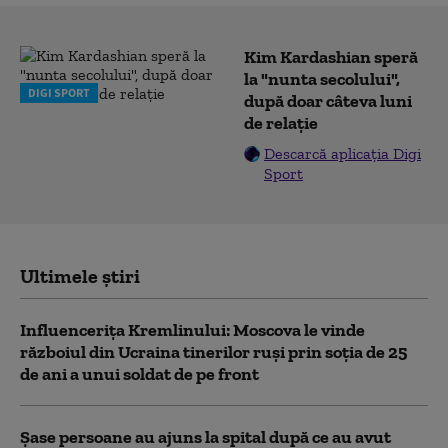
Kim Kardashian speră
la "nunta secolului",
DIGI SPORT
după doar câteva luni
de relație
Descarcă aplicația Digi
Sport
Ultimele știri
Influencerița Kremlinului: Moscova le vinde
războiul din Ucraina tinerilor ruși prin soția de 25
de ani a unui soldat de pe front
Șase persoane au ajuns la spital după ce au avut