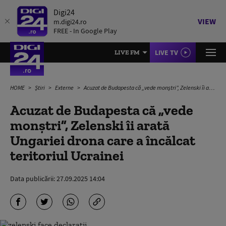
Digi24
VIEW
m.digi24.ro
FREE - In Google Play
LIVE TV
LIVE FM
HOME
Știri
Externe
Acuzat de Budapesta că „vede monștri”, Zelenski îi arată Ungariei drona care a încălcat teritoriul Ucrainei
Acuzat de Budapesta că „vede
monștri”, Zelenski îi arată
Ungariei drona care a încălcat
teritoriul Ucrainei
Data publicării:
27.09.2025 14:04