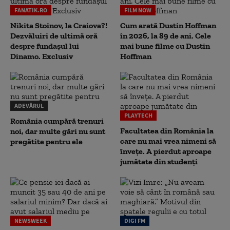
FANATIK.RO
FILM NOW
Nikita Stoinov, la Craiova?!
Cum arată Dustin Hoffman
Dezvăluiri de ultimă oră
în 2026, la 89 de ani. Cele
despre fundașul lui
mai bune filme cu Dustin
Dinamo. Exclusiv
Hoffman
ADEVĂRUL
PLAYTECH
România cumpără trenuri
Facultatea din România la
noi, dar multe gări nu sunt
care nu mai vrea nimeni să
pregătite pentru ele
înveţe. A pierdut aproape
jumătate din studenţi
NEWSWEEK
DIGI FM