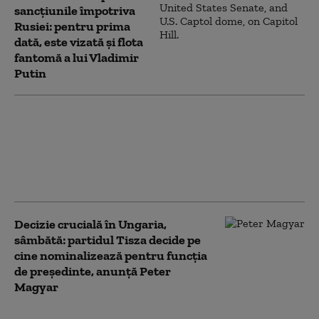
sancțiunile împotriva
Rusiei: pentru prima
dată, este vizată și flota
fantomă a lui Vladimir
Putin
Volodimir Zelenski a ajuns în
Serbia și anunță „întrevederi
importante” cu Aleksandar Vucic
și premierul Djuro Macut. Ce vor
discuta
Decizie crucială în Ungaria,
sâmbătă: partidul Tisza decide pe
cine nominalizează pentru funcția
de președinte, anunță Peter
Magyar