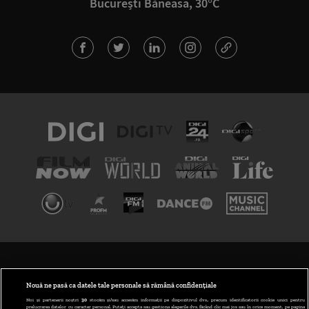
București Băneasa, 30°C
TERMENI ȘI CONDIȚII
POLITICA DE CONFIDENȚIALITATE
Nouă ne pasă ca datele tale personale să rămână confidențiale
Noi și partenerii noștri
30
stocăm și/sau accesăm informații pe dispozitivul dvs., precum identificatorii cookie unici pentru
prelucrarea datelor cu caracter personal. Puteți accepta sau gestiona alegerile dvs. făcând clic mai jos sau în orice moment, pe pagina