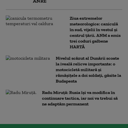
ANRE
Ziua extremelor
meteorologice: caniculă
în sud, vijelii în vestul și
centrul țării. ANM a emis
trei coduri galbene
HARTĂ
Nivelul scăzut al Dunării scoate
la iveală relicve importante: o
motocicletă militară și
rămășițele a doi soldați, găsite la
Budapesta
Radu Miruță: Rusia își va modifica în
continuare tactica, iar noi va trebui să
ne adaptăm permanent