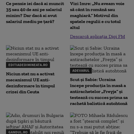
Ce pensie iei dacă ai muncit
Vizi Imre: „Nu aveam voie
35 sau 40 de ani pe salariul
să cânt în română sau
minim? Dar dacă ai avut
maghiară.” Motivul din
salariul mediu pe țară?
spatele regulii e cu totul
altul
Descarcă aplicația Digi FM
EDITIADEDIMINEATA.RO
ADEVARUL
Niciun stat nu a activat
Scut și Sabie: Ucraina
mecanismul UE anti-
începe producția în masă a
dezinformare în timpul
antirachetelor „Freyja” și
crizei din Ceuta
testează cu succes prima sa
rachetă balistică autohtonă
GANDUL.RO