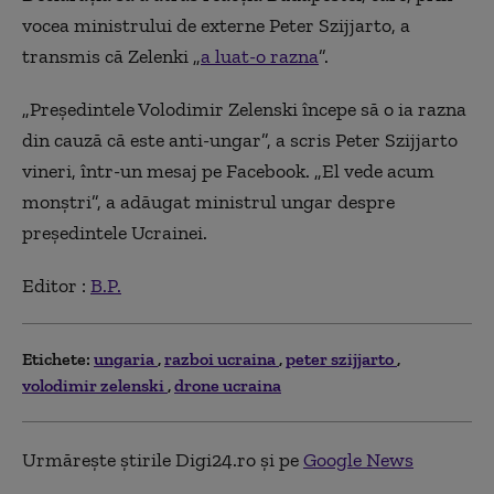
vocea ministrului de externe Peter Szijjarto, a
transmis că Zelenki „
a luat-o razna
”.
„Preşedintele Volodimir Zelenski începe să o ia razna
din cauză că este anti-ungar”, a scris Peter Szijjarto
vineri, într-un mesaj pe Facebook. „El vede acum
monştri”, a adăugat ministrul ungar despre
preşedintele Ucrainei.
Editor :
B.P.
Etichete:
ungaria
razboi ucraina
peter szijjarto
volodimir zelenski
drone ucraina
Urmărește știrile Digi24.ro și pe
Google News