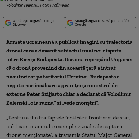
Volodimir Zelenski. Foto: Profimedia
Urmărește
Digi24
în Google
Adaugă
Digi24
ca sursă preferată în
Discover
Google
Armata ucraineană a publicat imagini cu traiectoria
dronei care a devenit subiectul unei noi dispute
între Kiev și Budapesta, Ucraina reproșând Ungariei
că o dronă provenind din această țară a intrat
neautorizat pe teritoriul Ucrainei. Budapesta a
negat orice încălcare a graniței și ministrul de
externe Peter Szijjarto chiar a declarat că Volodimir
Zelenski „o ia razna” și „vede monștri”.
„Pentru a ilustra faptele încălcării frontierei de stat,
publicăm mai multe exemple vizuale ale captării
dronei menționate”, a transmis Statul Major General