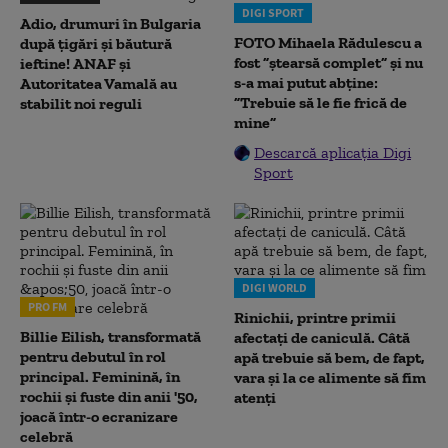
DIGI SPORT
Adio, drumuri în Bulgaria
FOTO Mihaela Rădulescu a
după țigări și băutură
fost ”ștearsă complet” și nu
ieftine! ANAF și
s-a mai putut abține:
Autoritatea Vamală au
”Trebuie să le fie frică de
stabilit noi reguli
mine”
Descarcă aplicația Digi
Sport
DIGI WORLD
PRO FM
Rinichii, printre primii
Billie Eilish, transformată
afectați de caniculă. Câtă
pentru debutul în rol
apă trebuie să bem, de fapt,
principal. Feminină, în
vara și la ce alimente să fim
rochii și fuste din anii '50,
atenți
joacă într-o ecranizare
celebră