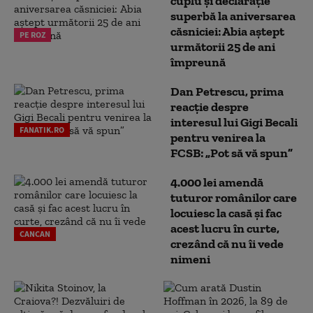
cuplu și declarație
superbă la aniversarea
căsniciei: Abia aștept
PE ROZ
următorii 25 de ani
împreună
Dan Petrescu, prima
reacție despre
interesul lui Gigi Becali
FANATIK.RO
pentru venirea la
FCSB: „Pot să vă spun”
4.000 lei amendă
tuturor românilor care
locuiesc la casă și fac
acest lucru în curte,
CANCAN
crezând că nu îi vede
nimeni