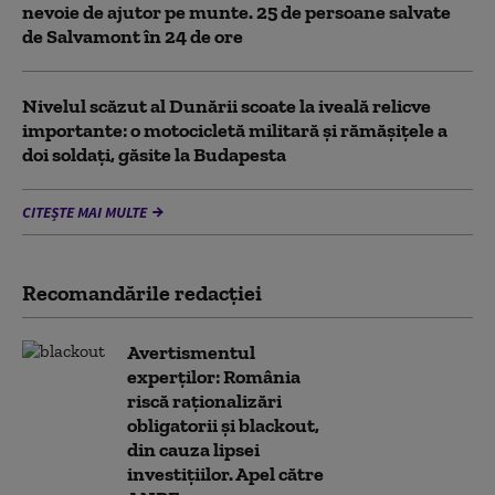
nevoie de ajutor pe munte. 25 de persoane salvate
de Salvamont în 24 de ore
Nivelul scăzut al Dunării scoate la iveală relicve
importante: o motocicletă militară și rămășițele a
doi soldați, găsite la Budapesta
CITEȘTE MAI MULTE
Recomandările redacţiei
Avertismentul
experților: România
riscă raționalizări
obligatorii și blackout,
din cauza lipsei
investițiilor. Apel către