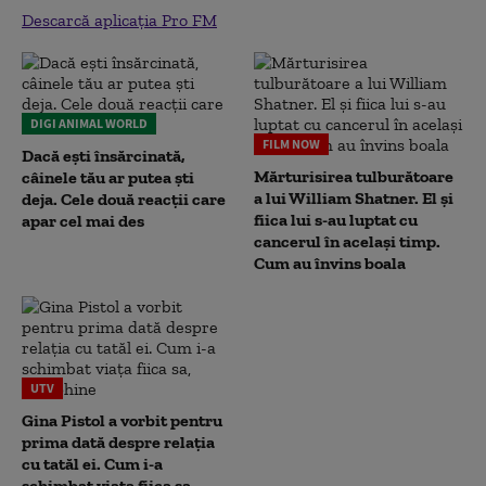
Descarcă aplicația Pro FM
DIGI ANIMAL WORLD
FILM NOW
Dacă ești însărcinată,
Mărturisirea tulburătoare
câinele tău ar putea ști
a lui William Shatner. El și
deja. Cele două reacții care
fiica lui s-au luptat cu
apar cel mai des
cancerul în același timp.
Cum au învins boala
UTV
Gina Pistol a vorbit pentru
prima dată despre relația
cu tatăl ei. Cum i-a
schimbat viața fiica sa,