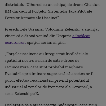
districtului Ujhorod cu un echipaj de drone Chaklun-
KM din cadrul Forțelor Sistemelor fără Pilot ale
Forțelor Armate ale Ucrainei”.
Președintele Ucrainei, Volodimir Zelenski, a anunțat
vineri că o dronă venind din Ungaria
a încălcat
neautorizat
spațiul aerian al țării.
„Forțele ucrainene au înregistrat încălcări ale
spațiului nostru aerian de către drone de
recunoaștere, care sunt probabil maghiare.
Evaluările preliminare sugerează că acestea ar fi
putut efectua recunoașteri privind potențialul
industrial al zonelor de frontieră ale Ucrainei”, a
scris Zelenski pe X.
Declarația sa a atras reacția Budapestei, care, prin