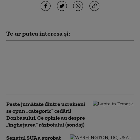
Te-ar putea interesa și:
Campania de 40 de zile
a Ucrainei împotriva
Rusiei: care a fost
menirea operațiunii.
„Obiectivul final nu
putea fi atins”
Peste jumătate dintre ucraineni
se opun „categoric” cedării
Donbasului. Ce opinie au despre
„înghețarea” războiului (sondaj)
Senatul SUA a aprobat