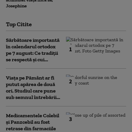
Josephine
Top Citite
Sărbătoare importantă
în calendarul ortodox
1
pe 7 august: Ce tradiții
se respectă și cui...
Viața pe Pământ ar fi
2
putut apărea de două
ori. Studiul care pune
sub semnul întrebării...
Medicamentele Colebil
3
și Panzcebil au fost
retrase din farmaciile