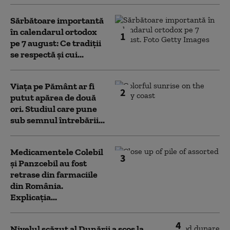
Sărbătoare importantă
în calendarul ortodox
1
pe 7 august: Ce tradiții
se respectă și cui...
Viața pe Pământ ar fi
2
putut apărea de două
ori. Studiul care pune
sub semnul întrebării...
Medicamentele Colebil
3
și Panzcebil au fost
retrase din farmaciile
din România.
Explicația...
4
Nivelul scăzut al Dunării a scos la