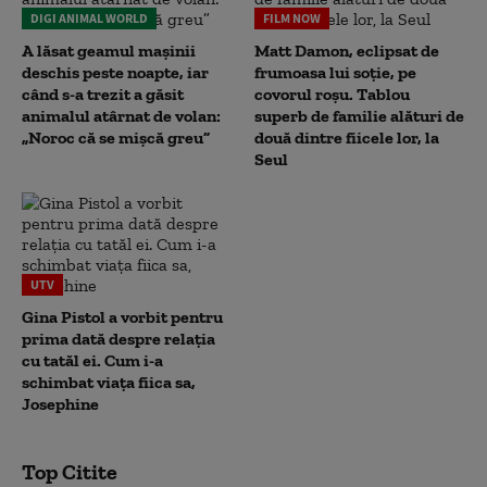
DIGI ANIMAL WORLD
FILM NOW
A lăsat geamul mașinii
Matt Damon, eclipsat de
deschis peste noapte, iar
frumoasa lui soție, pe
când s-a trezit a găsit
covorul roșu. Tablou
animalul atârnat de volan:
superb de familie alături de
„Noroc că se mișcă greu”
două dintre fiicele lor, la
Seul
UTV
Gina Pistol a vorbit pentru
prima dată despre relația
cu tatăl ei. Cum i-a
schimbat viața fiica sa,
Josephine
Top Citite