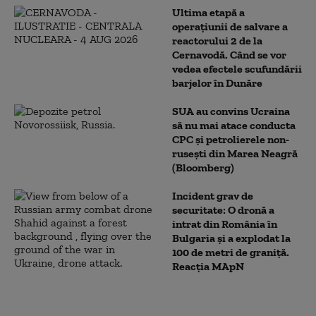
Ultima etapă a
operațiunii de salvare a
reactorului 2 de la
Cernavodă. Când se vor
vedea efectele scufundării
barjelor în Dunăre
SUA au convins Ucraina
să nu mai atace conducta
CPC şi petrolierele non-
ruseşti din Marea Neagră
(Bloomberg)
Incident grav de
securitate: O dronă a
intrat din România în
Bulgaria şi a explodat la
100 de metri de graniţă.
Reacția MApN