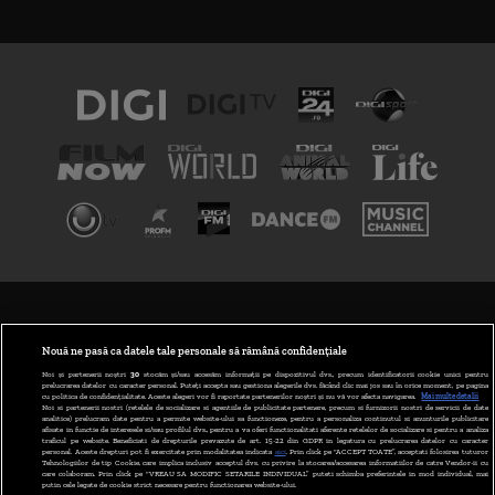
TERMENI ȘI CONDIȚII
POLITICA DE CONFIDENȚIALITATE
Nouă ne pasă ca datele tale personale să rămână confidențiale
Noi și partenerii noștri
30
stocăm și/sau accesăm informații pe dispozitivul dvs., precum identificatorii cookie unici pentru
prelucrarea datelor cu caracter personal. Puteți accepta sau gestiona alegerile dvs. făcând clic mai jos sau în orice moment, pe pagina
ABONARE DIGI TV
cu politica de confidențialitate. Aceste alegeri vor fi raportate partenerilor noștri și nu vă vor afecta navigarea.
Mai multe detalii
Noi si partenerii nostri (retelele de socializare si agentiile de publicitate partenere, precum si furnizorii nostri de servicii de date
analitice) prelucram date pentru a permite website-ului sa functioneze, pentru a personaliza continutul si anunturile publicitare
GESTIONAȚI PREFERINȚELE
afisate in functie de interesele si/sau profilul dvs., pentru a va oferi functionalitati aferente retelelor de socializare si pentru a analiza
traficul pe website. Beneficiati de drepturile prevazute de art. 15-22 din GDPR in legatura cu prelucrarea datelor cu caracter
personal. Aceste drepturi pot fi exercitate prin modalitatea indicata
aici
. Prin click pe “ACCEPT TOATE”, acceptati folosirea tuturor
CODUL DIGI24
Tehnologiilor de tip Cookie, care implica inclusiv acceptul dvs. cu privire la stocarea/accesarea informatiilor de catre Vendor-ii cu
care colaboram. Prin click pe “VREAU SA MODIFIC SETARILE INDIVIDUAL” puteti schimba preferintele in mod individual, mai
putin cele legate de cookie strict necesare pentru functionarea website-ului.
CAMERE WEB