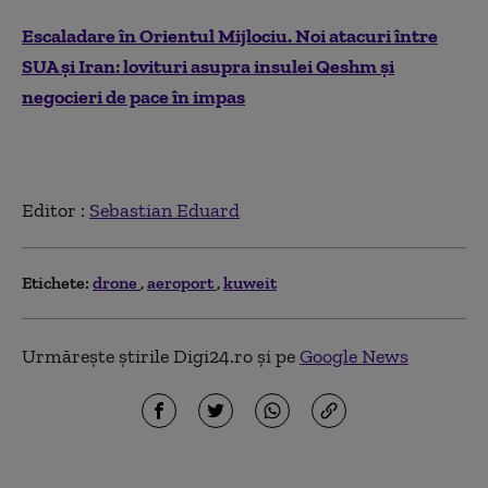
Escaladare în Orientul Mijlociu. Noi atacuri între
SUA și Iran: lovituri asupra insulei Qeshm și
negocieri de pace în impas
Editor :
Sebastian Eduard
Etichete:
drone
aeroport
kuweit
Urmărește știrile Digi24.ro și pe
Google News