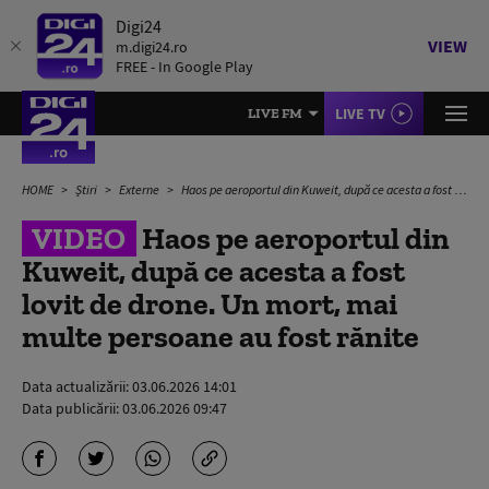
Digi24
VIEW
m.digi24.ro
FREE - In Google Play
LIVE TV
LIVE FM
HOME
Știri
Externe
Haos pe aeroportul din Kuweit, după ce acesta a fost lovit de drone. Un mort, mai multe persoane au fost rănite
VIDEO
Haos pe aeroportul din
Kuweit, după ce acesta a fost
lovit de drone. Un mort, mai
multe persoane au fost rănite
Data actualizării:
03.06.2026 14:01
Data publicării:
03.06.2026 09:47