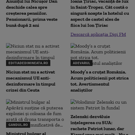
Anunțul lui Nicușor Dan
Ioana Țiriac, vacanță de lux
deschide calea spre
în Saint-Tropez. Cât costă o
creșterea pensiilor.
singură noapte la hotelul cu
Pensionarii, prima veste
aspect de castel ales de
bună după 2 ani
fiica lui Ion Țiriac
Descarcă aplicația Digi FM
EDITIADEDIMINEATA.RO
ADEVARUL
Niciun stat nu a activat
Moody’s a cruțat România.
mecanismul UE anti-
Acum politicienii pot strica
dezinformare în timpul
tot. Avertismentul
crizei din Ceuta
analiștilor
Zelenski dezvăluie
înțelegerea cu SUA:
GANDUL.RO
rachete Patriot lunar, dar
Ministrul bulgar al
Kievul vrea mai mult. „Nu e