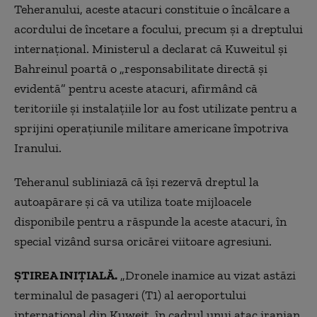
Teheranului, aceste atacuri constituie o încălcare a
acordului de încetare a focului, precum şi a dreptului
internaţional. Ministerul a declarat că Kuweitul şi
Bahreinul poartă o „responsabilitate directă şi
evidentă” pentru aceste atacuri, afirmând că
teritoriile şi instalaţiile lor au fost utilizate pentru a
sprijini operaţiunile militare americane împotriva
Iranului.
Teheranul subliniază că îşi rezervă dreptul la
autoapărare şi că va utiliza toate mijloacele
disponibile pentru a răspunde la aceste atacuri, în
special vizând sursa oricărei viitoare agresiuni.
ȘTIREA INIȚIALĂ.
„Dronele inamice au vizat astăzi
terminalul de pasageri (T1) al aeroportului
internaţional din Kuweit, în cadrul unui atac iranian,