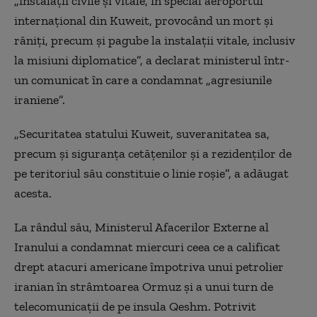
„instalaţii civile şi vitale, în special aeroportul
internaţional din Kuweit, provocând un mort şi
răniţi, precum şi pagube la instalaţii vitale, inclusiv
la misiuni diplomatice”, a declarat ministerul într-
un comunicat în care a condamnat „agresiunile
iraniene”.
„Securitatea statului Kuweit, suveranitatea sa,
precum şi siguranţa cetăţenilor şi a rezidenţilor de
pe teritoriul său constituie o linie roşie”, a adăugat
acesta.
La rândul său, Ministerul Afacerilor Externe al
Iranului a condamnat miercuri ceea ce a calificat
drept atacuri americane împotriva unui petrolier
iranian în strâmtoarea Ormuz şi a unui turn de
telecomunicaţii de pe insula Qeshm. Potrivit