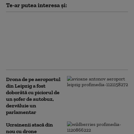
Te-ar putea interesa și:
Piloții români care au
doborât drone, lăudați
de colegii din NATO.
Radu Miruță: „Sunt
niște artiști”. Ce i-a
spus un comandant
britanic
Drona de pe aeroportul
din Leipzig a fost
doborâtă cu piciorul de
un şofer de autobuz,
dezvăluie un
parlamentar
Ucrainenii atacă din
nou cu drone