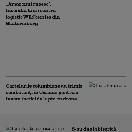
„Amazonul rusesc”.
Incendiu la un centru
logistic Wildberries din
Ekaterinburg
Aeroportul din România care
are o singură cursă pe
săptămână, dar a rămas fără
kerosen. „Cisterna e în coadă la
Năvodari”
Cartelurile columbiene au trimis
combatanți în Ucraina pentru a
învăța tactici de luptă cu drone
S-au dus la biserică