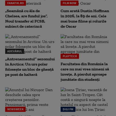
FANATIK.RO
FILM NOW
„Seamănă cu ăla de
Cum arată Dustin Hoffman
Chelsea, are fundul jos”.
în 2026, la 89 de ani. Cele
Noul transfer al FCSB,
mai bune filme și rolurile
subiect de caterincă
de Oscar
ADEVĂRUL
PLAYTECH
„Antrenamentul” sezonului
Facultatea din România la
în Arctica: Un urs polar
care nu mai vrea nimeni să
folosește un bloc de gheață
înveţe. A pierdut aproape
pe post de halteră
jumătate din studenţi
NEWSWEEK
DIGI FM