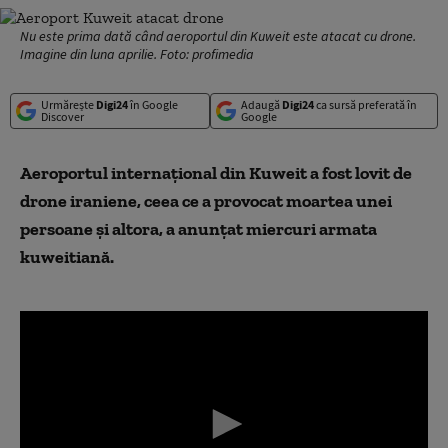
Nu este prima dată când aeroportul din Kuweit este atacat cu drone.
Imagine din luna aprilie. Foto: profimedia
Urmărește
Digi24
în Google
Adaugă
Digi24
ca sursă preferată în
Discover
Google
Aeroportul internaţional din Kuweit a fost lovit de
drone iraniene, ceea ce a provocat moartea unei
persoane și altora, a anunţat miercuri armata
kuweitiană.