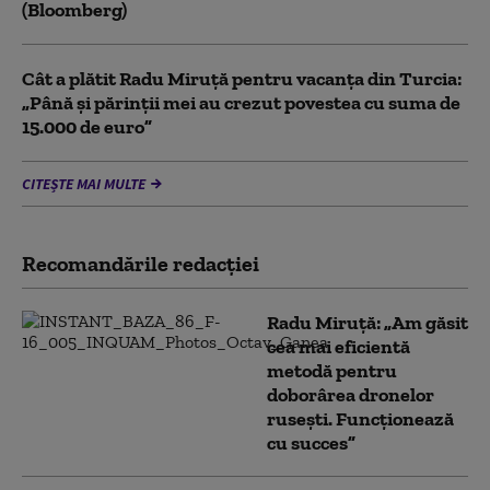
(Bloomberg)
Cât a plătit Radu Miruță pentru vacanța din Turcia:
„Până și părinții mei au crezut povestea cu suma de
15.000 de euro”
CITEȘTE MAI MULTE
Recomandările redacţiei
Radu Miruță: „Am găsit
cea mai eficientă
metodă pentru
doborârea dronelor
rusești. Funcționează
cu succes”