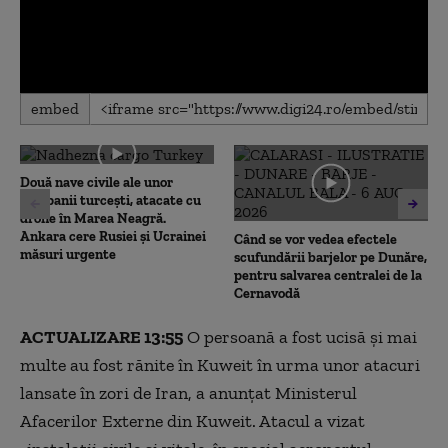
0
embed
seconds
of
0
seconds
Două nave civile ale unor
companii turcești, atacate cu
drone în Marea Neagră.
Ankara cere Rusiei și Ucrainei
Când se vor vedea efectele
măsuri urgente
scufundării barjelor pe Dunăre,
pentru salvarea centralei de la
Cernavodă
ACTUALIZARE 13:55
O persoană a fost ucisă şi mai
multe au fost rănite în Kuweit în urma unor atacuri
lansate în zori de Iran, a anunţat Ministerul
Afacerilor Externe din Kuweit. Atacul a vizat