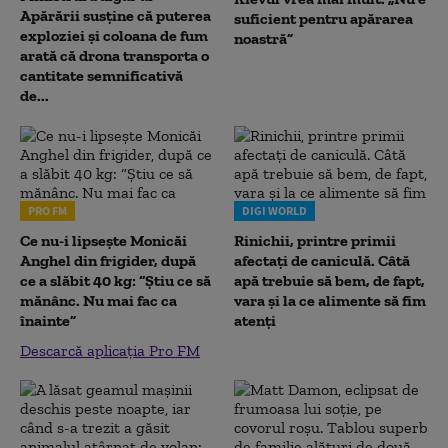
Apărării susține că puterea
suficient pentru apărarea
exploziei și coloana de fum
noastră”
arată că drona transporta o
cantitate semnificativă
de...
PRO FM
DIGI WORLD
Ce nu-i lipsește Monicăi
Rinichii, printre primii
Anghel din frigider, după
afectați de caniculă. Câtă
ce a slăbit 40 kg: “Știu ce să
apă trebuie să bem, de fapt,
mănânc. Nu mai fac ca
vara și la ce alimente să fim
înainte”
atenți
Descarcă aplicația Pro FM