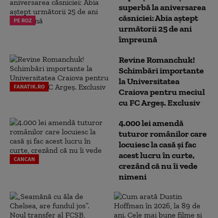
superbă la aniversarea
căsniciei: Abia aștept
PE ROZ
următorii 25 de ani
împreună
Revine Romanchuk!
Schimbări importante
la Universitatea
FANATIK.RO
Craiova pentru meciul
cu FC Argeş. Exclusiv
4.000 lei amendă
tuturor românilor care
locuiesc la casă și fac
acest lucru în curte,
CANCAN
crezând că nu îi vede
nimeni