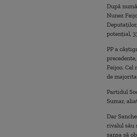
După număra
Nunez Feijo
Deputaţilor
potenţial, 33
PP a câştiga
precedente, 
Feijoo. Cel 
de majorita
Partidul Soc
Sumar, aliat
Dar Sanchez,
rivalul său
şansa să ob