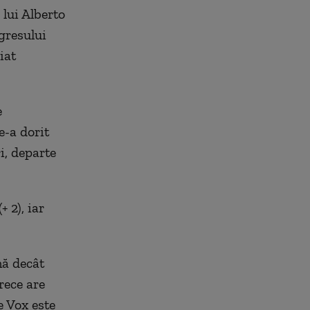
lui Alberto
gresului
iat
e
e-a dorit
i, departe
+ 2), iar
nă decât
rece are
e Vox este