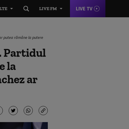
LIVE TV
LTE
LIVE FM
 ar putea rămâne la putere
. Partidul
e la
nchez ar