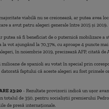
.
ajoritate viabilă nu se creionează, ar putea avea loc 
care a avut patru alegeri generale între 2015 şi 2019.
r putea să fi beneficiat de o puternică mobilizare a s
a la vot ajungând la 70,37%, cu aproape 4 puncte mai
 alegeri, în noiembrie 2019, precizează AFP, citată de 
 milioane de spanioli au votat în special prin coresp
 datorată faptului că aceste alegeri au fost primele o
ARE 23:20
- Rezultate provizorii indică un uşor avan
in totalul de 350, pentru socialiştii premierului Pedr
ile de presă internaţionale.