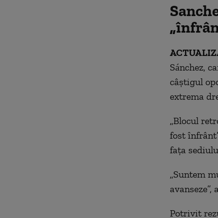
Sanche
„înfrâ
ACTUALIZAR
Sánchez, ca
câştigul op
extrema drea
„Blocul ret
fost înfrânt
faţa sediulu
„Suntem mul
avanseze”, 
Potrivit rez