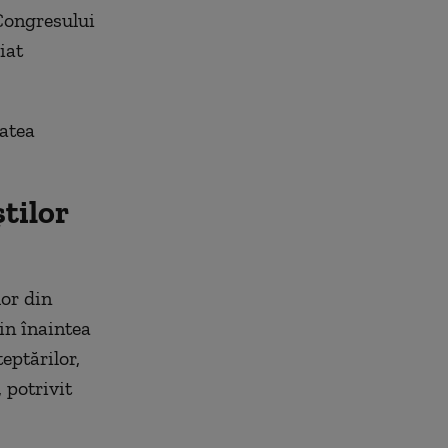
 Congresului
iat
tatea
tilor
lor din
in înaintea
eptărilor,
 potrivit