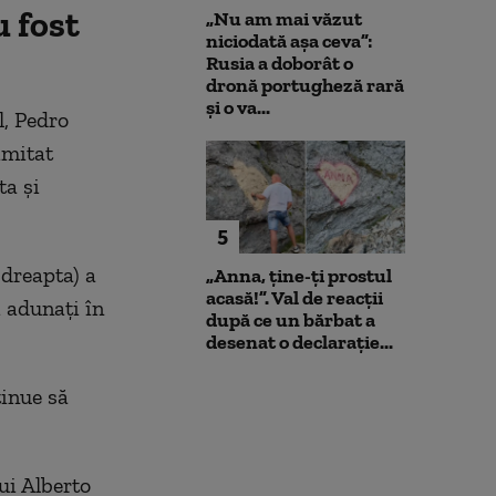
 fost
„Nu am mai văzut
niciodată așa ceva”:
Rusia a doborât o
dronă portugheză rară
și o va...
l, Pedro
imitat
ta şi
5
 dreapta) a
„Anna, ţine-ţi prostul
acasă!”. Val de reacții
i adunaţi în
după ce un bărbat a
desenat o declarație...
inue să
lui Alberto