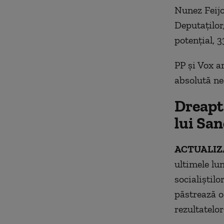
Nunez Feijo
Deputaţilor
potenţial, 3
PP şi Vox ar
absolută ne
Dreapta
lui Sa
ACTUALIZAR
ultimele lu
socialiştilo
păstrează o 
rezultatelo