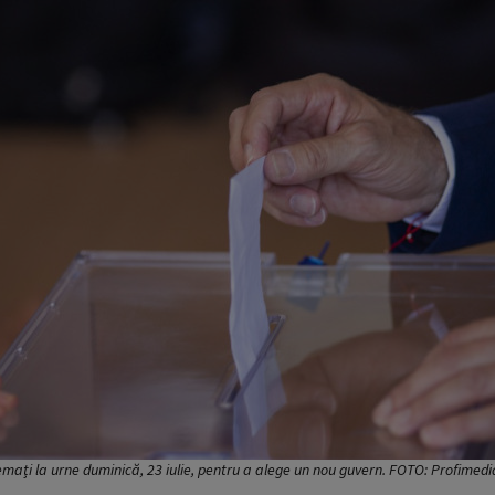
hemați la urne duminică, 23 iulie, pentru a alege un nou guvern. FOTO: Profimed