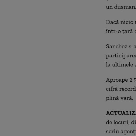
un duşman
Dacă nicio m
într-o ţară 
Sanchez s-a
participare
la ultimele
Aproape 2,5
cifră record
plină vară.
ACTUALIZ
de locuri, d
scriu agenţi