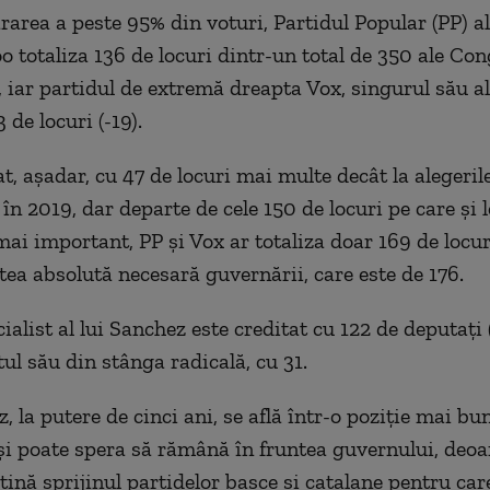
rea a peste 95% din voturi, Partidul Popular (PP) al 
o totaliza 136 de locuri dintr-un total de 350 ale Con
, iar partidul de extremă dreapta Vox, singurul său al
 de locuri (-19).
t, aşadar, cu 47 de locuri mai multe decât la alegeril
în 2019, dar departe de cele 150 de locuri pe care şi l
mai important, PP şi Vox ar totaliza doar 169 de locur
tea absolută necesară guvernării, care este de 176.
ialist al lui Sanchez este creditat cu 122 de deputaţi (
ul său din stânga radicală, cu 31.
 la putere de cinci ani, se află într-o poziţie mai bu
 şi poate spera să rămână în fruntea guvernului, deoa
ţină sprijinul partidelor basce şi catalane pentru car