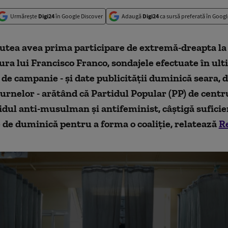
Urmărește
Digi24
în Google Discover
Adaugă
Digi24
ca sursă preferată în Googl
putea avea prima participare de extremă-dreapta l
tura lui Francisco Franco, sondajele efectuate în ul
e campanie - şi date publicităţii duminică seara, 
urnelor - arătând că Partidul Popular (PP) de cent
tidul anti-musulman şi antifeminist, câştigă suficie
e de duminică pentru a forma o coaliţie, relatează
R