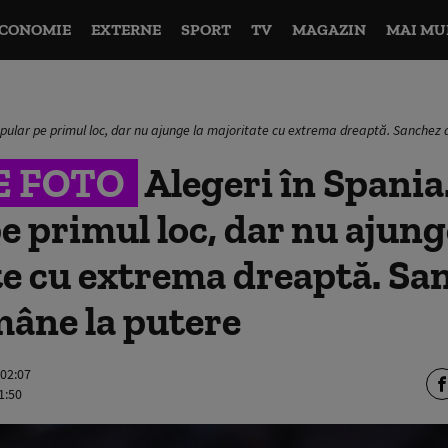
CONOMIE
EXTERNE
SPORT
TV
MAGAZIN
MAI MU
Popular pe primul loc, dar nu ajunge la majoritate cu extrema dreaptă. Sanchez
E FOTO
Alegeri în Spania
e primul loc, dar nu ajung
e cu extrema dreaptă. Sa
mâne la putere
 02:07
1:50