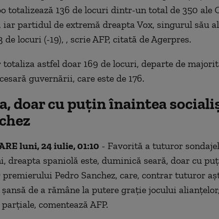
o totalizează 136 de locuri dintr-un total de 350 ale
, iar partidul de extremă dreapta Vox, singurul său al
3 de locuri (-19), , scrie AFP, citată de Agerpres.
 totaliza astfel doar 169 de locuri, departe de majori
cesară guvernării, care este de 176.
, doar cu puțin înaintea socialiș
nchez
E luni, 24 iulie, 01:10
- Favorită a tuturor sondaje
ni, dreapta spaniolă este, duminică seară, doar cu puţ
r premierului Pedro Sanchez, care, contrar tuturor aşt
şansă de a rămâne la putere graţie jocului alianţelor,
r parţiale, comentează AFP.