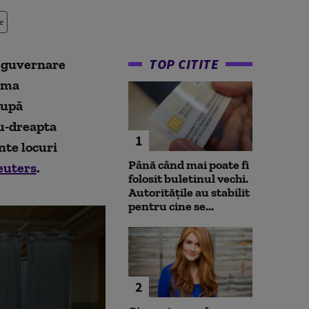
e
TOP CITITE
a guvernare
tima
după
ru-dreapta
1
nte locuri
Până când mai poate fi
euters
.
folosit buletinul vechi.
Autoritățile au stabilit
pentru cine se...
2