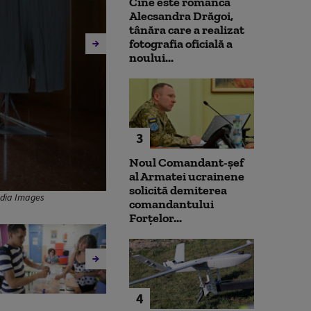
Cine este românca
Alecsandra Drăgoi,
tânăra care a realizat
fotografia oficială a
noului...
3
Noul Comandant-șef
al Armatei ucrainene
solicită demiterea
media Images
comandantului
Forțelor...
4