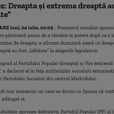
z: Dreapta şi extrema dreaptă au
nte”
E luni, 24 iulie, 02:05
- Premierul socialist spanio
re păstrează şansa de a rămâne la putere după ce a l
oziţiei de dreapta, a afirmat duminică seară că dreap
ptă au fost „înfrânte” la alegerile legislative.
rograd al Partidului Popular (dreapta) şi Vox (extremă
”, a declarat el în faţa militanţilor socialişti entuziaşt
i Partidului Socialist din centrul Madridului.
t mai numeroşi cei care ne dorim ca Spania să cont
a adăugat el.
ultatelor aproape definitive, Partidul Popular (PP) al 