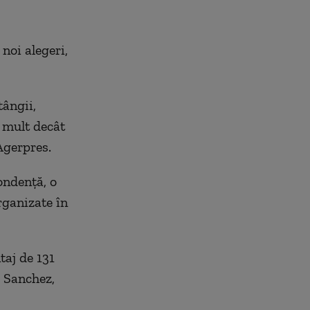
noi alegeri,
tângii,
 mult decât
Agerpres.
ondenţă, o
rganizate în
taj de 131
o Sanchez,