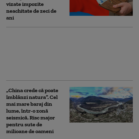
vizate impozite
neachitate de zeci de
ani
China lovește SUA cu
noi restricții
comerciale. Beijingul
limitează exporturile
de componente pentru
drone
„China crede că poate
îmblânzi natura”. Cel
mai mare baraj din
lume, într-o zonă
seismică. Risc major
pentru sute de
milioane de oameni