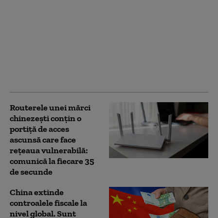
Mișcare strategică a
Pentagonului. Cum se
pregătesc Statele Unite
pentru un posibil
război regional
împotriva Chinei sau
Rusiei
Routerele unei mărci
chinezești conțin o
portiță de acces
ascunsă care face
rețeaua vulnerabilă:
comunică la fiecare 35
de secunde
China extinde
controalele fiscale la
nivel global. Sunt