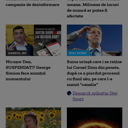
campanie de dezinformare
umane. Milioane de locuri
de muncă ar putea fi
afectate
GANDUL.RO
DIGI SPORT
Nicușor Dan,
Suma uriașă care i se reține
SUSPENDAT!? George
lui Cornel Dinu din pensie,
Simion face anunțul
după ce a pierdut procesul
momentului
cu finul său, pe care l-a
numit "canalie"
Descarcă aplicația Digi
Sport