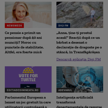
NEWSWEEK
DIGI FM
Ce pensie a primit un
„Anna, ţine-ţi prostul
pensionar după 40 ani
acasă!" Reacţii după ce un
munciți? Noroc cu
bărbat a desenat o
punctele de stabilitate.
declaraţie de dragoste pe o
Altfel, era foarte mică
stâncă, în Transfăgărăşan
Descarcă aplicația Digi FM
EDITIADEDIMINEATA.RO
ADEVARUL
Parlamentul European a
Inteligența artificială
lansat un joc gratuit în care
transformă
utilizatorii controlează o
departamentele de resurse