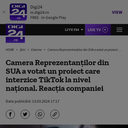
Digi24
VIEW
m.digi24.ro
FREE - In Google Play
LIVE TV
LIVE FM
HOME
Știri
Externe
Camera Reprezentanților din SUA a votat un proiect care interzice TikTok la nivel național. Reacția companiei
Camera Reprezentanților din
SUA a votat un proiect care
interzice TikTok la nivel
național. Reacția companiei
Data publicării:
13.03.2024 17:17