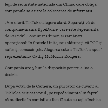
legi de securitate națională din China, care obligă
companiile să asiste la colectarea de informații.
„Am oferit TikTok o alegere clară. Separați-vă de
compania-mamă ByteDance, care este dependentă
de Partidul Comunist Chinez, și rămâneți
operaționali în Statele Unite, sau alăturați-vă PCC și
suferiți consecințele. Alegerea este a TikTok”, a spus”
reprezentanta Cathy McMorris Rodgers.
Compania are 5 luni la dispoziție pentru a lua o
decizie.
După votul de la Cameră, un purtător de cuvânt al
TikTok a criticat votul „pe repede înainte” și faptul
că audierile în comisii au fost făcute cu ușile închise.