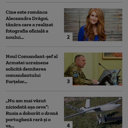
Cine este românca
Alecsandra Drăgoi,
tânăra care a realizat
fotografia oficială a
2
noului...
Noul Comandant-șef al
Armatei ucrainene
solicită demiterea
comandantului
3
Forțelor...
„Nu am mai văzut
niciodată așa ceva”:
Rusia a doborât o dronă
portugheză rară și o
4
va...