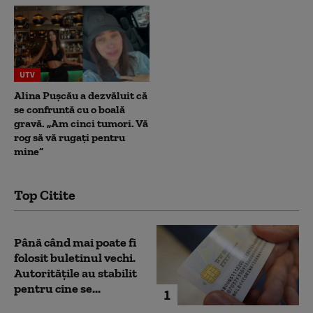
UTV
Alina Pușcău a dezvăluit că
se confruntă cu o boală
gravă. „Am cinci tumori. Vă
rog să vă rugați pentru
mine”
Top Citite
Până când mai poate fi
folosit buletinul vechi.
Autoritățile au stabilit
pentru cine se...
1