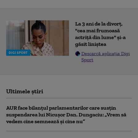
La 3 ani de la divorț,
"cea mai frumoasă
actriță din lume" și-a
găsit liniștea
DIGI SPORT
Descarcă aplicația Digi
Sport
Ultimele știri
AUR face bilanțul parlamentarilor care susțin
suspendarea lui Nicușor Dan. Dungaciu: „Vrem să
vedem cine semnează și cine nu”