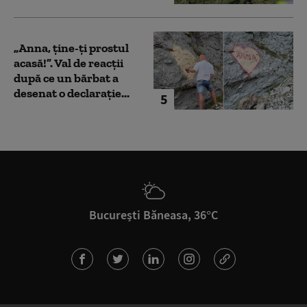
„Anna, ţine-ţi prostul
acasă!”. Val de reacții
după ce un bărbat a
desenat o declarație...
5
București Băneasa, 36°C