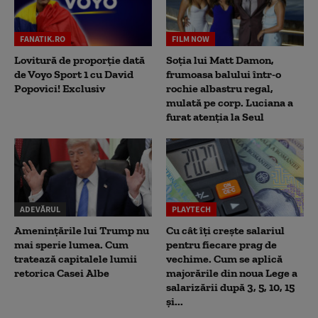
FANATIK.RO
FILM NOW
Lovitură de proporție dată
Soția lui Matt Damon,
de Voyo Sport 1 cu David
frumoasa balului într-o
Popovici! Exclusiv
rochie albastru regal,
mulată pe corp. Luciana a
furat atenția la Seul
ADEVĂRUL
PLAYTECH
Amenințările lui Trump nu
Cu cât îți crește salariul
mai sperie lumea. Cum
pentru fiecare prag de
tratează capitalele lumii
vechime. Cum se aplică
retorica Casei Albe
majorările din noua Lege a
salarizării după 3, 5, 10, 15
și...