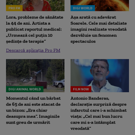
PRO FM
DIGI WORLD
Lora, probleme de sănătate
Așa arată cu adevărat
la 44 de ani. Artista a
Soarele. Cele mai detaliate
publicat raportul medical:
imagini realizate vreodată
„Urmează cel puțin 10
dezvăluie un fenomen
ședințe de terapie”
spectaculos
Descarcă aplicația Pro FM
DIGI ANIMAL WORLD
FILM NOW
Momentul când un bărbat
Antonio Banderas,
de 65 de ani este atacat de
declarație surpriză despre
un bizon: „Era chiar
infarctul care i-a schimbat
deasupra mea”. Imaginile
viața: „Cel mai bun lucru
sunt greu de urmărit
care mi s-a întâmplat
vreodată”