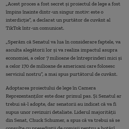
„Acest proces a fost secret și proiectul de lege a fost
împins înainte dintr-un singur motiv: este o
interdicție”, a declarat un purtător de cuvânt al
TikTok într-un comunicat.
„Sperăm că Senatul va lua în considerare faptele, va
asculta alegătorii lor și va realiza impactul asupra
economiei, a celor 7 milioane de întreprinderi mici și
a celor 170 de milioane de americani care folosesc
serviciul nostru”, a mai spus purtătorul de cuvânt.
Adoptarea proiectului de lege în Camera
Reprezentanților este doar primul pas. Și Senatul ar
trebui să-l adopte, dar senatorii au indicat că va fi
supus unor revizuiri detaliate. Liderul majorității
din Senat, Chuck Schumer, a spus că va trebui să se
consulte cu președinții de comisii pentru a hotărî