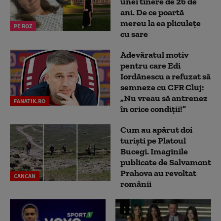
unei tinere de 26 de
ani. De ce poartă
mereu la ea pliculețe
PE ROZ
cu sare
Adevăratul motiv
pentru care Edi
Iordănescu a refuzat să
semneze cu CFR Cluj:
„Nu vreau să antrenez
FANATIK.RO
în orice condiții!”
Cum au apărut doi
turiști pe Platoul
Bucegi. Imaginile
publicate de Salvamont
Prahova au revoltat
CANCAN
românii