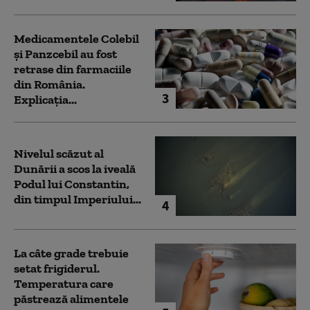
Medicamentele Colebil
și Panzcebil au fost
retrase din farmaciile
din România.
3
Explicația...
Nivelul scăzut al
Dunării a scos la iveală
Podul lui Constantin,
din timpul Imperiului...
4
La câte grade trebuie
setat frigiderul.
Temperatura care
păstrează alimentele