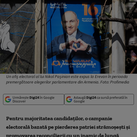
Un afiș electoral al lui Nikol Pașinian este expus la Erevan în perioada
premergătoare alegerilor parlamentare din Armenia. Foto: Profimedia
Urmărește
Digi24
în Google
Adaugă
Digi24
ca sursă preferată în
Discover
Google
Pentru majoritatea candidaților, o campanie
electorală bazată pe pierderea patriei strămoșești și
promovarea reconcilierii cu un inamic de lungă