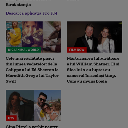
furat atenția
Descarcă aplicația Pro FM
DIGI ANIMAL WORLD
FILM NOW
Cele mai răsfățate pisici
Mărturisirea tulburătoare
din lumea vedetelor: de la
a lui William Shatner. El și
Calippo a lui Ed Sheeran la
fiica lui s-au luptat cu
Meredith Grey a lui Taylor
cancerul în același timp.
Swift
Cum au învins boala
UTV
Gina Pistol a vorbit pentru