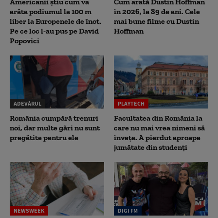
Americanii știu cum va
Cum arată Dustin Hoffman
arăta podiumul la 100 m
în 2026, la 89 de ani. Cele
liber la Europenele de înot.
mai bune filme cu Dustin
Pe ce loc l-au pus pe David
Hoffman
Popovici
ADEVĂRUL
PLAYTECH
România cumpără trenuri
Facultatea din România la
noi, dar multe gări nu sunt
care nu mai vrea nimeni să
pregătite pentru ele
înveţe. A pierdut aproape
jumătate din studenţi
NEWSWEEK
DIGI FM