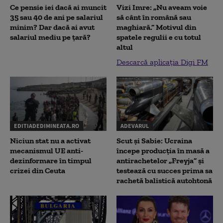
Ce pensie iei dacă ai muncit
Vizi Imre: „Nu aveam voie
35 sau 40 de ani pe salariul
să cânt în română sau
minim? Dar dacă ai avut
maghiară.” Motivul din
salariul mediu pe țară?
spatele regulii e cu totul
altul
Descarcă aplicația Digi FM
EDITIADEDIMINEATA.RO
ADEVARUL
Niciun stat nu a activat
Scut și Sabie: Ucraina
mecanismul UE anti-
începe producția în masă a
dezinformare în timpul
antirachetelor „Freyja” și
crizei din Ceuta
testează cu succes prima sa
rachetă balistică autohtonă