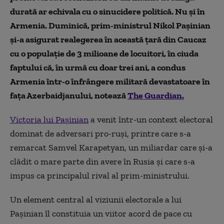
durată ar echivala cu o sinucidere politică. Nu și în
Armenia. Duminică, prim-ministrul Nikol Pașinian
și-a asigurat realegerea în această țară din Caucaz
cu o populație de 3 milioane de locuitori, în ciuda
faptului că, în urmă cu doar trei ani, a condus
Armenia într-o înfrângere militară devastatoare în
fața Azerbaidjanului, notează
The Guardian.
Victoria lui Pașinian
a venit într-un context electoral
dominat de adversari pro-ruși, printre care s-a
remarcat Samvel Karapetyan, un miliardar care și-a
clădit o mare parte din avere în Rusia și care s-a
impus ca principalul rival al prim-ministrului.
Un element central al viziunii electorale a lui
Pașinian îl constituia un viitor acord de pace cu