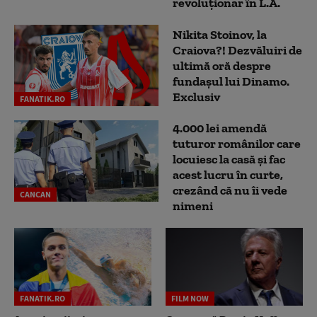
revoluționar în L.A.
Nikita Stoinov, la
Craiova?! Dezvăluiri de
ultimă oră despre
fundașul lui Dinamo.
Exclusiv
FANATIK.RO
4.000 lei amendă
tuturor românilor care
locuiesc la casă și fac
acest lucru în curte,
crezând că nu îi vede
CANCAN
nimeni
FANATIK.RO
FILM NOW