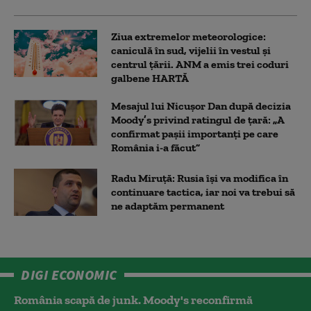
Ziua extremelor meteorologice:
caniculă în sud, vijelii în vestul și
centrul țării. ANM a emis trei coduri
galbene HARTĂ
Mesajul lui Nicușor Dan după decizia
Moody’s privind ratingul de țară: „A
confirmat pașii importanți pe care
România i-a făcut”
Radu Miruță: Rusia își va modifica în
continuare tactica, iar noi va trebui să
ne adaptăm permanent
DIGI ECONOMIC
România scapă de junk. Moody's reconfirmă