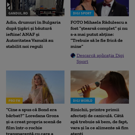
GANDUL.RO
DIGI SPORT
Adio, drumuri în Bulgaria
FOTO Mihaela Rădulescu a
după țigări și băutură
fost ”ștearsă complet” și nu
ieftine! ANAF și
s-a mai putut abține:
Autoritatea Vamală au
”Trebuie să le fie frică de
stabilit noi reguli
mine”
Descarcă aplicația Digi
Sport
PRO FM
DIGI WORLD
“Cine a spus că Bond era
Rinichii, printre primii
bărbat?” Loredana Groza
afectați de caniculă. Câtă
și-a creat propria scenă de
apă trebuie să bem, de fapt,
film într-o rochie
vara și la ce alimente să fim
transparentă cu care a
atenți