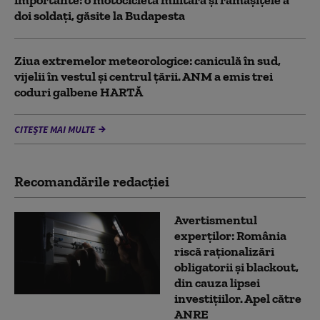
importante: o motocicletă militară și rămășițele a
doi soldați, găsite la Budapesta
Ziua extremelor meteorologice: caniculă în sud,
vijelii în vestul și centrul țării. ANM a emis trei
coduri galbene HARTĂ
CITEȘTE MAI MULTE
Recomandările redacţiei
Avertismentul
experților: România
riscă raționalizări
obligatorii și blackout,
din cauza lipsei
investițiilor. Apel către
ANRE