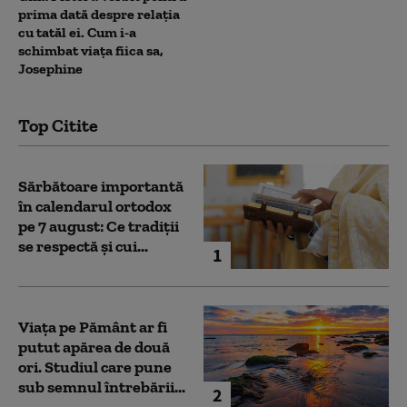
prima dată despre relația
cu tatăl ei. Cum i-a
schimbat viața fiica sa,
Josephine
Top Citite
Sărbătoare importantă
în calendarul ortodox
pe 7 august: Ce tradiții
se respectă și cui...
1
Viața pe Pământ ar fi
putut apărea de două
ori. Studiul care pune
sub semnul întrebării...
2