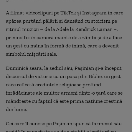
A filmat videoclipuri pe TikTok și Instagram în care
apărea purtând pălării și dansând cu stoicism pe
ritmul muzicii – de la Adele la Kendrick Lamar –,
privind fix în cameră înainte de a zâmbi și de a face
un gest cu mâna în formă de inimă, care a devenit
simbolul mișcării sale.
Duminică seara, la sediul său, Pașinian și-a început
discursul de victorie cu un pasaj din Biblie, un gest
care reflectă credințele religioase profund
înrădăcinate ale multor armeni dintr-o țară care se
mândrește cu faptul că este prima națiune creștină
din lume.
Cei care îl cunosc pe Pașinian spun că farmecul său
rezidă în capacitatea sa de a stabili o legătură cu