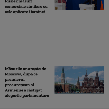
Rusiei: măsuri
comerciale similare cu
cele aplicate Ucrainei
Israelul a recunoscut
genocidul armean, dar
ezită să facă același
lucru în cazul
Holodomorului. Istoria
ca instrument politic
Măsurile anunțate de
Moscova, după ce
premierul
proeuropean al
Armeniei a câștigat
alegerile parlamentare