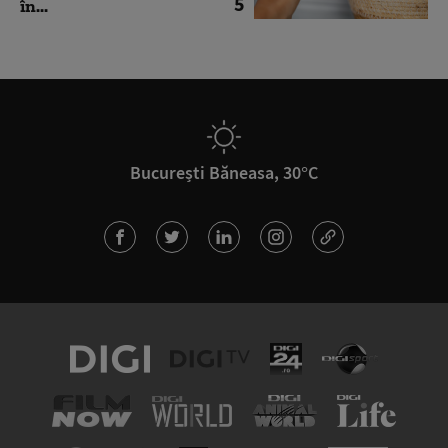
5
în...
București Băneasa, 30°C