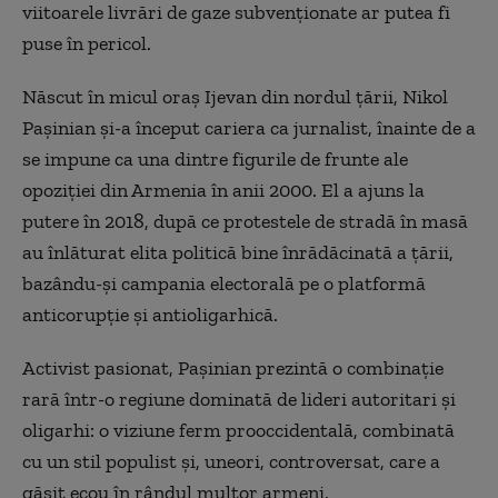
viitoarele livrări de gaze subvenționate ar putea fi
puse în pericol.
Născut în micul oraș Ijevan din nordul țării, Nikol
Pașinian și-a început cariera ca jurnalist, înainte de a
se impune ca una dintre figurile de frunte ale
opoziției din Armenia în anii 2000. El a ajuns la
putere în 2018, după ce protestele de stradă în masă
au înlăturat elita politică bine înrădăcinată a țării,
bazându-și campania electorală pe o platformă
anticorupție și antioligarhică.
Activist pasionat, Pașinian prezintă o combinație
rară într-o regiune dominată de lideri autoritari și
oligarhi: o viziune ferm prooccidentală, combinată
cu un stil populist și, uneori, controversat, care a
găsit ecou în rândul multor armeni.