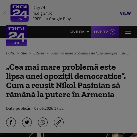
Digi24
VIEW
m.digi24.ro
FREE - In Google Play
LIVE TV
LIVE FM
HOME
Știri
Externe
„Cea mai mare problemă este lipsa unei opoziții democratice”. Cum a reușit Nikol Pașinian să rămână la putere în Armenia
„Cea mai mare problemă este
lipsa unei opoziții democratice”.
Cum a reușit Nikol Pașinian să
rămână la putere în Armenia
Data publicării:
08.06.2026 17:52