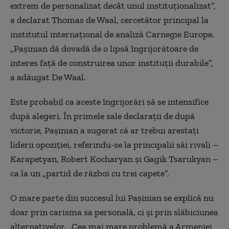
extrem de personalizat decât unul instituționalizat”,
a declarat Thomas de Waal, cercetător principal la
institutul internațional de analiză Carnegie Europe.
„Pașinian dă dovadă de o lipsă îngrijorătoare de
interes față de construirea unor instituții durabile”,
a adăugat De Waal.
Este probabil ca aceste îngrijorări să se intensifice
după alegeri. În primele sale declarații de după
victorie, Pașinian a sugerat că ar trebui arestați
liderii opoziției, referindu-se la principalii săi rivali –
Karapetyan, Robert Kocharyan și Gagik Tsarukyan –
ca la un „partid de război cu trei capete”.
O mare parte din succesul lui Pașinian se explică nu
doar prin carisma sa personală, ci și prin slăbiciunea
alternativelor. „Cea mai mare problemă a Armeniei