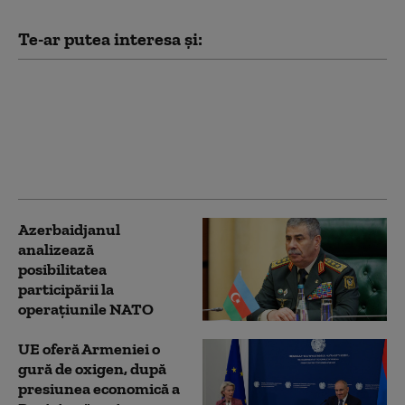
Te-ar putea interesa și:
Armenia adoptă o lege
care restricţionează
dreptul de vot al
cetăţenilor care
locuiesc în străinătate
Azerbaidjanul
analizează
posibilitatea
participării la
operațiunile NATO
UE oferă Armeniei o
gură de oxigen, după
presiunea economică a