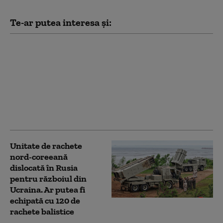
Te-ar putea interesa și:
Nord-coreenii,
îndemnaţi să consume
supă de carne de câine
pentru a face față
caniculei: „Și dacă ţi se
varsă pe picior, devine
leac”
Unitate de rachete
nord-coreeană
dislocată în Rusia
pentru războiul din
Ucraina. Ar putea fi
echipată cu 120 de
rachete balistice