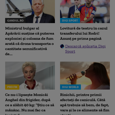
GANDUL.RO
DIGI SPORT
Ministrul bulgar al
Lovitură de teatru în cazul
Apărării susține că puterea
transferului lui Rodri!
exploziei și coloana de fum
Anunț pe prima pagină
arată că drona transporta o
Descarcă aplicația Digi
cantitate semnificativă
Sport
de...
PRO FM
DIGI WORLD
Ce nu-i lipsește Monicăi
Rinichii, printre primii
Anghel din frigider, după
afectați de caniculă. Câtă
ce a slăbit 40 kg: “Știu ce să
apă trebuie să bem, de fapt,
mănânc. Nu mai fac ca
vara și la ce alimente să fim