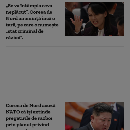
„Se va întâmpla ceva
neplăcut”. Coreea de
Nord amenință încă o
țară, pe care o numește
„stat criminal de
război”.
Phenianul
reacționează dur după
avertismentul lansat
de SUA împotriva
informaticienilor nord-
coreeni
Coreea de Nord acuză
NATO că își extinde
pregătirile de război
prin planul privind