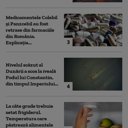
Medicamentele Colebil
și Panzcebil au fost
retrase din farmaciile
din România.
3
Explicația...
Nivelul scăzut al
Dunării a scos la iveală
Podul lui Constantin,
din timpul Imperiului...
4
La câte grade trebuie
setat frigiderul.
Temperatura care
păstrează alimentele