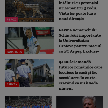
întâlniri cu potențial
uriaș pentru 3 zodii.
Viața lor poate lua o
nouă direcție
PE ROZ
Revine Romanchuk!
Schimbări importante
la Universitatea
Craiova pentru meciul
cu FC Argeş. Exclusiv
FANATIK.RO
4.000 lei amendă
tuturor românilor care
locuiesc la casă și fac
acest lucru în curte,
crezând că nu îi vede
CANCAN
nimeni