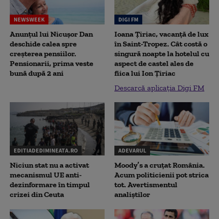
NEWSWEEK
DIGI FM
Anunțul lui Nicușor Dan
Ioana Țiriac, vacanță de lux
deschide calea spre
în Saint-Tropez. Cât costă o
creșterea pensiilor.
singură noapte la hotelul cu
Pensionarii, prima veste
aspect de castel ales de
bună după 2 ani
fiica lui Ion Țiriac
Descarcă aplicația Digi FM
EDITIADEDIMINEATA.RO
ADEVARUL
Niciun stat nu a activat
Moody’s a cruțat România.
mecanismul UE anti-
Acum politicienii pot strica
dezinformare în timpul
tot. Avertismentul
crizei din Ceuta
analiștilor