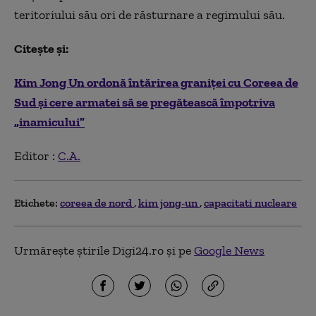
teritoriului său ori de răsturnare a regimului său.
Citește și:
Kim Jong Un ordonă întărirea graniței cu Coreea de
Sud și cere armatei să se pregătească împotriva
„inamicului”
Editor :
C.A.
Etichete:
coreea de nord
kim jong-un
capacitati nucleare
Urmărește știrile Digi24.ro și pe
Google News