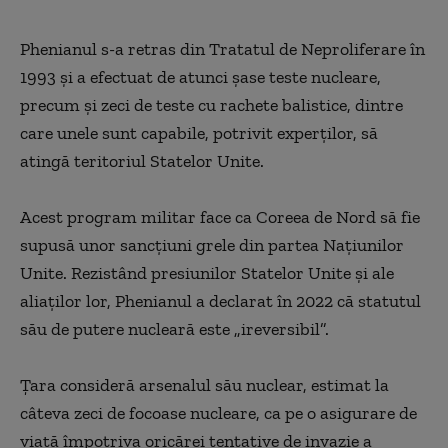
Phenianul s-a retras din Tratatul de Neproliferare în
1993 şi a efectuat de atunci şase teste nucleare,
precum şi zeci de teste cu rachete balistice, dintre
care unele sunt capabile, potrivit experţilor, să
atingă teritoriul Statelor Unite.
Acest program militar face ca Coreea de Nord să fie
supusă unor sancţiuni grele din partea Naţiunilor
Unite. Rezistând presiunilor Statelor Unite şi ale
aliaţilor lor, Phenianul a declarat în 2022 că statutul
său de putere nucleară este „ireversibil”.
Ţara consideră arsenalul său nuclear, estimat la
câteva zeci de focoase nucleare, ca pe o asigurare de
viaţă împotriva oricărei tentative de invazie a