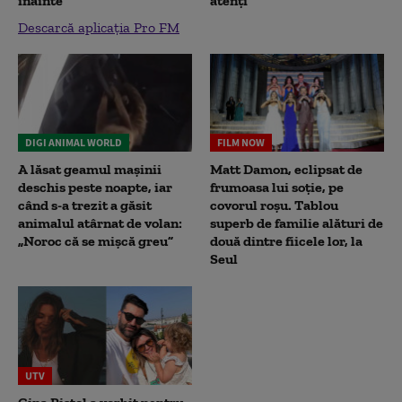
înainte”
atenți
Descarcă aplicația Pro FM
DIGI ANIMAL WORLD
FILM NOW
A lăsat geamul mașinii
Matt Damon, eclipsat de
deschis peste noapte, iar
frumoasa lui soție, pe
când s-a trezit a găsit
covorul roșu. Tablou
animalul atârnat de volan:
superb de familie alături de
„Noroc că se mișcă greu”
două dintre fiicele lor, la
Seul
UTV