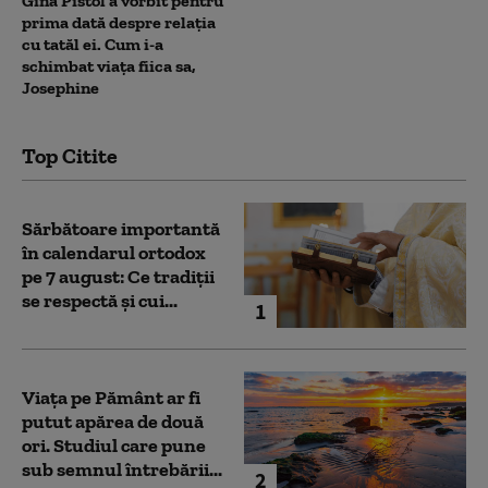
Gina Pistol a vorbit pentru
prima dată despre relația
cu tatăl ei. Cum i-a
schimbat viața fiica sa,
Josephine
Top Citite
Sărbătoare importantă
în calendarul ortodox
pe 7 august: Ce tradiții
se respectă și cui...
1
Viața pe Pământ ar fi
putut apărea de două
ori. Studiul care pune
sub semnul întrebării...
2