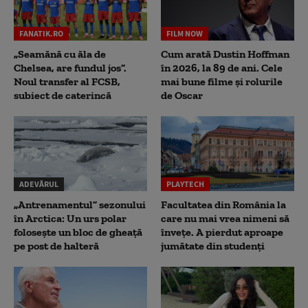
FANATIK.RO
FILM NOW
„Seamănă cu ăla de
Cum arată Dustin Hoffman
Chelsea, are fundul jos”.
în 2026, la 89 de ani. Cele
Noul transfer al FCSB,
mai bune filme și rolurile
subiect de caterincă
de Oscar
ADEVĂRUL
PLAYTECH
„Antrenamentul” sezonului
Facultatea din România la
în Arctica: Un urs polar
care nu mai vrea nimeni să
folosește un bloc de gheață
înveţe. A pierdut aproape
pe post de halteră
jumătate din studenţi