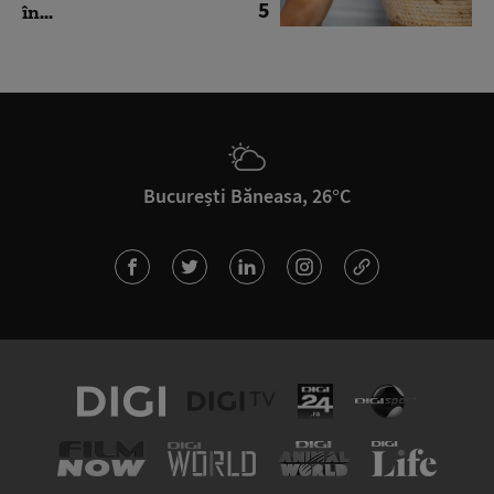
5
în...
București Băneasa, 26°C