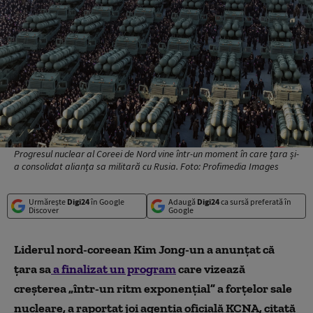
Progresul nuclear al Coreei de Nord vine într-un moment în care țara și-
a consolidat alianța sa militară cu Rusia. Foto: Profimedia Images
Urmărește
Digi24
în Google
Adaugă
Digi24
ca sursă preferată în
Discover
Google
Liderul nord-coreean Kim Jong-un a anunţat că
ţara sa
a finalizat un program
care vizează
creşterea „într-un ritm exponenţial” a forţelor sale
nucleare, a raportat joi agenţia oficială KCNA, citată