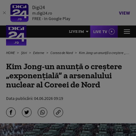
Digi24
VIEW
m.digi24.ro
FREE - In Google Play
LIVE TV
LIVE FM
HOME
Știri
Externe
Coreea de Nord
Kim Jong-un anunță o creștere „exponențială” a arsenalului nuclear al Coreei de Nord
Kim Jong-un anunță o creștere
„exponențială” a arsenalului
nuclear al Coreei de Nord
Data publicării:
04.06.2026 09:19