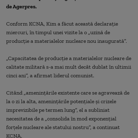
de Agerpres.
Conform KCNA, Kim a făcut această declaraţie
miercuri, în timpul unei vizite la o „uzină de
producţie a materialelor nucleare nou inaugurată”.
„Capacitatea de producţie a materialelor nucleare de
calitate militară s-a mai mult decât dublat în ultimii
cinci ani”, a afirmat liderul comunist.
Citând „ameninţările existente care se agravează de
la o zi la alta, ameninţările potenţiale şi crizele
imprevizibile pe termen lung”, el a subliniat
necesitatea de a „consolida în mod exponenţial
forţele nucleare ale statului nostru”, a continuat
KCNA.