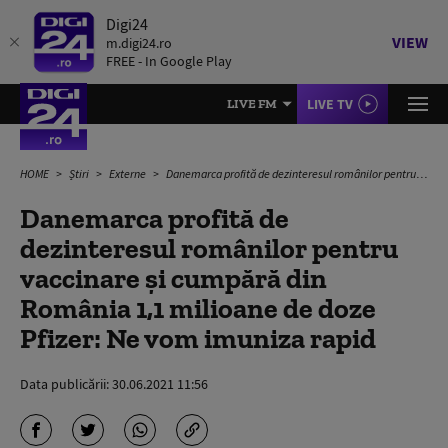
Digi24
VIEW
m.digi24.ro
FREE - In Google Play
LIVE TV
LIVE FM
HOME
Știri
Externe
Danemarca profită de dezinteresul românilor pentru vaccinare și cumpără din România 1,1 milioane de doze Pfizer: Ne vom imuniza rapid
Danemarca profită de
dezinteresul românilor pentru
vaccinare și cumpără din
România 1,1 milioane de doze
Pfizer: Ne vom imuniza rapid
Data publicării:
30.06.2021 11:56