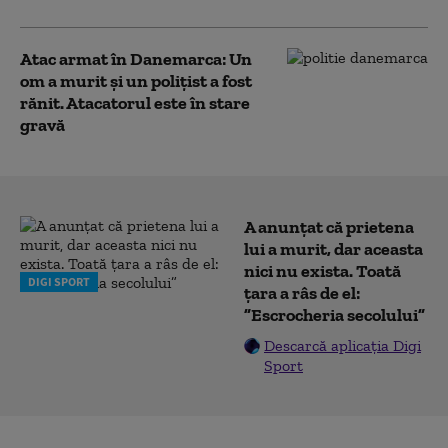
Atac armat în Danemarca: Un
om a murit și un poliţist a fost
rănit. Atacatorul este în stare
gravă
A anunțat că prietena
lui a murit, dar aceasta
nici nu exista. Toată
DIGI SPORT
țara a râs de el:
”Escrocheria secolului”
Descarcă aplicația Digi
Sport