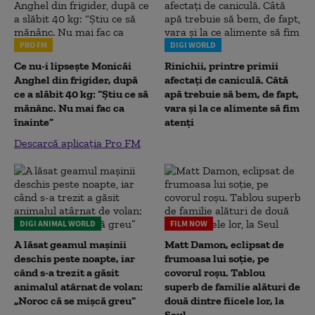
PRO FM
DIGI WORLD
Ce nu-i lipsește Monicăi
Rinichii, printre primii
Anghel din frigider, după
afectați de caniculă. Câtă
ce a slăbit 40 kg: “Știu ce să
apă trebuie să bem, de fapt,
mănânc. Nu mai fac ca
vara și la ce alimente să fim
înainte”
atenți
Descarcă aplicația Pro FM
DIGI ANIMAL WORLD
FILM NOW
A lăsat geamul mașinii
Matt Damon, eclipsat de
deschis peste noapte, iar
frumoasa lui soție, pe
când s-a trezit a găsit
covorul roșu. Tablou
animalul atârnat de volan:
superb de familie alături de
„Noroc că se mișcă greu”
două dintre fiicele lor, la
Seul