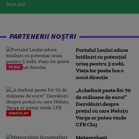
08.08.2026
PARTENERII NOȘTRI
Portalul Leului aduce
întâlniri cu potențial
uriaș pentru 3 zodii.
PE ROZ
Viața lor poate lua o
nouă direcție
„A cheltuit peste 60-70
de milioane de euro!”
Dezvăluiri despre
prețul cu care Neluțu
FANATIK.RO
Varga ar putea vinde
CFR Cluj
Meteorologii