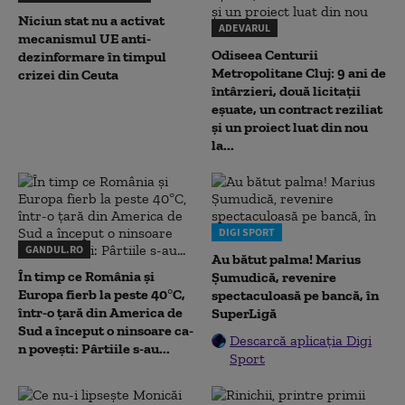
Niciun stat nu a activat
ADEVARUL
mecanismul UE anti-
Odiseea Centurii
dezinformare în timpul
Metropolitane Cluj: 9 ani de
crizei din Ceuta
întârzieri, două licitații
eșuate, un contract reziliat
și un proiect luat din nou
la...
DIGI SPORT
GANDUL.RO
Au bătut palma! Marius
În timp ce România și
Șumudică, revenire
Europa fierb la peste 40°C,
spectaculoasă pe bancă, în
într-o țară din America de
SuperLigă
Sud a început o ninsoare ca-
Descarcă aplicația Digi
n povești: Pârtiile s-au...
Sport