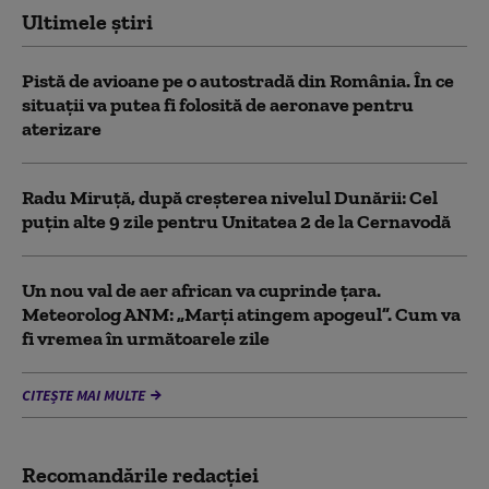
Ultimele știri
Pistă de avioane pe o autostradă din România. În ce
situații va putea fi folosită de aeronave pentru
aterizare
Radu Miruță, după creșterea nivelul Dunării: Cel
puțin alte 9 zile pentru Unitatea 2 de la Cernavodă
Un nou val de aer african va cuprinde țara.
Meteorolog ANM: „Marți atingem apogeul”. Cum va
fi vremea în următoarele zile
CITEȘTE MAI MULTE
Recomandările redacţiei