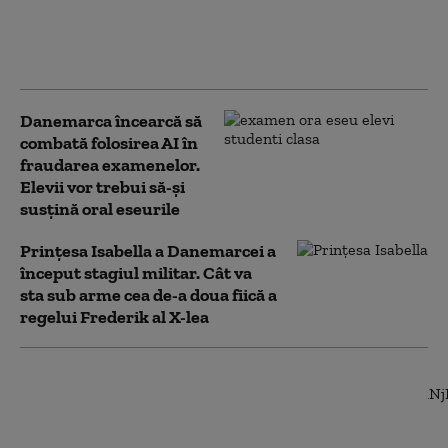
forțează limitele: foraj
petrolier fără acordul
autorităților locale
Danemarca încearcă să
combată folosirea AI în
fraudarea examenelor.
Elevii vor trebui să-şi
susţină oral eseurile
Prinţesa Isabella a Danemarcei a
început stagiul militar. Cât va
sta sub arme cea de-a doua fiică a
regelui Frederik al X-lea
O țară NATO a
introdus începând de
azi serviciul militar
obligatoriu de 11 luni