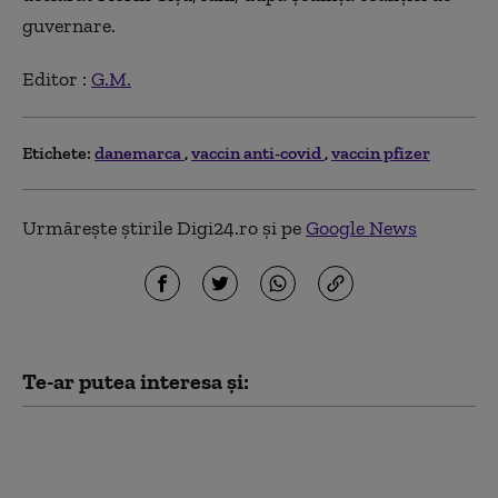
guvernare.
Editor :
G.M.
Etichete:
danemarca
vaccin anti-covid
vaccin pfizer
Urmărește știrile Digi24.ro și pe
Google News
Te-ar putea interesa și:
Groenlanda, sub
presiunea lui Trump. O
companie din Texas