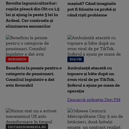
Revolta legumicultorilor:
mașină? Când imaginile
roșiile pleacă din Olt cu 1,5
pot fi folosite ca probă și
lei și ajung la peste 5 lei în
când riști probleme
Ardeal. Cer controale și
eliminarea samsarilor
NEWSWEEK
DIGI FM
Beneficiu la pensie pentru o
Ambulanță atacată cu
categorie de pensionari.
topoare și bâte după un
Consiliul legislativ a dat
zvon viral de pe TikTok.
aviz favorabil
Șoferul a ajuns pe masa de
operație
Descarcă aplicația Digi FM
EDITIADEDIMINEATA.RO