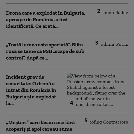
2
Drona care a explodat în Bulgaria,
aproape de România, a fost
identificată. Ce arată...
3
„Toată lumea este speriată”. Elita
rusă se teme că FSB „scapă de sub
control”, după ce...
Incident grav de
securitate: O dronă a
intrat din România în
Bulgaria şi a explodat
4
la...
5
„Meșteri” care lăsau case fără
acoperiș și apoi cereau sume