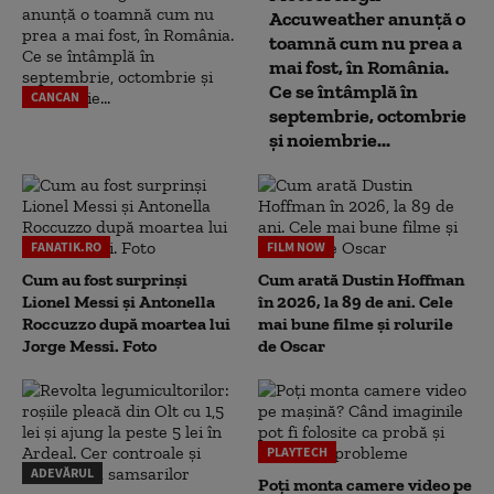
Accuweather anunță o
toamnă cum nu prea a
mai fost, în România.
Ce se întâmplă în
CANCAN
septembrie, octombrie
și noiembrie...
FANATIK.RO
FILM NOW
Cum au fost surprinși
Cum arată Dustin Hoffman
Lionel Messi și Antonella
în 2026, la 89 de ani. Cele
Roccuzzo după moartea lui
mai bune filme și rolurile
Jorge Messi. Foto
de Oscar
PLAYTECH
ADEVĂRUL
Poți monta camere video pe