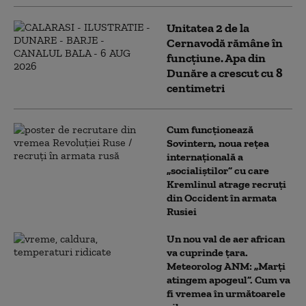
Unitatea 2 de la
Cernavodă rămâne în
funcțiune. Apa din
Dunăre a crescut cu 8
centimetri
Cum funcționează
Sovintern, noua rețea
internațională a
„socialiștilor” cu care
Kremlinul atrage recruți
din Occident în armata
Rusiei
Un nou val de aer african
va cuprinde țara.
Meteorolog ANM: „Marți
atingem apogeul”. Cum va
fi vremea în următoarele