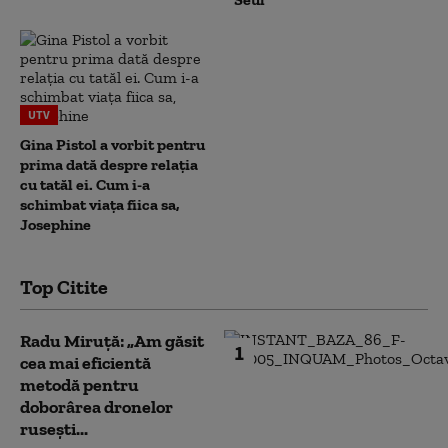
UTV
Gina Pistol a vorbit pentru
prima dată despre relația
cu tatăl ei. Cum i-a
schimbat viața fiica sa,
Josephine
Top Citite
Radu Miruță: „Am găsit
1
cea mai eficientă
metodă pentru
doborârea dronelor
rusești...