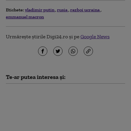
Etichete:
vladimir putin
rusia
razboi ucraina
emmanuel macron
Urmărește știrile Digi24.ro și pe
Google News
Te-ar putea interesa și:
Opoziția belarusă
pregătește un dosar
contra lui Lukașenko
pentru sprijinirea
războiului Rusiei în
Ucraina: „E complice la