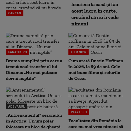
locuiesc la casă și fac
acest lucru în curte,
CANCAN
crezând că nu îi vede
nimeni
FANATIK.RO
FILM NOW
Drama cumplită prin care a
Cum arată Dustin Hoffman
trecut noul transfer al lui
în 2026, la 89 de ani. Cele
Dinamo: „Nu mai puteam
mai bune filme și rolurile
dormi nopțile”
de Oscar
ADEVĂRUL
PLAYTECH
„Antrenamentul” sezonului
Facultatea din România la
în Arctica: Un urs polar
care nu mai vrea nimeni să
folosește un bloc de gheață