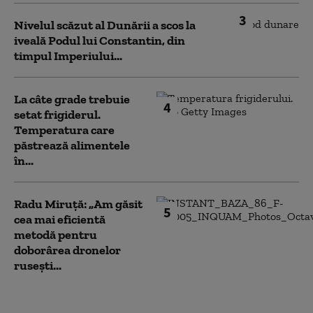
3
Nivelul scăzut al Dunării a scos la
iveală Podul lui Constantin, din
timpul Imperiului...
La câte grade trebuie
4
setat frigiderul.
Temperatura care
păstrează alimentele
în...
Radu Miruță: „Am găsit
5
cea mai eficientă
metodă pentru
doborârea dronelor
rusești...