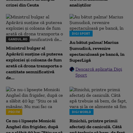
crizei din Ceuta
analiștilor
DIGI SPORT
GANDUL.RO
Au bătut palma! Marius
Ministrul bulgar al
Șumudică, revenire
Apărării susține că puterea
spectaculoasă pe bancă, în
exploziei și coloana de fum
SuperLigă
arată că drona transporta o
Descarcă aplicația Digi
cantitate semnificativă
Sport
de...
PRO FM
DIGI WORLD
Ce nu-i lipsește Monicăi
Rinichii, printre primii
Anghel din frigider, după
afectați de caniculă. Câtă
ce a slăbit 40 kg: “Știu ce să
apă trebuie să bem, de fapt,