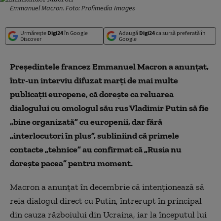
Emmanuel Macron. Foto: Profimedia Images
Urmărește
Digi24
în Google
Adaugă
Digi24
ca sursă preferată în
Discover
Google
Preşedintele francez Emmanuel Macron a anunţat,
într-un interviu difuzat marţi de mai multe
publicaţii europene, că doreşte ca reluarea
dialogului cu omologul său rus Vladimir Putin să fie
„bine organizată” cu europenii, dar fără
„interlocutori în plus”, subliniind că primele
contacte „tehnice” au confirmat că „Rusia nu
doreşte pacea” pentru moment.
Macron a anunţat în decembrie că intenţionează să
reia dialogul direct cu Putin, întrerupt în principal
din cauza războiului din Ucraina, iar la începutul lui