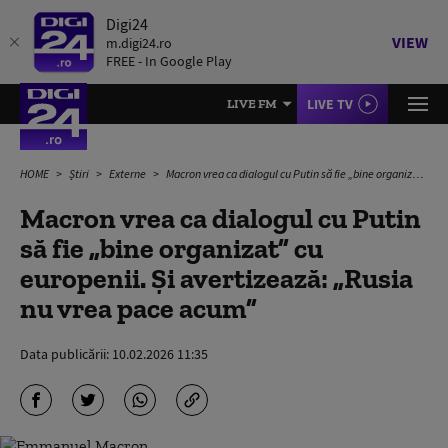
Digi24
VIEW
m.digi24.ro
FREE - In Google Play
LIVE TV
LIVE FM
HOME
Știri
Externe
Macron vrea ca dialogul cu Putin să fie „bine organizat” cu europenii. Și avertizează: „Rusia nu vrea pace acum”
Macron vrea ca dialogul cu Putin
să fie „bine organizat” cu
europenii. Și avertizează: „Rusia
nu vrea pace acum”
Data publicării:
10.02.2026 11:35