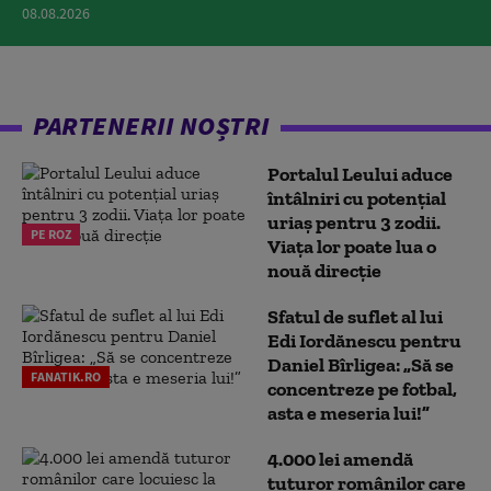
08.08.2026
PARTENERII NOȘTRI
Portalul Leului aduce
întâlniri cu potențial
uriaș pentru 3 zodii.
PE ROZ
Viața lor poate lua o
nouă direcție
Sfatul de suflet al lui
Edi Iordănescu pentru
Daniel Bîrligea: „Să se
FANATIK.RO
concentreze pe fotbal,
asta e meseria lui!”
4.000 lei amendă
tuturor românilor care