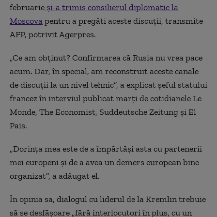
februarie
şi-a trimis consilierul diplomatic la
Moscova
pentru a pregăti aceste discuţii, transmite
AFP, potrivit Agerpres.
„Ce am obţinut? Confirmarea că Rusia nu vrea pace
acum. Dar, în special, am reconstruit aceste canale
de discuţii la un nivel tehnic”, a explicat şeful statului
francez în interviul publicat marţi de cotidianele Le
Monde, The Economist, Suddeutsche Zeitung şi El
Pais.
„Dorinţa mea este de a împărtăşi asta cu partenerii
mei europeni şi de a avea un demers european bine
organizat”, a adăugat el.
În opinia sa, dialogul cu liderul de la Kremlin trebuie
să se desfăşoare „fără interlocutori în plus, cu un