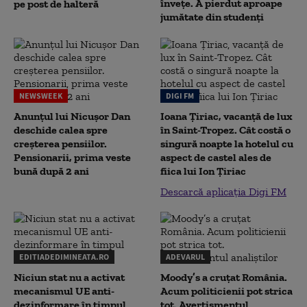
înveţe. A pierdut aproape
pe post de halteră
jumătate din studenţi
NEWSWEEK
DIGI FM
Anunțul lui Nicușor Dan
Ioana Țiriac, vacanță de lux
deschide calea spre
în Saint-Tropez. Cât costă o
creșterea pensiilor.
singură noapte la hotelul cu
Pensionarii, prima veste
aspect de castel ales de
bună după 2 ani
fiica lui Ion Țiriac
Descarcă aplicația Digi FM
EDITIADEDIMINEATA.RO
ADEVARUL
Niciun stat nu a activat
Moody’s a cruțat România.
mecanismul UE anti-
Acum politicienii pot strica
dezinformare în timpul
tot. Avertismentul