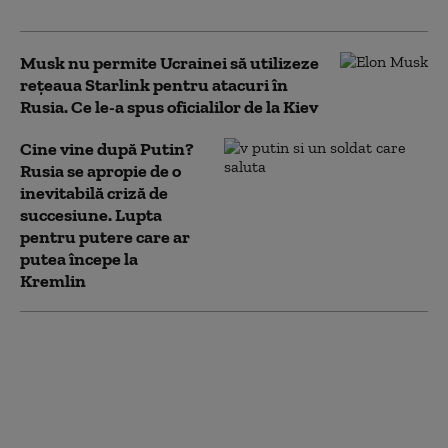
agresiune”
Musk nu permite Ucrainei să utilizeze
reţeaua Starlink pentru atacuri în
Rusia. Ce le-a spus oficialilor de la Kiev
Cine vine după Putin?
Rusia se apropie de o
inevitabilă criză de
succesiune. Lupta
pentru putere care ar
putea începe la
Kremlin
Zelenski la Belgrad,
într-o vizită cu miză
geopolitică. Kievul vrea
să desprindă Serbia de
influența Moscovei: „O