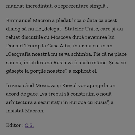
mandat încredinţat, o reprezentare simplă”.
Emmanuel Macron a pledat încă o dată ca acest
dialog să nu fie „delegat” Statelor Unite, care şi-au
reluat discuţiile cu Moscova după revenirea lui
Donald Trump la Casa Albă, în urmă cu un an.
„Geografia noastră nu se va schimba. Fie că ne place
sau nu, întotdeauna Rusia va fi acolo mâine. Şi ea se
găseşte la porţile noastre”, a explicat el.
În ziua când Moscova şi Kievul vor ajunge la un
acord de pace, „va trebui să construim o nouă
arhitectură a securităţii în Europa cu Rusia”, a
insistat Macron.
Editor :
C.S.