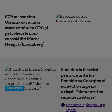
palmă pentru ruși”
SUA au convins
Ucraina să nu mai
atace conducta CPC şi
petrolierele non-
ruseşti din Marea
Neagră (Bloomberg)
S-au dus la biserică
pentru nunta lui
Ronaldo cu Georgina și
au avut o surpriză
DIGI SPORT
uriașă! ”Momentul va
rămâne în istorie”
Descarcă aplicația Digi
Sport