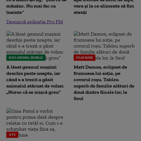
mănânc. Nu mai fac ca
vara și la ce alimente să fim
înainte”
atenți
Descarcă aplicația Pro FM
DIGI ANIMAL WORLD
FILM NOW
A lăsat geamul mașinii
Matt Damon, eclipsat de
deschis peste noapte, iar
frumoasa lui soție, pe
când s-a trezit a găsit
covorul roșu. Tablou
animalul atârnat de volan:
superb de familie alături de
„Noroc că se mișcă greu”
două dintre fiicele lor, la
Seul
UTV