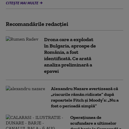
CITEȘTE MAI MULTE
Recomandările redacţiei
Drona care a explodat
în Bulgaria, aproape de
România, a fost
identificată. Ce arată
analiza preliminară a
epavei
Alexandru Nazare avertizează că
„riscurile rămân ridicate” după
rapoartele Fitch și Moody’s: „Nu a
fost o perioadă simplă”
Operațiunea de
scufundare a ultimelor
două barje la Cernavodă s-