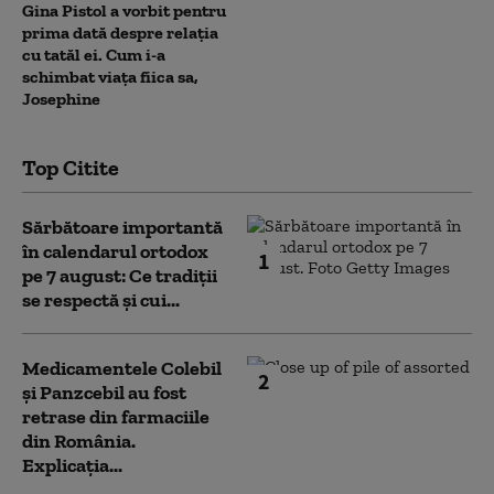
Gina Pistol a vorbit pentru
prima dată despre relația
cu tatăl ei. Cum i-a
schimbat viața fiica sa,
Josephine
Top Citite
Sărbătoare importantă
în calendarul ortodox
1
pe 7 august: Ce tradiții
se respectă și cui...
Medicamentele Colebil
2
și Panzcebil au fost
retrase din farmaciile
din România.
Explicația...