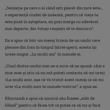
„Senzația pe care o ai când ești plecat din țară este...
o experiență ciudat de izolantă, pentru că viața ta
este pusă în așteptare, nu poți merge cu adevărat
mai departe, dar totuși reușești să te descurci”.
Ea a spus că într-un mesaj trimis de un unchi care
plecase din Iran în timpul întreruperii, acesta își
urase singur „La mulți ani” în numele ei.
„Unul dintre unchii mei ne-a scris să ne spună: «Azi e
ziua mea și știu că nu mă puteți contacta să-mi urați
«La mulți ani», așa că vă trimit acest mesaj ca să-mi
urez «La mulți ani» în numele vostru»”, a spus ea.
Khorsandi a spus că umorul său fusese „atât de
blând” pentru că făcea tot ce putea ca să nu-și facă