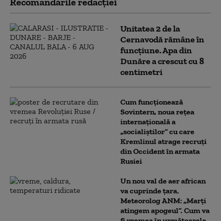
Recomandările redacţiei
Unitatea 2 de la
Cernavodă rămâne în
funcțiune. Apa din
Dunăre a crescut cu 8
centimetri
Cum funcționează
Sovintern, noua rețea
internațională a
„socialiștilor” cu care
Kremlinul atrage recruți
din Occident în armata
Rusiei
Un nou val de aer african
va cuprinde țara.
Meteorolog ANM: „Marți
atingem apogeul”. Cum va
fi vremea în următoarele