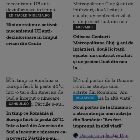
EDITIADEDIMINEATA.RO
Niciun stat nu a activat
ADEVARUL
mecanismul UE anti-
Odiseea Centurii
dezinformare în timpul
Metropolitane Cluj: 9 ani de
crizei din Ceuta
întârzieri, două licitații
eșuate, un contract reziliat
și un proiect luat din nou
la...
DIGI SPORT
GANDUL.RO
Noul portar de la Dinamo i-
În timp ce România și
a atras atenția unei actrițe
Europa fierb la peste 40°C,
din România: ”Am fost
într-o țară din America de
împreună în altă viață”
Sud a început o ninsoare ca-
Descarcă aplicația Digi
n povești: Pârtiile s-au...