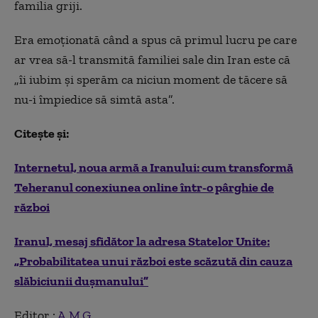
familia griji.
Era emoționată când a spus că primul lucru pe care
ar vrea să-l transmită familiei sale din Iran este că
„îi iubim și sperăm ca niciun moment de tăcere să
nu-i împiedice să simtă asta”.
Citește și:
Internetul, noua armă a Iranului: cum transformă
Teheranul conexiunea online într-o pârghie de
război
Iranul, mesaj sfidător la adresa Statelor Unite:
„Probabilitatea unui război este scăzută din cauza
slăbiciunii duşmanului”
Editor :
A.M.G.