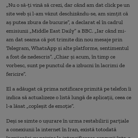
„Nu o să-ți vină să crezi, dar când am dat click pe un
site web și l-am văzut deschizându-se, am simțit că
aș putea zbura de bucurie”, a declarat el în cadrul
emisiunii „Middle East Daily” a BBC. „Iar când mi-
am dat seama că pot trimite din nou mesaje prin
Telegram, WhatsApp și alte platforme, sentimentul
a fost de nedescris”.
„Chiar și acum, în timp ce
vorbesc, sunt pe punctul de a izbucni în lacrimi de
fericire”.
El a adăugat că prima notificare primită pe telefon îi
indica să actualizeze o listă lungă de aplicații, ceea ce
l-a lăsat „copleșit de emoție”.
Deși se simte o ușurare în urma restabilirii parțiale
a conexiunii la internet în Iran, există totodată