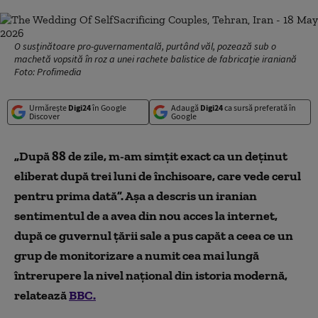
O susținătoare pro-guvernamentală, purtând văl, pozează sub o
machetă vopsită în roz a unei rachete balistice de fabricație iraniană
Foto: Profimedia
Urmărește
Digi24
în Google
Adaugă
Digi24
ca sursă preferată în
Discover
Google
„După 88 de zile, m-am simțit exact ca un deținut
eliberat după trei luni de închisoare, care vede cerul
pentru prima dată”. Așa a descris un iranian
sentimentul de a avea din nou acces la internet,
după ce guvernul țării sale a pus capăt a ceea ce un
grup de monitorizare a numit cea mai lungă
întrerupere la nivel național din istoria modernă,
relatează
BBC.