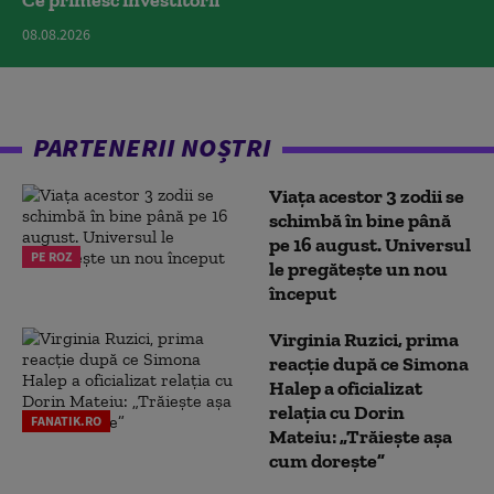
Ce primesc investitorii
08.08.2026
PARTENERII NOȘTRI
Viața acestor 3 zodii se
schimbă în bine până
pe 16 august. Universul
PE ROZ
le pregătește un nou
început
Virginia Ruzici, prima
reacție după ce Simona
Halep a oficializat
relația cu Dorin
FANATIK.RO
Mateiu: „Trăiește așa
cum dorește”