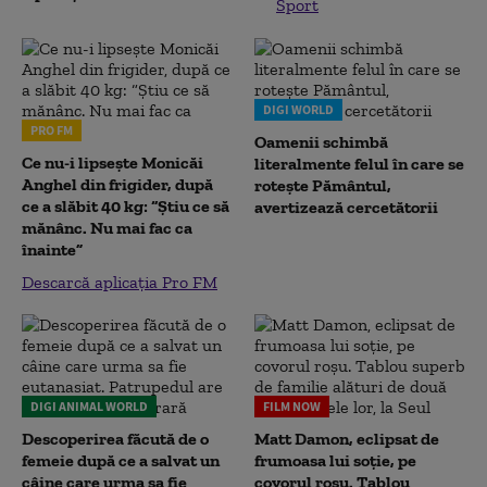
Sport
DIGI WORLD
PRO FM
Oamenii schimbă
Ce nu-i lipsește Monicăi
literalmente felul în care se
Anghel din frigider, după
rotește Pământul,
ce a slăbit 40 kg: “Știu ce să
avertizează cercetătorii
mănânc. Nu mai fac ca
înainte”
Descarcă aplicația Pro FM
DIGI ANIMAL WORLD
FILM NOW
Descoperirea făcută de o
Matt Damon, eclipsat de
femeie după ce a salvat un
frumoasa lui soție, pe
câine care urma sa fie
covorul roșu. Tablou