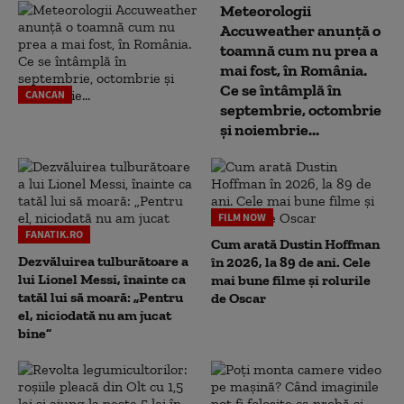
Meteorologii
Accuweather anunță o
toamnă cum nu prea a
mai fost, în România.
Ce se întâmplă în
CANCAN
septembrie, octombrie
și noiembrie...
FILM NOW
FANATIK.RO
Cum arată Dustin Hoffman
Dezvăluirea tulburătoare a
în 2026, la 89 de ani. Cele
lui Lionel Messi, înainte ca
mai bune filme și rolurile
tatăl lui să moară: „Pentru
de Oscar
el, niciodată nu am jucat
bine”