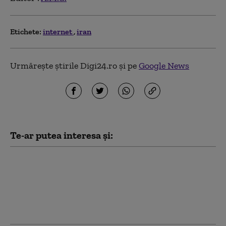
Etichete:
internet
iran
Urmărește știrile Digi24.ro și pe
Google News
Te-ar putea interesa și:
Omanul avertizează că
atacurile asupra
navelor în Strâmtoarea
Ormuz pot afecta
negocierile cu Iranul