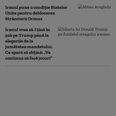
Iranul pune o condiție Statelor
Unite pentru deblocarea
Strâmtorii Ormuz
Iranul vrea să-l țină în
șah pe Trump până la
alegerile de la
jumătatea mandatului.
Ce speră să obțină: „Va
continua să facă jocuri”
Marja de manevră a lui
Donald Trump în
privința Iranului, din
ce în ce mai limitată:
liderul SUA este prins
între opțiuni
neatractive