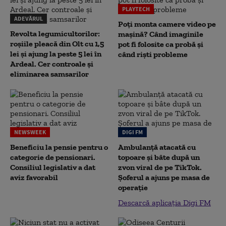
PLAYTECH
ADEVĂRUL
Poți monta camere video pe
Revolta legumicultorilor:
mașină? Când imaginile
roșiile pleacă din Olt cu 1,5
pot fi folosite ca probă și
lei și ajung la peste 5 lei în
când riști probleme
Ardeal. Cer controale și
eliminarea samsarilor
NEWSWEEK
DIGI FM
Beneficiu la pensie pentru o
Ambulanță atacată cu
categorie de pensionari.
topoare și bâte după un
Consiliul legislativ a dat
zvon viral de pe TikTok.
aviz favorabil
Șoferul a ajuns pe masa de
operație
Descarcă aplicația Digi FM