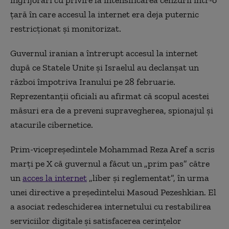
îngrijorări cu privire la intensificarea cenzurii într-o
țară în care accesul la internet era deja puternic
restricționat și monitorizat.
Guvernul iranian a întrerupt accesul la internet
după ce Statele Unite și Israelul au declanșat un
război împotriva Iranului pe 28 februarie.
Reprezentanții oficiali au afirmat că scopul acestei
măsuri era de a preveni supravegherea, spionajul și
atacurile cibernetice.
Prim-vicepreședintele Mohammad Reza Aref a scris
marți pe X că guvernul a făcut un „prim pas” către
un
acces la internet
„liber și reglementat”, în urma
unei directive a președintelui Masoud Pezeshkian.
El
a asociat redeschiderea internetului cu restabilirea
serviciilor digitale și satisfacerea cerințelor