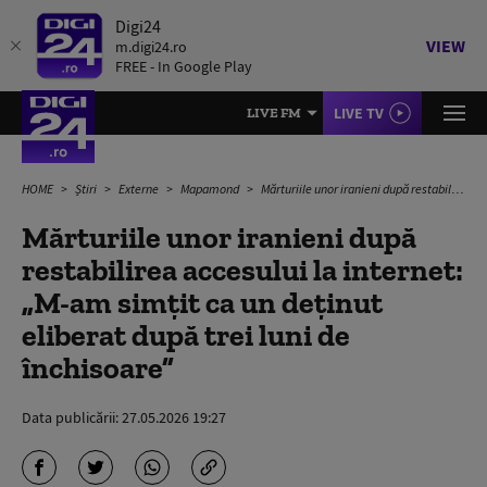
Digi24
VIEW
m.digi24.ro
FREE - In Google Play
LIVE TV
LIVE FM
HOME
Știri
Externe
Mapamond
Mărturiile unor iranieni după restabilirea accesului la internet: „M-am simțit ca un deținut eliberat după trei luni de închisoare”
Mărturiile unor iranieni după
restabilirea accesului la internet:
„M-am simțit ca un deținut
eliberat după trei luni de
închisoare”
Data publicării:
27.05.2026 19:27