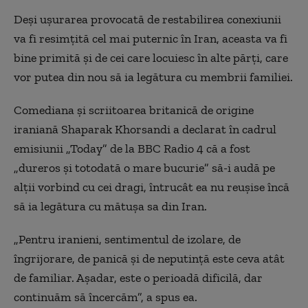
Deși ușurarea provocată de restabilirea conexiunii
va fi resimțită cel mai puternic în Iran, aceasta va fi
bine primită și de cei care locuiesc în alte părți, care
vor putea din nou să ia legătura cu membrii familiei.
Comediana și scriitoarea britanică de origine
iraniană Shaparak Khorsandi a declarat în cadrul
emisiunii „Today” de la BBC Radio 4 că a fost
„dureros și totodată o mare bucurie” să-i audă pe
alții vorbind cu cei dragi, întrucât ea nu reușise încă
să ia legătura cu mătușa sa din Iran.
„Pentru iranieni, sentimentul de izolare, de
îngrijorare, de panică și de neputință este ceva atât
de familiar. Așadar, este o perioadă dificilă, dar
continuăm să încercăm”, a spus ea.