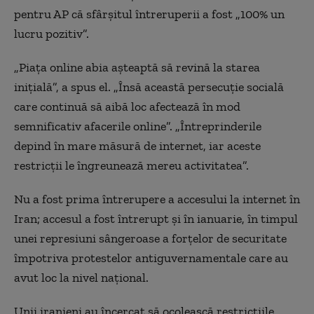
pentru AP că sfârșitul întreruperii a fost „100% un
lucru pozitiv”.
„Piața online abia așteaptă să revină la starea
inițială”, a spus el. „Însă această persecuție socială
care continuă să aibă loc afectează în mod
semnificativ afacerile online”. „Întreprinderile
depind în mare măsură de internet, iar aceste
restricții le îngreunează mereu activitatea”.
Nu a fost prima întrerupere a accesului la internet în
Iran; accesul a fost întrerupt și în ianuarie, în timpul
unei represiuni sângeroase a forțelor de securitate
împotriva protestelor antiguvernamentale care au
avut loc la nivel național.
Unii iranieni au încercat să ocolească restricțiile