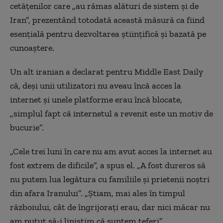
cetățenilor care „au rămas alături de sistem și de
Iran”, prezentând totodată această măsură ca fiind
esențială pentru dezvoltarea științifică și bazată pe
cunoaștere.
Un alt iranian a declarat pentru Middle East Daily
că, deși unii utilizatori nu aveau încă acces la
internet și unele platforme erau încă blocate,
„simplul fapt că internetul a revenit este un motiv de
bucurie”.
„Cele trei luni în care nu am avut acces la internet au
fost extrem de dificile”, a spus el. „A fost dureros să
nu putem lua legătura cu familiile și prietenii noștri
din afara Iranului”. „Știam, mai ales în timpul
războiului, cât de îngrijorați erau, dar nici măcar nu
am putut să-i liniștim că suntem teferi”.