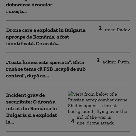
doborârea dronelor
rusești...
2
Drona care a explodat în Bulgaria,
aproape de România, a fost
identificată. Ce arată...
3
„Toată lumea este speriată”. Elita
rusă se teme că FSB „scapă de sub
control”, după ce...
Incident grav de
securitate: O dronă a
intrat din România în
Bulgaria şi a explodat
4
la...