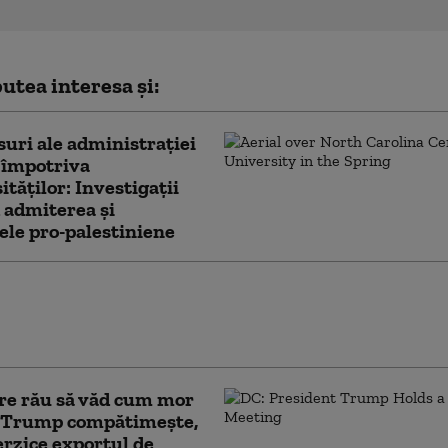
utea interesa și:
uri ale administrației
împotriva
ităților: Investigații
 admiterea și
ele pro-palestiniene
tele îi cer noului premier britanic să-l
 pe Trump să încheie conflictul cu
 „Un dezastru economic mondial”
re rău să văd cum mor
. Trump compătimește,
erzice exportul de