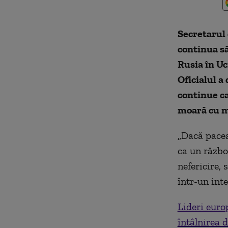
Secretarul 
continua să
Rusia în Uc
Oficialul a
continue c
moară cu mi
„Dacă pacea 
ca un război
nefericire,
într-un int
Lideri euro
întâlnirea 