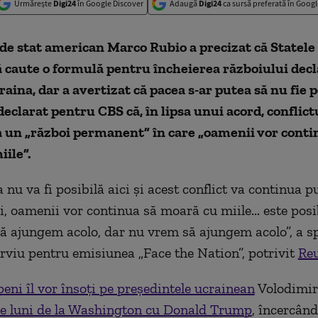
Urmărește
Digi24
în Google Discover
Adaugă
Digi24
ca sursă preferată în Googl
de stat american Marco Rubio a precizat că Statele
 caute o formulă pentru încheierea războiului decl
raina, dar a avertizat că pacea s-ar putea să nu fie p
 declarat pentru CBS că, în lipsa unui acord, conflictu
a un „război permanent” în care „oamenii vor conti
ile”.
nu va fi posibilă aici și acest conflict va continua p
, oamenii vor continua să moară cu miile... este posib
 să ajungem acolo, dar nu vrem să ajungem acolo”, a 
erviu pentru emisiunea „Face the Nation”, potrivit
Reu
peni îl vor însoți pe președintele ucrainean
Volodimir 
de luni de la Washington cu Donald Trump
, încercând