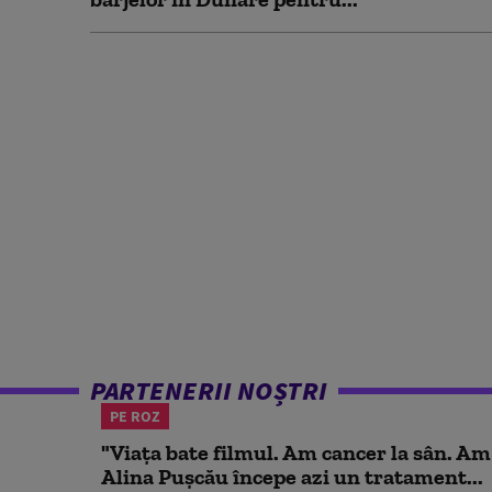
PARTENERII NOȘTRI
PE ROZ
"Viața bate filmul. Am cancer la sân. Am
Alina Pușcău începe azi un tratament...