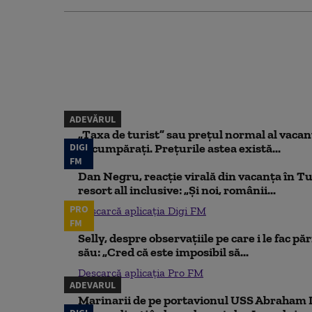
ADEVĂRUL
„Taxa de turist” sau prețul normal al vaca
DIGI
să cumpărați. Prețurile astea există...
FM
Dan Negru, reacție virală din vacanța în Tu
resort all inclusive: „Și noi, românii...
PRO
Descarcă aplicația Digi FM
FM
Selly, despre observațiile pe care i le fac pă
său: „Cred că este imposibil să...
Descarcă aplicația Pro FM
ADEVARUL
Marinarii de pe portavionul USS Abraham L