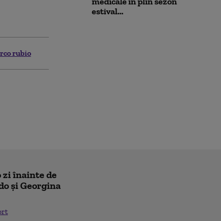
medicale în plin sezon
estival...
rco rubio
 zi înainte de
do și Georgina
ort