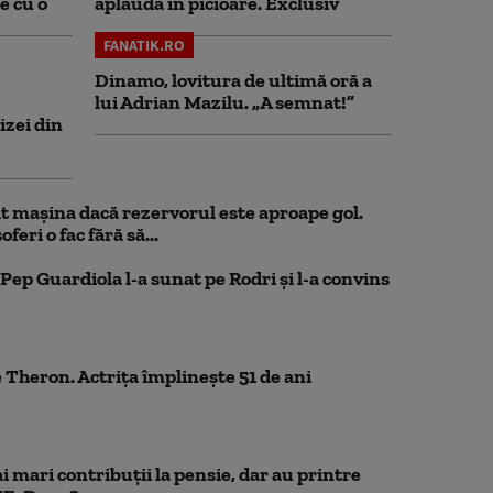
e cu o
aplauda în picioare. Exclusiv
FANATIK.RO
Dinamo, lovitura de ultimă oră a
lui Adrian Mazilu. „A semnat!”
izei din
 mașina dacă rezervorul este aproape gol.
feri o fac fără să...
Pep Guardiola l-a sunat pe Rodri și l-a convins
 Theron. Actrița împlinește 51 de ani
 mari contribuții la pensie, dar au printre