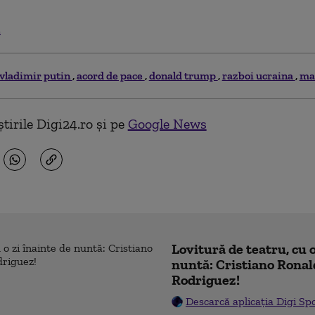
.
vladimir putin
acord de pace
donald trump
razboi ucraina
ma
tirile Digi24.ro și pe
Google News
Lovitură de teatru, cu o
nuntă: Cristiano Ronal
Rodriguez!
Descarcă aplicația Digi Sp