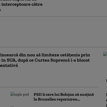
 interceptoare către
a
ile secrete americane
ează că Putin ar putea
 țară NATO încă din
ă toamnă (WSJ)
ncearcă din nou să limiteze cetățenia prin
 în SUA, după ce Curtea Supremă i-a blocat
entativă
PSD îi cere lui Bolojan să susțină
la Bruxelles repornirea...