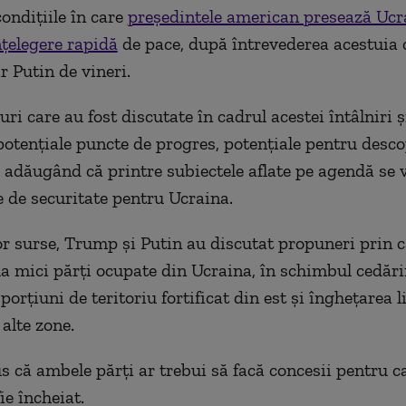
condițiile în care
președintele american presează Ucr
nțelegere rapidă
de pace, după întrevederea acestuia c
r Putin de vineri.
uri care au fost discutate în cadrul acestei întâlniri ș
potențiale puncte de progres, potențiale pentru descop
 adăugând că printre subiectele aflate pe agendă se
le de securitate pentru Ucraina.
or surse, Trump și Putin au discutat propuneri prin 
la mici părți ocupate din Ucraina, în schimbul cedări
porțiuni de teritoriu fortificat din est și înghețarea li
 alte zone.
s că ambele părți ar trebui să facă concesii pentru c
ie încheiat.