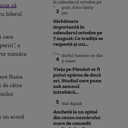
aina să
3
u liderul
Sărbătoare
importantă în
calendarul ortodox pe
i care
7 august: Ce tradiții se
respectă și cui...
eriri”, a
 vor număra
4
Viața pe Pământ ar fi
putut apărea de două
care Rusia
ori. Studiul care pune
i de către
sub semnul
întrebării...
niilor
5
Anchetă la un spital
a un acord
din cauza numărului
mare de concedii