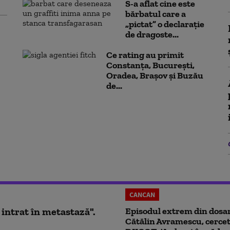
S-a aflat cine este
bărbatul care a
„pictat” o declarație
de dragoste...
Ce rating au primit
Constanța, București,
Oradea, Brașov și Buzău
de...
CANCAN
 intrat în metastază".
Episodul extrem din dosar
Cătălin Avramescu, cercet