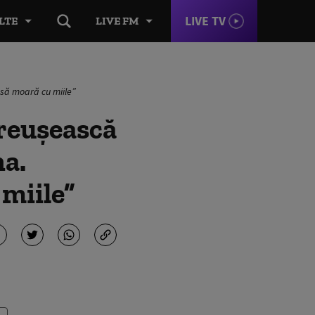
LIVE TV
LTE
LIVE FM
 să moară cu miile”
 reușească
na.
miile”