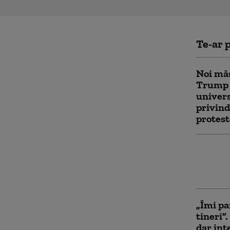
Te-ar p
Noi măs
Trump 
univers
privind
protest
Sindica
preseze
Iranul:
„Îmi pa
tineri”
dar int