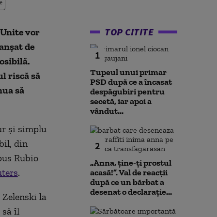
e
TOP CITITE
 Unite vor
anșat de
1
osibilă.
Tupeul unui primar
l riscă să
PSD după ce a încasat
nua să
despăgubiri pentru
secetă, iar apoi a
vândut...
ur și simplu
il, din
2
spus Rubio
„Anna, ţine-ţi prostul
ters
.
acasă!”. Val de reacții
după ce un bărbat a
desenat o declarație...
Zelenski la
 să îl