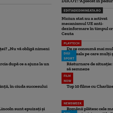
DIICOT: 'A plecat în pădur
EDITIADEDIMINEATA.RO
Niciun stat nu a activat
mecanismul UE anti-
dezinformare în timpul cr
Ceuta
PLAYTECH
nței? „Nu vă obligă nimeni
De ce consumă mai mult
DIGI
Greșeala pe care mulți șo
SPORT
rcia după ce a ajuns la un
Răsturnare de situație: 
să semneze
FILM
NOW
rinții, în ciuda succesului
Top 10 filme cu Charlize
NEWSWEEK
incoln sunt epuizați și
Românii plătesc cele mai