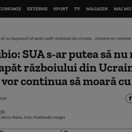
CONOMIE
EXTERNE
SPORT
TV
MAGAZIN
MAI MU
 să nu reușească să pună capăt războiului din Ucraina. „Oamenii vor continua
io: SUA s-ar putea să nu
apăt războiului din Ucrai
vor continua să moară cu 
6:59
, Marco Rubio. Foto: Profimedia Images