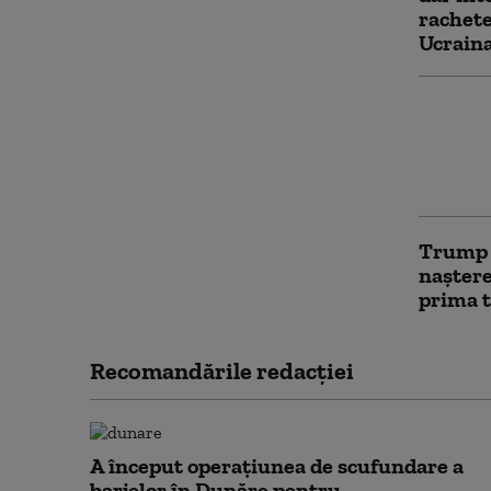
rachete
Ucrain
Servici
avertiz
ataca o
aceast
Trump î
naștere
prima t
Recomandările redacţiei
A început operațiunea de scufundare a
barjelor în Dunăre pentru...