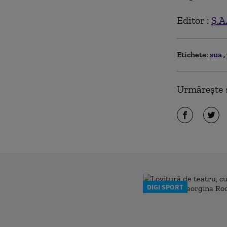
Editor :
Ș.A
Etichete:
sua
Urmărește ș
DIGI SPORT