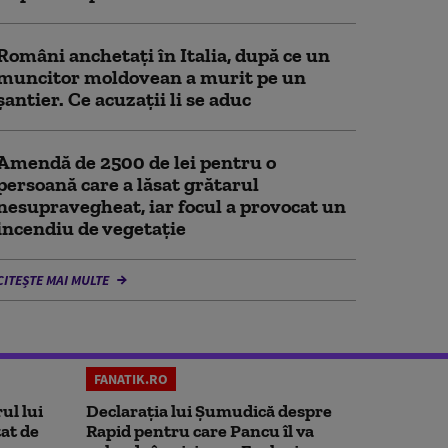
Români anchetați în Italia, după ce un
muncitor moldovean a murit pe un
șantier. Ce acuzații li se aduc
Amendă de 2500 de lei pentru o
persoană care a lăsat grătarul
nesupravegheat, iar focul a provocat un
incendiu de vegetaţie
CITEȘTE MAI MULTE
FANATIK.RO
ul lui
Declarația lui Șumudică despre
at de
Rapid pentru care Pancu îl va