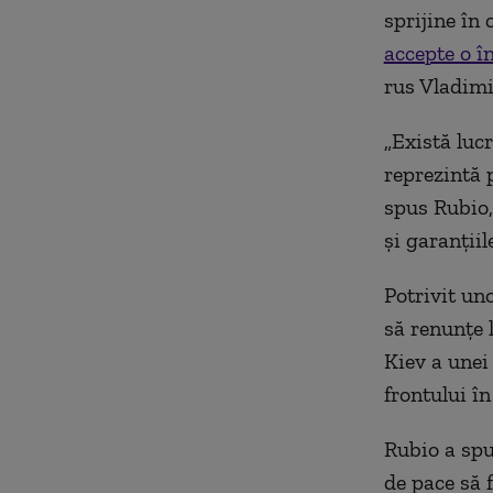
sprijine în 
accepte o î
rus Vladimi
„Există lucr
reprezintă 
spus Rubio,
și garanții
Potrivit un
să renunțe 
Kiev a unei 
frontului în
Rubio a spu
de pace să f