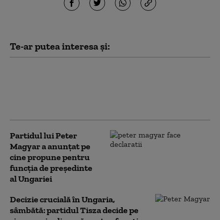
Te-ar putea interesa și:
Legea împotriva dezinformării.
Radu Miruță cere acțiune rapidă
după atacul asupra ambulanței:
Minciuna online a ajuns în stradă
Partidul lui Peter
Magyar a anunțat pe
cine propune pentru
funcția de președinte
al Ungariei
Decizie crucială în Ungaria,
sâmbătă: partidul Tisza decide pe