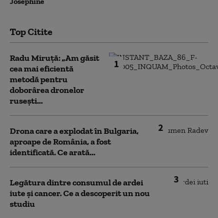
Josephine
Top Citite
Radu Miruță: „Am găsit
1
cea mai eficientă
metodă pentru
doborârea dronelor
rusești...
2
Drona care a explodat în Bulgaria,
aproape de România, a fost
identificată. Ce arată...
3
Legătura dintre consumul de ardei
iute și cancer. Ce a descoperit un nou
studiu