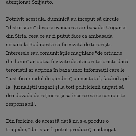
atenţionat Szijjarto.
Potrivit acestuia, duminică au început să circule
"distorsiuni" despre evacuarea ambasadei Ungariei
din Siria, ceea ce ar fi putut face ca ambasada
siriană la Budapesta să fie vizată de terorişti.
Interesele sau comunităţile maghiare "de oriunde
din lume" ar putea fi vizate de atacuri teroriste dacă
teroriştii ar acţiona în baza unor informaţii care le
"justifică modul de gândire", a insistat el, făcând apel
la "jurnaliştii ungari şi la toţi politicienii ungari să
dea dovadă de reţinere şi să încerce să se comporte
responsabil".
Din fericire, de această dată nu s-a produs o
tragedie, "dar s-ar fi putut produce", a adăugat