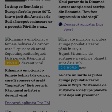
Noul portar de la Dinamo i-
În timp ce România și
a atras atenția unei actrițe
Europa fierb la peste 40°C,
din România: ”Am fost
într-o țară din America de
împreună în altă viață”
Sud a început o ninsoare ca-
Descarcă aplicația Digi
n povești: Pârtiile s-au...
Sport
PRO FM
DIGI WORLD
Rihanna a emoționat o
La câte miliarde ar putea
femeie bolnavă de cancer,
ajunge populația Terrei
care îi spusese că arată
până în 2070. "Sistemele de
"îngrozitor" fără perucă.
susținere a vieții pe planetă
Răspunsul artistei a
sunt deja sub presiune"
devenit viral
Descarcă aplicația Pro FM