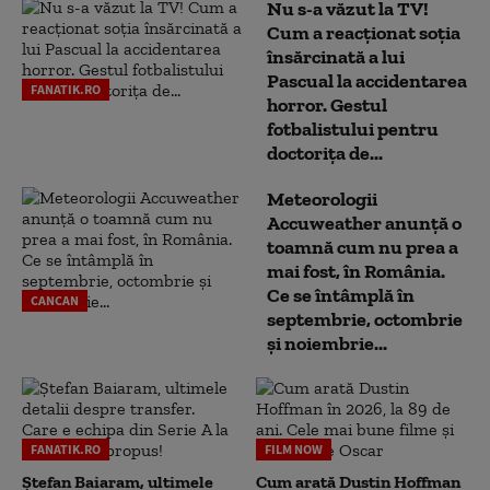
Nu s-a văzut la TV!
Cum a reacţionat soţia
însărcinată a lui
Pascual la accidentarea
FANATIK.RO
horror. Gestul
fotbalistului pentru
doctoriţa de...
Meteorologii
Accuweather anunță o
toamnă cum nu prea a
mai fost, în România.
Ce se întâmplă în
CANCAN
septembrie, octombrie
și noiembrie...
FANATIK.RO
FILM NOW
Ștefan Baiaram, ultimele
Cum arată Dustin Hoffman