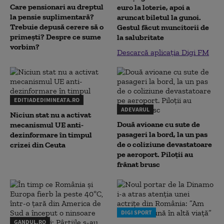
Care pensionari au dreptul
euro la loterie, apoi a
la pensie suplimentară?
aruncat biletul la gunoi.
Trebuie depusă cerere să o
Gestul făcut muncitorii de
primești? Despre ce sume
la salubritate
vorbim?
Descarcă aplicația Digi FM
EDITIADEDIMINEATA.RO
ADEVARUL
Niciun stat nu a activat
Două avioane cu sute de
mecanismul UE anti-
pasageri la bord, la un pas
dezinformare în timpul
de o coliziune devastatoare
crizei din Ceuta
pe aeroport. Piloții au
frânat brusc
DIGI SPORT
GANDUL.RO