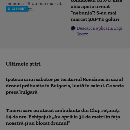
conduceau cu 3-0, însă
abia apoi a urmat
DIGI SPORT
”nebunia”! S-au mai
marcat ȘAPTE goluri
Descarcă aplicația Digi
Sport
Ultimele știri
Ipoteza unui sabotor pe teritoriul României în cazul
dronei prăbușite în Bulgaria, luată în calcul. Ce scrie
presa bulgară
Tinerii care au atacat ambulanța din Cluj, reținuți
24 de ore. Echipajul: „Au oprit la 30 de metri în fața
noastră și au blocat drumul”