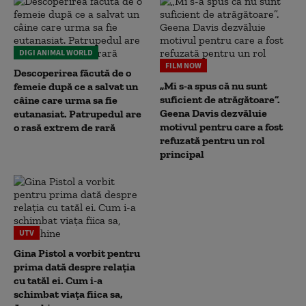
DIGI ANIMAL WORLD
FILM NOW
Descoperirea făcută de o
„Mi s-a spus că nu sunt
femeie după ce a salvat un
suficient de atrăgătoare”.
câine care urma sa fie
Geena Davis dezvăluie
eutanasiat. Patrupedul are
motivul pentru care a fost
o rasă extrem de rară
refuzată pentru un rol
principal
UTV
Gina Pistol a vorbit pentru
prima dată despre relația
cu tatăl ei. Cum i-a
schimbat viața fiica sa,