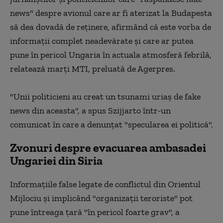
news" despre avionul care ar fi aterizat la Budapesta
să dea dovadă de reţinere, afirmând că este vorba de
informaţii complet neadevărate şi care ar putea
pune în pericol Ungaria în actuala atmosferă febrilă,
relatează marţi MTI, preluată de Agerpres.
"Unii politicieni au creat un tsunami uriaş de fake
news din aceasta", a spus Szijjarto într-un
comunicat în care a denunţat "specularea ei politică".
Zvonuri despre evacuarea ambasadei
Ungariei din Siria
Informaţiile false legate de conflictul din Orientul
Mijlociu şi implicând "organizaţii teroriste" pot
pune întreaga ţară "în pericol foarte grav", a