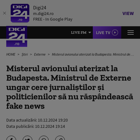
Digi24
VIEW
m.digi24.ro
FREE - In Google Play
LIVE TV
LIVE FM
HOME
Știri
Externe
Misterul avionului aterizat la Budapesta. Ministrul de Externe ungar cere jurnaliștilor și politicienilor să nu răspândească fake news
Misterul avionului aterizat la
Budapesta. Ministrul de Externe
ungar cere jurnaliștilor și
politicienilor să nu răspândească
fake news
Data actualizării:
10.12.2024 19:20
Data publicării:
10.12.2024 19:14