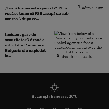
4
„Toată lumea este speriată”. Elita
rusă se teme că FSB „scapă de sub
control”, după ce...
Incident grav de
securitate: O dronă a
intrat din România în
Bulgaria şi a explodat
5
la...
București Băneasa, 30°C