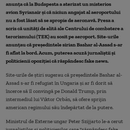
anunța că la Budapesta a aterizat un misterios
avion Syrianair și că niciun angajat al aeroportului
nu a fost lăsat să se apropie de aeronavă. Presa a
scris că unități de elită ale Centrului de combatere a
terorismului (TEK) au sosit pe aeroport. Site-urile
anunțau că președintele sirian Bashar al-Assad s-ar
fi aflat la bord. Acum, puterea acuză jurnaliștii și
politicienii opoziției că răspândesc fake news.
Site-urile de știri sugerau că președintele Bashar al-
Assad s-ar fi refugiat în Ungaria și ar fi dorit să
încerce să îl convingă pe Donald Trump, prin
intermediul lui Viktor Orbán, să ofere sprijin
american regimului său îndepărtat de la putere.
Ministrul de Externe ungar Peter Szijjarto le-a cerut
jurnaliştilor şi politicienilor care "răspândesc fake