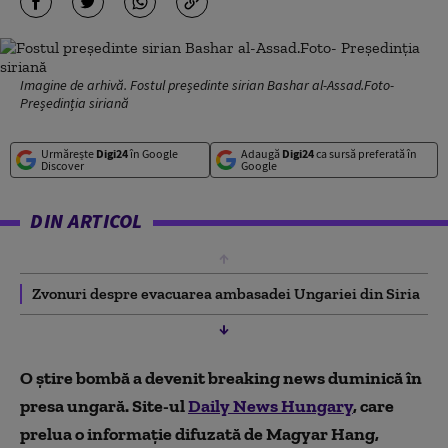
Imagine de arhivă. Fostul președinte sirian Bashar al-Assad.Foto-
Președinția siriană
Urmărește
Digi24
în Google
Adaugă
Digi24
ca sursă preferată în
Discover
Google
DIN ARTICOL
Zvonuri despre evacuarea ambasadei Ungariei din Siria
O știre bombă a devenit breaking news duminică în
presa ungară. Site-ul
Daily News Hungary
, care
prelua o informație difuzată de Magyar Hang,