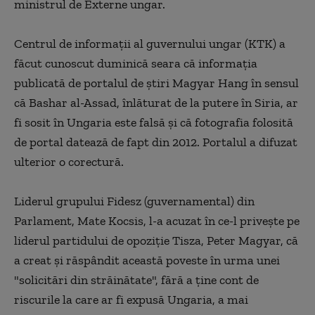
ministrul de Externe ungar.
Centrul de informaţii al guvernului ungar (KTK) a
făcut cunoscut duminică seara că informaţia
publicată de portalul de ştiri Magyar Hang în sensul
că Bashar al-Assad, înlăturat de la putere în Siria, ar
fi sosit în Ungaria este falsă şi că fotografia folosită
de portal datează de fapt din 2012. Portalul a difuzat
ulterior o corectură.
Liderul grupului Fidesz (guvernamental) din
Parlament, Mate Kocsis, l-a acuzat în ce-l priveşte pe
liderul partidului de opoziţie Tisza, Peter Magyar, că
a creat şi răspândit această poveste în urma unei
"solicitări din străinătate", fără a ţine cont de
riscurile la care ar fi expusă Ungaria, a mai