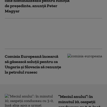
cine nominalizează pentru funcția
de președinte, anunță Peter
Magyar
Record istoric de căldură la
Budapesta, în timp ce Ungaria
se apropie de 42 °C. Restricții
privind consumul de apă
Comisia Europeană încearcă
să găsească soluții pentru ca
Ungaria și Slovacia să renunțe
la petrolul rusesc
”Meciul anului”: în
minutul 10, oaspeții