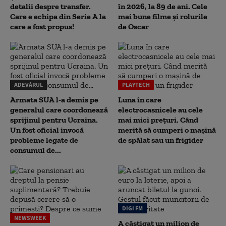
detalii despre transfer.
în 2026, la 89 de ani. Cele
Care e echipa din Serie A la
mai bune filme și rolurile
care a fost propus!
de Oscar
ADEVĂRUL
PLAYTECH
Armata SUA l-a demis pe
Luna în care
generalul care coordonează
electrocasnicele au cele
sprijinul pentru Ucraina.
mai mici prețuri. Când
Un fost oficial invocă
merită să cumperi o mașină
probleme legate de
de spălat sau un frigider
consumul de...
DIGI FM
NEWSWEEK
A câștigat un milion de