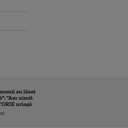
amenii au lăsat
ă”: ”Am uimit
TORIE uriașă
ort