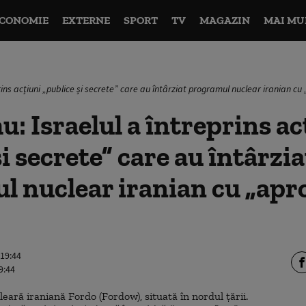
CONOMIE
EXTERNE
SPORT
TV
MAGAZIN
MAI MU
rins acțiuni „publice și secrete” care au întârziat programul nuclear iranian c
: Israelul a întreprins ac
i secrete” care au întârzia
l nuclear iranian cu „apr
 19:44
9:44