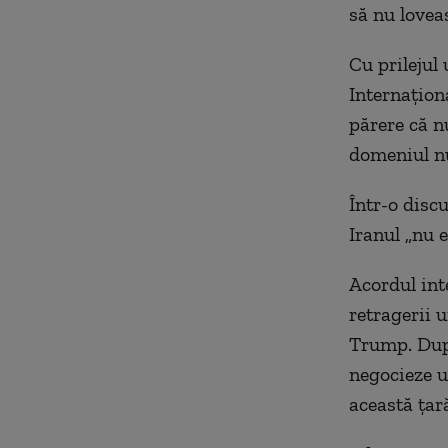
să nu loveas
Cu prilejul 
Internaţion
părere că n
domeniul nu
Într-o disc
Iranul „nu 
Acordul int
retragerii 
Trump. După
negocieze u
această ţară