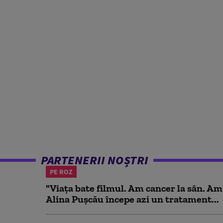
PARTENERII NOȘTRI
PE ROZ
"Viața bate filmul. Am cancer la sân. Am
Alina Pușcău începe azi un tratament...