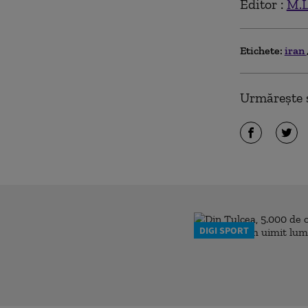
Editor :
M.L
Etichete:
iran
Urmărește ș
DIGI SPORT