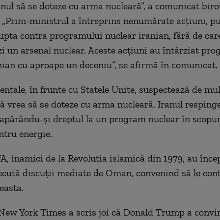
anul să se doteze cu arma nucleară”, a comunicat birou
„Prim-ministrul a întreprins nenumărate acţiuni, pu
 lupta contra programului nuclear iranian, fără de car
zi un arsenal nuclear. Aceste acţiuni au întârziat pr
nian cu aproape un deceniu”, se afirmă în comunicat.
dentale, în frunte cu Statele Unite, suspectează de mu
ă vrea să se doteze cu arma nucleară. Iranul resping
 apărându-şi dreptul la un program nuclear în scopuri
ntru energie.
UA, inamici de la Revoluţia islamică din 1979, au înce
cută discuţii mediate de Oman, convenind să le con
easta.
New York Times a scris joi că Donald Trump a convin