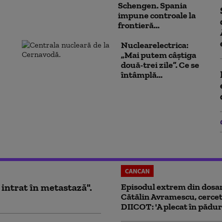
Schengen. Spania
impune controale la
frontieră...
Nuclearelectrica:
„Mai putem câștiga
două-trei zile”. Ce se
întâmplă...
CANCAN
 intrat în metastază".
Episodul extrem din dosar
Cătălin Avramescu, cercet
DIICOT: 'A plecat în pădur