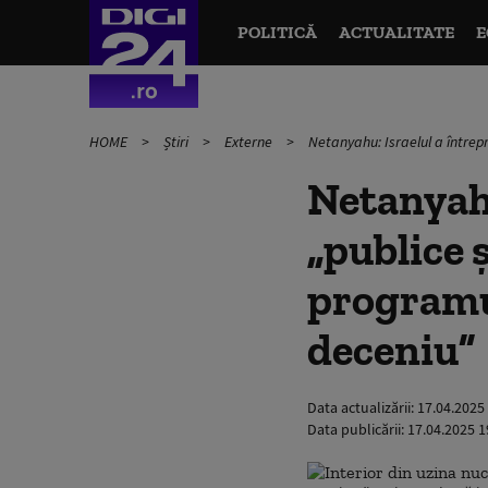
POLITICĂ
ACTUALITATE
E
HOME
Știri
Externe
Netanyahu: Israelul a întrep
Netanyahu
„publice ș
programu
deceniu”
Data actualizării:
17.04.2025
Data publicării:
17.04.2025 1