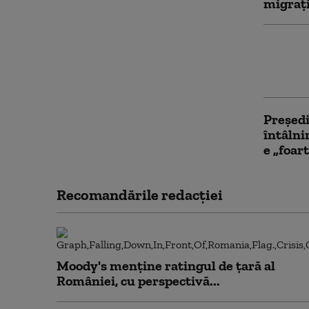
migraț
Trump s
atac” a
Mondial
Preşedi
întâln
e „foar
Recomandările redacţiei
Moody's menține ratingul de țară al
României, cu perspectivă...