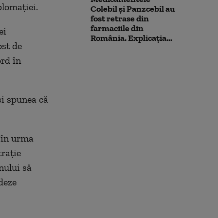
plomaţiei.
Colebil și Panzcebil au
fost retrase din
farmaciile din
ei
România. Explicația...
ost de
rd în
si spunea că
c în urma
traţie
nului să
deze