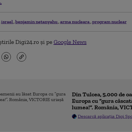
.
israel
benjamin netanyahu
arma nucleara
program nuclear
tirile Digi24.ro și pe
Google News
Din Tulcea, 5.000 de o
Europa cu ”gura căscat
lumea!”. România, VIC
Descarcă aplicația Digi Sp