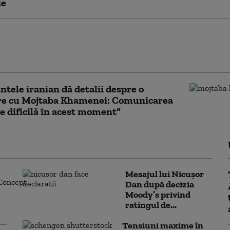
ie
pune cum a oprit Iranul „cel mai mare
l SUA de după cel de-Al Doilea Război
: „Eram pregătiți”
ntele iranian dă detalii despre o
ire cu Mojtaba Khamenei: Comunicarea
te dificilă în acest moment”
Mesajul lui Nicușor
Dan după decizia
Moody’s privind
ratingul de...
Tensiuni maxime în