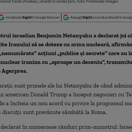
raniană Fordo (Fordow), situată în nordul țării. Foto: Profimedia Images
Urmărește
Digi24
în Google Discover
Adaugă
Digi24
ca sursă preferată în Googl
rul israelian Benjamin Netanyahu a declarat joi că
te Iranului să se doteze cu arma nucleară, afirmân
„nenumărate” acţiuni „publice şi secrete” care au î
nuclear iranian cu „aproape un deceniu”, transmit
e Agerpres.
araţii sunt primele ale lui Netanyahu de când admini
ui american Donald Trump a început negocieri cu Te
de a încheia un nou acord cu privire la programul nu
i discuţii sunt prevăzute sâmbătă la Roma.
declarat în numeroase rânduri prim-ministrul: Israe