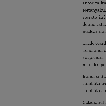
autoriza Ir
Netanyahu. 
secrete, în
deţine astă
nuclear ira
Ţările occi
Teheranul c
suspiciuni,
mai ales pe
Iranul şi S
sâmbăta tre
sâmbăta ac
Cotidianul 