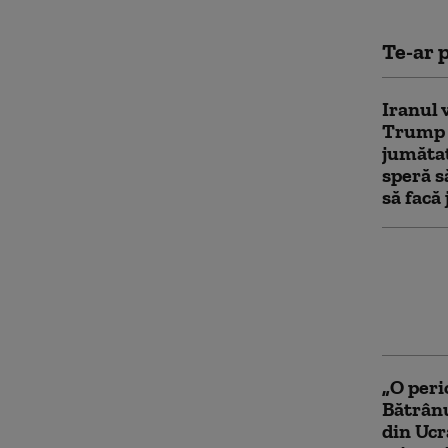
Te-ar p
Iranul 
Trump p
jumăta
speră s
să facă 
Marja d
Trump î
în ce m
prins î
„O peri
Bătrânu
din Ucra