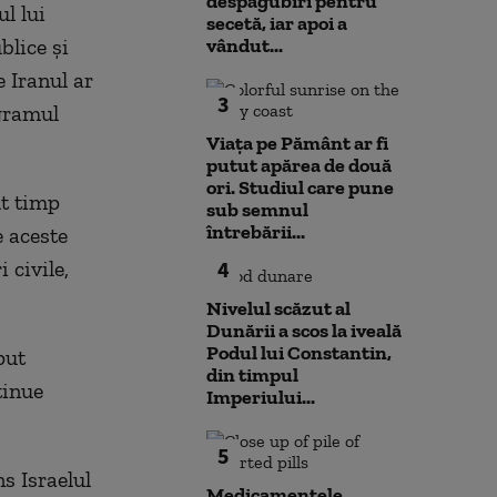
despăgubiri pentru
l lui
secetă, iar apoi a
blice şi
vândut...
e Iranul ar
3
ogramul
Viața pe Pământ ar fi
putut apărea de două
ori. Studiul care pune
lt timp
sub semnul
întrebării...
e aceste
 civile,
4
Nivelul scăzut al
Dunării a scos la iveală
Podul lui Constantin,
put
din timpul
tinue
Imperiului...
5
s Israelul
Medicamentele