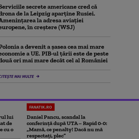
Serviciile secrete americane cred că
drona de la Leipzig aparține Rusiei.
Amenințarea la adresa aviației
europene, în creștere (WSJ)
Polonia a devenit a șasea cea mai mare
economie a UE. PIB-ul țării este de peste
două ori mai mare decât cel al României
CITEȘTE MAI MULTE
FANATIK.RO
ul lui
Daniel Pancu, scandal la
at de
conferință după UTA – Rapid 0-0:
e cu o
„Mamă, ce penalty! Dacă nu mă
respectați, plec”