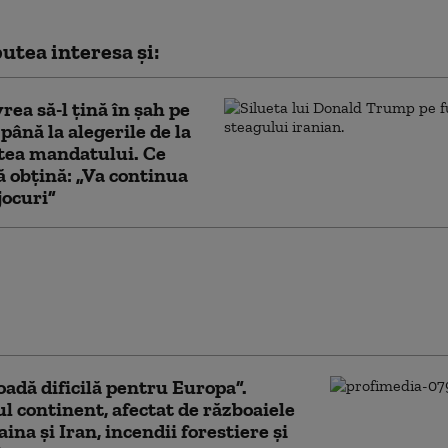
utea interesa și:
vrea să-l țină în șah pe
ână la alegerile de la
tea mandatului. Ce
ă obțină: „Va continua
jocuri”
e manevră a lui Donald
n privința Iranului, din ce
ai limitată: liderul SUA este
ntre opțiuni neatractive
oadă dificilă pentru Europa”.
l continent, afectat de războaiele
ina și Iran, incendii forestiere și