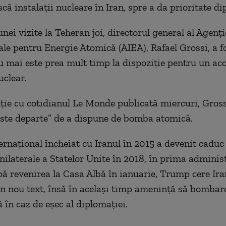
că instalaţii nucleare în Iran, spre a da prioritate di
unei vizite la Teheran joi, directorul general al Agenţi
ale pentru Energie Atomică (AIEA), Rafael Grossi, a f
u mai este prea mult timp la dispoziţie pentru un aco
clear.
uţie cu cotidianul Le Monde publicată miercuri, Gros
este departe” de a dispune de bomba atomică.
ernaţional încheiat cu Iranul în 2015 a devenit cadu
unilaterale a Statelor Unite în 2018, în prima adminis
 revenirea la Casa Albă în ianuarie, Trump cere Ira
n nou text, însă în acelaşi timp ameninţă să bombar
 în caz de eşec al diplomaţiei.