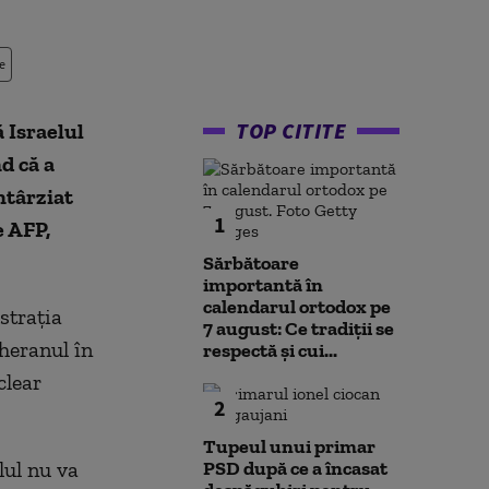
e
TOP CITITE
 Israelul
d că a
ntârziat
1
e AFP,
Sărbătoare
importantă în
calendarul ortodox pe
straţia
7 august: Ce tradiții se
heranul în
respectă și cui...
clear
2
Tupeul unui primar
lul nu va
PSD după ce a încasat