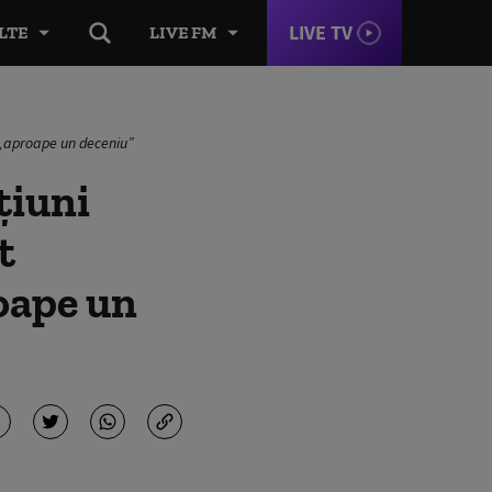
LIVE TV
LTE
LIVE FM
u „aproape un deceniu”
țiuni
t
oape un