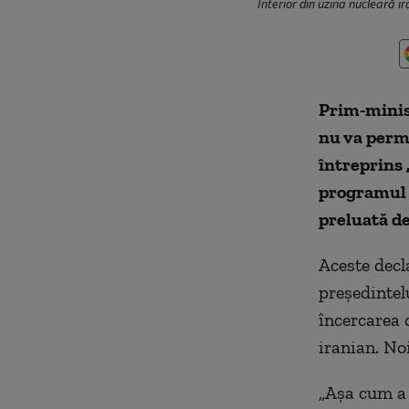
Interior din uzina nucleară i
Prim-minist
nu va permi
întreprins 
programul 
preluată d
Aceste decl
preşedintel
încercarea 
iranian. No
„Aşa cum a 