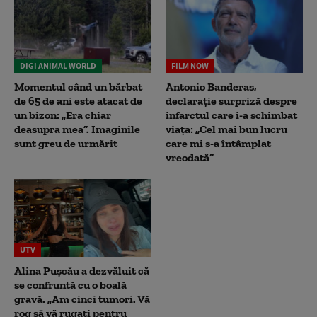
DIGI ANIMAL WORLD
FILM NOW
Momentul când un bărbat
Antonio Banderas,
de 65 de ani este atacat de
declarație surpriză despre
un bizon: „Era chiar
infarctul care i-a schimbat
deasupra mea”. Imaginile
viața: „Cel mai bun lucru
sunt greu de urmărit
care mi s-a întâmplat
vreodată”
UTV
Alina Pușcău a dezvăluit că
se confruntă cu o boală
gravă. „Am cinci tumori. Vă
rog să vă rugați pentru