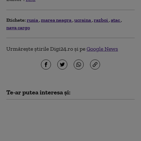
Etichete:
rusia
marea neagra
ucraina
razboi
atac
nava cargo
Urmărește știrile Digi24.ro și pe
Google News
Te-ar putea interesa și:
Cel mai recent sondaj
de opinie: Câți
ucraineni susțin
aderarea la UE și câți
sprijină intrarea în