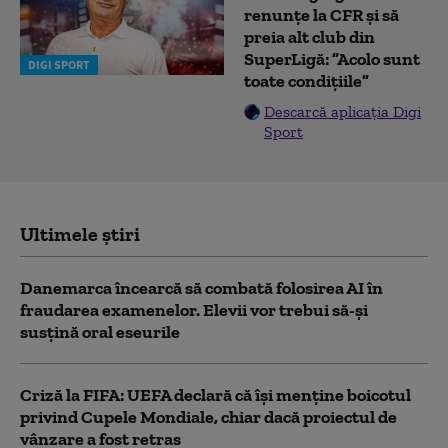
renunțe la CFR și să
preia alt club din
SuperLigă: ”Acolo sunt
DIGI SPORT
toate condițiile”
Descarcă aplicația Digi
Sport
Ultimele știri
Danemarca încearcă să combată folosirea AI în
fraudarea examenelor. Elevii vor trebui să-şi
susţină oral eseurile
Criză la FIFA: UEFA declară că îşi menţine boicotul
privind Cupele Mondiale, chiar dacă proiectul de
vânzare a fost retras