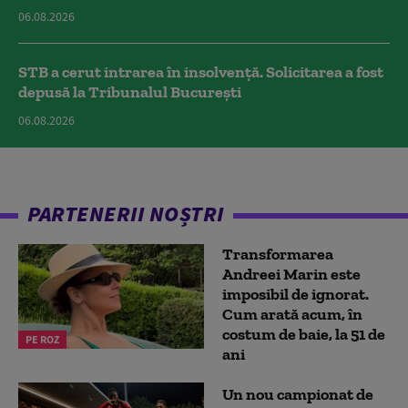
06.08.2026
STB a cerut intrarea în insolvență. Solicitarea a fost
depusă la Tribunalul București
06.08.2026
PARTENERII NOȘTRI
Transformarea
Andreei Marin este
imposibil de ignorat.
Cum arată acum, în
costum de baie, la 51 de
PE ROZ
ani
Un nou campionat de