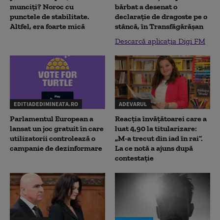
munciți? Noroc cu
bărbat a desenat o
punctele de stabilitate.
declaraţie de dragoste pe o
Altfel, era foarte mică
stâncă, în Transfăgărăşan
Descarcă aplicația Digi FM
EDITIADEDIMINEATA.RO
ADEVARUL
Parlamentul European a
Reacția învățătoarei care a
lansat un joc gratuit în care
luat 4,90 la titularizare:
utilizatorii controlează o
„M-a trecut din iad în rai”.
campanie de dezinformare
La ce notă a ajuns după
contestație