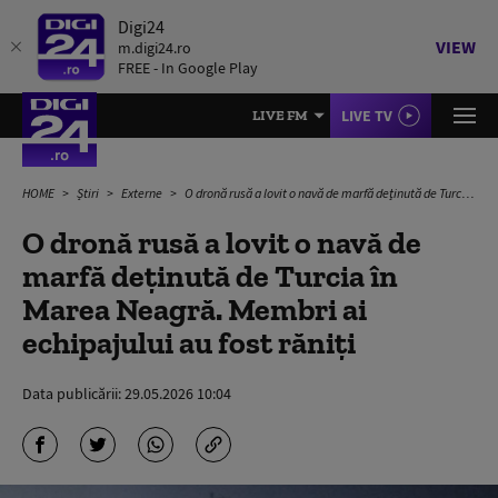
Digi24
VIEW
m.digi24.ro
FREE - In Google Play
LIVE TV
LIVE FM
HOME
Știri
Externe
O dronă rusă a lovit o navă de marfă deținută de Turcia în Marea Neagră. Membri ai echipajului au fost răniți
O dronă rusă a lovit o navă de
marfă deținută de Turcia în
Marea Neagră. Membri ai
echipajului au fost răniți
Data publicării:
29.05.2026 10:04