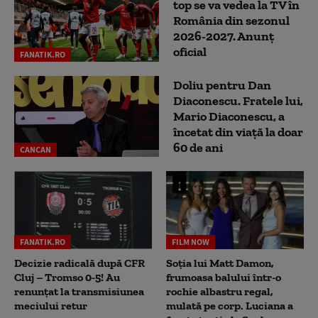
top se va vedea la TV în
România din sezonul
2026-2027. Anunț
oficial
FANATIK.RO
Doliu pentru Dan
Diaconescu. Fratele lui,
Mario Diaconescu, a
încetat din viață la doar
60 de ani
CANCAN
FANATIK.RO
FILM NOW
Decizie radicală după CFR
Soția lui Matt Damon,
Cluj – Tromso 0-5! Au
frumoasa balului într-o
renunțat la transmisiunea
rochie albastru regal,
meciului retur
mulată pe corp. Luciana a