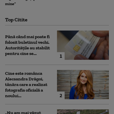
mine”
Top Citite
Până când mai poate fi
folosit buletinul vechi.
Autoritățile au stabilit
pentru cine se...
1
Cine este românca
Alecsandra Drăgoi,
tânăra care a realizat
fotografia oficială a
2
noului...
„Nu am mai văzut