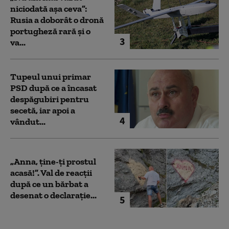
niciodată așa ceva”:
Rusia a doborât o dronă
portugheză rară și o
3
va...
Tupeul unui primar
PSD după ce a încasat
despăgubiri pentru
secetă, iar apoi a
4
vândut...
„Anna, ţine-ţi prostul
acasă!”. Val de reacții
după ce un bărbat a
desenat o declarație...
5