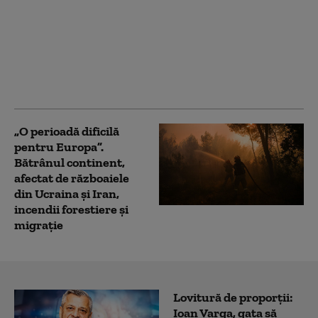
Ucraina este aproape
să-și dezvolte propriul
scut antirachetă.
Anunțul făcut de
Zelenski în plin val de
atacuri rusești
„O perioadă dificilă
pentru Europa”.
Bătrânul continent,
afectat de războaiele
din Ucraina și Iran,
incendii forestiere și
migrație
Lovitură de proporții:
Ioan Varga, gata să