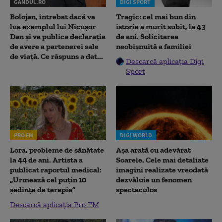
GANDUL.RO
DIGI SPORT
Bolojan, întrebat dacă va
Tragic: cel mai bun din
lua exemplul lui Nicușor
istorie a murit subit, la 43
Dan și va publica declarația
de ani. Solicitarea
de avere a partenerei sale
neobișnuită a familiei
de viață. Ce răspuns a dat...
Descarcă aplicația Digi
Sport
PRO FM
DIGI WORLD
Lora, probleme de sănătate
Așa arată cu adevărat
la 44 de ani. Artista a
Soarele. Cele mai detaliate
publicat raportul medical:
imagini realizate vreodată
„Urmează cel puțin 10
dezvăluie un fenomen
ședințe de terapie”
spectaculos
Descarcă aplicația Pro FM