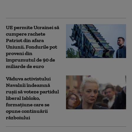
NATO. Ambele
preferințe, în scădere
UE permite Ucrainei să
cumpere rachete
Patriot din afara
Uniunii. Fondurile pot
proveni din
împrumutul de 90 de
miliarde de euro
Văduva activistului
Navalnîi îndeamnă
ruşii să voteze partidul
liberal Iabloko,
formațiune care se
opune continuării
războiului