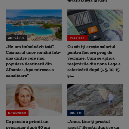
furat atenția la Seul
ADEVĂRUL
PLAYTECH
„Ne-am îmbolnăvit toți”.
Cu cât îți crește salariul
Coșmarul unor români într-
pentru fiecare prag de
una dintre cele mai
vechime. Cum se aplică
populare destinații din
majorările din noua Lege a
Albania: „Apa mirosea a
salarizării după 3, 5, 10, 15
canalizare”
și...
NEWSWEEK
DIGI FM
Ce pensie a primit un
„Anna, ţine-ţi prostul
pensionar după 40 ani
acasă!" Reacţii după ce un