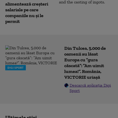
alimentează creşteri
salariale pe care
companiile nu şi le
permit
Din Tulcea, 5.000 de
oamenii au lăsat
Europa cu ”gura
căscată”: ”Am uimit
DIGI SPORT
lumea!”. România,
VICTORIE uriașă
Descarcă aplicația Digi
Sport
Ultimele știri