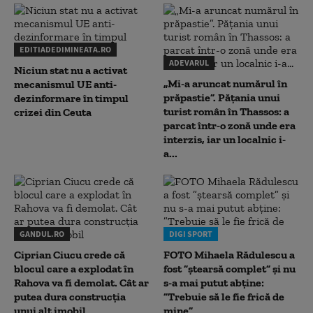
EDITIADEDIMINEATA.RO
ADEVARUL
Niciun stat nu a activat
„Mi-a aruncat numărul în
mecanismul UE anti-
prăpastie”. Pățania unui
dezinformare în timpul
turist român în Thassos: a
crizei din Ceuta
parcat într-o zonă unde era
interzis, iar un localnic i-
a...
GANDUL.RO
DIGI SPORT
Ciprian Ciucu crede că
FOTO Mihaela Rădulescu a
blocul care a explodat în
fost ”ștearsă complet” și nu
Rahova va fi demolat. Cât ar
s-a mai putut abține:
putea dura construcția
”Trebuie să le fie frică de
unui alt imobil
mine”