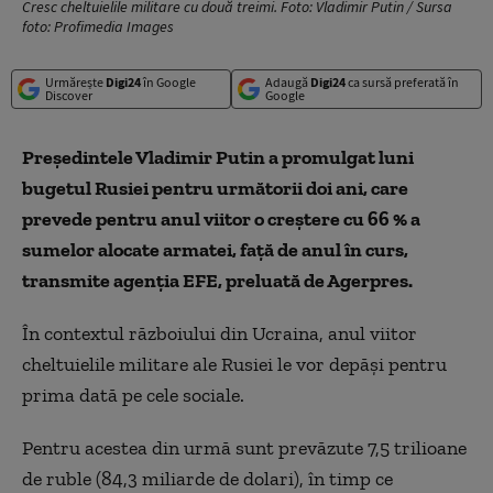
Cresc cheltuielile militare cu două treimi. Foto: Vladimir Putin / Sursa
foto: Profimedia Images
Urmărește
Digi24
în Google
Adaugă
Digi24
ca sursă preferată în
Discover
Google
Preşedintele Vladimir Putin a promulgat luni
bugetul Rusiei pentru următorii doi ani, care
prevede pentru anul viitor o creştere cu 66 % a
sumelor alocate armatei, faţă de anul în curs,
transmite agenţia EFE, preluată de Agerpres.
În contextul războiului din Ucraina, anul viitor
cheltuielile militare ale Rusiei le vor depăşi pentru
prima dată pe cele sociale.
Pentru acestea din urmă sunt prevăzute 7,5 trilioane
de ruble (84,3 miliarde de dolari), în timp ce