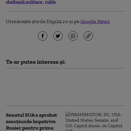
cheltuieli militare
ruble
Urmărește știrile Digi24.ro și pe
Google News
Te-ar putea interesa și:
„Toată lumea este speriată”. Elita
rusă se teme că FSB „scapă de sub
control”, după ce Putin a extins
puterea serviciului
Senatul SUA a aprobat
sancțiunile împotriva
Rusiei: pentru prima