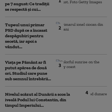
1
pe 7 august: Ce tradiții
se respectă și cui...
Tupeul unui primar
2
PSD după ce a încasat
despăgubiri pentru
secetă, iar apoi a
vândut...
Viața pe Pământ ar fi
3
putut apărea de două
ori. Studiul care pune
sub semnul întrebării...
4
Nivelul scăzut al Dunării a scos la
iveală Podul lui Constantin, din
timpul Imperiului...