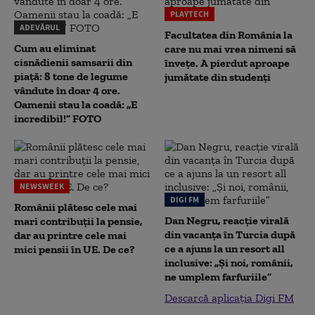
PLAYTECH
ADEVĂRUL
Facultatea din România la
Cum au eliminat
care nu mai vrea nimeni să
cisnădienii samsarii din
înveţe. A pierdut aproape
piață: 8 tone de legume
jumătate din studenţi
vândute în doar 4 ore.
Oamenii stau la coadă: „E
incredibil!” FOTO
NEWSWEEK
DIGI FM
Românii plătesc cele mai
Dan Negru, reacție virală
mari contribuții la pensie,
din vacanța în Turcia după
dar au printre cele mai
ce a ajuns la un resort all
mici pensii în UE. De ce?
inclusive: „Și noi, românii,
ne umplem farfuriile”
Descarcă aplicația Digi FM