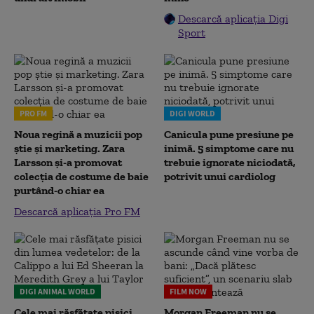
Descarcă aplicația Digi
Sport
PRO FM
DIGI WORLD
Noua regină a muzicii pop
Canicula pune presiune pe
știe și marketing. Zara
inimă. 5 simptome care nu
Larsson și-a promovat
trebuie ignorate niciodată,
colecția de costume de baie
potrivit unui cardiolog
purtând-o chiar ea
Descarcă aplicația Pro FM
DIGI ANIMAL WORLD
FILM NOW
Cele mai răsfățate pisici
Morgan Freeman nu se