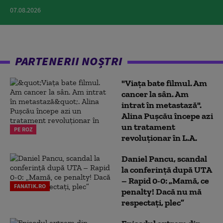
07.08.2026
PARTENERII NOȘTRI
"Viața bate filmul. Am
cancer la sân. Am
intrat în metastază".
Alina Pușcău începe azi
un tratament
PE ROZ
revoluționar în L.A.
Daniel Pancu, scandal
la conferință după UTA
– Rapid 0-0: „Mamă, ce
FANATIK.RO
penalty! Dacă nu mă
respectați, plec”