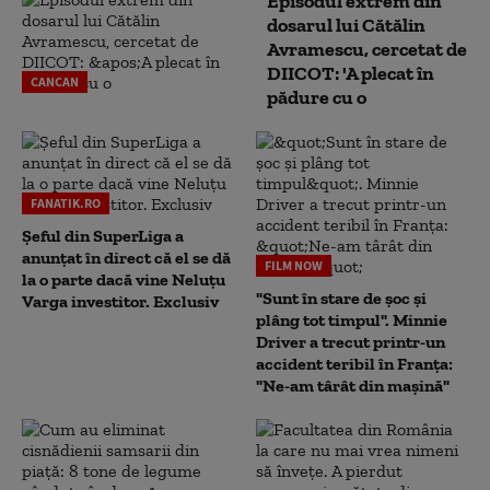
Episodul extrem din
dosarul lui Cătălin
Avramescu, cercetat de
DIICOT: 'A plecat în
CANCAN
pădure cu o
FANATIK.RO
Șeful din SuperLiga a
anunțat în direct că el se dă
FILM NOW
la o parte dacă vine Neluțu
"Sunt în stare de șoc și
Varga investitor. Exclusiv
plâng tot timpul". Minnie
Driver a trecut printr-un
accident teribil în Franța:
"Ne-am târât din mașină"