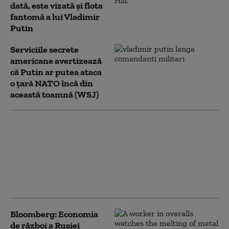
dată, este vizată și flota
fantomă a lui Vladimir
Putin
Serviciile secrete
americane avertizează
că Putin ar putea ataca
o țară NATO încă din
această toamnă (WSJ)
Ucrainenii atacă din
nou cu drone
„Amazonul rusesc”.
Incendiu la un centru
logistic Wildberries din
Ekaterinburg
Bloomberg: Economia
de război a Rusiei