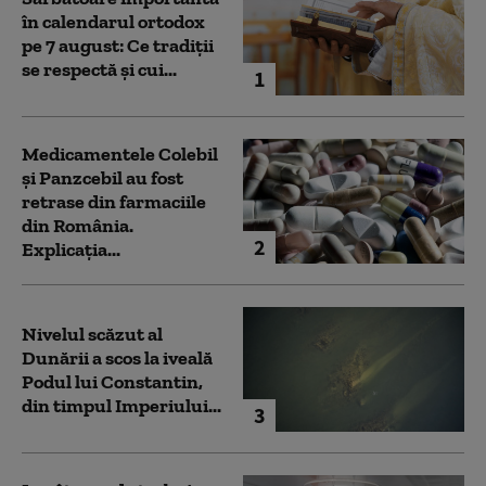
în calendarul ortodox
pe 7 august: Ce tradiții
se respectă și cui...
1
Medicamentele Colebil
și Panzcebil au fost
retrase din farmaciile
din România.
2
Explicația...
Nivelul scăzut al
Dunării a scos la iveală
Podul lui Constantin,
din timpul Imperiului...
3