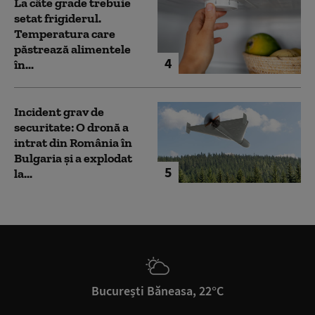
La câte grade trebuie
setat frigiderul.
Temperatura care
păstrează alimentele
4
în...
Incident grav de
securitate: O dronă a
intrat din România în
Bulgaria şi a explodat
5
la...
București Băneasa, 22°C