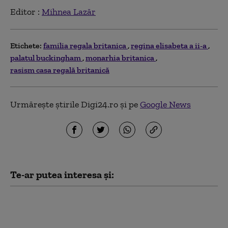
Editor :
Mihnea Lazăr
Etichete:
familia regala britanica
regina elisabeta a ii-a
palatul buckingham
monarhia britanica
rasism casa regală britanică
Urmărește știrile Digi24.ro și pe
Google News
Te-ar putea interesa și:
Cum vrea Prințul
William să salveze
monarhia britanică: