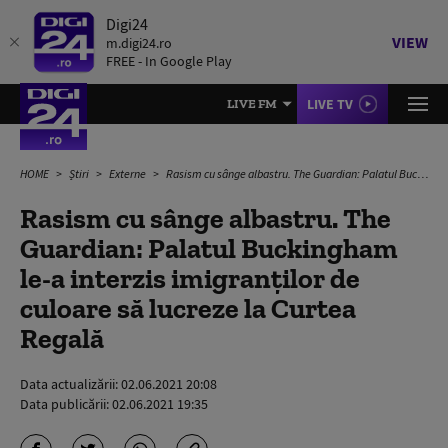
Digi24
VIEW
m.digi24.ro
FREE - In Google Play
LIVE TV
LIVE FM
HOME
Știri
Externe
Rasism cu sânge albastru. The Guardian: Palatul Buckingham le-a interzis imigranților de culoare să lucreze la Curtea Regală
Rasism cu sânge albastru. The
Guardian: Palatul Buckingham
le-a interzis imigranților de
culoare să lucreze la Curtea
Regală
Data actualizării:
02.06.2021 20:08
Data publicării:
02.06.2021 19:35