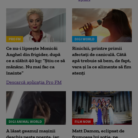
PRO FM
DIGI WORLD
Ce nu-i lipsește Monicăi
Rinichii, printre primii
Anghel din frigider, după
afectați de caniculă. Câtă
ce a slăbit 40 kg: “Știu ce să
apă trebuie să bem, de fapt,
mănânc. Nu mai fac ca
vara și la ce alimente să fim
înainte”
atenți
Descarcă aplicația Pro FM
DIGI ANIMAL WORLD
FILM NOW
A lăsat geamul mașinii
Matt Damon, eclipsat de
deschis peste noapte, iar
frumoasa lui soție, pe