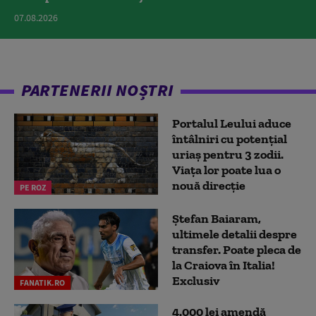
07.08.2026
PARTENERII NOȘTRI
Portalul Leului aduce
întâlniri cu potențial
uriaș pentru 3 zodii.
Viața lor poate lua o
nouă direcție
PE ROZ
Ștefan Baiaram,
ultimele detalii despre
transfer. Poate pleca de
la Craiova în Italia!
Exclusiv
FANATIK.RO
4.000 lei amendă