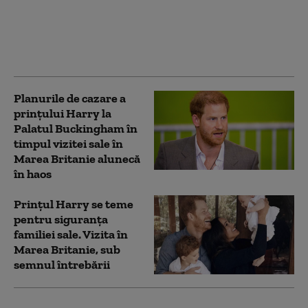
Prințesa Catherine
este „arma secretă” din
spatele planului
viitorului rege
Planurile de cazare a
prințului Harry la
Palatul Buckingham în
timpul vizitei sale în
Marea Britanie alunecă
în haos
Prințul Harry se teme
pentru siguranța
familiei sale. Vizita în
Marea Britanie, sub
semnul întrebării