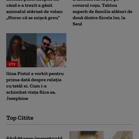
când s-a trezit a găsit
covorul roșu. Tablou
animalul atârnat de volan:
superb de familie alături de
„Noroc că se mișcă greu”
două dintre fiicele lor, la
Seul
UTV
Gina Pistol a vorbit pentru
prima dată despre relația
cu tatăl ei. Cum i-a
schimbat viața fiica sa,
Josephine
Top Citite
Sărbătoare importantă