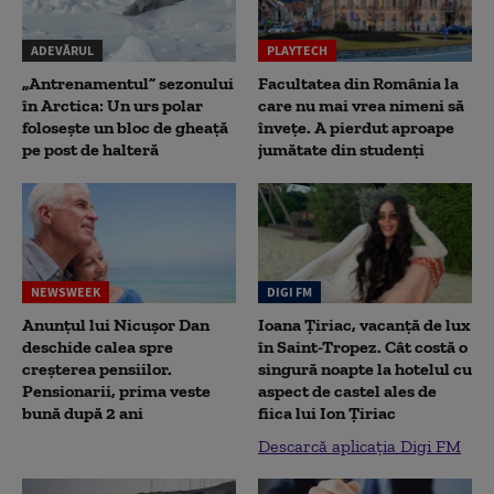
ADEVĂRUL
PLAYTECH
„Antrenamentul” sezonului
Facultatea din România la
în Arctica: Un urs polar
care nu mai vrea nimeni să
folosește un bloc de gheață
înveţe. A pierdut aproape
pe post de halteră
jumătate din studenţi
NEWSWEEK
DIGI FM
Anunțul lui Nicușor Dan
Ioana Țiriac, vacanță de lux
deschide calea spre
în Saint-Tropez. Cât costă o
creșterea pensiilor.
singură noapte la hotelul cu
Pensionarii, prima veste
aspect de castel ales de
bună după 2 ani
fiica lui Ion Țiriac
Descarcă aplicația Digi FM