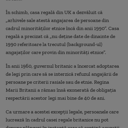
În schimb, casa regală din UK a dezvăluit că
„arhivele sale atestă angajarea de persoane din
cadrul minorităților etnice încă din anii 1990”. Casa
regală a precizat că „nu deține date de dinainte de
1990 referitoare la trecutul (background-ul)
angajaților care provin din minorități etnice”.
În anii 1960, guvernul britanic a încercat adoptarea
de legi prin care să se interzică refuzul angajării de
persoane pe criterii rasiale sau de etnie. Regina
Marii Britanii a rămas însă exonerată de obligația
respectării acestor legi mai bine de 40 de ani.
Ca urmare a acestei excepții legale, persoanele care
lucrează în cadrul casei regale britanice nu pot
depune plângeri în instanță care să conțină acuzații