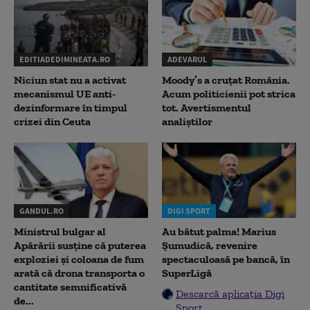
EDITIADEDIMINEATA.RO
ADEVARUL
Niciun stat nu a activat
Moody’s a cruțat România.
mecanismul UE anti-
Acum politicienii pot strica
dezinformare în timpul
tot. Avertismentul
crizei din Ceuta
analiștilor
GANDUL.RO
DIGI SPORT
Ministrul bulgar al
Au bătut palma! Marius
Apărării susține că puterea
Șumudică, revenire
exploziei și coloana de fum
spectaculoasă pe bancă, în
arată că drona transporta o
SuperLigă
cantitate semnificativă
Descarcă aplicația Digi
de...
Sport