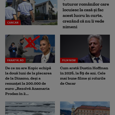
tuturor românilor care
locuiesc la casă și fac
acest lucru în curte,
crezând că nu îi vede
CANCAN
nimeni
FANATIK.RO
FILM NOW
De ce nu are Kopic echipă
Cum arată Dustin Hoffman
la două luni de la plecarea
în 2026, la 89 de ani. Cele
de la Dinamo, deși a
mai bune filme și rolurile
renunțat la 200.000 de
de Oscar
euro: „Rezolvă Anamaria
Prodan în 2...