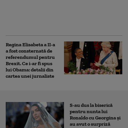
Vizită surpriză la Kiev:
Prinţul Harry ajunge
în Ucraina pentru două
zile
Regina Elisabeta a II-a
a fost consternată de
referendumul pentru
Brexit. Ce i-ar fi spus
lui Obama: detalii din
cartea unei jurnaliste
S-au dus la biserică
pentru nunta lui
Ronaldo cu Georgina și
au avut o surpriză