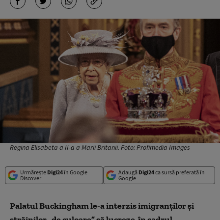
Regina Elisabeta a II-a a Marii Britanii. Foto: Profimedia Images
Urmărește
Digi24
în Google
Adaugă
Digi24
ca sursă preferată în
Discover
Google
Palatul Buckingham le-a interzis imigranților și
străinilor „de culoare” să lucreze în cadrul