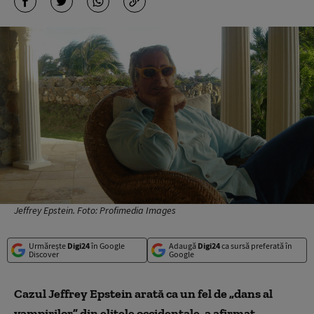
Jeffrey Epstein. Foto: Profimedia Images
Urmărește
Digi24
în Google
Adaugă
Digi24
ca sursă preferată în
Discover
Google
Cazul Jeffrey Epstein arată ca un fel de „dans al
vampirilor” din elitele occidentale, a afirmat