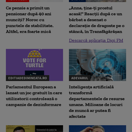
Ce pensie a primit un
„Anna, ţine-ţi prostul
pensionar după 40 ani
acasă!" Reacţii după ce un
munciți? Noroc cu
bărbat a desenat o
punctele de stabilitate.
declaraţie de dragoste pe o
Altfel, era foarte mică
stâncă, în Transfăgărăşan
Descarcă aplicația Digi FM
EDITIADEDIMINEATA.RO
ADEVARUL
Parlamentul European a
Inteligența artificială
lansat un joc gratuit în care
transformă
utilizatorii controlează o
departamentele de resurse
campanie de dezinformare
umane. Milioane de locuri
de muncă ar putea fi
afectate