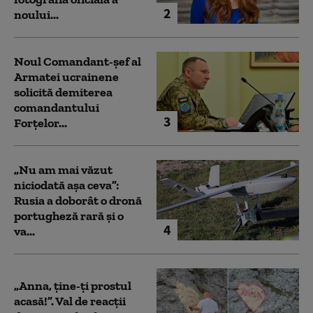
2
noului...
Noul Comandant-șef al
Armatei ucrainene
solicită demiterea
comandantului
3
Forțelor...
„Nu am mai văzut
niciodată așa ceva”:
Rusia a doborât o dronă
portugheză rară și o
4
va...
„Anna, ţine-ţi prostul
acasă!”. Val de reacții