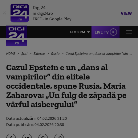
Digi24
VIEW
m.digi24.ro
FREE - In Google Play
LIVE TV
LIVE FM
HOME
Știri
Externe
Rusia
Cazul Epstein e un „dans al vampirilor” din elitele occidentale, spune Rusia. Maria Zaharova: „Un fulg de zăpadă pe vârful aisbergului”
Cazul Epstein e un „dans al
vampirilor” din elitele
occidentale, spune Rusia. Maria
Zaharova: „Un fulg de zăpadă pe
vârful aisbergului”
Data actualizării:
04.02.2026 21:20
Data publicării:
04.02.2026 20:38