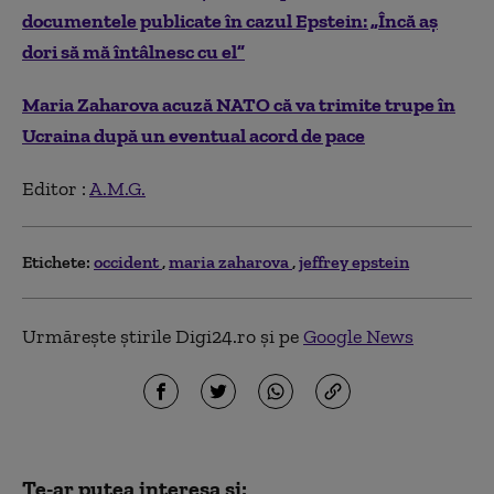
documentele publicate în cazul Epstein: „Încă aș
dori să mă întâlnesc cu el”
Maria Zaharova acuză NATO că va trimite trupe în
Ucraina după un eventual acord de pace
Editor :
A.M.G.
Etichete:
occident
maria zaharova
jeffrey epstein
Urmărește știrile Digi24.ro și pe
Google News
Te-ar putea interesa și: