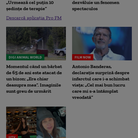
„Urmează cel puțin 10
dezvăluie un fenomen
ședințe de terapie”
spectaculos
Descarcă aplicația Pro FM
DIGI ANIMAL WORLD
FILM NOW
Momentul când un bărbat
Antonio Banderas,
de 65 de ani este atacat de
declarație surpriză despre
un bizon: „Era chiar
infarctul care i-a schimbat
deasupra mea”. Imaginile
viața: „Cel mai bun lucru
sunt greu de urmărit
care mi s-a întâmplat
vreodată”
UTV