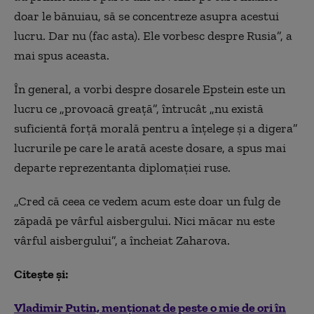
doar le bănuiau, să se concentreze asupra acestui
lucru. Dar nu (fac asta). Ele vorbesc despre Rusia”, a
mai spus aceasta.
În general, a vorbi despre dosarele Epstein este un
lucru ce „provoacă greaţă”, întrucât „nu există
suficientă forţă morală pentru a înţelege şi a digera”
lucrurile pe care le arată aceste dosare, a spus mai
departe reprezentanta diplomaţiei ruse.
„Cred că ceea ce vedem acum este doar un fulg de
zăpadă pe vârful aisbergului. Nici măcar nu este
vârful aisbergului”, a încheiat Zaharova.
Citește și:
Vladimir Putin, menționat de peste o mie de ori în