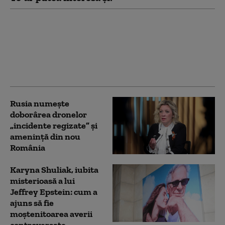
Rusia spune că vrea
negocierea unei soluții
pentru Ucraina, dar
pune o condiție
Occidentului
Rusia numește
doborârea dronelor
„incidente regizate” și
amenință din nou
România
Karyna Shuliak, iubita
misterioasă a lui
Jeffrey Epstein: cum a
ajuns să fie
moștenitoarea averii