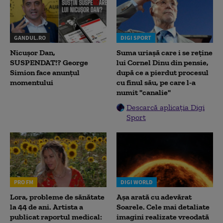
GANDUL.RO
DIGI SPORT
Nicușor Dan,
Suma uriașă care i se reține
SUSPENDAT!? George
lui Cornel Dinu din pensie,
Simion face anunțul
după ce a pierdut procesul
momentului
cu finul său, pe care l-a
numit "canalie"
Descarcă aplicația Digi
Sport
PRO FM
DIGI WORLD
Lora, probleme de sănătate
Așa arată cu adevărat
la 44 de ani. Artista a
Soarele. Cele mai detaliate
publicat raportul medical:
imagini realizate vreodată