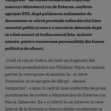
miercuri Ministerul rus de Externe, conform
agenției EFE, după publicarea milioanelor de
documente ce relevă practicile miliardarului bine
conectat politic şi care s-a sinucis în detenţie după
ce a fost acuzat că trafica sexual fete, inclusiv
minore, pentru numeroase personalităţi din lumea
politică şi de afaceri.
„Cred că toţi ar trebui să vadă un fragment din
interviul preşedintelui rus Vladimir Putin, în special
partea în care spune că asistăm la - şi slavă
Domnului că se apropie de sfârşit - dansul
vampirilor”, a spus în cadrul unei conferințe de presă
purtătoarea de cuvânt a Ministerului de Externe rus,
Maria Zaharova. Ea s-a referit la un interviu în care
liderul de la Kremlin a descris elitele occidentale ca