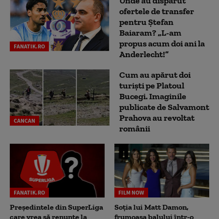
Unde au dispărut
ofertele de transfer
pentru Ștefan
Baiaram? „L-am
propus acum doi ani la
FANATIK.RO
Anderlecht!”
Cum au apărut doi
turiști pe Platoul
Bucegi. Imaginile
publicate de Salvamont
Prahova au revoltat
CANCAN
românii
FANATIK.RO
FILM NOW
Președintele din SuperLiga
Soția lui Matt Damon,
care vrea să renunțe la
frumoasa balului într-o