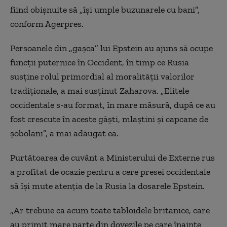
fiind obişnuite să „îşi umple buzunarele cu bani”,
conform Agerpres.
Persoanele din „gaşca” lui Epstein au ajuns să ocupe
funcţii puternice în Occident, în timp ce Rusia
susţine rolul primordial al moralităţii valorilor
tradiţionale, a mai susținut Zaharova. „Elitele
occidentale s-au format, în mare măsură, după ce au
fost crescute în aceste găşti, mlaştini şi capcane de
şobolani”, a mai adăugat ea.
Purtătoarea de cuvânt a Ministerului de Externe rus
a profitat de ocazie pentru a cere presei occidentale
să îşi mute atenţia de la Rusia la dosarele Epstein.
„Ar trebuie ca acum toate tabloidele britanice, care
au primit mare parte din dovezile pe care înainte