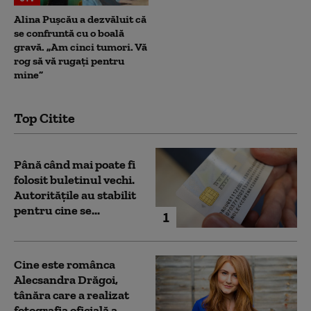
Alina Pușcău a dezvăluit că
se confruntă cu o boală
gravă. „Am cinci tumori. Vă
rog să vă rugați pentru
mine”
Top Citite
Până când mai poate fi
folosit buletinul vechi.
Autoritățile au stabilit
pentru cine se...
1
Cine este românca
Alecsandra Drăgoi,
tânăra care a realizat
fotografia oficială a