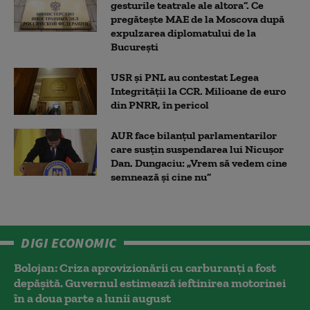
gesturile teatrale ale altora”. Ce
pregătește MAE de la Moscova după
expulzarea diplomatului de la
București
USR și PNL au contestat Legea
Integrității la CCR. Milioane de euro
din PNRR, în pericol
AUR face bilanțul parlamentarilor
care susțin suspendarea lui Nicușor
Dan. Dungaciu: „Vrem să vedem cine
semnează și cine nu”
DIGI ECONOMIC
Bolojan: Criza aprovizionării cu carburanți a fost
depășită. Guvernul estimează ieftinirea motorinei
în a doua parte a lunii august