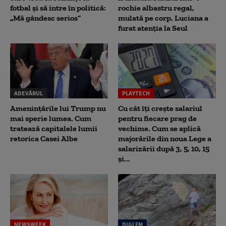
fotbal și să intre în politică:
rochie albastru regal,
„Mă gândesc serios”
mulată pe corp. Luciana a
furat atenția la Seul
ADEVĂRUL
PLAYTECH
Amenințările lui Trump nu
Cu cât îți crește salariul
mai sperie lumea. Cum
pentru fiecare prag de
tratează capitalele lumii
vechime. Cum se aplică
retorica Casei Albe
majorările din noua Lege a
salarizării după 3, 5, 10, 15
și...
NEWSWEEK
DIGI FM