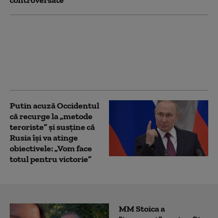
controversate
Furie la Moscova după
decizia României de a
expulza un diplomat
rus. Maria Zaharova
promite represalii
Putin acuză Occidentul
că recurge la „metode
teroriste” și susține că
Rusia își va atinge
obiectivele: „Vom face
totul pentru victorie”
MM Stoica a