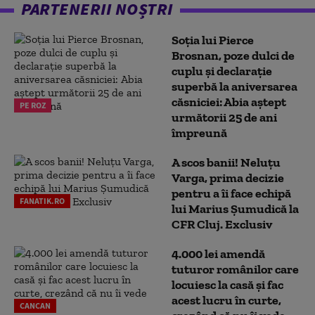
PARTENERII NOȘTRI
Soția lui Pierce
Brosnan, poze dulci de
cuplu și declarație
superbă la aniversarea
căsniciei: Abia aștept
PE ROZ
următorii 25 de ani
împreună
A scos banii! Neluțu
Varga, prima decizie
pentru a îi face echipă
FANATIK.RO
lui Marius Șumudică la
CFR Cluj. Exclusiv
4.000 lei amendă
tuturor românilor care
locuiesc la casă și fac
acest lucru în curte,
CANCAN