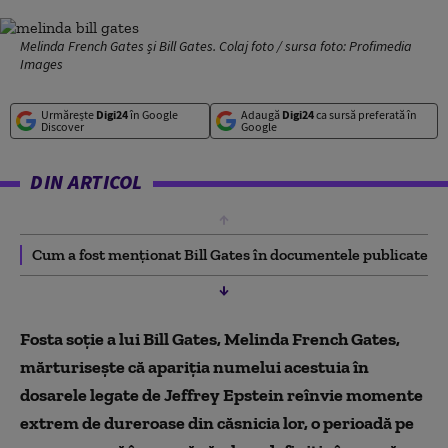
Melinda French Gates și Bill Gates. Colaj foto / sursa foto: Profimedia
Images
Urmărește
Digi24
în Google
Adaugă
Digi24
ca sursă preferată în
Discover
Google
DIN ARTICOL
Cum a fost menționat Bill Gates în documentele publicate
Fosta soție a lui Bill Gates, Melinda French Gates,
mărturisește că apariția numelui acestuia în
dosarele legate de Jeffrey Epstein reînvie momente
extrem de dureroase din căsnicia lor, o perioadă pe