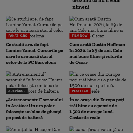
crezând că nu îi vede
nimeni
FANATIK.RO
FILM NOW
Ce studii are, de fapt,
Cum arată Dustin Hoffman
Lamine Yamal. Cursurile pe
în 2026, la 89 de ani. Cele
care le urmează starul
mai bune filme și rolurile
celor de la FC Barcelona
de Oscar
ADEVĂRUL
PLAYTECH
„Antrenamentul” sezonului
În ce orașe din Europa poți
în Arctica: Un urs polar
trăi bine cu o pensie de
folosește un bloc de gheață
1.500 de euro pe lună.
pe post de halteră
Costurile reale