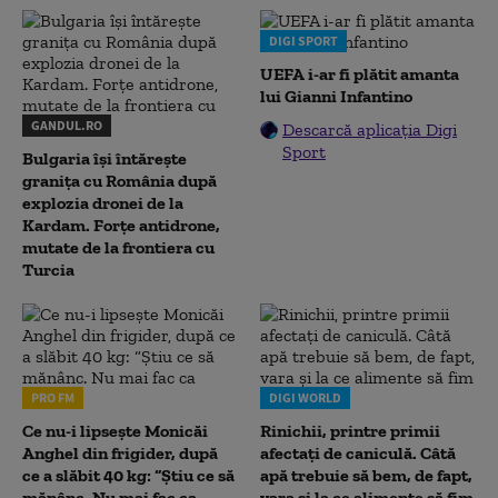
DIGI SPORT
UEFA i-ar fi plătit amanta
lui Gianni Infantino
GANDUL.RO
Descarcă aplicația Digi
Sport
Bulgaria își întărește
granița cu România după
explozia dronei de la
Kardam. Forțe antidrone,
mutate de la frontiera cu
Turcia
PRO FM
DIGI WORLD
Ce nu-i lipsește Monicăi
Rinichii, printre primii
Anghel din frigider, după
afectați de caniculă. Câtă
ce a slăbit 40 kg: “Știu ce să
apă trebuie să bem, de fapt,
mănânc. Nu mai fac ca
vara și la ce alimente să fim