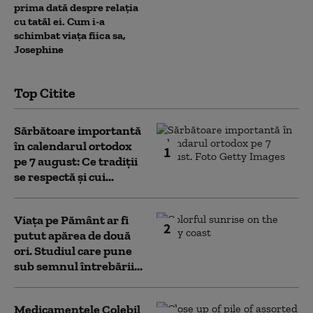
prima dată despre relația
cu tatăl ei. Cum i-a
schimbat viața fiica sa,
Josephine
Top Citite
Sărbătoare importantă
în calendarul ortodox
1
pe 7 august: Ce tradiții
se respectă și cui...
Viața pe Pământ ar fi
2
putut apărea de două
ori. Studiul care pune
sub semnul întrebării...
Medicamentele Colebil