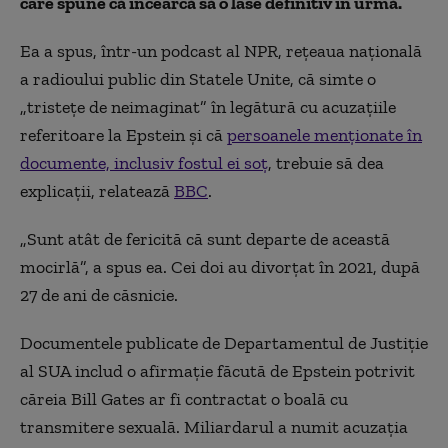
care spune că încearcă să o lase definitiv în urmă.
Ea a spus, într-un podcast al NPR, rețeaua națională
a radioului public din Statele Unite, că simte o
„tristețe de neimaginat” în legătură cu acuzațiile
referitoare la Epstein și că
persoanele menționate în
documente, inclusiv fostul ei soț
, trebuie să dea
explicații, relatează
BBC
.
„Sunt atât de fericită că sunt departe de această
mocirlă”, a spus ea. Cei doi au divorțat în 2021, după
27 de ani de căsnicie.
Documentele publicate de Departamentul de Justiție
al SUA includ o afirmație făcută de Epstein potrivit
căreia Bill Gates ar fi contractat o boală cu
transmitere sexuală. Miliardarul a numit acuzația