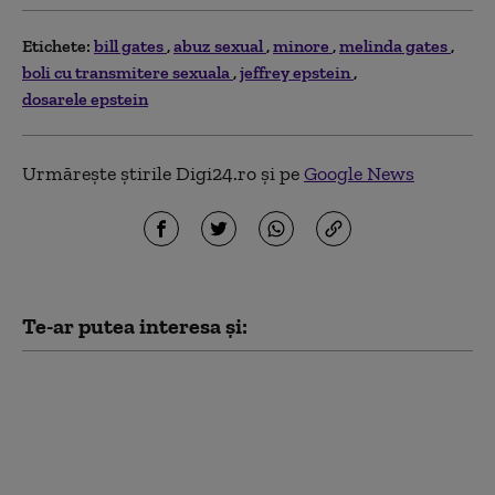
Etichete:
bill gates
abuz sexual
minore
melinda gates
boli cu transmitere sexuala
jeffrey epstein
dosarele epstein
Urmărește știrile Digi24.ro și pe
Google News
Te-ar putea interesa și:
Karyna Shuliak, iubita
misterioasă a lui Jeffrey
Epstein: cum a ajuns să fie
moștenitoarea averii
controversate