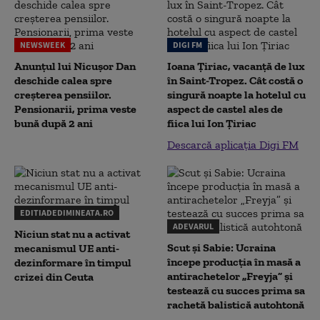
NEWSWEEK
DIGI FM
Anunțul lui Nicușor Dan
Ioana Țiriac, vacanță de lux
deschide calea spre
în Saint-Tropez. Cât costă o
creșterea pensiilor.
singură noapte la hotelul cu
Pensionarii, prima veste
aspect de castel ales de
bună după 2 ani
fiica lui Ion Țiriac
Descarcă aplicația Digi FM
EDITIADEDIMINEATA.RO
ADEVARUL
Niciun stat nu a activat
Scut și Sabie: Ucraina
mecanismul UE anti-
începe producția în masă a
dezinformare în timpul
antirachetelor „Freyja” și
crizei din Ceuta
testează cu succes prima sa
rachetă balistică autohtonă