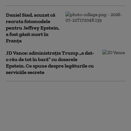
Daniel Siad, acuzat că
recruta fotomodele
pentru Jeffrey Epstein,
a fost găsit mort în
Franţa
JD Vance: administrația Trump „a dat-
o rău de tot în bară” cu dosarele
Epstein. Ce spune despre legăturile cu
serviciile secrete
„Cel mai odios abuz”. O
„rețea globală” de
bărbați care drogau și
agresau sexual femei a
fost descoperită de
autoritățile britanice