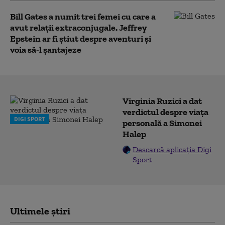
Bill Gates a numit trei femei cu care a
avut relații extraconjugale. Jeffrey
Epstein ar fi știut despre aventuri și
voia să-l șantajeze
Virginia Ruzici a dat
verdictul despre viața
DIGI SPORT
personală a Simonei
Halep
Descarcă aplicația Digi
Sport
Ultimele știri