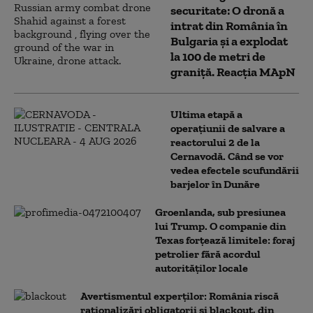
securitate: O dronă a
intrat din România în
Bulgaria şi a explodat
la 100 de metri de
graniţă. Reacția MApN
Ultima etapă a
operațiunii de salvare a
reactorului 2 de la
Cernavodă. Când se vor
vedea efectele scufundării
barjelor în Dunăre
Groenlanda, sub presiunea
lui Trump. O companie din
Texas forțează limitele: foraj
petrolier fără acordul
autorităților locale
Avertismentul experților: România riscă
raționalizări obligatorii și blackout, din