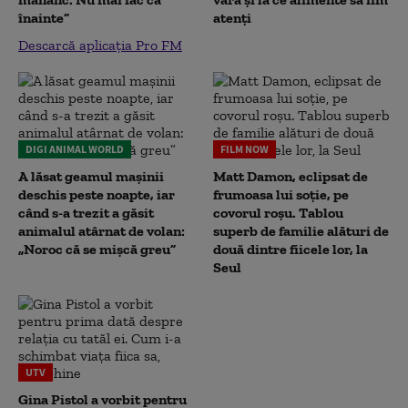
înainte”
atenți
Descarcă aplicația Pro FM
DIGI ANIMAL WORLD
FILM NOW
A lăsat geamul mașinii
Matt Damon, eclipsat de
deschis peste noapte, iar
frumoasa lui soție, pe
când s-a trezit a găsit
covorul roșu. Tablou
animalul atârnat de volan:
superb de familie alături de
„Noroc că se mișcă greu”
două dintre fiicele lor, la
Seul
UTV
Gina Pistol a vorbit pentru