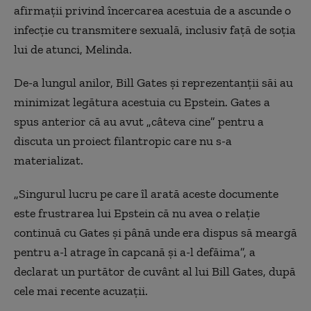
afirmații privind încercarea acestuia de a ascunde o
infecție cu transmitere sexuală, inclusiv față de soția
lui de atunci, Melinda.
De-a lungul anilor, Bill Gates și reprezentanții săi au
minimizat legătura acestuia cu Epstein. Gates a
spus anterior că au avut „câteva cine” pentru a
discuta un proiect filantropic care nu s-a
materializat.
„Singurul lucru pe care îl arată aceste documente
este frustrarea lui Epstein că nu avea o relație
continuă cu Gates și până unde era dispus să meargă
pentru a-l atrage în capcană și a-l defăima”, a
declarat un purtător de cuvânt al lui Bill Gates, după
cele mai recente acuzații.