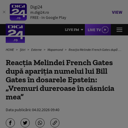
Digi24
VIEW
m.digi24.ro
FREE - In Google Play
LIVE TV
LIVE FM
HOME
Știri
Externe
Mapamond
Reacția Melindei French Gates după apariția numelui lui Bill Gates în dosarele Epstein: „Vremuri dureroase în căsnicia mea”
Reacția Melindei French Gates
după apariția numelui lui Bill
Gates în dosarele Epstein:
„Vremuri dureroase în căsnicia
mea”
Data publicării:
04.02.2026 09:40