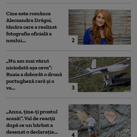
Cine este românca
Alecsandra Drăgoi,
tânăra care a realizat
fotografia oficială a
2
noului...
„Nu am mai văzut
niciodată așa ceva”:
Rusia a doborât o dronă
portugheză rară și o
3
va...
„Anna, ţine-ţi prostul
acasă!”. Val de reacții
după ce un bărbat a
desenat o declarație...
4