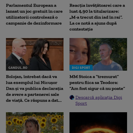
Parlamentul European a
Reacția învățătoarei care a
lansat un joc gratuit în care
luat 4,90 la titularizare:
utilizatorii controlează o
„M-a trecut din iad în rai”.
campanie de dezinformare
La ce notă a ajuns după
contestație
GANDUL.RO
DIGI SPORT
Bolojan, întrebat dacă va
MM Stoica a ”tremurat”
lua exemplul lui Nicușor
pentru fiica sa Teodora:
Dan și va publica declarația
”Am fost sigur că nu poate”
de avere a partenerei sale
Descarcă aplicația Digi
de viață. Ce răspuns a dat...
Sport