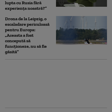
lupta cu Rusia fără
experiența noastră?”
Drona de la Leipzig, o
escaladare periculoasă
pentru Europa:
„Aceasta a fost
concepută să
funcționeze, nu să fie
găsită”
„Blocadă pentru
blocadă”. Războiul
dintre SUA și Iran se
mută în Marea Roșie:
rebelii susținuți de
Teheran au atacat un
petrolier