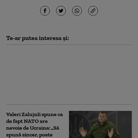
Te-ar putea interesa și:
Văduva activistului
Navalnîi îndeamnă
ruşii să voteze partidul
liberal Iabloko,
formațiune care se
opune continuării
războiului
Valeri Zalujnîi spune ca
de fapt NATO are
nevoie de Ucraina: „Să
spună sincer, poate