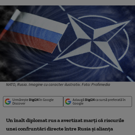
NATO, Rusia. Imagine cu caracter ilustrativ. Foto: Profimedia
Urmărește
Digi24
în Google
Adaugă
Digi24
ca sursă preferată în
Discover
Google
Un înalt diplomat rus a avertizat marți că riscurile
unei confruntări directe între Rusia și alianța