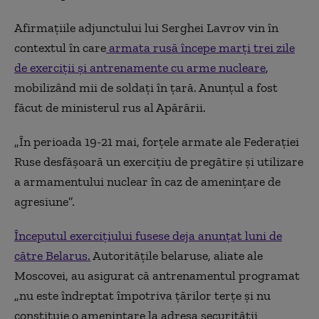
Afirmațiile adjunctului lui Serghei Lavrov vin în
contextul în care
armata rusă începe marţi trei zile
de exerciţii şi antrenamente cu arme nucleare
,
mobilizând mii de soldaţi în ţară. Anunțul a fost
făcut de ministerul rus al Apărării.
„În perioada 19-21 mai, forţele armate ale Federaţiei
Ruse desfăşoară un exerciţiu de pregătire şi utilizare
a armamentului nuclear în caz de ameninţare de
agresiune”.
Începutul exerciţiului fusese deja anunţat luni de
către Belarus.
Autorităţile belaruse, aliate ale
Moscovei, au asigurat că antrenamentul programat
„nu este îndreptat împotriva ţărilor terţe şi nu
constituie o ameninţare la adresa securităţii