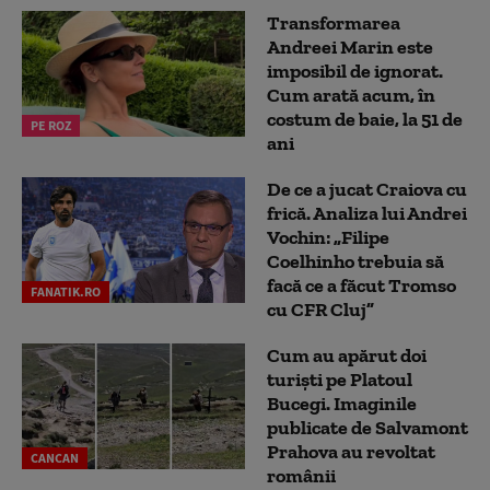
Transformarea
Andreei Marin este
imposibil de ignorat.
Cum arată acum, în
costum de baie, la 51 de
PE ROZ
ani
De ce a jucat Craiova cu
frică. Analiza lui Andrei
Vochin: „Filipe
Coelhinho trebuia să
facă ce a făcut Tromso
FANATIK.RO
cu CFR Cluj”
Cum au apărut doi
turiști pe Platoul
Bucegi. Imaginile
publicate de Salvamont
Prahova au revoltat
CANCAN
românii