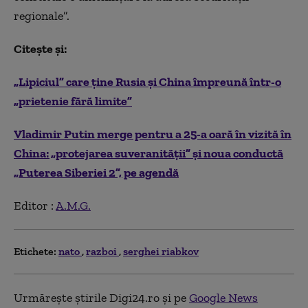
regionale”.
Citește și:
„Lipiciul” care ține Rusia și China împreună într-o
„prietenie fără limite”
Vladimir Putin merge pentru a 25-a oară în vizită în
China: „protejarea suveranității” și noua conductă
„Puterea Siberiei 2”, pe agendă
Editor :
A.M.G.
Etichete:
nato
razboi
serghei riabkov
Urmărește știrile Digi24.ro și pe
Google News