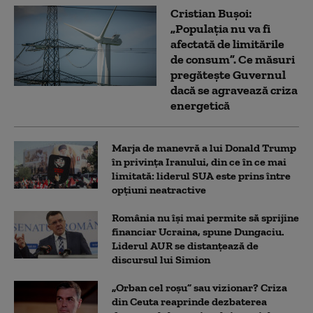
Cristian Bușoi:
„Populația nu va fi
afectată de limitările
de consum”. Ce măsuri
pregătește Guvernul
dacă se agravează criza
energetică
Marja de manevră a lui Donald Trump
în privința Iranului, din ce în ce mai
limitată: liderul SUA este prins între
opțiuni neatractive
România nu își mai permite să sprijine
financiar Ucraina, spune Dungaciu.
Liderul AUR se distanțează de
discursul lui Simion
„Orban cel roșu” sau vizionar? Criza
din Ceuta reaprinde dezbaterea