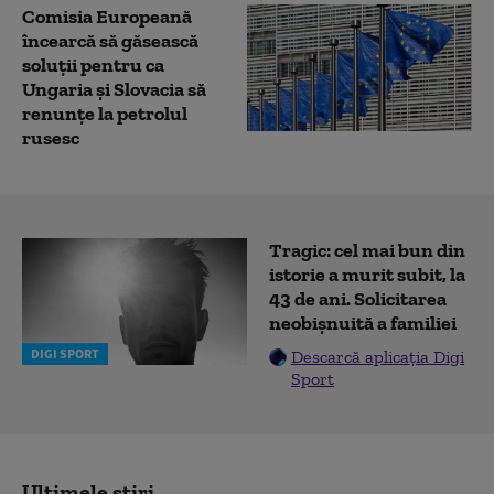
Comisia Europeană
încearcă să găsească
soluții pentru ca
Ungaria și Slovacia să
renunțe la petrolul
rusesc
Tragic: cel mai bun din
istorie a murit subit, la
43 de ani. Solicitarea
neobișnuită a familiei
DIGI SPORT
Descarcă aplicația Digi
Sport
Ultimele știri