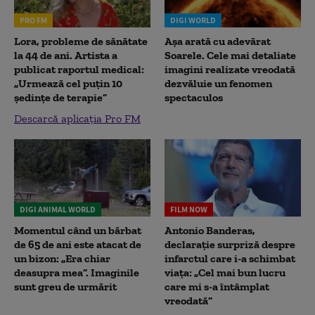
PRO FM
DIGI WORLD
Lora, probleme de sănătate
Așa arată cu adevărat
la 44 de ani. Artista a
Soarele. Cele mai detaliate
publicat raportul medical:
imagini realizate vreodată
„Urmează cel puțin 10
dezvăluie un fenomen
ședințe de terapie”
spectaculos
Descarcă aplicația Pro FM
DIGI ANIMAL WORLD
FILM NOW
Momentul când un bărbat
Antonio Banderas,
de 65 de ani este atacat de
declarație surpriză despre
un bizon: „Era chiar
infarctul care i-a schimbat
deasupra mea”. Imaginile
viața: „Cel mai bun lucru
sunt greu de urmărit
care mi s-a întâmplat
vreodată”