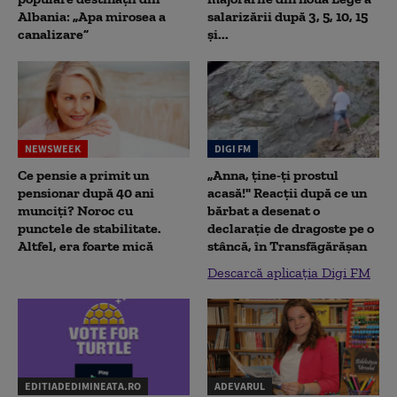
Albania: „Apa mirosea a
salarizării după 3, 5, 10, 15
canalizare”
și...
NEWSWEEK
DIGI FM
Ce pensie a primit un
„Anna, ţine-ţi prostul
pensionar după 40 ani
acasă!" Reacţii după ce un
munciți? Noroc cu
bărbat a desenat o
punctele de stabilitate.
declaraţie de dragoste pe o
Altfel, era foarte mică
stâncă, în Transfăgărăşan
Descarcă aplicația Digi FM
EDITIADEDIMINEATA.RO
ADEVARUL