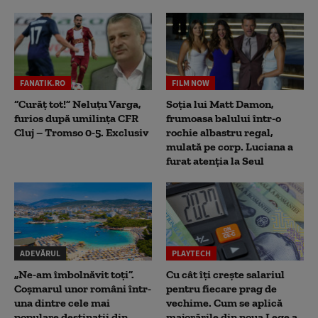
FANATIK.RO
FILM NOW
“Curăț tot!” Neluțu Varga,
Soția lui Matt Damon,
furios după umilința CFR
frumoasa balului într-o
Cluj – Tromso 0-5. Exclusiv
rochie albastru regal,
mulată pe corp. Luciana a
furat atenția la Seul
ADEVĂRUL
PLAYTECH
„Ne-am îmbolnăvit toți”.
Cu cât îți crește salariul
Coșmarul unor români într-
pentru fiecare prag de
una dintre cele mai
vechime. Cum se aplică
populare destinații din
majorările din noua Lege a