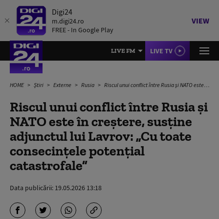
Digi24
VIEW
m.digi24.ro
FREE - In Google Play
LIVE TV
LIVE FM
HOME
Știri
Externe
Rusia
Riscul unui conflict între Rusia și NATO este în creștere, susține adjunctul lui Lavrov: „Cu toate consecințele potențial catastrofale”
Riscul unui conflict între Rusia și
NATO este în creștere, susține
adjunctul lui Lavrov: „Cu toate
consecințele potențial
catastrofale”
Data publicării:
19.05.2026 13:18