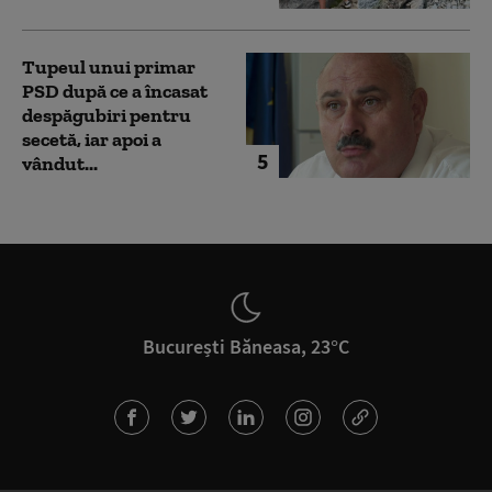
Tupeul unui primar
PSD după ce a încasat
despăgubiri pentru
secetă, iar apoi a
5
vândut...
București Băneasa, 23°C