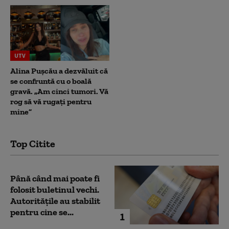
UTV
Alina Pușcău a dezvăluit că
se confruntă cu o boală
gravă. „Am cinci tumori. Vă
rog să vă rugați pentru
mine”
Top Citite
Până când mai poate fi
folosit buletinul vechi.
Autoritățile au stabilit
pentru cine se...
1