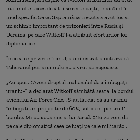
mai mult succes decât li se recunoaște, indicând în
mod specific Gaza. Săptămâna trecută a avut loc și
un schimb important de prizonieri între Rusia și
Ucraina, pe care Witkoff l-a atribuit eforturilor lor
diplomatice.
În ceea ce privește Iranul, administrația notează că
Teheranul pur și simplu nu a vrut să negocieze.
„Au spus: «Avem dreptul inalienabil de a îmbogăți
uraniu»”, a declarat Witkoff sâmbătă seara, la bordul
avionului Air Force One. „S-au lăudat că au uraniu
îmbogățit în proporție de 60%, suficient pentru 11
bombe. Mi-au spus mie și lui Jared: «Nu vă vom da
pe cale diplomatică ceea ce luați pe cale militară»”.