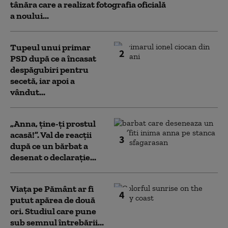
tânăra care a realizat fotografia oficială
a noului...
Tupeul unui primar
2
PSD după ce a încasat
despăgubiri pentru
secetă, iar apoi a
vândut...
„Anna, ţine-ţi prostul
acasă!”. Val de reacții
3
după ce un bărbat a
desenat o declarație...
Viața pe Pământ ar fi
4
putut apărea de două
ori. Studiul care pune
sub semnul întrebării...