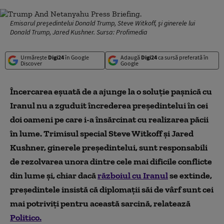
Emisarul preşedintelui Donald Trump, Steve Witkoff, şi ginerele lui
Donald Trump, Jared Kushner. Sursa: Profimedia
Urmărește
Digi24
în Google
Adaugă
Digi24
ca sursă preferată în
Discover
Google
Încercarea eșuată de a ajunge la o soluție pașnică cu
Iranul nu a zguduit încrederea președintelui în cei
doi oameni pe care i-a însărcinat cu realizarea păcii
în lume. Trimisul special Steve Witkoff și Jared
Kushner, ginerele președintelui, sunt responsabili
de rezolvarea unora dintre cele mai dificile conflicte
din lume și, chiar dacă
războiul cu Iranul
se extinde,
președintele insistă că diplomații săi de vârf sunt cei
mai potriviți pentru această sarcină, relatează
Politico.