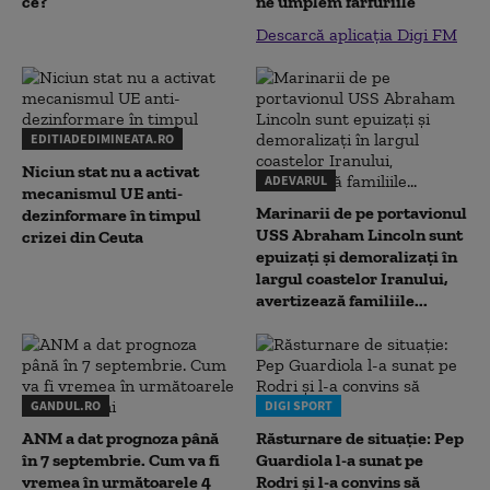
ce?
ne umplem farfuriile”
Descarcă aplicația Digi FM
EDITIADEDIMINEATA.RO
Niciun stat nu a activat
ADEVARUL
mecanismul UE anti-
Marinarii de pe portavionul
dezinformare în timpul
USS Abraham Lincoln sunt
crizei din Ceuta
epuizați și demoralizați în
largul coastelor Iranului,
avertizează familiile...
GANDUL.RO
DIGI SPORT
ANM a dat prognoza până
Răsturnare de situație: Pep
în 7 septembrie. Cum va fi
Guardiola l-a sunat pe
vremea în următoarele 4
Rodri și l-a convins să