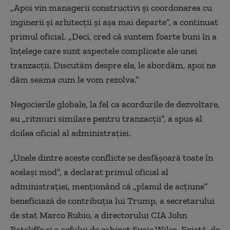
„Apoi vin managerii constructivi și coordonarea cu
inginerii și arhitecții și așa mai departe”, a continuat
primul oficial. „Deci, cred că suntem foarte buni în a
înțelege care sunt aspectele complicate ale unei
tranzacții. Discutăm despre ele, le abordăm, apoi ne
dăm seama cum le vom rezolva.”
Negocierile globale, la fel ca acordurile de dezvoltare,
au „ritmuri similare pentru tranzacții”, a spus al
doilea oficial al administrației.
„Unele dintre aceste conflicte se desfășoară toate în
același mod”, a declarat primul oficial al
administrației, menționând că „planul de acțiune”
beneficiază de contribuția lui Trump, a secretarului
de stat Marco Rubio, a directorului CIA John
Ratcliffe și a șefului de cabinet Susie Wiles. Există, de