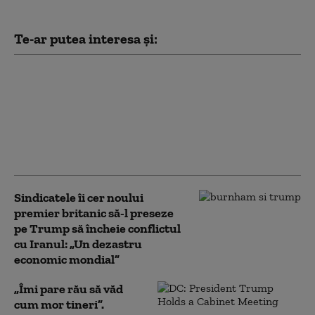
Te-ar putea interesa și:
Rusia folosește o tehnică
implementată de
Germania nazistă
împotriva Ucrainei,
interzisă de dreptul
internațional (ISW)
Sindicatele îi cer noului
premier britanic să-l preseze
pe Trump să încheie conflictul
cu Iranul: „Un dezastru
economic mondial”
„Îmi pare rău să văd
cum mor tineri”.