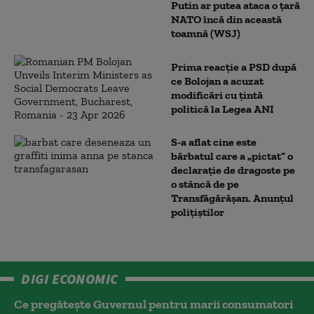
Putin ar putea ataca o țară
NATO încă din această
toamnă (WSJ)
Prima reacție a PSD după
ce Bolojan a acuzat
modificări cu țintă
politică la Legea ANI
S-a aflat cine este
bărbatul care a „pictat” o
declarație de dragoste pe
o stâncă de pe
Transfăgărășan. Anunțul
polițiștilor
DIGI ECONOMIC
Ce pregătește Guvernul pentru marii consumatori