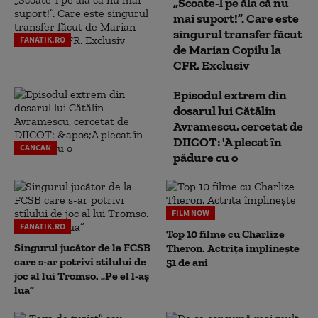
„Scoate-l pe ăla că nu
mai suport!”. Care este
singurul transfer făcut
FANATIK.RO
de Marian Copilu la
CFR. Exclusiv
Episodul extrem din
dosarul lui Cătălin
Avramescu, cercetat de
DIICOT: 'A plecat în
CANCAN
pădure cu o
FILM NOW
FANATIK.RO
Top 10 filme cu Charlize
Singurul jucător de la FCSB
Theron. Actrița împlinește
care s-ar potrivi stilului de
51 de ani
joc al lui Tromso. „Pe el l-aș
lua”