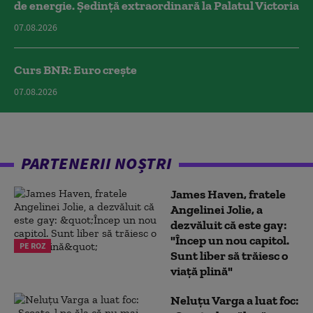
de energie. Ședință extraordinară la Palatul Victoria
07.08.2026
Curs BNR: Euro crește
07.08.2026
PARTENERII NOȘTRI
James Haven, fratele
Angelinei Jolie, a
dezvăluit că este gay:
"Încep un nou capitol.
PE ROZ
Sunt liber să trăiesc o
viață plină"
Neluțu Varga a luat foc: