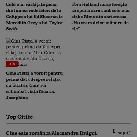
Cele mai răsfățate pisici
Tom Holland nu se ferește
din lumea vedetelor: de la
să spună care sunt cele mai
Calippo a lui Ed Sheeran la
slabe filme din cariera sa:
Meredith Grey a lui Taylor
„Nu eram deloc mândru de
Swift
ele”
UTV
Gina Pistol a vorbit pentru
prima dată despre relația
cu tatăl ei. Cum i-a
schimbat viața fiica sa,
Josephine
Top Citite
1
Cine este românca Alecsandra Drăgoi,