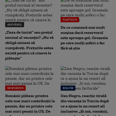
PLAYTECH
ADEVĂRUL
De ce consumă mai mult
„Taxa de turist” sau prețul
mașina dacă rezervorul
normal al vacanței? „Nu vă
este aproape gol. Greșeala
obligă nimeni să
pe care mulți șoferi o fac
cumpărați. Prețurile astea
fără să știe
există pentru că cineva le
plătește”
NEWSWEEK
DIGI FM
Românii plătesc printre
Dan Negru, reacție virală
cele mai mari contribuții la
din vacanța în Turcia după
pensie, dar au printre cele
ce a ajuns la un resort all
mai mici pensii în UE. De
inclusive: „Și noi, românii,