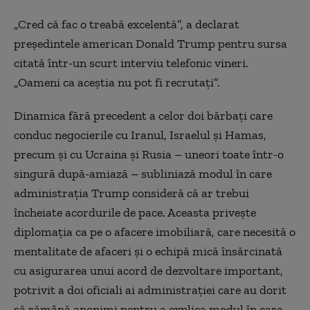
„Cred că fac o treabă excelentă”, a declarat
președintele american Donald Trump pentru sursa
citată într-un scurt interviu telefonic vineri.
„Oameni ca aceștia nu pot fi recrutați”.
Dinamica fără precedent a celor doi bărbați care
conduc negocierile cu Iranul, Israelul și Hamas,
precum și cu Ucraina și Rusia – uneori toate într-o
singură după-amiază – subliniază modul în care
administrația Trump consideră că ar trebui
încheiate acordurile de pace. Aceasta privește
diplomația ca pe o afacere imobiliară, care necesită o
mentalitate de afaceri și o echipă mică însărcinată
cu asigurarea unui acord de dezvoltare important,
potrivit a doi oficiali ai administrației care au dorit
să rămână anonimi pentru a explica modul în care