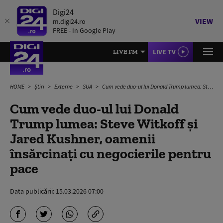
Digi24
VIEW
m.digi24.ro
FREE - In Google Play
LIVE TV
LIVE FM
HOME
Știri
Externe
SUA
Cum vede duo-ul lui Donald Trump lumea: Steve Witkoff și Jared Kushner, oamenii însărcinați cu negocierile pentru pace
Cum vede duo-ul lui Donald
Trump lumea: Steve Witkoff și
Jared Kushner, oamenii
însărcinați cu negocierile pentru
pace
Data publicării:
15.03.2026 07:00