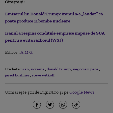
Citește și:
Emisarul lui Donald Trump: Iranul s-a „lăudat” că
poate produce 11 bombe nucleare
Iranul a respins condițiile empirice impuse de SUA
pentru a evita războiul (WSJ)
Editor :
A.M.G.
Etichete:
iran
ucraina
donald trump
negocieri pace
jared kushner
steve witkoff
Urmărește știrile Digi24.ro și pe
Google News