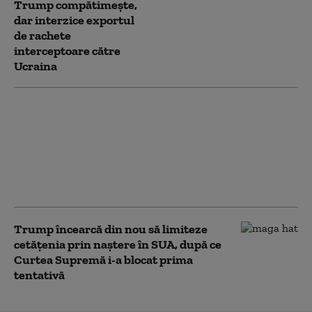
Trump compătimește,
dar interzice exportul
de rachete
interceptoare către
Ucraina
Ucrainenii atacă din
nou cu drone
„Amazonul rusesc”.
Incendiu la un centru
logistic Wildberries din
Ekaterinburg
Trump încearcă din nou să limiteze
cetățenia prin naștere în SUA, după ce
Curtea Supremă i-a blocat prima
tentativă