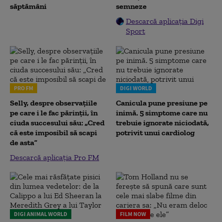
săptămâni
semneze
Descarcă aplicația Digi
Sport
PRO FM
DIGI WORLD
Selly, despre observațiile
Canicula pune presiune pe
pe care i le fac părinții, în
inimă. 5 simptome care nu
ciuda succesului său: „Cred
trebuie ignorate niciodată,
că este imposibil să scapi
potrivit unui cardiolog
de asta”
Descarcă aplicația Pro FM
DIGI ANIMAL WORLD
FILM NOW